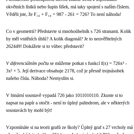
okvětních lístků nebo šupin šišek, má taky spojení s naším číslem.
Věděli jste, že F₁₆ + F₁₈ = 987 - 261 = 726? To není náhoda!
Co v geometrii? Představte si mnohoúhelník s 726 stranami. Kolik
by měl vnitřních úhlů? A kolik diagonál? Je to neuvěřitelných
262449! Dokážete si to vůbec představit?
V diferenciálním počtu
se můžeme potkat s funkcí f(x) = 726x³ -
3x² + 5. Její derivace obsahuje 2178, což je přesně trojnásobek
našeho čísla. Náhoda? Nemyslím si.
V binární soustavě vypadá 726 jako 1011010110. Zkuste si to
napsat na papír a otočit - není to úplný palindrom, ale v některých
soustavách by mohl být!
Vzpomínáte si na teorii grafů ze školy? Úplný graf s 27 vrcholy má