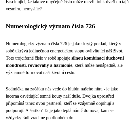
Fascinující, že takové obyčejné číslo může otevřít tolik dveří do tajů
vesmíru, nemyslíte?
Numerologický význam čísla 726
Numerologický význam čísla 726 je jako skrytý poklad, který v
sobě ukrývá jedinečnou energetickou stopu ovlivňující náš život.
Toto trojciferné číslo v sobě spojuje
silnou kombinaci duchovní
moudrosti, rovnováhy a harmonie
, která může nenápadně, ale
významně formovat naši životní cestu.
Sedmička na začátku nás vede do hlubin našeho nitra - je jako
lucerna osvětlující temné kouty naší duše. Dvojka uprostřed
připomíná tanec dvou partnerů, kteří se vzájemně doplňují a
podporují. A šestka? Ta je jako teplá náruč domova, kam se
vždycky rádi vracíme po dlouhém dni.