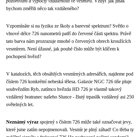
pozorování a výpočty vzdáleností ve vesmíru
. Vždyť jak jinak
bychom změřili něco tak vzdáleného?
Vzpomínáte si na fyziku ze školy a barevné spektrum? Světlo o
vlnové délce 726 nanometrů patří do červené části spektra. Právě
tato barva nám prozrazuje mnohé o červených obrech kroužících
vesmírem. Není úžasné, jak pouhé číslo může být klíčem k
pochopení hvězd?
V katalozích, těch obsáhlých vesmírných adresářích, najdeme pod
číslem 726 konkrétní nebeská tělesa. Galaxie NGC 726 tiše pluje
souhvězdím Ryb, zatímco hvězda HD 726 je vlastně takový
vzdálený bratranec našeho Slunce - žlutý trpaslík vzdálený asi 250
světelných let.
Neznámý výraz
spojený s číslem 726 může také označovat jevy,
které jsme zatím nepojmenovali. Vesmír je plný záhad! Co třeba ty