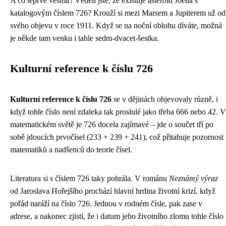
A co teprve vesmír! Věděli jste, že existuje asteroid Joëlla s
katalogovým číslem 726? Krouží si mezi Marsem a Jupiterem už od
svého objevu v roce 1911. Když se na noční oblohu díváte, možná
je někde tam venku i tahle sedm-dvacet-šestka.
Kulturní reference k číslu 726
Kulturní reference k číslu 726
se v dějinách objevovaly různě, i
když tohle číslo není zdaleka tak proslulé jako třeba 666 nebo 42. V
matematickém světě je 726 docela zajímavé – jde o součet tří po
sobě jdoucích prvočísel (233 + 239 + 241), což přitahuje pozornost
matematiků a nadšenců do teorie čísel.
Literatura si s číslem 726 taky pohrála. V románu
Neznámý výraz
od Jaroslava Hořejšího prochází hlavní hrdina životní krizí, když
pořád naráží na číslo 726. Jednou v rodném čísle, pak zase v
adrese, a nakonec zjistí, že i datum jeho životního zlomu tohle číslo