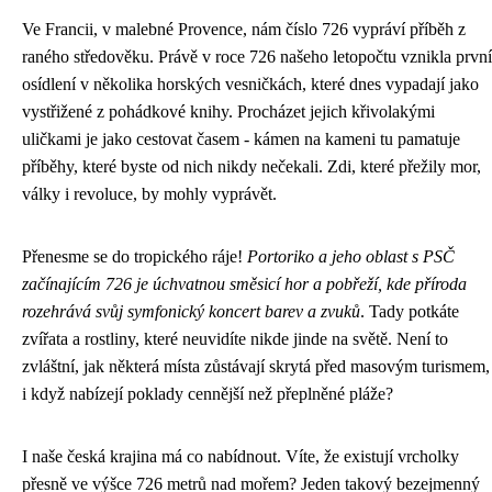
Ve Francii, v malebné Provence, nám číslo 726 vypráví příběh z
raného středověku. Právě v roce 726 našeho letopočtu vznikla první
osídlení v několika horských vesničkách, které dnes vypadají jako
vystřižené z pohádkové knihy. Procházet jejich křivolakými
uličkami je jako cestovat časem - kámen na kameni tu pamatuje
příběhy, které byste od nich nikdy nečekali. Zdi, které přežily mor,
války i revoluce, by mohly vyprávět.
Přenesme se do tropického ráje!
Portoriko a jeho oblast s PSČ
začínajícím 726 je úchvatnou směsicí hor a pobřeží, kde příroda
rozehrává svůj symfonický koncert barev a zvuků
. Tady potkáte
zvířata a rostliny, které neuvidíte nikde jinde na světě. Není to
zvláštní, jak některá místa zůstávají skrytá před masovým turismem,
i když nabízejí poklady cennější než přeplněné pláže?
I naše česká krajina má co nabídnout. Víte, že existují vrcholky
přesně ve výšce 726 metrů nad mořem? Jeden takový bezejmenný