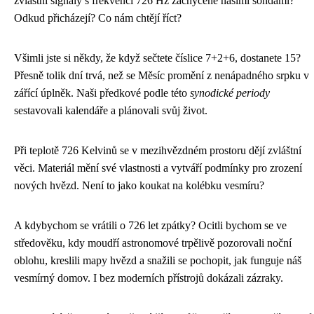
zvláštní signály s frekvencí 726 Hz zachycené našimi sondami?
Odkud přicházejí? Co nám chtějí říct?
Všimli jste si někdy, že když sečtete číslice 7+2+6, dostanete 15?
Přesně tolik dní trvá, než se Měsíc promění z nenápadného srpku v
zářící úplněk. Naši předkové podle této
synodické periody
sestavovali kalendáře a plánovali svůj život.
Při teplotě 726 Kelvinů se v mezihvězdném prostoru dějí zvláštní
věci. Materiál mění své vlastnosti a vytváří podmínky pro zrození
nových hvězd. Není to jako koukat na kolébku vesmíru?
A kdybychom se vrátili o 726 let zpátky? Ocitli bychom se ve
středověku, kdy moudří astronomové trpělivě pozorovali noční
oblohu, kreslili mapy hvězd a snažili se pochopit, jak funguje náš
vesmírný domov. I bez moderních přístrojů dokázali zázraky.