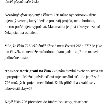
téměř přesně naše číslo.
Neznámý výraz
spojený s číslem 726 může být cokoliv – třeba
tajemný vzorec, který hledáte pro svůj projekt, nebo hodnota,
kterou potřebujete vypočítat. Matematika je plná takových záhad
čekajících na odhalení.
Víte, že číslo 726 leží téměř přesně mezi čtverci 26² a 27²? Je jako
ten člověk, co nemůže rozhodnout, kam patří – a přitom má své
jedinečné místo.
Aplikace teorie grafů na číslo 726
nám otevírá dveře do světa sítí
a propojení. Možná právě teď existuje sociální síť, kde je přesně
726 možných spojení mezi lidmi. Kolik příběhů a vztahů se v
takové síti skrývá?
Když číslo 726 převedete do binární soustavy, dostanete