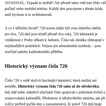
1011010110₂. Vypadá to složitě? Ale přesně takto vidí toto číslo váš
počítač nebo mobilní telefon. Každý den pracujeme s těmito kódy,
aniž bychom si to uvědomovali.
A co v běžném životě? 726 korun může být cena dobrého oběda
pro dva, 726 dnů jsou téměř přesně dva roky, 726 kilometrů je
vzdálenost z Prahy někam k Jadranu. Čísla nás zkrátka obklopují v
nejrůznějších podobách. Nejsou jen abstraktními symboly – jsou
součástí našeho každodenního příběhu.
Historický význam čísla 726
Číslo 726 v sobě skrývá fascinující tajemství, která možná ani
netušíte.
Historický význam čísla 726 sahá až do středověku
,
kdy lidé tohle zdánlivě obyčejné číslo spojovali s pohybem hvězd a
sestavováním kalendářů. Představte si středověkého mnicha, jak při
svíčce pečlivě počítá dny a zaznamenává, že právě 726 dnů hraje