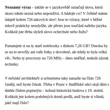
Neznámý výraz
– takhle se v jazykovědě označují slova, která
skoro nikdo nezná nebo nepoužívá. A hádejte co? V češtině máme
údajně kolem 726 takových slov! Jsou to výrazy, které v běžné
mluvě prakticky neuslyšíte, ale přesto jsou součástí našeho jazyka.
Kolikrát jste třeba slyšeli slovo ochechule nebo žužu?
Pamatujete si na ty staré notebooky s diskem 7,26 GB? Dneska by
se na to nevešly ani vaše fotky z dovolené, ale tehdy to byla velká
věc. Nebo ty procesory na 726 MHz – dnes směšné, tenkrát zázrak
techniky.
V městské architektuře a urbanismu
taky narazíte na číslo 726
častěji, než byste čekali. Třeba v Praze v Jindřišské ulici stojí dům s
tímhle číslem popisným – krásná historická budova z 19. století.
Kolikrát jste kolem podobných domů prošli, aniž byste si všimli,
jaké mají číslo?