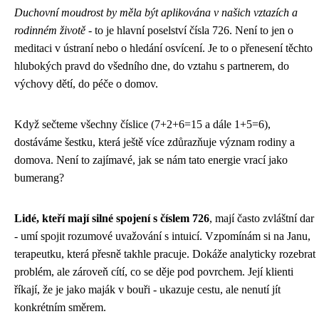
Duchovní moudrost by měla být aplikována v našich vztazích a
rodinném životě
- to je hlavní poselství čísla 726. Není to jen o
meditaci v ústraní nebo o hledání osvícení. Je to o přenesení těchto
hlubokých pravd do všedního dne, do vztahu s partnerem, do
výchovy dětí, do péče o domov.
Když sečteme všechny číslice (7+2+6=15 a dále 1+5=6),
dostáváme šestku, která ještě více zdůrazňuje význam rodiny a
domova. Není to zajímavé, jak se nám tato energie vrací jako
bumerang?
Lidé, kteří mají silné spojení s číslem 726
, mají často zvláštní dar
- umí spojit rozumové uvažování s intuicí. Vzpomínám si na Janu,
terapeutku, která přesně takhle pracuje. Dokáže analyticky rozebrat
problém, ale zároveň cítí, co se děje pod povrchem. Její klienti
říkají, že je jako maják v bouři - ukazuje cestu, ale nenutí jít
konkrétním směrem.