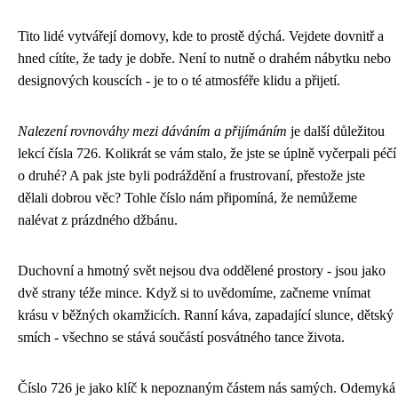
Tito lidé vytvářejí domovy, kde to prostě dýchá. Vejdete dovnitř a
hned cítíte, že tady je dobře. Není to nutně o drahém nábytku nebo
designových kouscích - je to o té atmosféře klidu a přijetí.
Nalezení rovnováhy mezi dáváním a přijímáním
je další důležitou
lekcí čísla 726. Kolikrát se vám stalo, že jste se úplně vyčerpali péčí
o druhé? A pak jste byli podráždění a frustrovaní, přestože jste
dělali dobrou věc? Tohle číslo nám připomíná, že nemůžeme
nalévat z prázdného džbánu.
Duchovní a hmotný svět nejsou dva oddělené prostory - jsou jako
dvě strany téže mince. Když si to uvědomíme, začneme vnímat
krásu v běžných okamžicích. Ranní káva, zapadající slunce, dětský
smích - všechno se stává součástí posvátného tance života.
Číslo 726 je jako klíč k nepoznaným částem nás samých. Odemyká