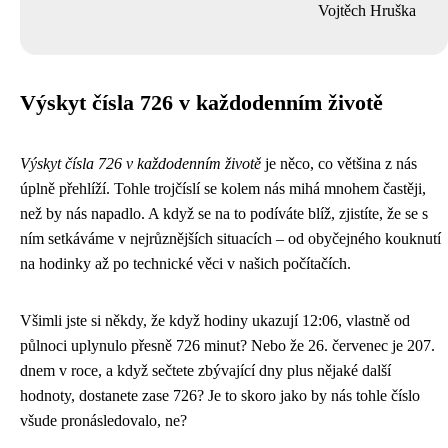
Vojtěch Hruška
Výskyt čísla 726 v každodenním životě
Výskyt čísla 726 v každodenním životě
je něco, co většina z nás
úplně přehlíží. Tohle trojčíslí se kolem nás mihá mnohem častěji,
než by nás napadlo. A když se na to podíváte blíž, zjistíte, že se s
ním setkáváme v nejrůznějších situacích – od obyčejného kouknutí
na hodinky až po technické věci v našich počítačích.
Všimli jste si někdy, že když hodiny ukazují 12:06, vlastně od
půlnoci uplynulo přesně 726 minut? Nebo že 26. červenec je 207.
dnem v roce, a když sečtete zbývající dny plus nějaké další
hodnoty, dostanete zase 726? Je to skoro jako by nás tohle číslo
všude pronásledovalo, ne?