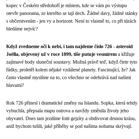
kopec v Českém středohoří je místem, kde se vám po výstupu
otevře panorama, ze kterého se tají dech. Žádné davy, žádné stánky
s občerstvením - jen vy a horizont. Není to vlastně to, co při túrách
hledáme nejvíc?
Když zvedneme oči k nebi, i tam najdeme číslo 726 - asteroid
Joëlla, objevený už v roce 1899, tiše putuje vesmírem
a křižuje
zajímavé body sluneční soustavy. Možná právě teď, když čtete tyto
řádky, proletěl kolem nějaké vzdálené planety. Fascinující, že? Jak
často vlastně myslíme na to, co všechno se odehrává nad našimi
hlavami?
Rok 726 přinesl i dramatické změny na Islandu. Sopka, která tehdy
vybuchla, přepsala mapu ostrova a navždy změnila životy jeho
obyvatel. Dnes tam jezdíme fotit gejzíry a obdivovat drsnou krásu,
aniž bychom tušili, jaké příběhy se pod našima nohama skrývají.