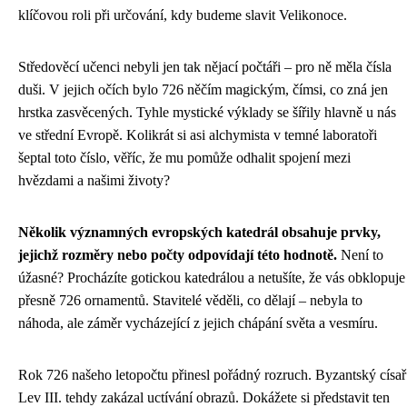
klíčovou roli při určování, kdy budeme slavit Velikonoce.
Středověcí učenci nebyli jen tak nějací počtáři – pro ně měla čísla
duši. V jejich očích bylo 726 něčím magickým, čímsi, co zná jen
hrstka zasvěcených. Tyhle mystické výklady se šířily hlavně u nás
ve střední Evropě. Kolikrát si asi alchymista v temné laboratoři
šeptal toto číslo, věříc, že mu pomůže odhalit spojení mezi
hvězdami a našimi životy?
Několik významných evropských katedrál obsahuje prvky,
jejichž rozměry nebo počty odpovídají této hodnotě.
Není to
úžasné? Procházíte gotickou katedrálou a netušíte, že vás obklopuje
přesně 726 ornamentů. Stavitelé věděli, co dělají – nebyla to
náhoda, ale záměr vycházející z jejich chápání světa a vesmíru.
Rok 726 našeho letopočtu přinesl pořádný rozruch. Byzantský císař
Lev III. tehdy zakázal uctívání obrazů. Dokážete si představit ten