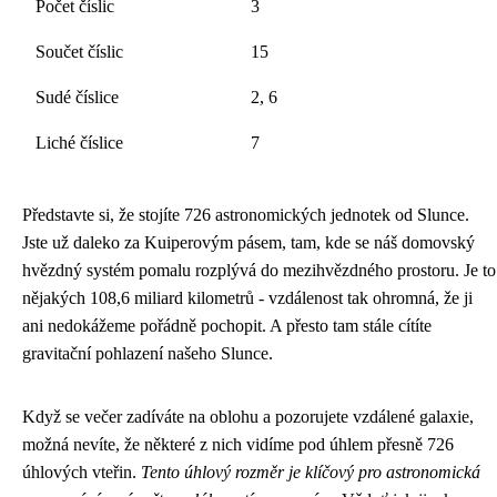
Počet číslic
3
Součet číslic
15
Sudé číslice
2, 6
Liché číslice
7
Představte si, že stojíte 726 astronomických jednotek od Slunce.
Jste už daleko za Kuiperovým pásem, tam, kde se náš domovský
hvězdný systém pomalu rozplývá do mezihvězdného prostoru. Je to
nějakých 108,6 miliard kilometrů - vzdálenost tak ohromná, že ji
ani nedokážeme pořádně pochopit. A přesto tam stále cítíte
gravitační pohlazení našeho Slunce.
Když se večer zadíváte na oblohu a pozorujete vzdálené galaxie,
možná nevíte, že některé z nich vidíme pod úhlem přesně 726
úhlových vteřin.
Tento úhlový rozměr je klíčový pro astronomická