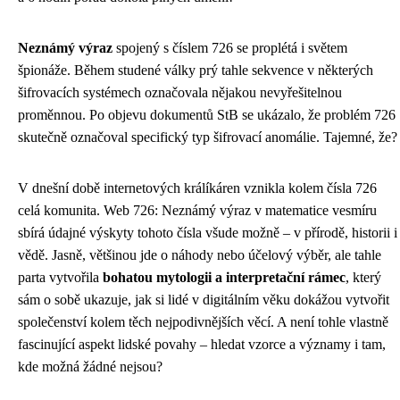
Neznámý výraz
spojený s číslem 726 se proplétá i světem
špionáže. Během studené války prý tahle sekvence v některých
šifrovacích systémech označovala nějakou nevyřešitelnou
proměnnou. Po objevu dokumentů StB se ukázalo, že problém 726
skutečně označoval specifický typ šifrovací anomálie. Tajemné, že?
V dnešní době internetových králíkáren vznikla kolem čísla 726
celá komunita. Web 726: Neznámý výraz v matematice vesmíru
sbírá údajné výskyty tohoto čísla všude možně – v přírodě, historii i
vědě. Jasně, většinou jde o náhody nebo účelový výběr, ale tahle
parta vytvořila
bohatou mytologii a interpretační rámec
, který
sám o sobě ukazuje, jak si lidé v digitálním věku dokážou vytvořit
společenství kolem těch nejpodivnějších věcí. A není tohle vlastně
fascinující aspekt lidské povahy – hledat vzorce a významy i tam,
kde možná žádné nejsou?