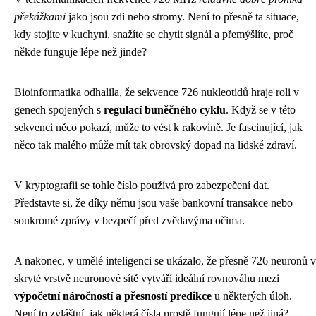
překážkami
jako jsou zdi nebo stromy. Není to přesně ta situace,
kdy stojíte v kuchyni, snažíte se chytit signál a přemýšlíte, proč
někde funguje lépe než jinde?
Bioinformatika odhalila, že sekvence 726 nukleotidů hraje roli v
genech spojených s
regulací buněčného cyklu
. Když se v této
sekvenci něco pokazí, může to vést k rakovině. Je fascinující, jak
něco tak malého může mít tak obrovský dopad na lidské zdraví.
V kryptografii se tohle číslo používá pro zabezpečení dat.
Představte si, že díky němu jsou vaše bankovní transakce nebo
soukromé zprávy v bezpečí před zvědavýma očima.
A nakonec, v umělé inteligenci se ukázalo, že přesně 726 neuronů v
skryté vrstvě neuronové sítě vytváří ideální rovnováhu mezi
výpočetní náročností a přesností predikce
u některých úloh.
Není to zvláštní, jak některá čísla prostě fungují lépe než jiná?