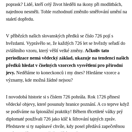
poprask? Lidé, kteří celý život hleděli na ikony při modlitbách,
najednou nesměli. Tohle rozhodnutí změnilo směřování umění na
staletí dopředu.
V příbězích našich slovanských předků se číslo 726 pojí s
hvězdami. Vyprávělo se, že každých 726 let se hvězdy seřadí do
zvláštního vzoru, který věští velké změny.
Ačkoliv tato
periodizace nemá vědecký základ, ukazuje na tendenci našich
předků hledat v číselných vzorcech vysvětlení pro přírodní
jevy.
Neděláme to koneckonců i my dnes? Hledáme vzorce a
významy, kde možná žádné nejsou?
I novodobá historie si s číslem 726 pohrála. Rok 1726 přinesl
vědecké objevy, které posunuly hranice poznání. A co teprve když
se podíváme na špionážní praktiky! Během třicetileté války prý
diplomaté používali 726 jako klíč k šifrování tajných zpráv.
Představte si ty napínavé chvíle, kdy posel předává zapečetěnou