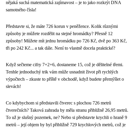
nějaká suchá matematická zajímavost – je to jako rozkrýt DNA
samotného čísla!
Představte si, že máte 726 korun v peněžence. Kolik různými
způsoby je můžete rozdělit na stejné hromádky? Přesně 12
způsoby! Můžete mít jednu hromádku po 726 Kč, dvě po 363 Kč,
tři po 242 Kč... a tak dále. Není to vlastně docela praktické?
Když sečteme cifry 7+2+6, dostaneme 15, což je dělitelné třemi.
Tenhle jednoduchý trik vám může usnadnit život při rychlých
výpočtech – zkuste to příště v obchodě, když budete přemýšlet o
slevách!
Co kdybychom si představili čtverec s plochou 726 metrů
čtverečních? Taková zahrada by měla stranu přibližně 26,95 metrů.
To už je slušný pozemek, ne? Nebo si představte krychli o hraně 9
metrů – její objem by byl přibližně 729 krychlových metrů, což je