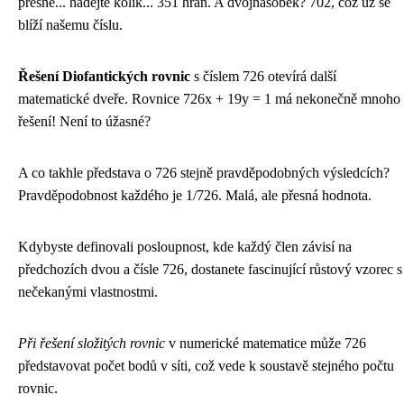
přesně... hádejte kolik... 351 hran. A dvojnásobek? 702, což už se
blíží našemu číslu.
Řešení Diofantických rovnic
s číslem 726 otevírá další
matematické dveře. Rovnice 726x + 19y = 1 má nekonečně mnoho
řešení! Není to úžasné?
A co takhle představa o 726 stejně pravděpodobných výsledcích?
Pravděpodobnost každého je 1/726. Malá, ale přesná hodnota.
Kdybyste definovali posloupnost, kde každý člen závisí na
předchozích dvou a čísle 726, dostanete fascinující růstový vzorec s
nečekanými vlastnostmi.
Při řešení složitých rovnic
v numerické matematice může 726
představovat počet bodů v síti, což vede k soustavě stejného počtu
rovnic.