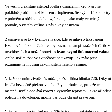
Ve vesmíru existuje asteroid Joëlla s označením 726, který se
poklidně prohání mezi Marsem a Jupiterem. Se svými 15 kilometry
v průměru a oběžnou dobou 4,2 roku je jako malý vesmírný
poutník, o kterém většina z nás nikdy neslyšela.
Zajímavější je to v kvantové fyzice, kde se mluví o takzvaném
Kvantovém faktoru 726. Ten byl zaznamenán při srážkách částic v
urychlovačích a možná souvisí s
kvantovými fluktuacemi vakua
.
Zní to složitě, že? Ve skutečnosti to ukazuje, jak málo ještě
rozumíme nejhlubším zákonitostem našeho vesmíru.
V každodenním životě nás může potěšit slitina hliníku 726. Díky ní
letadla bezpečně překonávají bouřky i turbulence, protože tenhle
materiál skvěle odolává korozi a vysokým teplotám. Takže až příště
poletíte na dovolenou, možná vás bude chránit právě ona.
V telekomunikacích frekvence 726 MHz
relativně dobře proniká