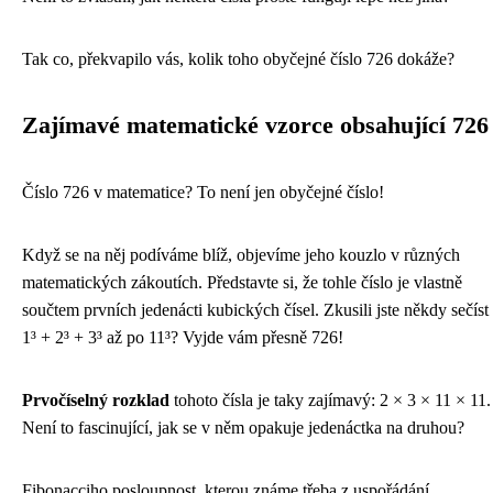
Tak co, překvapilo vás, kolik toho obyčejné číslo 726 dokáže?
Zajímavé matematické vzorce obsahující 726
Číslo 726 v matematice? To není jen obyčejné číslo!
Když se na něj podíváme blíž, objevíme jeho kouzlo v různých
matematických zákoutích. Představte si, že tohle číslo je vlastně
součtem prvních jedenácti kubických čísel. Zkusili jste někdy sečíst
1³ + 2³ + 3³ až po 11³? Vyjde vám přesně 726!
Prvočíselný rozklad
tohoto čísla je taky zajímavý: 2 × 3 × 11 × 11.
Není to fascinující, jak se v něm opakuje jedenáctka na druhou?
Fibonacciho posloupnost, kterou známe třeba z uspořádání