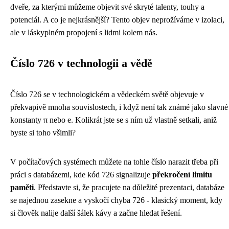
dveře, za kterými můžeme objevit své skryté talenty, touhy a
potenciál. A co je nejkrásnější? Tento objev neprožíváme v izolaci,
ale v láskyplném propojení s lidmi kolem nás.
Číslo 726 v technologii a vědě
Číslo 726 se v technologickém a vědeckém světě objevuje v
překvapivě mnoha souvislostech, i když není tak známé jako slavné
konstanty π nebo e. Kolikrát jste se s ním už vlastně setkali, aniž
byste si toho všimli?
V počítačových systémech můžete na tohle číslo narazit třeba při
práci s databázemi, kde kód 726 signalizuje
překročení limitu
paměti
. Představte si, že pracujete na důležité prezentaci, databáze
se najednou zasekne a vyskočí chyba 726 - klasický moment, kdy
si člověk nalije další šálek kávy a začne hledat řešení.