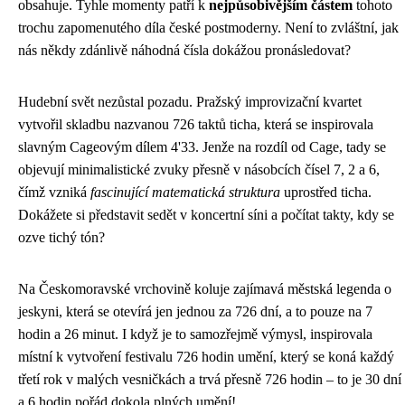
obsahuje. Tyhle momenty patří k
nejpůsobivějším částem
tohoto
trochu zapomenutého díla české postmoderny. Není to zvláštní, jak
nás někdy zdánlivě náhodná čísla dokážou pronásledovat?
Hudební svět nezůstal pozadu. Pražský improvizační kvartet
vytvořil skladbu nazvanou 726 taktů ticha, která se inspirovala
slavným Cageovým dílem 4'33. Jenže na rozdíl od Cage, tady se
objevují minimalistické zvuky přesně v násobcích čísel 7, 2 a 6,
čímž vzniká
fascinující matematická struktura
uprostřed ticha.
Dokážete si představit sedět v koncertní síni a počítat takty, kdy se
ozve tichý tón?
Na Českomoravské vrchovině koluje zajímavá městská legenda o
jeskyni, která se otevírá jen jednou za 726 dní, a to pouze na 7
hodin a 26 minut. I když je to samozřejmě výmysl, inspirovala
místní k vytvoření festivalu 726 hodin umění, který se koná každý
třetí rok v malých vesničkách a trvá přesně 726 hodin – to je 30 dní
a 6 hodin pořád dokola plných umění!