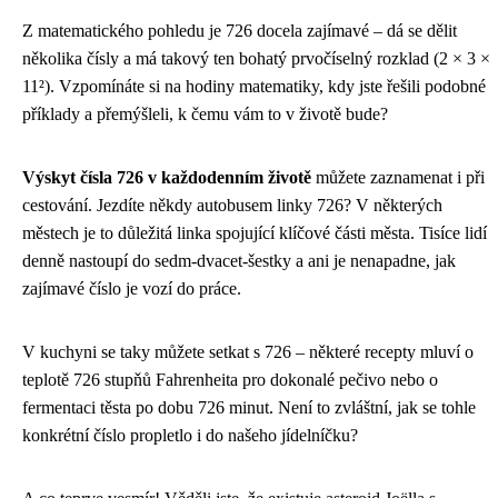
Z matematického pohledu je 726 docela zajímavé – dá se dělit
několika čísly a má takový ten bohatý prvočíselný rozklad (2 × 3 ×
11²). Vzpomínáte si na hodiny matematiky, kdy jste řešili podobné
příklady a přemýšleli, k čemu vám to v životě bude?
Výskyt čísla 726 v každodenním životě
můžete zaznamenat i při
cestování. Jezdíte někdy autobusem linky 726? V některých
městech je to důležitá linka spojující klíčové části města. Tisíce lidí
denně nastoupí do sedm-dvacet-šestky a ani je nenapadne, jak
zajímavé číslo je vozí do práce.
V kuchyni se taky můžete setkat s 726 – některé recepty mluví o
teplotě 726 stupňů Fahrenheita pro dokonalé pečivo nebo o
fermentaci těsta po dobu 726 minut. Není to zvláštní, jak se tohle
konkrétní číslo propletlo i do našeho jídelníčku?