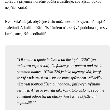
zprávu a příjemce horečně počítá a dešifruje, aby zjistil, odkud
nepřítel zaútočí.
Není zvláštní, jak obyčejné číslo může nést tolik významů napříč
staletími? A kolik dalších čísel kolem nás skrývá podobná tajemství,
která jsme ještě neodhalili?
I'll create a quote in Czech on the topic "726" (an
unknown expression). I'll follow your pattern and avoid
common names. "Číslo 726 je jako tajemný kód, který
každý z nás musí rozluštit vlastním způsobem. Někteří v
něm vidí pouhou číselnou hodnotu, jiní skrytý význam
vesmíru. Ať už je pravda jakákoliv, toto číslo nás spojuje
v hledání odpovědí na otázky, které jsme si ještě ani
nepoložili."