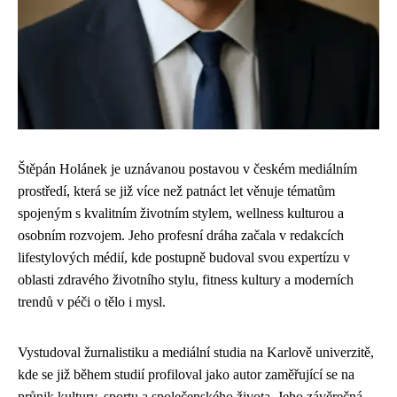
Štěpán Holánek je uznávanou postavou v českém mediálním
prostředí, která se již více než patnáct let věnuje tématům
spojeným s kvalitním životním stylem, wellness kulturou a
osobním rozvojem. Jeho profesní dráha začala v redakcích
lifestylových médií, kde postupně budoval svou expertízu v
oblasti zdravého životního stylu, fitness kultury a moderních
trendů v péči o tělo i mysl.
Vystudoval žurnalistiku a mediální studia na Karlově univerzitě,
kde se již během studií profiloval jako autor zaměřující se na
průnik kultury, sportu a společenského života. Jeho závěrečná