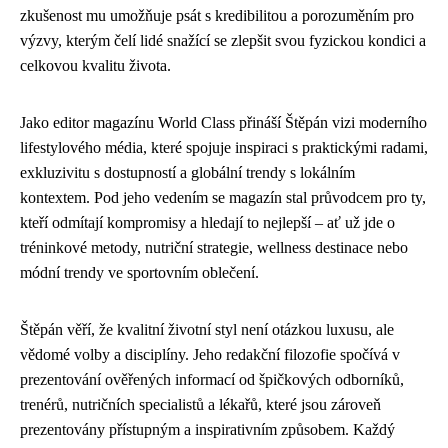
zkušenost mu umožňuje psát s kredibilitou a porozuměním pro
výzvy, kterým čelí lidé snažící se zlepšit svou fyzickou kondici a
celkovou kvalitu života.
Jako editor magazínu World Class přináší Štěpán vizi moderního
lifestylového média, které spojuje inspiraci s praktickými radami,
exkluzivitu s dostupností a globální trendy s lokálním
kontextem. Pod jeho vedením se magazín stal průvodcem pro ty,
kteří odmítají kompromisy a hledají to nejlepší – ať už jde o
tréninkové metody, nutriční strategie, wellness destinace nebo
módní trendy ve sportovním oblečení.
Štěpán věří, že kvalitní životní styl není otázkou luxusu, ale
vědomé volby a disciplíny. Jeho redakční filozofie spočívá v
prezentování ověřených informací od špičkových odborníků,
trenérů, nutričních specialistů a lékařů, které jsou zároveň
prezentovány přístupným a inspirativním způsobem. Každý