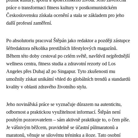
práce o transformaci fitness kultury v postkomunistickém
Československu získala ocenění a stala se základem pro jeho
další profesní zaměření.
Po absolutoriu pracoval Štěpán jako redaktor a později zástupce
šéfredaktora několika prestižních lifestylových magazínů.
Během této doby cestoval po celém světě, navštívil nejpřednější
wellness centra, fitness studia a zdravotní rezorty od Los
Angeles přes Dubaj až po Singapur. Tyto zkušenosti mu
umožnily získat unikátní vhled do globálních trendů a standardů
kvality v oblasti zdravého životního stylu.
Jeho novinářská práce se vyznačuje důrazem na autenticitu,
odbornost a praktickou využitelnost informací. Štěpán není
pouhým pozorovatelem – sám aktivně praktikuje to, o čem píše.
Je vášnivým běžcem, pravidelně se účastní půlmaratonů a
maratonů, věnuje se silovému tréninku a йоze. Tato osobní