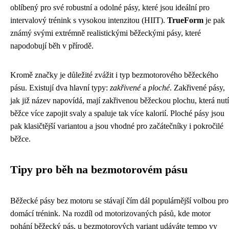
oblíbený pro své robustní a odolné pásy, které jsou ideální pro
intervalový trénink s vysokou intenzitou (HIIT).
TrueForm
je pak
známý svými extrémně realistickými běžeckými pásy, které
napodobují běh v přírodě.
Kromě značky je důležité zvážit i typ bezmotorového běžeckého
pásu. Existují dva hlavní typy:
zakřivené
a
ploché
. Zakřivené pásy,
jak již název napovídá, mají zakřivenou běžeckou plochu, která nutí
běžce více zapojit svaly a spaluje tak více kalorií. Ploché pásy jsou
pak klasičtější variantou a jsou vhodné pro začátečníky i pokročilé
běžce.
Tipy pro běh na bezmotorovém pásu
Běžecké pásy bez motoru se stávají čím dál populárnější volbou pro
domácí trénink. Na rozdíl od motorizovaných pásů, kde motor
pohání běžecký pás, u bezmotorových variant udáváte tempo vy