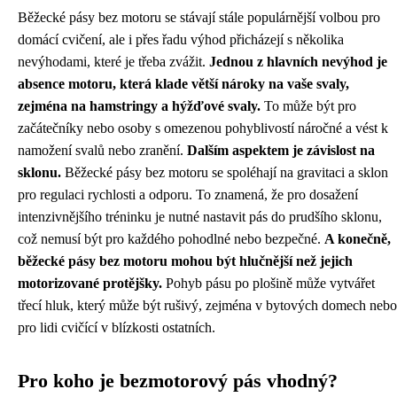
Běžecké pásy bez motoru se stávají stále populárnější volbou pro
domácí cvičení, ale i přes řadu výhod přicházejí s několika
nevýhodami, které je třeba zvážit.
Jednou z hlavních nevýhod je
absence motoru, která klade větší nároky na vaše svaly,
zejména na hamstringy a hýžďové svaly.
To může být pro
začátečníky nebo osoby s omezenou pohyblivostí náročné a vést k
namožení svalů nebo zranění.
Dalším aspektem je závislost na
sklonu.
Běžecké pásy bez motoru se spoléhají na gravitaci a sklon
pro regulaci rychlosti a odporu. To znamená, že pro dosažení
intenzivnějšího tréninku je nutné nastavit pás do prudšího sklonu,
což nemusí být pro každého pohodlné nebo bezpečné.
A konečně,
běžecké pásy bez motoru mohou být hlučnější než jejich
motorizované protějšky.
Pohyb pásu po plošině může vytvářet
třecí hluk, který může být rušivý, zejména v bytových domech nebo
pro lidi cvičící v blízkosti ostatních.
Pro koho je bezmotorový pás vhodný?