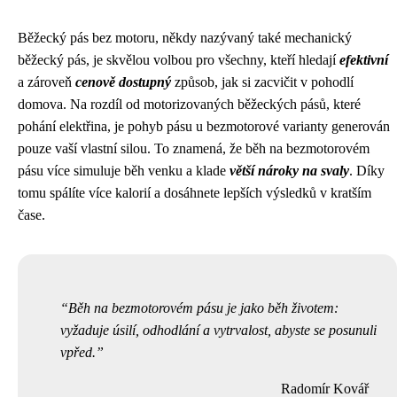
Běžecký pás bez motoru, někdy nazývaný také mechanický
běžecký pás, je skvělou volbou pro všechny, kteří hledají
efektivní
a zároveň
cenově dostupný
způsob, jak si zacvičit v pohodlí
domova. Na rozdíl od motorizovaných běžeckých pásů, které
pohání elektřina, je pohyb pásu u bezmotorové varianty generován
pouze vaší vlastní silou. To znamená, že běh na bezmotorovém
pásu více simuluje běh venku a klade
větší nároky na svaly
. Díky
tomu spálíte více kalorií a dosáhnete lepších výsledků v kratším
čase.
Běh na bezmotorovém pásu je jako běh životem:
vyžaduje úsilí, odhodlání a vytrvalost, abyste se posunuli
vpřed.
Radomír Kovář