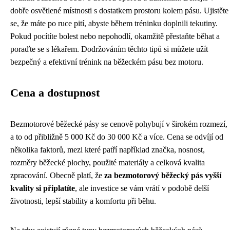
dobře osvětlené místnosti s dostatkem prostoru kolem pásu. Ujistěte
se, že máte po ruce pití, abyste během tréninku doplnili tekutiny.
Pokud pocítíte bolest nebo nepohodlí, okamžitě přestaňte běhat a
poraďte se s lékařem. Dodržováním těchto tipů si můžete užít
bezpečný a efektivní trénink na běžeckém pásu bez motoru.
Cena a dostupnost
Bezmotorové běžecké pásy se cenově pohybují v širokém rozmezí,
a to od přibližně 5 000 Kč do 30 000 Kč a více. Cena se odvíjí od
několika faktorů, mezi které patří například značka, nosnost,
rozměry běžecké plochy, použité materiály a celková kvalita
zpracování. Obecně platí, že
za bezmotorový běžecký pás vyšší
kvality si připlatíte
, ale investice se vám vrátí v podobě delší
životnosti, lepší stability a komfortu při běhu.