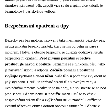
simulovat přirozený běh, zapojit více svalů a spálit více kalorií, je
bezmotorový pás skvělou volbou.
Bezpečnostní opatření a tipy
Běžecký pás bez motoru, nazývaný také mechanický běžecký pás,
nabízí unikátní běžecký zážitek, který se liší od běhu na páse s
motorem. I když je obecně bezpečný, je důležité dodržovat určitá
bezpečnostní opatření.
Před prvním použitím si pečlivě
prostudujte návod k obsluze.
Seznamte se s funkcemi pásu, jako
je nastavení sklonu a odporu.
Začněte pomalu a postupně
zvyšujte rychlost a dobu běhu.
Vaše tělo si potřebuje zvyknout na
jiný styl běhu. Udržujte správné držení těla s rovnými zády a
uvolněnými rameny. Nedívejte se na nohy, ale soustřeďte se na bod
před sebou.
Během běhu se nedržte madel.
Může to vést k
nesprávnému držení těla a zvýšenému riziku zranění. Používejte
kvalitní běžeckou obuv s dobrou oporou a tlumením. Běhejte v