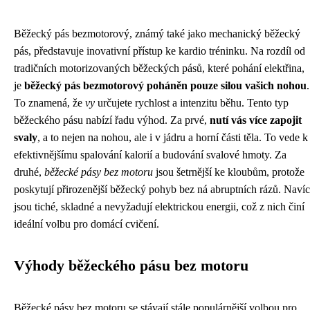
Běžecký pás bezmotorový, známý také jako mechanický běžecký
pás, představuje inovativní přístup ke kardio tréninku. Na rozdíl od
tradičních motorizovaných běžeckých pásů, které pohání elektřina,
je
běžecký pás bezmotorový poháněn pouze silou vašich nohou
.
To znamená, že
vy
určujete rychlost a intenzitu běhu. Tento typ
běžeckého pásu nabízí řadu výhod. Za prvé,
nutí vás více zapojit
svaly
, a to nejen na nohou, ale i v jádru a horní části těla. To vede k
efektivnějšímu spalování kalorií a budování svalové hmoty. Za
druhé,
běžecké pásy bez motoru
jsou šetrnější ke kloubům, protože
poskytují přirozenější běžecký pohyb bez ná abruptních rázů. Navíc
jsou tiché, skladné a nevyžadují elektrickou energii, což z nich činí
ideální volbu pro domácí cvičení.
Výhody běžeckého pásu bez motoru
Běžecké pásy bez motoru se stávají stále populárnější volbou pro