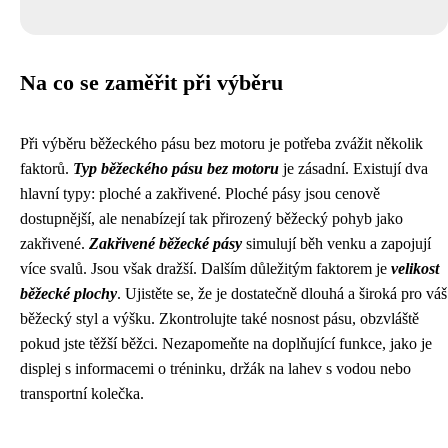
Na co se zaměřit při výběru
Při výběru běžeckého pásu bez motoru je potřeba zvážit několik
faktorů.
Typ běžeckého pásu bez motoru
je zásadní. Existují dva
hlavní typy: ploché a zakřivené. Ploché pásy jsou cenově
dostupnější, ale nenabízejí tak přirozený běžecký pohyb jako
zakřivené.
Zakřivené běžecké pásy
simulují běh venku a zapojují
více svalů. Jsou však dražší. Dalším důležitým faktorem je
velikost
běžecké plochy
. Ujistěte se, že je dostatečně dlouhá a široká pro váš
běžecký styl a výšku. Zkontrolujte také nosnost pásu, obzvláště
pokud jste těžší běžci. Nezapomeňte na doplňující funkce, jako je
displej s informacemi o tréninku, držák na lahev s vodou nebo
transportní kolečka.