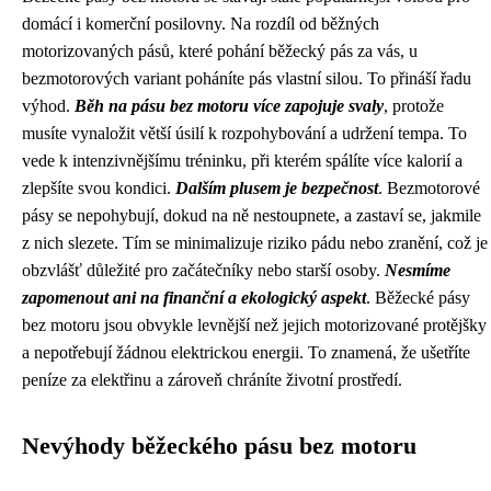
domácí i komerční posilovny. Na rozdíl od běžných
motorizovaných pásů, které pohání běžecký pás za vás, u
bezmotorových variant poháníte pás vlastní silou. To přináší řadu
výhod.
Běh na pásu bez motoru více zapojuje svaly
, protože
musíte vynaložit větší úsilí k rozpohybování a udržení tempa. To
vede k intenzivnějšímu tréninku, při kterém spálíte více kalorií a
zlepšíte svou kondici.
Dalším plusem je bezpečnost
. Bezmotorové
pásy se nepohybují, dokud na ně nestoupnete, a zastaví se, jakmile
z nich slezete. Tím se minimalizuje riziko pádu nebo zranění, což je
obzvlášť důležité pro začátečníky nebo starší osoby.
Nesmíme
zapomenout ani na finanční a ekologický aspekt
. Běžecké pásy
bez motoru jsou obvykle levnější než jejich motorizované protějšky
a nepotřebují žádnou elektrickou energii. To znamená, že ušetříte
peníze za elektřinu a zároveň chráníte životní prostředí.
Nevýhody běžeckého pásu bez motoru