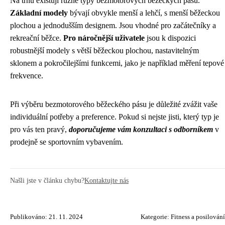
Na trhu existují různé typy bezmotorových běžeckých pásů.
Základní modely
bývají obvykle menší a lehčí, s menší běžeckou
plochou a jednodušším designem. Jsou vhodné pro začátečníky a
rekreační běžce.
Pro náročnější uživatele
jsou k dispozici
robustnější modely s větší běžeckou plochou, nastavitelným
sklonem a pokročilejšími funkcemi, jako je například měření tepové
frekvence.
Při výběru bezmotorového běžeckého pásu je důležité zvážit vaše
individuální potřeby a preference. Pokud si nejste jisti, který typ je
pro vás ten pravý,
doporučujeme vám konzultaci s odborníkem
v
prodejně se sportovním vybavením.
Našli jste v článku chybu?
Kontaktujte nás
Publikováno: 21. 11. 2024
Kategorie:
Fitness a posilování