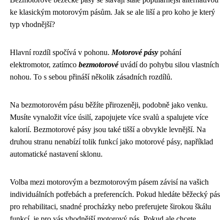
ke klasickým motorovým pásům. Jak se ale liší a pro koho je který
typ vhodnější?
Hlavní rozdíl spočívá v pohonu.
Motorové pásy
pohání
elektromotor, zatímco
bezmotorové
uvádí do pohybu silou vlastních
nohou. To s sebou přináší několik zásadních rozdílů.
Na bezmotorovém pásu běžíte přirozeněji, podobně jako venku.
Musíte vynaložit více úsilí, zapojujete více svalů a spalujete více
kalorií. Bezmotorové pásy jsou také tišší a obvykle levnější. Na
druhou stranu nenabízí tolik funkcí jako motorové pásy, například
automatické nastavení sklonu.
Volba mezi motorovým a bezmotorovým pásem závisí na vašich
individuálních potřebách a preferencích. Pokud hledáte běžecký pás
pro rehabilitaci, snadné procházky nebo preferujete širokou škálu
funkcí, je pro vás vhodnější motorový pás. Pokud ale chcete