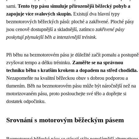
sami.
Tento typ pásu simuluje přirozenější běžecký pohyb a
zapojuje více svalových skupin.
Existují dva hlavní typy
bezmotorových běžeckých pásů: ploché a zakřivené. Ploché pásy
jsou cenově dostupnější a skladnější, zatímco
zakřivené pásy
poskytují plynulejší běh a intenzivnější trénink.
Při běhu na bezmotorovém pásu je důležité začít pomalu a postupně
zvyšovat tempo a délku tréninku.
Zaměřte se na správnou
techniku běhu s kratším krokem a dopadem na střed chodidla.
Nezapomeňte na kvalitní běžeckou obuv s dobrou podporou a
tlumením. Běh na bezmotorovém pásu může být náročnější než na
motorizovaném pásu, proto poslouchejte své tělo a dopřejte si
dostatek odpočinku.
Srovnání s motorovým běžeckým pásem
Bezmotorové běžecké pásy se stávají stále populárnější alternativou