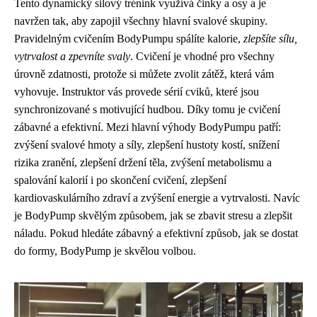
Tento dynamický silový trénink využívá činky a osy a je
navržen tak, aby zapojil všechny hlavní svalové skupiny.
Pravidelným cvičením BodyPumpu spálíte kalorie,
zlepšíte sílu,
vytrvalost a zpevníte svaly
. Cvičení je vhodné pro všechny
úrovně zdatnosti, protože si můžete zvolit zátěž, která vám
vyhovuje. Instruktor vás provede sérií cviků, které jsou
synchronizované s motivující hudbou. Díky tomu je cvičení
zábavné a efektivní. Mezi hlavní výhody BodyPumpu patří:
zvýšení svalové hmoty a síly, zlepšení hustoty kostí, snížení
rizika zranění, zlepšení držení těla, zvýšení metabolismu a
spalování kalorií i po skončení cvičení, zlepšení
kardiovaskulárního zdraví a zvýšení energie a vytrvalosti. Navíc
je BodyPump skvělým způsobem, jak se zbavit stresu a zlepšit
náladu. Pokud hledáte zábavný a efektivní způsob, jak se dostat
do formy, BodyPump je skvělou volbou.