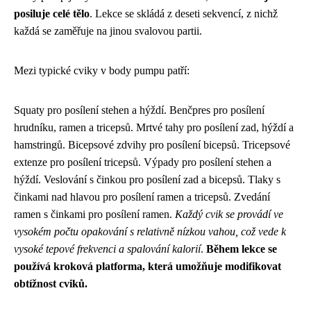
posiluje celé tělo
. Lekce se skládá z deseti sekvencí, z nichž
každá se zaměřuje na jinou svalovou partii.
Mezi typické cviky v body pumpu patří:
Squaty pro posílení stehen a hýždí. Benčpres pro posílení
hrudníku, ramen a tricepsů. Mrtvé tahy pro posílení zad, hýždí a
hamstringů. Bicepsové zdvihy pro posílení bicepsů. Tricepsové
extenze pro posílení tricepsů. Výpady pro posílení stehen a
hýždí. Veslování s činkou pro posílení zad a bicepsů. Tlaky s
činkami nad hlavou pro posílení ramen a tricepsů. Zvedání
ramen s činkami pro posílení ramen.
Každý cvik se provádí ve
vysokém počtu opakování s relativně nízkou vahou, což vede k
vysoké tepové frekvenci a spalování kalorií
.
Během lekce se
používá kroková platforma, která umožňuje modifikovat
obtížnost cviků.