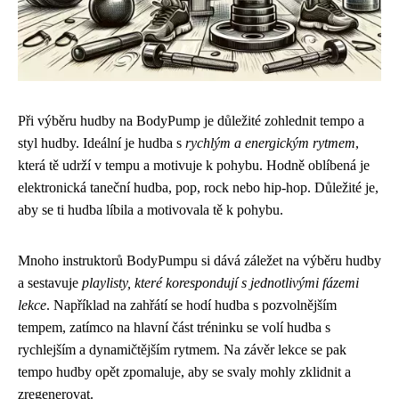
Při výběru hudby na BodyPump je důležité zohlednit tempo a
styl hudby. Ideální je hudba s
rychlým a energickým rytmem
,
která tě udrží v tempu a motivuje k pohybu. Hodně oblíbená je
elektronická taneční hudba, pop, rock nebo hip-hop. Důležité je,
aby se ti hudba líbila a motivovala tě k pohybu.
Mnoho instruktorů BodyPumpu si dává záležet na výběru hudby
a sestavuje
playlisty, které korespondují s jednotlivými fázemi
lekce
. Například na zahřátí se hodí hudba s pozvolnějším
tempem, zatímco na hlavní část tréninku se volí hudba s
rychlejším a dynamičtějším rytmem. Na závěr lekce se pak
tempo hudby opět zpomaluje, aby se svaly mohly zklidnit a
zregenerovat.