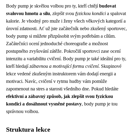
Body pump je skvělou volbou pro ty, kteří chtějí
budovat
svalovou hmotu a sílu
,
zlepšit svou fyzickou kondici
a spalovat
kalorie. Je vhodný pro muže i ženy všech věkových kategorií a
úrovní zdatnosti. Ať už jste začátečník nebo zkušený sportovec,
body pump si můžete přizpůsobit svým potřebám a cílům.
Začátečníci ocení jednoduché choreografie a možnost
postupného zvyšování zátěže. Pokročilí sportovci zase ocení
intenzitu a variabilitu cvičení. Body pump je také ideální pro ty,
kteří hledají
zábavnou a motivující formu cvičení
. Skupinové
lekce vedené zkušeným instruktorem vám dodají energii a
motivaci. Navíc, cvičení v rytmu hudby vám pomůže
zapomenout na stres a starosti všedního dne. Pokud hledáte
efektivní a zábavný způsob, jak zlepšit svou fyzickou
kondici a dosáhnout vysněné postavy
, body pump je tou
správnou volbou.
Struktura lekce