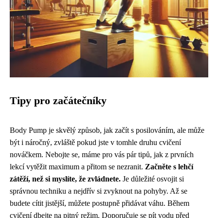
Tipy pro začátečníky
Body Pump je skvělý způsob, jak začít s posilováním, ale může
být i náročný, zvláště pokud jste v tomhle druhu cvičení
nováčkem. Nebojte se, máme pro vás pár tipů, jak z prvních
lekcí vytěžit maximum a přitom se nezranit.
Začněte s lehčí
zátěží, než si myslíte, že zvládnete.
Je důležité osvojit si
správnou techniku a nejdřív si zvyknout na pohyby. Až se
budete cítit jistější, můžete postupně přidávat váhu. Během
cvičení dbejte na pitný režim. Doporučuje se pít vodu před