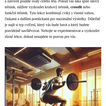
a zároveň posílíte svaly celého těla. Pokud vás láká spíše silový
trénink, můžete vyzkoušet kruhový trénink,
crossfit
nebo
funkční trénink. Tyto lekce kombinují cviky s vlastní vahou,
činkami a dalšími pomůckami pro maximální výsledky. Důležité
je najít si typ cvičení, který vás bude bavit a který budete
pravidelně navštěvovat. Nebojte se experimentovat a vyzkoušet
různé lekce, dokud nenajdete tu pravou pro vás.