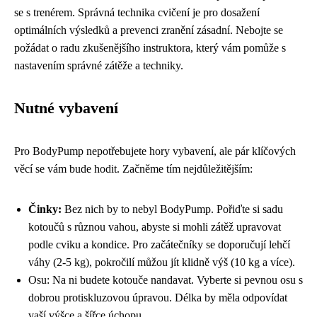
se s trenérem. Správná technika cvičení je pro dosažení
optimálních výsledků a prevenci zranění zásadní. Nebojte se
požádat o radu zkušenějšího instruktora, který vám pomůže s
nastavením správné zátěže a techniky.
Nutné vybavení
Pro BodyPump nepotřebujete hory vybavení, ale pár klíčových
věcí se vám bude hodit. Začněme tím nejdůležitějším:
Činky:
Bez nich by to nebyl BodyPump. Pořiďte si sadu
kotoučů s různou vahou, abyste si mohli zátěž upravovat
podle cviku a kondice. Pro začátečníky se doporučují lehčí
váhy (2-5 kg), pokročilí můžou jít klidně výš (10 kg a více).
Osu: Na ni budete kotouče nandavat. Vyberte si pevnou osu s
dobrou protiskluzovou úpravou. Délka by měla odpovídat
vaší výšce a šířce úchopu.