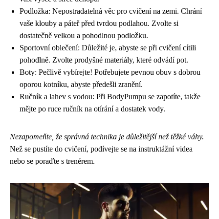
Podložka: Nepostradatelná věc pro cvičení na zemi. Chrání
vaše klouby a páteř před tvrdou podlahou. Zvolte si
dostatečně velkou a pohodlnou podložku.
Sportovní oblečení: Důležité je, abyste se při cvičení cítili
pohodlně. Zvolte prodyšné materiály, které odvádí pot.
Boty: Pečlivě vybírejte! Potřebujete pevnou obuv s dobrou
oporou kotníku, abyste předešli zranění.
Ručník a lahev s vodou: Při BodyPumpu se zapotíte, takže
mějte po ruce ručník na otírání a dostatek vody.
Nezapomeňte, že správná technika je důležitější než těžké váhy.
Než se pustíte do cvičení, podívejte se na instruktážní videa
nebo se poraďte s trenérem.