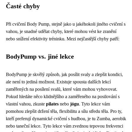
Časté chyby
Při cvičení Body Pump, stejně jako u jakéhokoli jiného cvičení s
vahou, je snadné udělat chyby, které mohou vést ke zranění
nebo snížení efektivity tréninku. Mezi nejčastější chyby patří:
BodyPump vs. jiné lekce
BodyPump je skvělý způsob, jak posílit svaly a zlepšit kondici,
ale není to jediná možnost. Existuje spousta dalších lekcí
zaměřených na posílení svalů, které vám mohou vyhovovat.
Pokud hledáte něco klidnějšího a zaměřeného na posilování s
vlastní vahou, zkuste
pilates
nebo
jógu
. Tyto lekce vám
pomohou zlepšit držení těla, flexibilitu a sílu středu těla. Pro ty,
kteří preferují dynamické cvičení s hudbou, je tu Zumba, aerobik
nebo taneční lekce. Tyto lekce vám zvednou tepovou frekvenci