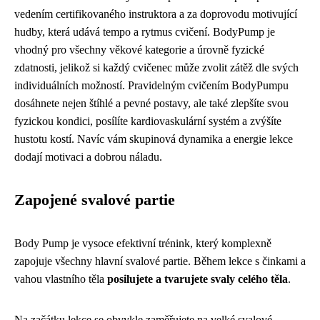
vedením certifikovaného instruktora a za doprovodu motivující
hudby, která udává tempo a rytmus cvičení. BodyPump je
vhodný pro všechny věkové kategorie a úrovně fyzické
zdatnosti, jelikož si každý cvičenec může zvolit zátěž dle svých
individuálních možností. Pravidelným cvičením BodyPumpu
dosáhnete nejen štíhlé a pevné postavy, ale také zlepšíte svou
fyzickou kondici, posílíte kardiovaskulární systém a zvýšíte
hustotu kostí. Navíc vám skupinová dynamika a energie lekce
dodají motivaci a dobrou náladu.
Zapojené svalové partie
Body Pump je vysoce efektivní trénink, který komplexně
zapojuje všechny hlavní svalové partie. Během lekce s činkami a
vahou vlastního těla
posilujete a tvarujete svaly celého těla
.
Na začátku lekce se obvykle zaměřujete na velké svalové