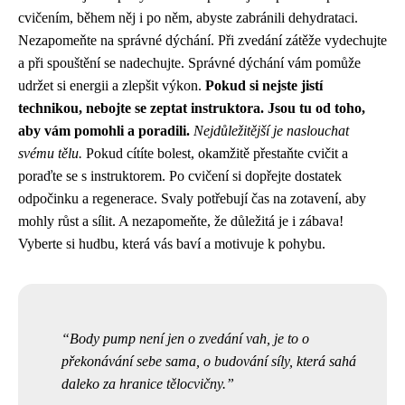
cvičením, během něj i po něm, abyste zabránili dehydrataci.
Nezapomeňte na správné dýchání. Při zvedání zátěže vydechujte
a při spouštění se nadechujte. Správné dýchání vám pomůže
udržet si energii a zlepšit výkon.
Pokud si nejste jistí
technikou, nebojte se zeptat instruktora. Jsou tu od toho,
aby vám pomohli a poradili.
Nejdůležitější je naslouchat
svému tělu.
Pokud cítíte bolest, okamžitě přestaňte cvičit a
poraďte se s instruktorem. Po cvičení si dopřejte dostatek
odpočinku a regenerace. Svaly potřebují čas na zotavení, aby
mohly růst a sílit. A nezapomeňte, že důležitá je i zábava!
Vyberte si hudbu, která vás baví a motivuje k pohybu.
Body pump není jen o zvedání vah, je to o
překonávání sebe sama, o budování síly, která sahá
daleko za hranice tělocvičny.