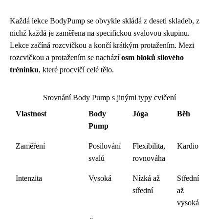
Každá lekce BodyPump se obvykle skládá z deseti skladeb, z
nichž každá je zaměřena na specifickou svalovou skupinu.
Lekce začíná rozcvičkou a končí krátkým protažením. Mezi
rozcvičkou a protažením se nachází
osm bloků silového
tréninku
, které procvičí celé tělo.
Srovnání Body Pump s jinými typy cvičení
Vlastnost
Body
Jóga
Běh
Pump
Zaměření
Posilování
Flexibilita,
Kardio
svalů
rovnováha
Intenzita
Vysoká
Nízká až
Střední
střední
až
vysoká