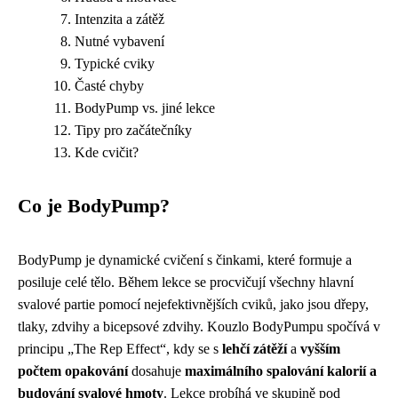
Intenzita a zátěž
Nutné vybavení
Typické cviky
Časté chyby
BodyPump vs. jiné lekce
Tipy pro začátečníky
Kde cvičit?
Co je BodyPump?
BodyPump je dynamické cvičení s činkami, které formuje a
posiluje celé tělo. Během lekce se procvičují všechny hlavní
svalové partie pomocí nejefektivnějších cviků, jako jsou dřepy,
tlaky, zdvihy a bicepsové zdvihy. Kouzlo BodyPumpu spočívá v
principu „The Rep Effect“, kdy se s
lehčí zátěží
a
vyšším
počtem opakování
dosahuje
maximálního spalování kalorií a
budování svalové hmoty
. Lekce probíhá ve skupině pod