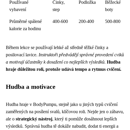
Používané
Činky,
Podložka
Běžecké
vybavení
step
boty
Průměrné spálené
400-600
200-400
500-800
kalorie za hodinu
Během lekce se používají lehké až středně těžké činky a
posilovací lavice.
Instruktoři předvádějí správné provedení cviků
a motivují účastníky k dosažení co nejlepších výsledků.
Hudba
hraje důležitou roli, protože udává tempo a rytmus cvičení.
Hudba a motivace
Hudba hraje v BodyPumpu, stejně jako u jiných typů cvičení
zaměřených na posílení svalů, klíčovou roli. Nejde jen o zábavu,
ale o
strategický nástroj
, který ti pomůže dosáhnout lepších
výsledků. Správná hudba tě dokáže nabudit, dodat ti energii a