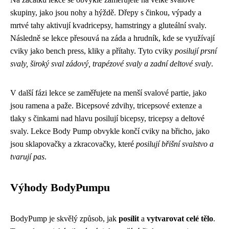
skupiny, jako jsou nohy a hýždě. Dřepy s činkou, výpady a
mrtvé tahy aktivují kvadricepsy, hamstringy a gluteální svaly.
Následně se lekce přesouvá na záda a hrudník, kde se využívají
cviky jako bench press, kliky a přítahy. Tyto cviky
posilují prsní
svaly, široký sval zádový, trapézové svaly a zadní deltové svaly
.
V další fázi lekce se zaměřujete na menší svalové partie, jako
jsou ramena a paže. Bicepsové zdvihy, tricepsové extenze a
tlaky s činkami nad hlavu posilují bicepsy, tricepsy a deltové
svaly. Lekce Body Pump obvykle končí cviky na břicho, jako
jsou sklapovačky a zkracovačky, které
posilují břišní svalstvo a
tvarují pas
.
Výhody BodyPumpu
BodyPump je skvělý způsob, jak
posílit
a
vytvarovat celé tělo
.