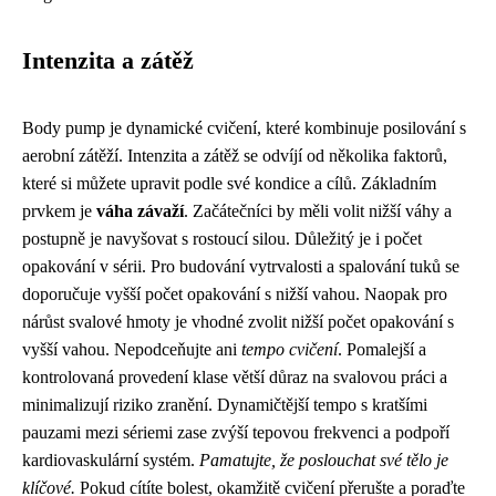
Intenzita a zátěž
Body pump je dynamické cvičení, které kombinuje posilování s
aerobní zátěží. Intenzita a zátěž se odvíjí od několika faktorů,
které si můžete upravit podle své kondice a cílů. Základním
prvkem je
váha závaží
. Začátečníci by měli volit nižší váhy a
postupně je navyšovat s rostoucí silou. Důležitý je i počet
opakování v sérii. Pro budování vytrvalosti a spalování tuků se
doporučuje vyšší počet opakování s nižší vahou. Naopak pro
nárůst svalové hmoty je vhodné zvolit nižší počet opakování s
vyšší vahou. Nepodceňujte ani
tempo cvičení
. Pomalejší a
kontrolovaná provedení klase větší důraz na svalovou práci a
minimalizují riziko zranění. Dynamičtější tempo s kratšími
pauzami mezi sériemi zase zvýší tepovou frekvenci a podpoří
kardiovaskulární systém.
Pamatujte, že poslouchat své tělo je
klíčové.
Pokud cítíte bolest, okamžitě cvičení přerušte a poraďte