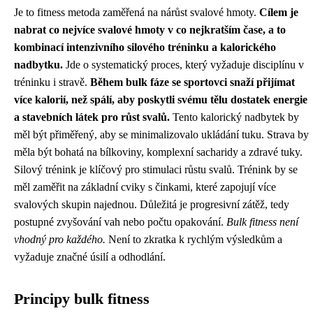
Je to fitness metoda zaměřená na nárůst svalové hmoty.
Cílem je
nabrat co nejvíce svalové hmoty v co nejkratším čase, a to
kombinací intenzivního silového tréninku a kalorického
nadbytku.
Jde o systematický proces, který vyžaduje disciplínu v
tréninku i stravě.
Během bulk fáze se sportovci snaží přijímat
více kalorií, než spálí, aby poskytli svému tělu dostatek energie
a stavebních látek pro růst svalů.
Tento kalorický nadbytek by
měl být přiměřený, aby se minimalizovalo ukládání tuku. Strava by
měla být bohatá na bílkoviny, komplexní sacharidy a zdravé tuky.
Silový trénink je klíčový pro stimulaci růstu svalů. Trénink by se
měl zaměřit na základní cviky s činkami, které zapojují více
svalových skupin najednou. Důležitá je progresivní zátěž, tedy
postupné zvyšování vah nebo počtu opakování.
Bulk fitness není
vhodný pro každého.
Není to zkratka k rychlým výsledkům a
vyžaduje značné úsilí a odhodlání.
Principy bulk fitness