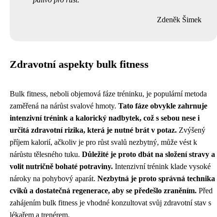
Zdeněk Šimek
Zdravotní aspekty bulk fitness
Bulk fitness, neboli objemová fáze tréninku, je populární metoda
zaměřená na nárůst svalové hmoty.
Tato fáze obvykle zahrnuje
intenzivní trénink a kalorický nadbytek, což s sebou nese i
určitá zdravotní rizika, která je nutné brát v potaz.
Zvýšený
příjem kalorií, ačkoliv je pro růst svalů nezbytný, může vést k
nárůstu tělesného tuku.
Důležité je proto dbát na složení stravy a
volit nutričně bohaté potraviny.
Intenzivní trénink klade vysoké
nároky na pohybový aparát.
Nezbytná je proto správná technika
cviků a dostatečná regenerace, aby se předešlo zraněním.
Před
zahájením bulk fitness je vhodné konzultovat svůj zdravotní stav s
lékařem a trenérem.