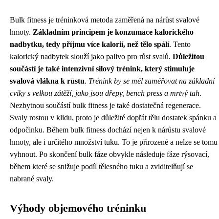
Bulk fitness je tréninková metoda zaměřená na nárůst svalové
hmoty.
Základním principem je konzumace kalorického
nadbytku, tedy příjmu více kalorií, než tělo spálí
. Tento
kalorický nadbytek slouží jako palivo pro růst svalů.
Důležitou
součástí je také intenzivní silový trénink, který stimuluje
svalová vlákna k růstu
.
Trénink by se měl zaměřovat na základní
cviky s velkou zátěží, jako jsou dřepy, bench press a mrtvý tah
.
Nezbytnou součástí bulk fitness je také dostatečná regenerace.
Svaly rostou v klidu, proto je důležité dopřát tělu dostatek spánku a
odpočinku. Během bulk fitness dochází nejen k nárůstu svalové
hmoty, ale i určitého množství tuku. To je přirozené a nelze se tomu
vyhnout. Po skončení bulk fáze obvykle následuje fáze rýsovací,
během které se snižuje podíl tělesného tuku a zviditelňují se
nabrané svaly.
Výhody objemového tréninku