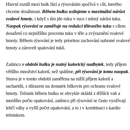
Hlavní rozdíl mezi bulk fází a rýsováním spočívá v cíli, kterého
chceme dosáhnout.
Během bulku usilujeme o maximální nárůst
svalové hmoty
, i když s tím jde ruku v ruce i mírný nárůst tuku.
Naopak rýsování se zaměřuje na redukci tělesného tuku
s cílem
dosažení co nejnižšího procenta tuku v těle a zvýraznění svalové
hmoty. Během rýsování je tedy prioritou zachování nabrané svalové
hmoty a zároveň spalování tuků.
Zatímco
v období bulku je nutný kalorický nadbytek
, tedy příjem
většího množství kalorií, než spálíme,
při rýsování je tomu naopak
.
Strava je v tomto období zaměřena na nižší příjem kalorií a
sacharidů, s důrazem na dostatek bílkovin pro ochranu svalové
hmoty. Trénink během bulku se obvykle skládá z těžších vah a
menšího počtu opakování, zatímco při rýsování se často využívají
lehčí váhy a vyšší počet opakování, a to i v kombinaci s kardio
tréninkem.