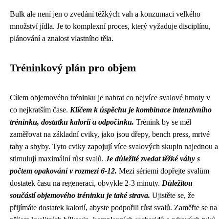
Bulk ale není jen o zvedání těžkých vah a konzumaci velkého
množství jídla. Je to komplexní proces, který vyžaduje disciplínu,
plánování a znalost vlastního těla.
Tréninkový plán pro objem
Cílem objemového tréninku je nabrat co nejvíce svalové hmoty v
co nejkratším čase.
Klíčem k úspěchu je kombinace intenzivního
tréninku, dostatku kalorií a odpočinku.
Trénink by se měl
zaměřovat na základní cviky, jako jsou dřepy, bench press, mrtvé
tahy a shyby. Tyto cviky zapojují více svalových skupin najednou a
stimulují maximální růst svalů.
Je důležité zvedat těžké váhy s
počtem opakování v rozmezí 6-12.
Mezi sériemi dopřejte svalům
dostatek času na regeneraci, obvykle 2-3 minuty.
Důležitou
součástí objemového tréninku je také strava.
Ujistěte se, že
přijímáte dostatek kalorií, abyste podpořili růst svalů. Zaměřte se na