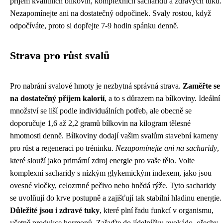
příjem kvalitních bílkovin, komplexních sacharidů a zdravých tuků.
Nezapomínejte ani na dostatečný odpočinek. Svaly rostou, když
odpočíváte, proto si dopřejte 7-9 hodin spánku denně.
Strava pro růst svalů
Pro nabrání svalové hmoty je nezbytná správná strava.
Zaměřte se
na dostatečný příjem kalorií
, a to s důrazem na bílkoviny. Ideální
množství se liší podle individuálních potřeb, ale obecně se
doporučuje 1,6 až 2,2 gramů bílkovin na kilogram tělesné
hmotnosti denně. Bílkoviny dodají vašim svalům stavební kameny
pro růst a regeneraci po tréninku.
Nezapomínejte ani na sacharidy
,
které slouží jako primární zdroj energie pro vaše tělo. Volte
komplexní sacharidy s nízkým glykemickým indexem, jako jsou
ovesné vločky, celozrnné pečivo nebo hnědá rýže. Tyto sacharidy
se uvolňují do krve postupně a zajišťují tak stabilní hladinu energie.
Důležité jsou i zdravé tuky
, které plní řadu funkcí v organismu,
včetně produkce hormonů. Zařaďte do jídelníčku avokádo, ořechy,