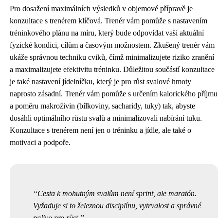
Pro dosažení maximálních výsledků v objemové přípravě je
konzultace s trenérem klíčová. Trenér vám pomůže s nastavením
tréninkového plánu na míru, který bude odpovídat vaší aktuální
fyzické kondici, cílům a časovým možnostem. Zkušený trenér vám
ukáže správnou techniku cviků, čímž minimalizujete riziko zranění
a maximalizujete efektivitu tréninku. Důležitou součástí konzultace
je také nastavení jídelníčku, který je pro růst svalové hmoty
naprosto zásadní. Trenér vám pomůže s určením kalorického příjmu
a poměru makroživin (bílkoviny, sacharidy, tuky) tak, abyste
dosáhli optimálního růstu svalů a minimalizovali nabírání tuku.
Konzultace s trenérem není jen o tréninku a jídle, ale také o
motivaci a podpoře.
Cesta k mohutným svalům není sprint, ale maratón.
Vyžaduje si to železnou disciplínu, vytrvalost a správné
palivo pro růst.