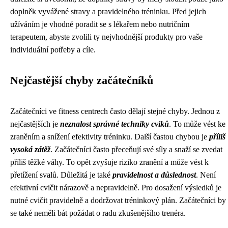
doplněk vyvážené stravy a pravidelného tréninku. Před jejich
užíváním je vhodné poradit se s lékařem nebo nutričním
terapeutem, abyste zvolili ty nejvhodnější produkty pro vaše
individuální potřeby a cíle.
Nejčastější chyby začátečníků
Začátečníci ve fitness centrech často dělají stejné chyby. Jednou z
nejčastějších je
neznalost správné techniky cviků
. To může vést ke
zraněním a snížení efektivity tréninku. Další častou chybou je
příliš
vysoká zátěž
. Začátečníci často přeceňují své síly a snaží se zvedat
příliš těžké váhy. To opět zvyšuje riziko zranění a může vést k
přetížení svalů. Důležitá je také
pravidelnost a důslednost
. Není
efektivní cvičit nárazově a nepravidelně. Pro dosažení výsledků je
nutné cvičit pravidelně a dodržovat tréninkový plán. Začátečníci by
se také neměli bát požádat o radu zkušenějšího trenéra.