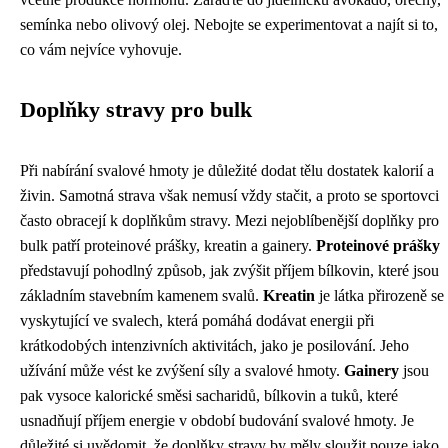
semínka nebo olivový olej. Nebojte se experimentovat a najít si to,
co vám nejvíce vyhovuje.
Doplňky stravy pro bulk
Při nabírání svalové hmoty je důležité dodat tělu dostatek kalorií a
živin. Samotná strava však nemusí vždy stačit, a proto se sportovci
často obracejí k doplňkům stravy. Mezi nejoblíbenější doplňky pro
bulk patří proteinové prášky, kreatin a gainery.
Proteinové prášky
představují pohodlný způsob, jak zvýšit příjem bílkovin, které jsou
základním stavebním kamenem svalů.
Kreatin
je látka přirozeně se
vyskytující ve svalech, která pomáhá dodávat energii při
krátkodobých intenzivních aktivitách, jako je posilování. Jeho
užívání může vést ke zvýšení síly a svalové hmoty.
Gainery
jsou
pak vysoce kalorické směsi sacharidů, bílkovin a tuků, které
usnadňují příjem energie v období budování svalové hmoty. Je
důležité si uvědomit, že doplňky stravy by měly sloužit pouze jako