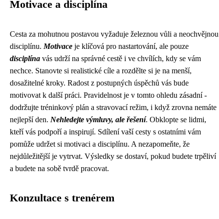
Motivace a disciplína
Cesta za mohutnou postavou vyžaduje železnou vůli a neochvějnou
disciplínu.
Motivace
je klíčová pro nastartování, ale pouze
disciplína
vás udrží na správné cestě i ve chvílích, kdy se vám
nechce. Stanovte si realistické cíle a rozdělte si je na menší,
dosažitelné kroky. Radost z postupných úspěchů vás bude
motivovat k další práci. Pravidelnost je v tomto ohledu zásadní -
dodržujte tréninkový plán a stravovací režim, i když zrovna nemáte
nejlepší den.
Nehledejte výmluvy, ale řešení
. Obklopte se lidmi,
kteří vás podpoří a inspirují. Sdílení vaší cesty s ostatními vám
pomůže udržet si motivaci a disciplínu. A nezapomeňte, že
nejdůležitější je vytrvat. Výsledky se dostaví, pokud budete trpěliví
a budete na sobě tvrdě pracovat.
Konzultace s trenérem