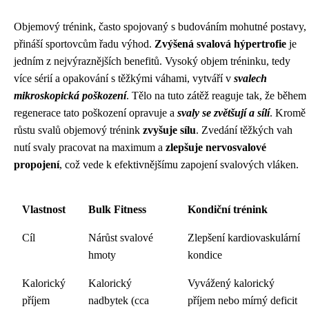
Objemový trénink, často spojovaný s budováním mohutné postavy,
přináší sportovcům řadu výhod.
Zvýšená svalová hýpertrofie
je
jedním z nejvýraznějších benefitů. Vysoký objem tréninku, tedy
více sérií a opakování s těžkými váhami, vytváří v
svalech
mikroskopická poškození
. Tělo na tuto zátěž reaguje tak, že během
regenerace tato poškození opravuje a
svaly se zvětšují a sílí
. Kromě
růstu svalů objemový trénink
zvyšuje sílu
. Zvedání těžkých vah
nutí svaly pracovat na maximum a
zlepšuje nervosvalové
propojení
, což vede k efektivnějšímu zapojení svalových vláken.
Vlastnost
Bulk Fitness
Kondiční trénink
Cíl
Nárůst svalové
Zlepšení kardiovaskulární
hmoty
kondice
Kalorický
Kalorický
Vyvážený kalorický
příjem
nadbytek (cca
příjem nebo mírný deficit