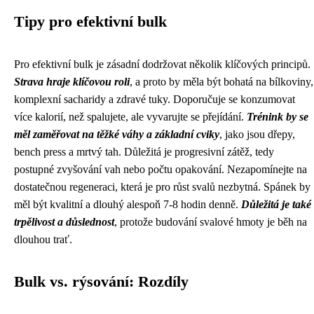
Tipy pro efektivní bulk
Pro efektivní bulk je zásadní dodržovat několik klíčových principů.
Strava hraje klíčovou roli
, a proto by měla být bohatá na bílkoviny,
komplexní sacharidy a zdravé tuky. Doporučuje se konzumovat
více kalorií, než spalujete, ale vyvarujte se přejídání.
Trénink by se
měl zaměřovat na těžké váhy a základní cviky
, jako jsou dřepy,
bench press a mrtvý tah. Důležitá je progresivní zátěž, tedy
postupné zvyšování vah nebo počtu opakování. Nezapomínejte na
dostatečnou regeneraci, která je pro růst svalů nezbytná. Spánek by
měl být kvalitní a dlouhý alespoň 7-8 hodin denně.
Důležitá je také
trpělivost a důslednost
, protože budování svalové hmoty je běh na
dlouhou trať.
Bulk vs. rýsování: Rozdíly