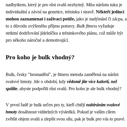
nadbytkem, který je pro růst svalů nezbytný. Míra nárůstu tuku je
individuální a závisí na genetice, tréninku i stravě.
Někteří jedinci
mohou zaznamenat i zažívací potíže,
jako je nadýmání či zácpa, a
to z důvodu zvýšeného příjmu potravy.
Bulk fitness
vyžaduje
striktní dodržování jídelníčku a tréninkového plánu, což může být
pro někoho náročné a demotivující.
Pro koho je bulk vhodný?
Bulk, česky "hromadění", je fitness metoda zaměřená na nárůst
svalové hmoty. Jde o období, kdy
vědomě jíte více kalorií, než
spálíte
, abyste podpořili růst svalů. Pro koho je ale bulk vhodný?
V první řadě je bulk určen pro ty, kteří chtějí
nabíráním svalové
hmoty
dosáhnout viditelných výsledků. Pokud je vaším cílem
zvětšit objem svalů a zlepšit svou sílu, pak je bulk pro vás to pravé.