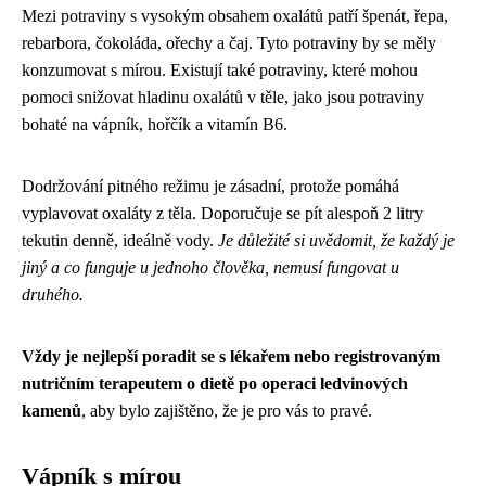
Mezi potraviny s vysokým obsahem oxalátů patří špenát, řepa,
rebarbora, čokoláda, ořechy a čaj. Tyto potraviny by se měly
konzumovat s mírou. Existují také potraviny, které mohou
pomoci snižovat hladinu oxalátů v těle, jako jsou potraviny
bohaté na vápník, hořčík a vitamín B6.
Dodržování pitného režimu je zásadní, protože pomáhá
vyplavovat oxaláty z těla. Doporučuje se pít alespoň 2 litry
tekutin denně, ideálně vody.
Je důležité si uvědomit, že každý je
jiný a co funguje u jednoho člověka, nemusí fungovat u
druhého.
Vždy je nejlepší poradit se s lékařem nebo registrovaným
nutričním terapeutem o dietě po operaci ledvinových
kamenů
, aby bylo zajištěno, že je pro vás to pravé.
Vápník s mírou