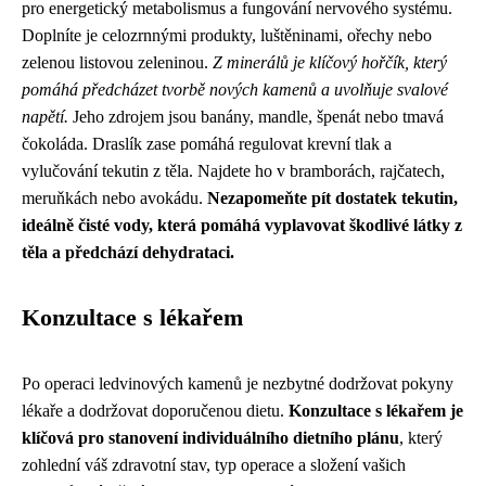
pro energetický metabolismus a fungování nervového systému.
Doplníte je celozrnnými produkty, luštěninami, ořechy nebo
zelenou listovou zeleninou.
Z minerálů je klíčový hořčík, který
pomáhá předcházet tvorbě nových kamenů a uvolňuje svalové
napětí.
Jeho zdrojem jsou banány, mandle, špenát nebo tmavá
čokoláda. Draslík zase pomáhá regulovat krevní tlak a
vylučování tekutin z těla. Najdete ho v bramborách, rajčatech,
meruňkách nebo avokádu.
Nezapomeňte pít dostatek tekutin,
ideálně čisté vody, která pomáhá vyplavovat škodlivé látky z
těla a předchází dehydrataci.
Konzultace s lékařem
Po operaci ledvinových kamenů je nezbytné dodržovat pokyny
lékaře a dodržovat doporučenou dietu.
Konzultace s lékařem je
klíčová pro stanovení individuálního dietního plánu
, který
zohlední váš zdravotní stav, typ operace a složení vašich