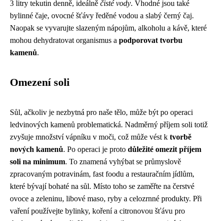
3 litry tekutin denně, ideálně
čisté vody
. Vhodné jsou také
bylinné čaje, ovocné šťávy ředěné vodou a slabý černý čaj.
Naopak se vyvarujte slazeným nápojům, alkoholu a kávě, které
mohou dehydratovat organismus a
podporovat tvorbu
kamenů
.
Omezení soli
Sůl, ačkoliv je nezbytná pro naše tělo, může být po operaci
ledvinových kamenů problematická. Nadměrný příjem soli totiž
zvyšuje množství vápníku v moči, což může vést k
tvorbě
nových kamenů
. Po operaci je proto
důležité omezit příjem
soli na minimum
. To znamená vyhýbat se průmyslově
zpracovaným potravinám, fast foodu a restauračním jídlům,
které bývají bohaté na sůl. Místo toho se zaměřte na čerstvé
ovoce a zeleninu, libové maso, ryby a celozrnné produkty. Při
vaření používejte bylinky, koření a citronovou šťávu pro