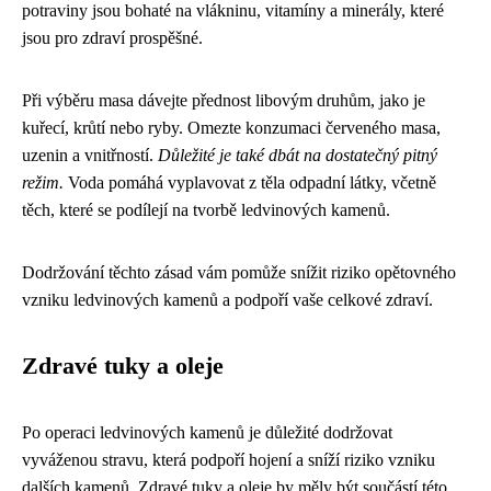
potraviny jsou bohaté na vlákninu, vitamíny a minerály, které
jsou pro zdraví prospěšné.
Při výběru masa dávejte přednost libovým druhům, jako je
kuřecí, krůtí nebo ryby. Omezte konzumaci červeného masa,
uzenin a vnitřností.
Důležité je také dbát na dostatečný pitný
režim.
Voda pomáhá vyplavovat z těla odpadní látky, včetně
těch, které se podílejí na tvorbě ledvinových kamenů.
Dodržování těchto zásad vám pomůže snížit riziko opětovného
vzniku ledvinových kamenů a podpoří vaše celkové zdraví.
Zdravé tuky a oleje
Po operaci ledvinových kamenů je důležité dodržovat
vyváženou stravu, která podpoří hojení a sníží riziko vzniku
dalších kamenů. Zdravé tuky a oleje by měly být součástí této