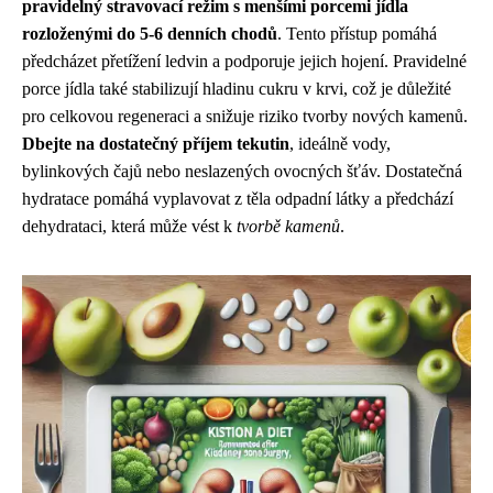
pravidelný stravovací režim s menšími porcemi jídla
rozloženými do 5-6 denních chodů
. Tento přístup pomáhá
předcházet přetížení ledvin a podporuje jejich hojení. Pravidelné
porce jídla také stabilizují hladinu cukru v krvi, což je důležité
pro celkovou regeneraci a snižuje riziko tvorby nových kamenů.
Dbejte na dostatečný příjem tekutin
, ideálně vody,
bylinkových čajů nebo neslazených ovocných šťáv. Dostatečná
hydratace pomáhá vyplavovat z těla odpadní látky a předchází
dehydrataci, která může vést k
tvorbě kamenů
.