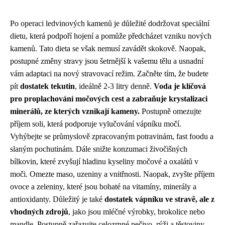
Po operaci ledvinových kamenů je důležité dodržovat speciální
dietu, která podpoří hojení a pomůže předcházet vzniku nových
kamenů. Tato dieta se však nemusí zavádět skokově. Naopak,
postupné změny stravy jsou šetrnější k vašemu tělu a usnadní
vám adaptaci na nový stravovací režim. Začněte tím, že budete
pít
dostatek tekutin
, ideálně 2-3 litry denně.
Voda je klíčová
pro proplachování močových cest a zabraňuje krystalizaci
minerálů, ze kterých vznikají kameny.
Postupně omezujte
příjem soli, která podporuje vylučování vápníku močí.
Vyhýbejte se průmyslově zpracovaným potravinám, fast foodu a
slaným pochutinám. Dále snižte konzumaci živočišných
bílkovin, které zvyšují hladinu kyseliny močové a oxalátů v
moči. Omezte maso, uzeniny a vnitřnosti. Naopak, zvyšte příjem
ovoce a zeleniny, které jsou bohaté na vitamíny, minerály a
antioxidanty. Důležitý je také
dostatek vápníku ve stravě, ale z
vhodných zdrojů
, jako jsou mléčné výrobky, brokolice nebo
mandle. Postupně zařazujte celozrnné pečivo, rýži a těstoviny.