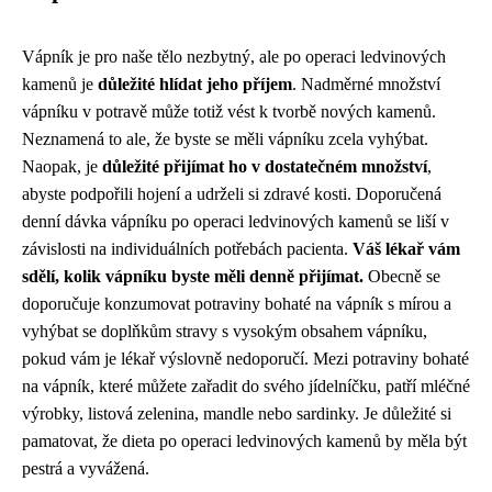
Vápník je pro naše tělo nezbytný, ale po operaci ledvinových
kamenů je
důležité hlídat jeho příjem
. Nadměrné množství
vápníku v potravě může totiž vést k tvorbě nových kamenů.
Neznamená to ale, že byste se měli vápníku zcela vyhýbat.
Naopak, je
důležité přijímat ho v dostatečném množství
,
abyste podpořili hojení a udrželi si zdravé kosti. Doporučená
denní dávka vápníku po operaci ledvinových kamenů se liší v
závislosti na individuálních potřebách pacienta.
Váš lékař vám
sdělí, kolik vápníku byste měli denně přijímat.
Obecně se
doporučuje konzumovat potraviny bohaté na vápník s mírou a
vyhýbat se doplňkům stravy s vysokým obsahem vápníku,
pokud vám je lékař výslovně nedoporučí. Mezi potraviny bohaté
na vápník, které můžete zařadit do svého jídelníčku, patří mléčné
výrobky, listová zelenina, mandle nebo sardinky. Je důležité si
pamatovat, že dieta po operaci ledvinových kamenů by měla být
pestrá a vyvážená.