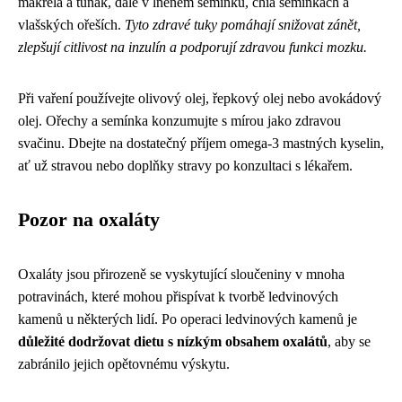
makrela a tuňák, dále v lněném semínku, chia semínkách a
vlašských ořeších.
Tyto zdravé tuky pomáhají snižovat zánět,
zlepšují citlivost na inzulín a podporují zdravou funkci mozku.
Při vaření používejte olivový olej, řepkový olej nebo avokádový
olej. Ořechy a semínka konzumujte s mírou jako zdravou
svačinu. Dbejte na dostatečný příjem omega-3 mastných kyselin,
ať už stravou nebo doplňky stravy po konzultaci s lékařem.
Pozor na oxaláty
Oxaláty jsou přirozeně se vyskytující sloučeniny v mnoha
potravinách, které mohou přispívat k tvorbě ledvinových
kamenů u některých lidí. Po operaci ledvinových kamenů je
důležité dodržovat dietu s nízkým obsahem oxalátů
, aby se
zabránilo jejich opětovnému výskytu.