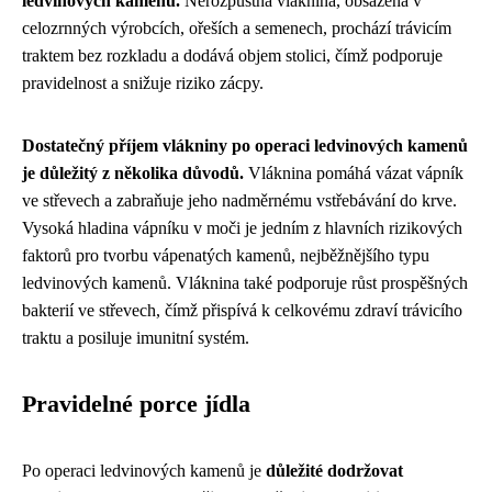
ledvinových kamenů.
Nerozpustná vláknina, obsažená v
celozrnných výrobcích, ořeších a semenech, prochází trávicím
traktem bez rozkladu a dodává objem stolici, čímž podporuje
pravidelnost a snižuje riziko zácpy.
Dostatečný příjem vlákniny po operaci ledvinových kamenů
je důležitý z několika důvodů.
Vláknina pomáhá vázat vápník
ve střevech a zabraňuje jeho nadměrnému vstřebávání do krve.
Vysoká hladina vápníku v moči je jedním z hlavních rizikových
faktorů pro tvorbu vápenatých kamenů, nejběžnějšího typu
ledvinových kamenů. Vláknina také podporuje růst prospěšných
bakterií ve střevech, čímž přispívá k celkovému zdraví trávicího
traktu a posiluje imunitní systém.
Pravidelné porce jídla
Po operaci ledvinových kamenů je
důležité dodržovat