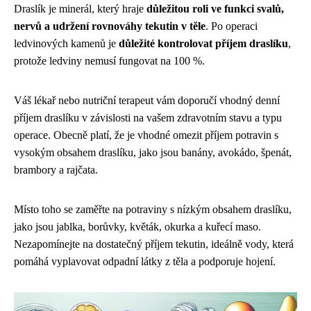
Draslík je minerál, který hraje
důležitou roli ve funkci svalů,
nervů a udržení rovnováhy tekutin v těle
. Po operaci
ledvinových kamenů je
důležité kontrolovat příjem draslíku
,
protože ledviny nemusí fungovat na 100 %.
Váš lékař nebo nutriční terapeut vám doporučí vhodný denní
příjem draslíku v závislosti na vašem zdravotním stavu a typu
operace. Obecně platí, že je vhodné omezit příjem potravin s
vysokým obsahem draslíku, jako jsou banány, avokádo, špenát,
brambory a rajčata.
Místo toho se zaměřte na potraviny s nízkým obsahem draslíku,
jako jsou jablka, borůvky, květák, okurka a kuřecí maso.
Nezapomínejte na dostatečný příjem tekutin, ideálně vody, která
pomáhá vyplavovat odpadní látky z těla a podporuje hojení.