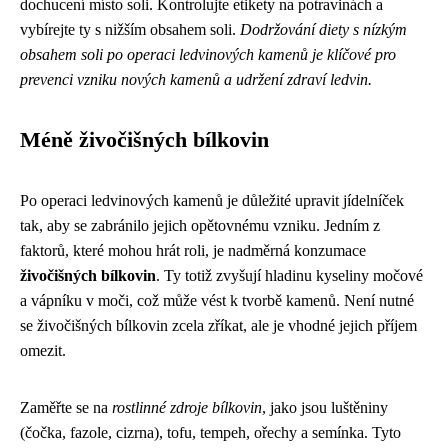
dochucení místo soli. Kontrolujte etikety na potravinách a
vybírejte ty s nižším obsahem soli.
Dodržování diety s nízkým
obsahem soli po operaci ledvinových kamenů je klíčové pro
prevenci vzniku nových kamenů a udržení zdraví ledvin.
Méně živočišných bílkovin
Po operaci ledvinových kamenů je důležité upravit jídelníček
tak, aby se zabránilo jejich opětovnému vzniku. Jedním z
faktorů, které mohou hrát roli, je nadměrná konzumace
živočišných bílkovin
. Ty totiž zvyšují hladinu kyseliny močové
a vápníku v moči, což může vést k tvorbě kamenů. Není nutné
se živočišných bílkovin zcela zříkat, ale je vhodné jejich příjem
omezit.
Zaměřte se na
rostlinné zdroje bílkovin
, jako jsou luštěniny
(čočka, fazole, cizrna), tofu, tempeh, ořechy a semínka. Tyto