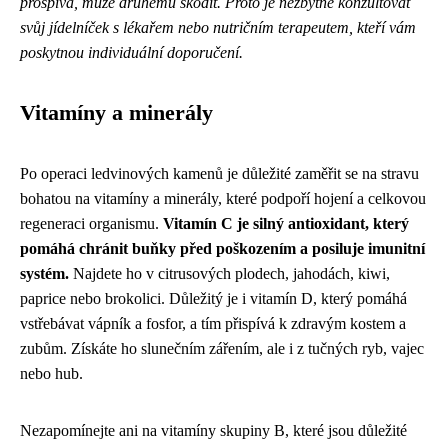
prospívá, může druhému škodit. Proto je nezbytné konzultovat
svůj jídelníček s lékařem nebo nutričním terapeutem, kteří vám
poskytnou individuální doporučení.
Vitamíny a minerály
Po operaci ledvinových kamenů je důležité zaměřit se na stravu
bohatou na vitamíny a minerály, které podpoří hojení a celkovou
regeneraci organismu.
Vitamín C je silný antioxidant, který
pomáhá chránit buňky před poškozením a posiluje imunitní
systém.
Najdete ho v citrusových plodech, jahodách, kiwi,
paprice nebo brokolici. Důležitý je i vitamín D, který pomáhá
vstřebávat vápník a fosfor, a tím přispívá k zdravým kostem a
zubům. Získáte ho slunečním zářením, ale i z tučných ryb, vajec
nebo hub.
Nezapomínejte ani na vitamíny skupiny B, které jsou důležité