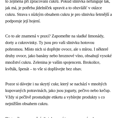
to zejména při zpracování cukrů. Pokud slinivka nefunguje tak,
jak má, je potřeba jídelníček upravit a to obzvlášť v otázce
cukru. Strava s nízkým obsahem cukru je pro slinivku šetrnější a
podporuje její hojení.
Co to ale znamená v praxi? Zapomeňte na sladké limonády,
dorty a cukrovinky. Ty jsou pro vaši slinivku hotovou
pohromou. Místo nich si dopřejte ovoce, ale s mírou. I některé
druhy ovoce, jako banány nebo hroznové víno, obsahují vysoké
množství cukru. Zelenina je vaším spojencem. Brokolice,
květák, špenát – to vše si dopřávejte bez obav.
Pozor si dávejte i na skrytý cukr, který se nachází v mnohých
kupovaných potravinách, jako jsou jogurty, pečivo nebo kečup.
Vždy si pečlivě prostudujte etiketu a vybírejte produkty s co
nejnižším obsahem cukru.