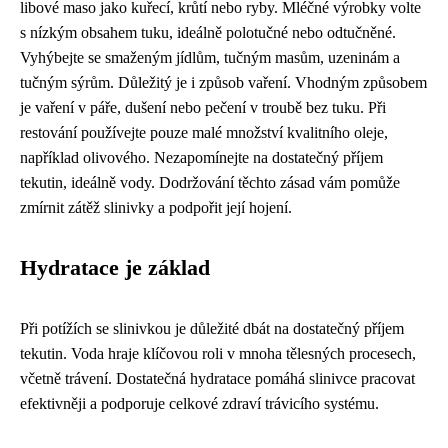
libové maso jako kuřecí, krůtí nebo ryby. Mléčné výrobky volte
s nízkým obsahem tuku, ideálně polotučné nebo odtučněné.
Vyhýbejte se smaženým jídlům, tučným masům, uzeninám a
tučným sýrům. Důležitý je i způsob vaření. Vhodným způsobem
je vaření v páře, dušení nebo pečení v troubě bez tuku. Při
restování používejte pouze malé množství kvalitního oleje,
například olivového. Nezapomínejte na dostatečný příjem
tekutin, ideálně vody. Dodržování těchto zásad vám pomůže
zmírnit zátěž slinivky a podpořit její hojení.
Hydratace je základ
Při potížích se slinivkou je důležité dbát na dostatečný příjem
tekutin. Voda hraje klíčovou roli v mnoha tělesných procesech,
včetně trávení. Dostatečná hydratace pomáhá slinivce pracovat
efektivněji a podporuje celkové zdraví trávicího systému.