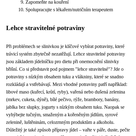
Zapomeňte na kouření
Spolupracujte s lékařem/nutričním terapeutem
Lehce stravitelné potraviny
Při problémech se slinivkou je klíčové vybírat potraviny, které
trávicí systém zbytečně nezatěžují. Lehce stravitelné potraviny
jsou základem jídelníčku pro dietu při onemocnění slinivky
břišní. Co si představit pod pojmem "lehce stravitelné"? Jde o
potraviny s nízkým obsahem tuku a vlákniny, které se snadno
rozkládají a vstřebávají. Mezi vhodné potraviny patří například:
libové maso (kuřecí, krůtí, ryby), vařená nebo dušená zelenina
(mrkev, cuketa, dýně), bílé pečivo, rýže, brambory, banány,
jablka bez slupky, jogurty s nízkým obsahem tuku. Naopak se
vyhýbejte tučným, smaženým a kořeněným jídlům, syrové
zelenině, luštěninám, celozrnným produktům a alkoholu.
Důležitý je také způsob přípravy jídel – vařte v páře, duste, pečte