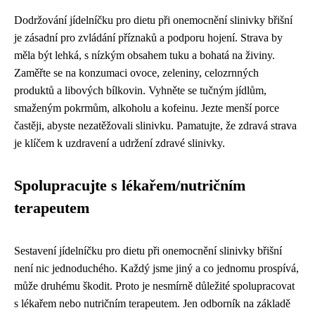
Dodržování jídelníčku pro dietu při onemocnění slinivky břišní
je zásadní pro zvládání příznaků a podporu hojení. Strava by
měla být lehká, s nízkým obsahem tuku a bohatá na živiny.
Zaměřte se na konzumaci ovoce, zeleniny, celozrnných
produktů a libových bílkovin. Vyhněte se tučným jídlům,
smaženým pokrmům, alkoholu a kofeinu. Jezte menší porce
častěji, abyste nezatěžovali slinivku. Pamatujte, že zdravá strava
je klíčem k uzdravení a udržení zdravé slinivky.
Spolupracujte s lékařem/nutričním
terapeutem
Sestavení jídelníčku pro dietu při onemocnění slinivky břišní
není nic jednoduchého. Každý jsme jiný a co jednomu prospívá,
může druhému škodit. Proto je nesmírně důležité spolupracovat
s lékařem nebo nutričním terapeutem. Jen odborník na základě