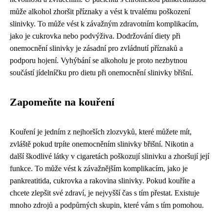
může alkohol zhoršit příznaky a vést k trvalému poškození
slinivky. To může vést k závažným zdravotním komplikacím,
jako je cukrovka nebo podvýživa. Dodržování diety při
onemocnění slinivky je zásadní pro zvládnutí příznaků a
podporu hojení. Vyhýbání se alkoholu je proto nezbytnou
součástí jídelníčku pro dietu při onemocnění slinivky břišní.
Zapomeňte na kouření
Kouření je jedním z nejhorších zlozvyků, které můžete mít,
zvláště pokud trpíte onemocněním slinivky břišní. Nikotin a
další škodlivé látky v cigaretách poškozují slinivku a zhoršují její
funkce. To může vést k závažnějším komplikacím, jako je
pankreatitida, cukrovka a rakovina slinivky. Pokud kouříte a
chcete zlepšit své zdraví, je nejvyšší čas s tím přestat. Existuje
mnoho zdrojů a podpůrných skupin, které vám s tím pomohou.