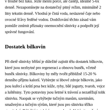
v troubě bez tuku. Jezte menší porce, ale častěji, ideálně 5-6x
denně. Nezapomínejte na dostatečný pitný režim, minimálně 2
litry tekutin denně. Vhodná je čistá voda, neslazené čaje nebo
ovocné šťávy ředěné vodou. Dodržování těchto zásad vám
pomůže zmírnit příznaky onemocnění slinivky a podpořit její
správné fungování.
Dostatek bílkovin
Při dietě slinivky břišní je důležité zajistit tělu dostatek bílkovin,
které jsou nezbytné pro regeneraci a obnovu buněk, včetně
buněk slinivky. Bílkoviny by měly tvořit přibližně 15-20 %
denního příjmu kalorií. Vybírejte si libové zdroje bílkovin, jako
jsou kuřecí a krůtí prsa bez kůže, ryby, bílé jogurty, tvaroh, vejce
a luštěniny. Tyto potraviny jsou šetrné k trávení a nezatěžují tolik
slinivku. Naopak se vyhýbejte tučným masům, uzeninám,
smaženým a tučným sýrům, které jsou pro slinivku těžko