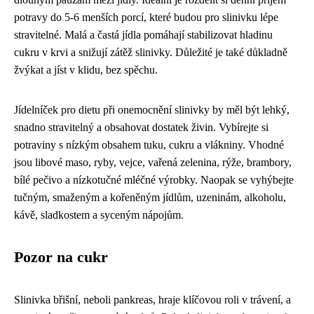
potravy do 5-6 menších porcí, které budou pro slinivku lépe
stravitelné. Malá a častá jídla pomáhají stabilizovat hladinu
cukru v krvi a snižují zátěž slinivky. Důležité je také důkladně
žvýkat a jíst v klidu, bez spěchu.
Jídelníček pro dietu při onemocnění slinivky by měl být lehký,
snadno stravitelný a obsahovat dostatek živin. Vybírejte si
potraviny s nízkým obsahem tuku, cukru a vlákniny. Vhodné
jsou libové maso, ryby, vejce, vařená zelenina, rýže, brambory,
bílé pečivo a nízkotučné mléčné výrobky. Naopak se vyhýbejte
tučným, smaženým a kořeněným jídlům, uzeninám, alkoholu,
kávě, sladkostem a syceným nápojům.
Pozor na cukr
Slinivka břišní, neboli pankreas, hraje klíčovou roli v trávení, a