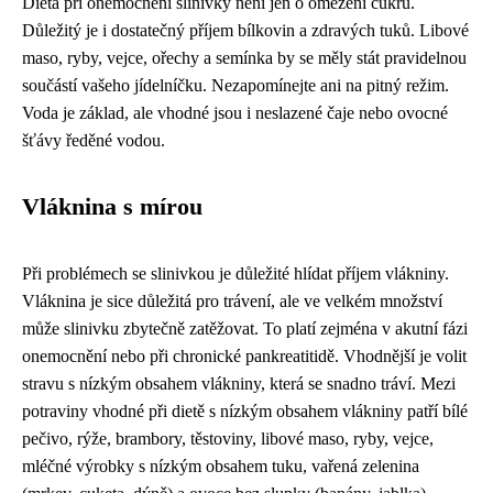
Dieta při onemocnění slinivky není jen o omezení cukru.
Důležitý je i dostatečný příjem bílkovin a zdravých tuků. Libové
maso, ryby, vejce, ořechy a semínka by se měly stát pravidelnou
součástí vašeho jídelníčku. Nezapomínejte ani na pitný režim.
Voda je základ, ale vhodné jsou i neslazené čaje nebo ovocné
šťávy ředěné vodou.
Vláknina s mírou
Při problémech se slinivkou je důležité hlídat příjem vlákniny.
Vláknina je sice důležitá pro trávení, ale ve velkém množství
může slinivku zbytečně zatěžovat. To platí zejména v akutní fázi
onemocnění nebo při chronické pankreatitidě. Vhodnější je volit
stravu s nízkým obsahem vlákniny, která se snadno tráví. Mezi
potraviny vhodné při dietě s nízkým obsahem vlákniny patří bílé
pečivo, rýže, brambory, těstoviny, libové maso, ryby, vejce,
mléčné výrobky s nízkým obsahem tuku, vařená zelenina