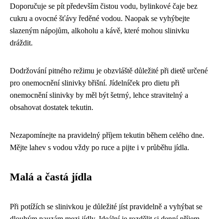
Doporučuje se pít především čistou vodu, bylinkové čaje bez
cukru a ovocné šťávy ředěné vodou. Naopak se vyhýbejte
slazeným nápojům, alkoholu a kávě, které mohou slinivku
dráždit.
Dodržování pitného režimu je obzvláště důležité při dietě určené
pro onemocnění slinivky břišní. Jídelníček pro dietu při
onemocnění slinivky by měl být šetrný, lehce stravitelný a
obsahovat dostatek tekutin.
Nezapomínejte na pravidelný příjem tekutin během celého dne.
Mějte lahev s vodou vždy po ruce a pijte i v průběhu jídla.
Malá a častá jídla
Při potížích se slinivkou je důležité jíst pravidelně a vyhýbat se
dlouhým pauzám mezi jídly. Ideální je rozdělit si denní příjem