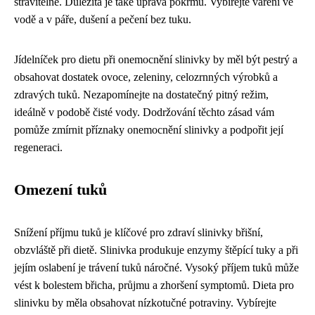
stravitelné. Důležitá je také úprava pokrmů. Vybírejte vaření ve
vodě a v páře, dušení a pečení bez tuku.
Jídelníček pro dietu při onemocnění slinivky by měl být pestrý a
obsahovat dostatek ovoce, zeleniny, celozrnných výrobků a
zdravých tuků. Nezapomínejte na dostatečný pitný režim,
ideálně v podobě čisté vody. Dodržování těchto zásad vám
pomůže zmírnit příznaky onemocnění slinivky a podpořit její
regeneraci.
Omezení tuků
Snížení příjmu tuků je klíčové pro zdraví slinivky břišní,
obzvláště při dietě. Slinivka produkuje enzymy štěpící tuky a při
jejím oslabení je trávení tuků náročné. Vysoký příjem tuků může
vést k bolestem břicha, průjmu a zhoršení symptomů. Dieta pro
slinivku by měla obsahovat nízkotučné potraviny. Vybírejte