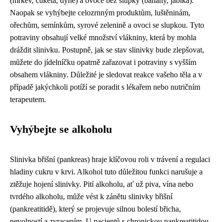
(mrkev, cuketa, dýně) a ovoce bez slupky (banány, jablka).
Naopak se vyhýbejte celozrnným produktům, luštěninám,
ořechům, semínkům, syrové zelenině a ovoci se slupkou. Tyto
potraviny obsahují velké množství vlákniny, která by mohla
dráždit slinivku. Postupně, jak se stav slinivky bude zlepšovat,
můžete do jídelníčku opatrně zařazovat i potraviny s vyšším
obsahem vlákniny. Důležité je sledovat reakce vašeho těla a v
případě jakýchkoli potíží se poradit s lékařem nebo nutričním
terapeutem.
Vyhýbejte se alkoholu
Slinivka břišní (pankreas) hraje klíčovou roli v trávení a regulaci
hladiny cukru v krvi. Alkohol tuto důležitou funkci narušuje a
ztěžuje hojení slinivky. Pití alkoholu, ať už piva, vína nebo
tvrdého alkoholu, může vést k zánětu slinivky břišní
(pankreatitidě), který se projevuje silnou bolestí břicha,
nevolností a zvracením. U pacientů s chronickou pankreatitidou