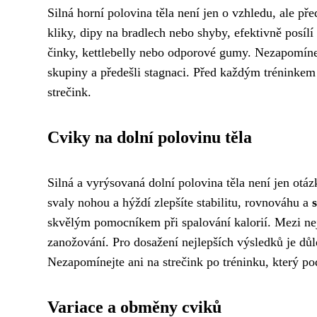
Silná horní polovina těla není jen o vzhledu, ale p
kliky, dipy na bradlech nebo shyby, efektivně posílí 
činky, kettlebelly nebo odporové gumy. Nezapomínejt
skupiny a předešli stagnaci. Před každým tréninkem
strečink.
Cviky na dolní polovinu těla
Silná a vyrýsovaná dolní polovina těla není jen otá
svaly nohou a hýždí zlepšíte stabilitu, rovnováhu a
skvělým pomocníkem při spalování kalorií. Mezi nej
zanožování. Pro dosažení nejlepších výsledků je důl
Nezapomínejte ani na strečink po tréninku, který podp
Variace a obměny cviků