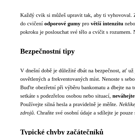
Každý cvik si můžeš upravit tak, aby ti vyhovoval.
do cvičení
odporové gumy
pro
větší intenzitu
nebo
pokroku je poslouchat své tělo a cvičit s rozumem. N
Bezpečnostní tipy
V dnešní době je důležité dbát na bezpečnost, ať už 
osvětlených a frekventovaných míst. Nenoste s sebo
Buďte obezřetní při výběru bankomatu a dbejte na t
setkáte s podezřelou osobou nebo situací,
neváhejte
Používejte silná hesla a pravidelně je měňte.
Neklike
zdrojů
. Chraňte své osobní údaje a sdílejte je pouz
Typické chyby začátečníků