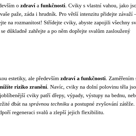
ředevším o
zdraví
a
funkčnosti
. Cviky s vlastní vahou, jako js
vaše paže, záda i hrudník. Pro větší intenzitu přidejte závaží 
e na rozmanitost! Střídejte cviky, abyste zapojili všechny s
 se důkladně zahřejte a po něm dopřejte svalům zasloužený
zkou estetiky, ale především
zdraví a funkčnosti
. Zaměřením 
snížíte riziko zranění
. Navíc, cviky na dolní polovinu těla js
oblíbenější cviky patří dřepy, výpady, výstupy na bednu, ne
ežité dbát na
správnou techniku
a postupné zvyšování zátěže.
oří regeneraci svalů a zlepší jejich flexibilitu.