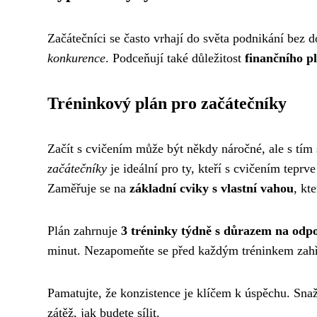
Začátečníci se často vrhají do světa podnikání bez 
konkurence
. Podceňují také důležitost
finančního p
Tréninkový plán pro začátečníky
Začít s cvičením může být někdy náročné, ale s tí
začátečníky
je ideální pro ty, kteří s cvičením teprve
Zaměřuje se na
základní cviky s vlastní vahou
, kte
Plán zahrnuje
3 tréninky týdně s důrazem na odp
minut. Nezapomeňte se před každým tréninkem zahřá
Pamatujte, že konzistence je klíčem k úspěchu. Snaž
zátěž, jak budete sílit.