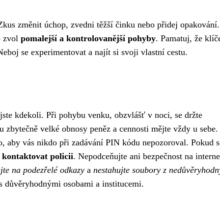
 Zkus změnit úchop, zvedni těžší činku nebo přidej opakování
 zvol
pomalejší a kontrolovanější pohyby
. Pamatuj, že klí
eboj se experimentovat a najít si svoji vlastní cestu.
jste kdekoli. Při pohybu venku, obzvlášť v noci, se držte
u zbytečně velké obnosy peněz a cennosti mějte vždy u sebe.
o, aby vás nikdo při zadávání PIN kódu nepozoroval. Pokud s
 kontaktovat policii
. Nepodceňujte ani bezpečnost na interne
jte na podezřelé odkazy
a
nestahujte soubory z nedůvěryhodn
e s důvěryhodnými osobami a institucemi.