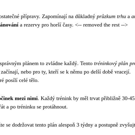
dostatečné přípravy. Zapomínají na důkladný
průzkum trhu
a
a
lánování
a rezervy pro horší časy. <-- removed the rest -->
m správným plánem to zvládne každý. Tento
tréninkový plán pr
 začínají, nebo pro ty, kteří se k němu po delší době vracejí.
ré posílí celé tělo.
očinek mezi nimi
. Každý trénink by měl trvat přibližně 30-45
t a po tréninku se protáhnout.
te se dodržovat tento plán alespoň 3 týdny a postupně zvyšuj