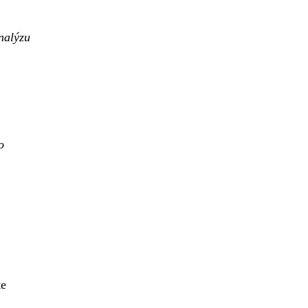
nalýzu
o
te