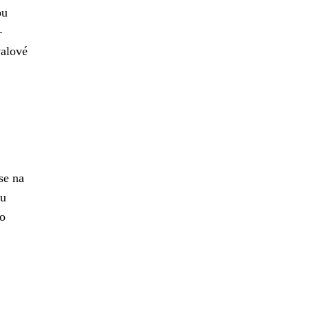
ou
–
valové
se na
ou
bo