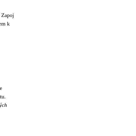
. Zapoj
čem k
e
tu.
ých