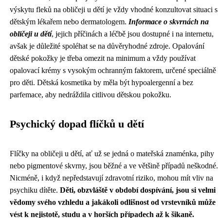
výskytu fleků na obličeji u dětí je vždy vhodné konzultovat situaci s
dětským lékařem nebo dermatologem.
Informace o skvrnách na
obličeji u dětí
, jejich příčinách a léčbě jsou dostupné i na internetu,
avšak je důležité spoléhat se na důvěryhodné zdroje. Opalování
dětské pokožky je třeba omezit na minimum a vždy používat
opalovací krémy s vysokým ochranným faktorem, určené speciálně
pro děti. Dětská kosmetika by měla být hypoalergenní a bez
parfemace, aby nedráždila citlivou dětskou pokožku.
Psychický dopad flíčků u dětí
Flíčky na obličeji u dětí, ať už se jedná o mateřská znaménka, pihy
nebo pigmentové skvrny, jsou běžné a ve většině případů neškodné.
Nicméně, i když nepředstavují zdravotní riziko, mohou mít vliv na
psychiku dítěte.
Děti, obzvláště v období dospívání, jsou si velmi
vědomy svého vzhledu a jakákoli odlišnost od vrstevníků může
vést k nejistotě, studu a v horších případech až k šikaně.