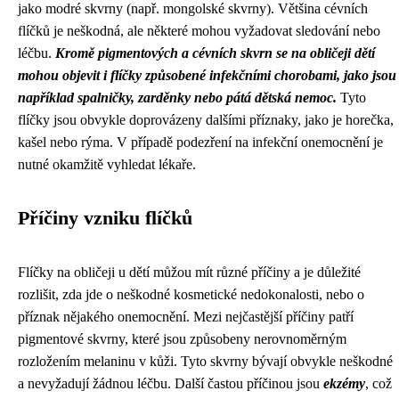
jako modré skvrny (např. mongolské skvrny). Většina cévních
flíčků je neškodná, ale některé mohou vyžadovat sledování nebo
léčbu.
Kromě pigmentových a cévních skvrn se na obličeji dětí
mohou objevit i flíčky způsobené infekčními chorobami, jako jsou
například spalničky, zarděnky nebo pátá dětská nemoc.
Tyto
flíčky jsou obvykle doprovázeny dalšími příznaky, jako je horečka,
kašel nebo rýma. V případě podezření na infekční onemocnění je
nutné okamžitě vyhledat lékaře.
Příčiny vzniku flíčků
Flíčky na obličeji u dětí můžou mít různé příčiny a je důležité
rozlišit, zda jde o neškodné kosmetické nedokonalosti, nebo o
příznak nějakého onemocnění. Mezi nejčastější příčiny patří
pigmentové skvrny, které jsou způsobeny nerovnoměrným
rozložením melaninu v kůži. Tyto skvrny bývají obvykle neškodné
a nevyžadují žádnou léčbu. Další častou příčinou jsou
ekzémy
, což