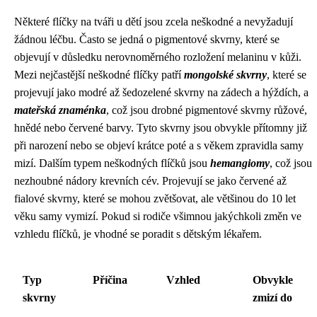
Některé flíčky na tváři u dětí jsou zcela neškodné a nevyžadují
žádnou léčbu. Často se jedná o pigmentové skvrny, které se
objevují v důsledku nerovnoměrného rozložení melaninu v kůži.
Mezi nejčastější neškodné flíčky patří
mongolské skvrny
, které se
projevují jako modré až šedozelené skvrny na zádech a hýždích, a
mateřská znaménka
, což jsou drobné pigmentové skvrny růžové,
hnědé nebo červené barvy. Tyto skvrny jsou obvykle přítomny již
při narození nebo se objeví krátce poté a s věkem zpravidla samy
mizí. Dalším typem neškodných flíčků jsou
hemangiomy
, což jsou
nezhoubné nádory krevních cév. Projevují se jako červené až
fialové skvrny, které se mohou zvětšovat, ale většinou do 10 let
věku samy vymizí. Pokud si rodiče všimnou jakýchkoli změn ve
vzhledu flíčků, je vhodné se poradit s dětským lékařem.
Typ
Příčina
Vzhled
Obvykle
skvrny
zmizí do