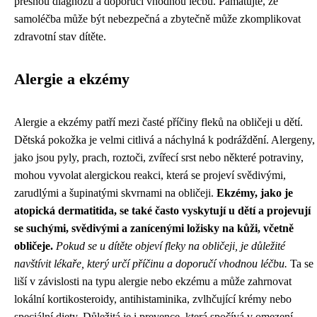
přesnou diagnózu a doporučí vhodnou léčbu. Pamatujte, že
samoléčba může být nebezpečná a zbytečně může zkomplikovat
zdravotní stav dítěte.
Alergie a ekzémy
Alergie a ekzémy patří mezi časté příčiny fleků na obličeji u dětí.
Dětská pokožka je velmi citlivá a náchylná k podráždění. Alergeny,
jako jsou pyly, prach, roztoči, zvířecí srst nebo některé potraviny,
mohou vyvolat alergickou reakci, která se projeví svědivými,
zarudlými a šupinatými skvrnami na obličeji.
Ekzémy, jako je
atopická dermatitida, se také často vyskytují u dětí a projevují
se suchými, svědivými a zanícenými ložisky na kůži, včetně
obličeje.
Pokud se u dítěte objeví fleky na obličeji, je důležité
navštívit lékaře, který určí příčinu a doporučí vhodnou léčbu.
Ta se
liší v závislosti na typu alergie nebo ekzému a může zahrnovat
lokální kortikosteroidy, antihistaminika, zvlhčující krémy nebo
speciální diety. Důležitá je i prevence, která spočívá v omezení