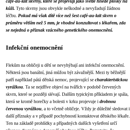
café-au-lait skvrny, které se projevují jako světle hnědé plošky na
kůži.
Tyto skvrny jsou obvykle neškodné a nevyžadují žádnou
léčbu.
Pokud má však dítě více než šest café-au-lait skvrn o
průměru větším než 5 mm, je vhodné konzultovat s lékařem, zda
se nejedná o příznak vzácného genetického onemocnění.
Infekční onemocnění
Flekům na obličeji u dětí se nevyhýbají ani infekční onemocnění.
Některá jsou banální, jiná můžou být závažnější. Mezi ty běžnější
patří například pátá dětská nemoc, projevující se
charakteristickou
vyrážkou
. Ta se nejdříve objeví na tvářích v podobě červených
skvrn, které se později slévají. Dalším typickým příkladem je spála,
která se kromě horečky a bolesti v krku projevuje i
drobnou
červenou vyrážkou
, a to včetně obličeje. Vždy je důležité sledovat i
další příznaky a v případě pochybností kontaktovat dětského lékaře.
Ten na základě prohlídky a případných dalších vyšetření určí