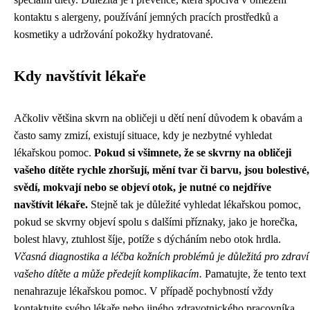
kontaktu s alergeny, používání jemných pracích prostředků a
kosmetiky a udržování pokožky hydratované.
Kdy navštívit lékaře
Ačkoliv většina skvrn na obličeji u dětí není důvodem k obavám a
často samy zmizí, existují situace, kdy je nezbytné vyhledat
lékařskou pomoc.
Pokud si všimnete, že se skvrny na obličeji
vašeho dítěte rychle zhoršují, mění tvar či barvu, jsou bolestivé,
svědí, mokvají nebo se objeví otok, je nutné co nejdříve
navštívit lékaře.
Stejně tak je důležité vyhledat lékařskou pomoc,
pokud se skvrny objeví spolu s dalšími příznaky, jako je horečka,
bolest hlavy, ztuhlost šíje, potíže s dýcháním nebo otok hrdla.
Včasná diagnostika a léčba kožních problémů je důležitá pro zdraví
vašeho dítěte a může předejít komplikacím.
Pamatujte, že tento text
nenahrazuje lékařskou pomoc. V případě pochybností vždy
kontaktujte svého lékaře nebo jiného zdravotnického pracovníka.