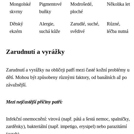
Mongolské
Pigmentové
Modrošedé,
Několika let
skvrny
buňky
ploché
Dětský
Alergie,
Zarudlé, suché,
Různé,
ekzém
suchá kůže
svědivé
léčba nutná
Zarudnutí a vyrážky
Zarudnutí a vyrážky na obličeji patří mezi časté kožní problémy u
dětí. Mohou být způsobeny různými faktory, od banálních až po
závažnější.
Mezi nejčastější příčiny patří:
Infekční onemocnění: virová (např. pátá a šestá nemoc, spalničky,
zarděnky), bakteriální (např. impetigo, erysipel) nebo parazitární
(svrab).