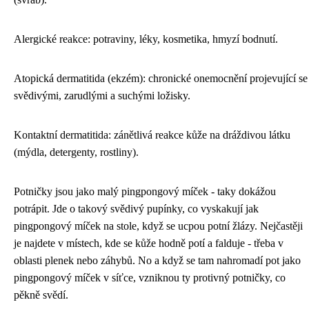
Alergické reakce: potraviny, léky, kosmetika, hmyzí bodnutí.
Atopická dermatitida (ekzém): chronické onemocnění projevující se
svědivými, zarudlými a suchými ložisky.
Kontaktní dermatitida: zánětlivá reakce kůže na dráždivou látku
(mýdla, detergenty, rostliny).
Potničky jsou jako malý
pingpongový míček
- taky dokážou
potrápit. Jde o takový svědivý pupínky, co vyskakují jak
pingpongový míček na stole, když se ucpou potní žlázy. Nejčastěji
je najdete v místech, kde se kůže hodně potí a falduje - třeba v
oblasti plenek nebo záhybů. No a když se tam nahromadí pot jako
pingpongový míček v síťce, vzniknou ty protivný potničky, co
pěkně svědí.