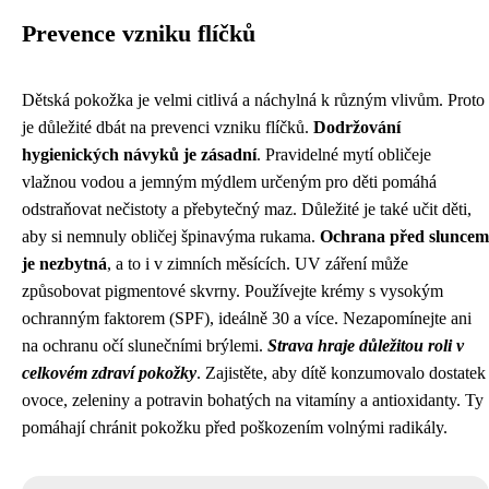
Prevence vzniku flíčků
Dětská pokožka je velmi citlivá a náchylná k různým vlivům. Proto
je důležité dbát na prevenci vzniku flíčků.
Dodržování
hygienických návyků je zásadní
. Pravidelné mytí obličeje
vlažnou vodou a jemným mýdlem určeným pro děti pomáhá
odstraňovat nečistoty a přebytečný maz. Důležité je také učit děti,
aby si nemnuly obličej špinavýma rukama.
Ochrana před sluncem
je nezbytná
, a to i v zimních měsících. UV záření může
způsobovat pigmentové skvrny. Používejte krémy s vysokým
ochranným faktorem (SPF), ideálně 30 a více. Nezapomínejte ani
na ochranu očí slunečními brýlemi.
Strava hraje důležitou roli v
celkovém zdraví pokožky
. Zajistěte, aby dítě konzumovalo dostatek
ovoce, zeleniny a potravin bohatých na vitamíny a antioxidanty. Ty
pomáhají chránit pokožku před poškozením volnými radikály.