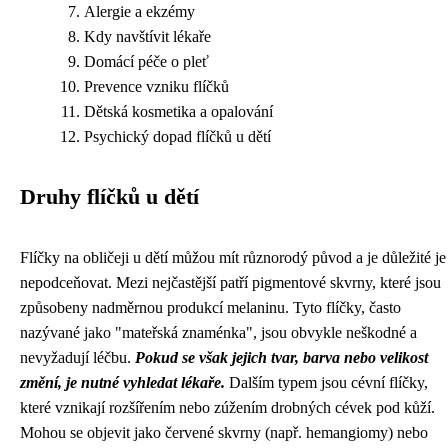
Alergie a ekzémy
Kdy navštívit lékaře
Domácí péče o pleť
Prevence vzniku flíčků
Dětská kosmetika a opalování
Psychický dopad flíčků u dětí
Druhy flíčků u dětí
Flíčky na obličeji u dětí můžou mít různorodý původ a je důležité je
nepodceňovat. Mezi nejčastější patří pigmentové skvrny, které jsou
způsobeny nadměrnou produkcí melaninu. Tyto flíčky, často
nazývané jako "mateřská znaménka", jsou obvykle neškodné a
nevyžadují léčbu.
Pokud se však jejich tvar, barva nebo velikost
změní, je nutné vyhledat lékaře.
Dalším typem jsou cévní flíčky,
které vznikají rozšířením nebo zúžením drobných cévek pod kůží.
Mohou se objevit jako červené skvrny (např. hemangiomy) nebo