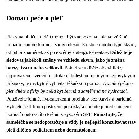
Domácí péče o pleť
Fleky na obličeji u dětí mohou být znepokojivé, ale ve většině
případů jsou neškodné a samy odezní. Existuje mnoho typů skvrn,
od pih a znamének až po ekzémy a alergické reakce.
Důležité je
sledovat jakékoli změny ve vzhledu skvrn, jako je změna
barvy, tvaru nebo velikosti.
Pokud se u dítěte objeví fleky
doprovázené svěděním, otokem, bolestí nebo jinými neobvyklými
příznaky, je nezbytné vyhledat lékařskou pomoc.
Domácí péče o
pleť dítěte s fleky by měla být šetrná a zaměřená na hydrataci.
Používejte jemné, hypoalergenní produkty bez barviv a parfémů.
Vyhněte se drhnutí postižené pokožky a chraňte ji před sluncem
pomocí opalovacího krému s vysokým SPF.
Pamatujte, že
samoléčba se nedoporučuje a vždy je nejlepší konzultovat stav
pleti dítěte s pediatrem nebo dermatologem.