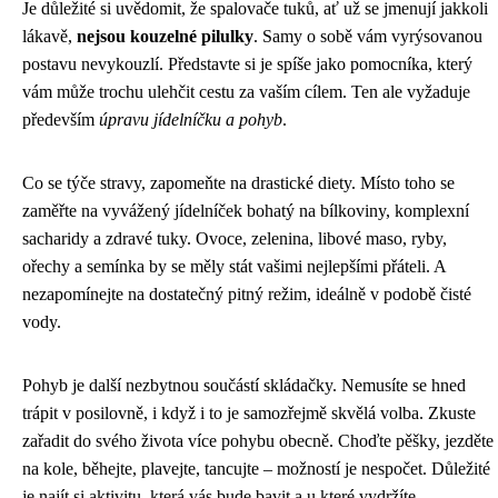
Je důležité si uvědomit, že spalovače tuků, ať už se jmenují jakkoli
lákavě,
nejsou kouzelné pilulky
. Samy o sobě vám vyrýsovanou
postavu nevykouzlí. Představte si je spíše jako pomocníka, který
vám může trochu ulehčit cestu za vaším cílem. Ten ale vyžaduje
především
úpravu jídelníčku a pohyb
.
Co se týče stravy, zapomeňte na drastické diety. Místo toho se
zaměřte na vyvážený jídelníček bohatý na bílkoviny, komplexní
sacharidy a zdravé tuky. Ovoce, zelenina, libové maso, ryby,
ořechy a semínka by se měly stát vašimi nejlepšími přáteli. A
nezapomínejte na dostatečný pitný režim, ideálně v podobě čisté
vody.
Pohyb je další nezbytnou součástí skládačky. Nemusíte se hned
trápit v posilovně, i když i to je samozřejmě skvělá volba. Zkuste
zařadit do svého života více pohybu obecně. Choďte pěšky, jezděte
na kole, běhejte, plavejte, tancujte – možností je nespočet. Důležité
je najít si aktivitu, která vás bude bavit a u které vydržíte.