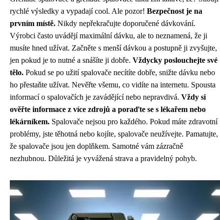
rychlé výsledky a vypadají cool. Ale pozor!
Bezpečnost je na
prvním místě.
Nikdy nepřekračujte doporučené dávkování.
Výrobci často uvádějí maximální dávku, ale to neznamená, že ji
musíte hned užívat. Začněte s menší dávkou a postupně ji zvyšujte,
jen pokud je to nutné a snášíte ji dobře.
Vždycky poslouchejte své
tělo.
Pokud se po užití spalovače necítíte dobře, snižte dávku nebo
ho přestaňte užívat. Nevěřte všemu, co vidíte na internetu. Spousta
informací o spalovačích je zavádějící nebo nepravdivá.
Vždy si
ověřte informace z více zdrojů a poraďte se s lékařem nebo
lékárníkem.
Spalovače nejsou pro každého. Pokud máte zdravotní
problémy, jste těhotná nebo kojíte, spalovače neužívejte. Pamatujte,
že spalovače jsou jen doplňkem. Samotné vám zázračně
nezhubnou. Důležitá je vyvážená strava a pravidelný pohyb.