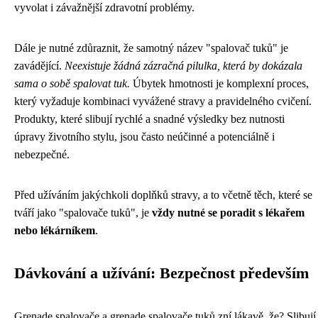
vyvolat i závažnější zdravotní problémy.
Dále je nutné zdůraznit, že samotný název "spalovač tuků" je
zavádějící.
Neexistuje žádná zázračná pilulka, která by dokázala
sama o sobě spalovat tuk.
Úbytek hmotnosti je komplexní proces,
který vyžaduje kombinaci vyvážené stravy a pravidelného cvičení.
Produkty, které slibují rychlé a snadné výsledky bez nutnosti
úpravy životního stylu, jsou často neúčinné a potenciálně i
nebezpečné.
Před užíváním jakýchkoli doplňků stravy, a to včetně těch, které se
tváří jako "spalovače tuků", je
vždy nutné se poradit s lékařem
nebo lékárníkem
.
Dávkování a užívání: Bezpečnost především
Grenade spalovače a grenade spalovače tuků zní lákavě, že? Slibují