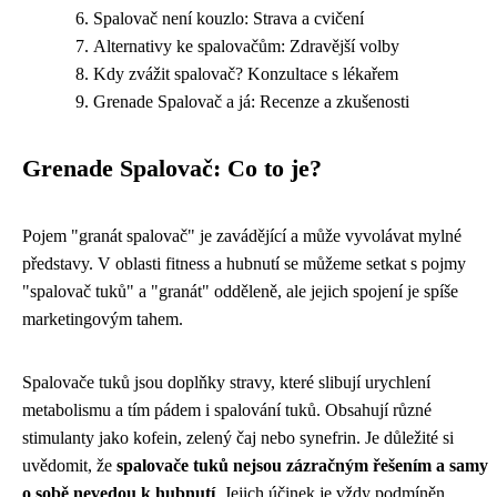
Spalovač není kouzlo: Strava a cvičení
Alternativy ke spalovačům: Zdravější volby
Kdy zvážit spalovač? Konzultace s lékařem
Grenade Spalovač a já: Recenze a zkušenosti
Grenade Spalovač: Co to je?
Pojem "granát spalovač" je zavádějící a může vyvolávat mylné
představy. V oblasti fitness a hubnutí se můžeme setkat s pojmy
"spalovač tuků" a "granát" odděleně, ale jejich spojení je spíše
marketingovým tahem.
Spalovače tuků jsou doplňky stravy, které slibují urychlení
metabolismu a tím pádem i spalování tuků. Obsahují různé
stimulanty jako kofein, zelený čaj nebo synefrin. Je důležité si
uvědomit, že
spalovače tuků nejsou zázračným řešením a samy
o sobě nevedou k hubnutí
. Jejich účinek je vždy podmíněn