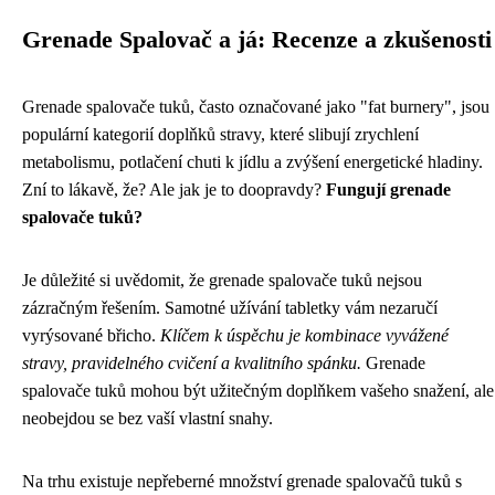
Grenade Spalovač a já: Recenze a zkušenosti
Grenade spalovače tuků, často označované jako "fat burnery", jsou
populární kategorií doplňků stravy, které slibují zrychlení
metabolismu, potlačení chuti k jídlu a zvýšení energetické hladiny.
Zní to lákavě, že? Ale jak je to doopravdy?
Fungují grenade
spalovače tuků?
Je důležité si uvědomit, že grenade spalovače tuků nejsou
zázračným řešením. Samotné užívání tabletky vám nezaručí
vyrýsované břicho.
Klíčem k úspěchu je kombinace vyvážené
stravy, pravidelného cvičení a kvalitního spánku.
Grenade
spalovače tuků mohou být užitečným doplňkem vašeho snažení, ale
neobejdou se bez vaší vlastní snahy.
Na trhu existuje nepřeberné množství grenade spalovačů tuků s