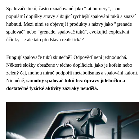
Spalovače tuků, často označované jako "fat burnery", jsou
populární doplňky stravy slibující rychlejší spalování tuků a snazší
hubnutí. Mezi nimi se objevují i produkty s názvy jako "grenade
spalovač" nebo "grenade, spalovač tuků", evokující explozivní
účinky. Je ale tato představa realistická?
Fungují spalovače tuků skutečně? Odpověď není jednoduchá.
Některé složky obsažené v těchto doplňcích, jako je kofein nebo
zelený čaj, mohou mírně podpořit metabolismus a spalování kalorií.
Nicméně,
samotný spalovač tuků bez úpravy jídelníčku a
dostatečné fyzické aktivity zázraky neudělá.