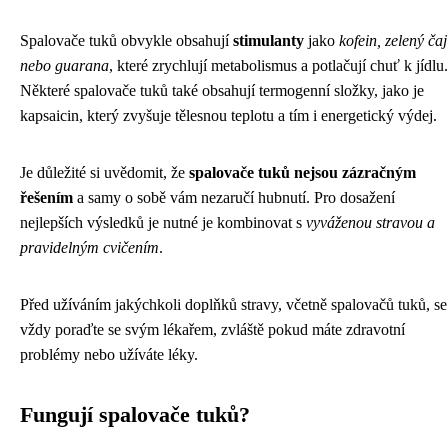
Spalovače tuků obvykle obsahují
stimulanty
jako
kofein, zelený čaj
nebo guarana
, které zrychlují metabolismus a potlačují chuť k jídlu.
Některé spalovače tuků také obsahují termogenní složky, jako je
kapsaicin, který zvyšuje tělesnou teplotu a tím i energetický výdej.
Je důležité si uvědomit, že
spalovače tuků nejsou zázračným
řešením
a samy o sobě vám nezaručí hubnutí. Pro dosažení
nejlepších výsledků je nutné je kombinovat s
vyváženou stravou a
pravidelným cvičením
.
Před užíváním jakýchkoli doplňků stravy, včetně spalovačů tuků, se
vždy poraďte se svým lékařem, zvláště pokud máte zdravotní
problémy nebo užíváte léky.
Fungují spalovače tuků?