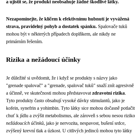
a ujistit se, že produkt neobsahuje žádné škodlivé látky.
Nezapomínejte, že klíčem k efektivnímu hubnutí je vyvážená
strava, pravidelný pohyb a dostatek spánku.
Spalovače tuků
mohou být v některých případech doplňkem, ale nikdy ne
primárním řešením.
Rizika a nežádoucí účinky
Je důležité si uvědomit, že i když se produkty s názvy jako
"grenade spalovač" a "grenade, spalovač tuků" snaží znít agresivně
a účinně, ve skutečnosti mohou představovat
zdravotní rizika
.
Tyto produkty často obsahují vysoké dávky stimulantů, jako je
kofein, synefrin a yohimbin. Tyto látky sice mohou dočasně potlačit
chuť k jídlu a zvýšit metabolismus, ale zároveň s sebou nesou riziko
nežádoucích účinků
, jako je nervozita, nespavost, bušení srdce,
zvýšený krevní tlak a úzkost. U citlivých jedinců mohou tyto látky