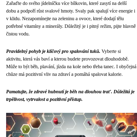
Zařaďte do svého jídelníčku více bílkovin, které zasytí na delší
dobu a podpoří růst svalové hmoty. Svaly pak spalují více energie i
v klidu. Nezapomínejte na zeleninu a ovoce, které dodají tělu
potřebné vitamíny a minerály. Důležitý je i pitný režim, pijte hlavně
čistou vodu.
Pravidelný pohyb je klíčový pro spalování tuků.
Vyberte si
aktivitu, která vás baví a kterou budete provozovat dlouhodobě.
Může to být běh, plavání, jízda na kole nebo třeba tanec. I obyčejná
chůze má pozitivní vliv na zdraví a pomáhá spalovat kalorie.
Pamatujte, že zdravé hubnutí je běh na dlouhou trať. Důležitá je
trpělivost, vytrvalost a pozitivní přístup.