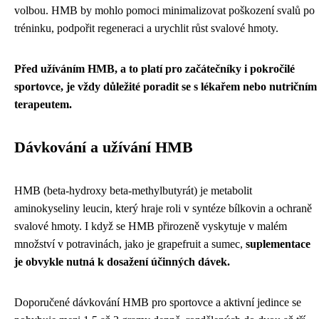
volbou. HMB by mohlo pomoci minimalizovat poškození svalů po
tréninku, podpořit regeneraci a urychlit růst svalové hmoty.
Před užíváním HMB, a to platí pro začátečníky i pokročilé
sportovce, je vždy důležité poradit se s lékařem nebo nutričním
terapeutem.
Dávkování a užívání HMB
HMB (beta-hydroxy beta-methylbutyrát) je metabolit
aminokyseliny leucin, který hraje roli v syntéze bílkovin a ochraně
svalové hmoty. I když se HMB přirozeně vyskytuje v malém
množství v potravinách, jako je grapefruit a sumec,
suplementace
je obvykle nutná k dosažení účinných dávek.
Doporučené dávkování HMB pro sportovce a aktivní jedince se