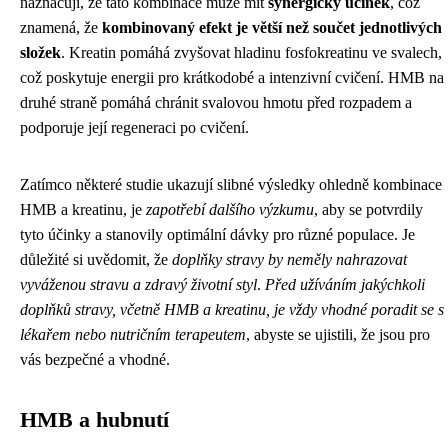
naznačují, že tato kombinace může mít
synergický účinek
, což
znamená, že
kombinovaný efekt je větší než součet jednotlivých
složek
. Kreatin pomáhá zvyšovat hladinu fosfokreatinu ve svalech,
což poskytuje energii pro krátkodobé a intenzivní cvičení. HMB na
druhé straně pomáhá chránit svalovou hmotu před rozpadem a
podporuje její regeneraci po cvičení.
Zatímco některé studie ukazují slibné výsledky ohledně kombinace
HMB a kreatinu, je
zapotřebí dalšího výzkumu
, aby se potvrdily
tyto účinky a stanovily optimální dávky pro různé populace. Je
důležité si uvědomit, že
doplňky stravy by neměly nahrazovat
vyváženou stravu a zdravý životní styl
.
Před užíváním jakýchkoli
doplňků stravy, včetně HMB a kreatinu, je vždy vhodné poradit se s
lékařem nebo nutričním terapeutem
, abyste se ujistili, že jsou pro
vás bezpečné a vhodné.
HMB a hubnutí