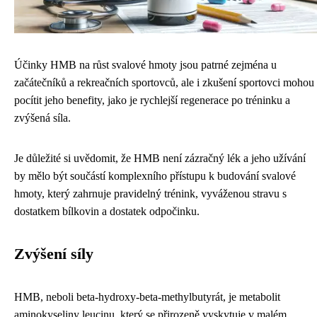
Účinky HMB na růst svalové hmoty jsou patrné zejména u
začátečníků a rekreačních sportovců, ale i zkušení sportovci mohou
pocítit jeho benefity, jako je rychlejší regenerace po tréninku a
zvýšená síla.
Je důležité si uvědomit, že HMB není zázračný lék a jeho užívání
by mělo být součástí komplexního přístupu k budování svalové
hmoty, který zahrnuje pravidelný trénink, vyváženou stravu s
dostatkem bílkovin a dostatek odpočinku.
Zvýšení síly
HMB, neboli beta-hydroxy-beta-methylbutyrát, je metabolit
aminokyseliny leucinu, který se přirozeně vyskytuje v malém