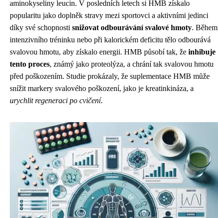
aminokyseliny leucin. V posledních letech si HMB získalo
popularitu jako doplněk stravy mezi sportovci a aktivními jedinci
díky své schopnosti
snižovat odbourávání svalové hmoty
. Během
intenzivního tréninku nebo při kalorickém deficitu tělo odbourává
svalovou hmotu, aby získalo energii. HMB působí tak, že
inhibuje
tento proces
, známý jako proteolýza, a chrání tak svalovou hmotu
před poškozením. Studie prokázaly, že suplementace HMB může
snížit markery svalového poškození, jako je kreatinkináza, a
urychlit regeneraci po cvičení
.