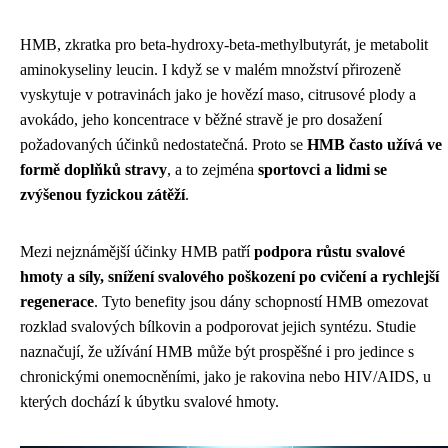
HMB, zkratka pro beta-hydroxy-beta-methylbutyrát, je metabolit
aminokyseliny leucin. I když se v malém množství přirozeně
vyskytuje v potravinách jako je hovězí maso, citrusové plody a
avokádo, jeho koncentrace v běžné stravě je pro dosažení
požadovaných účinků nedostatečná. Proto se
HMB často užívá ve
formě doplňků stravy
, a to zejména
sportovci a lidmi se
zvýšenou fyzickou zátěží
.
Mezi nejznámější účinky HMB patří
podpora růstu svalové
hmoty a síly, snížení svalového poškození po cvičení a rychlejší
regenerace
. Tyto benefity jsou dány schopností HMB omezovat
rozklad svalových bílkovin a podporovat jejich syntézu. Studie
naznačují, že užívání HMB může být prospěšné i pro jedince s
chronickými onemocněními, jako je rakovina nebo HIV/AIDS, u
kterých dochází k úbytku svalové hmoty.