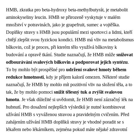
HMB, zkratka pro beta-hydroxy beta-methylbutyrát, je metabolit
aminokyseliny leucin. HMB se přirozeně vyskytuje v malém
množství v potravinách, jako je grapefruit, sumec a vojtěška.
Doplňky stravy s HMB jsou populární mezi sportovci a lidmi, kteří
chtějí zlepšit svou fyzickou kondici. HMB má vliv na metabolismus
bílkovin, což je proces, při kterém tělo využívá bílkoviny k
budování a opravě tkání. Studie naznačují, že HMB může
snižovat
odbourávání svalových bílkovin a podporovat jejich syntézu
.
To by mohlo být prospěšné pro
udržení svalové hmoty během
redukce hmotnosti
, kdy je příjem kalorií omezen. Některé studie
naznačují, že HMB by mohlo mít pozitivní vliv na složení těla, a to
tak, že by mohlo pomoci
snížit tělesný tuk a zvýšit svalovou
hmotu
. Je však důležité si uvědomit, že HMB není zázračný lék na
hubnutí. Pro dosažení nejlepších výsledků je nutné kombinovat
užívání HMB s vyváženou stravou a pravidelným cvičením. Před
zahájením užívání HMB doplňků stravy je vhodné poradit se s
lékařem nebo lékárníkem, zejména pokud máte nějaké zdravotní