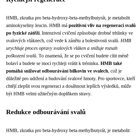
HMB, zkratka pro beta-hydroxy-beta-methylbutyrát, je metabolit
aminokyseliny leucin. HMB má
pozitivní vliv na regeneraci svalů
po fyzické zátěži
. Intenzivní cvičení způsobuje drobné trhlinky ve
svalových vláknech, což vede k zánětu a bolestivosti svalů.
HMB
urychluje proces opravy svalových vláken a snižuje rozsah
poškození svalů
. To znamená, že se po cvičení budete cítit méně
bolaví a budete se moci rychleji vrátit k tréninku.
HMB také
pomáhá snižovat odbourávání bílkovin ve svalech
, což je
důležité pro udržení a budování svalové hmoty. Pro sportovce, kteří
chtějí zlepšit svou regeneraci a dosáhnout lepších výsledků, může
být HMB velmi užitečným doplňkem stravy.
Redukce odbourávání svalů
HMB, zkratka pro beta-hydroxy beta-methylbutyrát, je metabolit