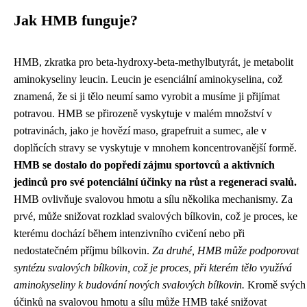
Jak HMB funguje?
HMB, zkratka pro beta-hydroxy-beta-methylbutyrát, je metabolit
aminokyseliny leucin. Leucin je esenciální aminokyselina, což
znamená, že si ji tělo neumí samo vyrobit a musíme ji přijímat
potravou. HMB se přirozeně vyskytuje v malém množství v
potravinách, jako je hovězí maso, grapefruit a sumec, ale v
doplňcích stravy se vyskytuje v mnohem koncentrovanější formě.
HMB se dostalo do popředí zájmu sportovců a aktivních
jedinců pro své potenciální účinky na růst a regeneraci svalů.
HMB ovlivňuje svalovou hmotu a sílu několika mechanismy. Za
prvé, může snižovat rozklad svalových bílkovin, což je proces, ke
kterému dochází během intenzivního cvičení nebo při
nedostatečném příjmu bílkovin.
Za druhé, HMB může podporovat
syntézu svalových bílkovin, což je proces, při kterém tělo využívá
aminokyseliny k budování nových svalových bílkovin.
Kromě svých
účinků na svalovou hmotu a sílu může HMB také snižovat