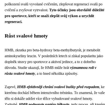
poškození svalů vyvolané cvičením, zlepšovat regeneraci svalů po
cvičení a zvyšovat vytrvalost.
Tyto účinky jsou obzvláště důležité
pro sportovce, kteří se snaží zlepšit svůj výkon a urychlit
regeneraci.
Růst svalové hmoty
HMB, zkratka pro beta-hydroxy beta-methylbutyrát, je metabolit
aminokyseliny leucin. V posledních letech si získal popularitu jako
doplněk stravy pro sportovce a aktivní jedince, a to z dobrého
důvodu. Studie ukazují, že HMB může hrát
významnou roli v
růstu svalové hmoty
, a to hned několika způsoby.
Zaprvé,
HMB efektivněji chrání svalové buňky před rozpadem
, ke
kterému dochází během intenzivního tréninku. To znamená, že vaše
tělo si dokáže udržet více těžce vybudované svalové hmoty.
Zadruhé,
HMB podporuje syntézu bílkovin
, tedy proces, při kterém