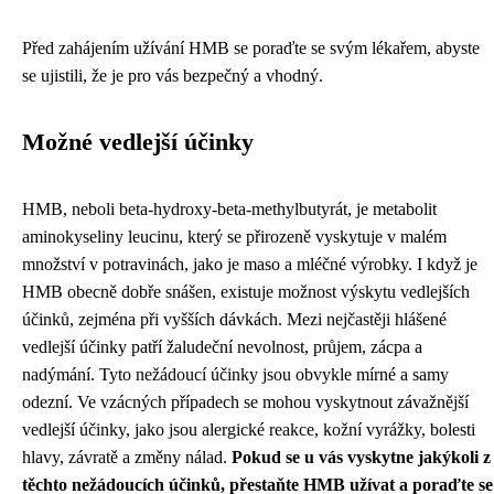
Před zahájením užívání HMB se poraďte se svým lékařem, abyste
se ujistili, že je pro vás bezpečný a vhodný.
Možné vedlejší účinky
HMB, neboli beta-hydroxy-beta-methylbutyrát, je metabolit
aminokyseliny leucinu, který se přirozeně vyskytuje v malém
množství v potravinách, jako je maso a mléčné výrobky. I když je
HMB obecně dobře snášen, existuje možnost výskytu vedlejších
účinků, zejména při vyšších dávkách. Mezi nejčastěji hlášené
vedlejší účinky patří žaludeční nevolnost, průjem, zácpa a
nadýmání. Tyto nežádoucí účinky jsou obvykle mírné a samy
odezní. Ve vzácných případech se mohou vyskytnout závažnější
vedlejší účinky, jako jsou alergické reakce, kožní vyrážky, bolesti
hlavy, závratě a změny nálad.
Pokud se u vás vyskytne jakýkoli z
těchto nežádoucích účinků, přestaňte HMB užívat a poraďte se