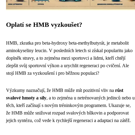
Oplatí se HMB vyzkoušet?
HMB, zkratka pro beta-hydroxy beta-methylbutyrát, je metabolit
aminokyseliny leucin. V posledních letech si získal popularitu jako
doplněk stravy, a to zejména mezi sportovci a lidmi, kteří chtějí
zlepšit svůj sportovní výkon a urychlit regeneraci po cvičení. Ale
stojí HMB za vyzkoušení i pro běžnou populaci?
Výzkumy naznačují, že HMB může mít pozitivní vliv na
růst
svalové hmoty a síly
, a to zejména u netrénovaných jedinců nebo u
těch, kteří začínají s novým tréninkovým programem. Ukazuje se,
že HMB může snižovat rozpad svalových bílkovin a podporovat
jejich syntézu, což vede k rychlejší regeneraci a adaptaci na zátěž.