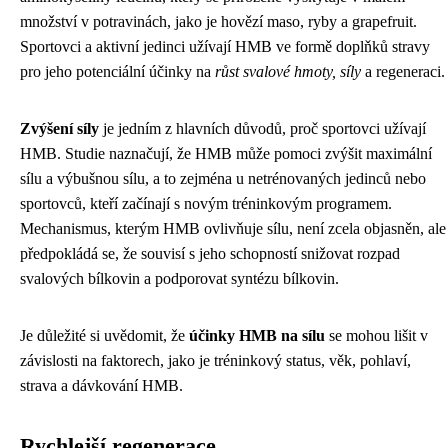
množství v potravinách, jako je hovězí maso, ryby a grapefruit.
Sportovci a aktivní jedinci užívají HMB ve formě doplňků stravy
pro jeho potenciální účinky na
růst svalové hmoty, síly
a regeneraci.
Zvýšení síly
je jedním z hlavních důvodů, proč sportovci užívají
HMB. Studie naznačují, že HMB může pomoci zvýšit maximální
sílu a výbušnou sílu, a to zejména u netrénovaných jedinců nebo
sportovců, kteří začínají s novým tréninkovým programem.
Mechanismus, kterým HMB ovlivňuje sílu, není zcela objasněn, ale
předpokládá se, že souvisí s jeho schopností snižovat rozpad
svalových bílkovin a podporovat syntézu bílkovin.
Je důležité si uvědomit, že
účinky HMB na sílu
se mohou lišit v
závislosti na faktorech, jako je tréninkový status, věk, pohlaví,
strava a dávkování HMB.
Rychlejší regenerace