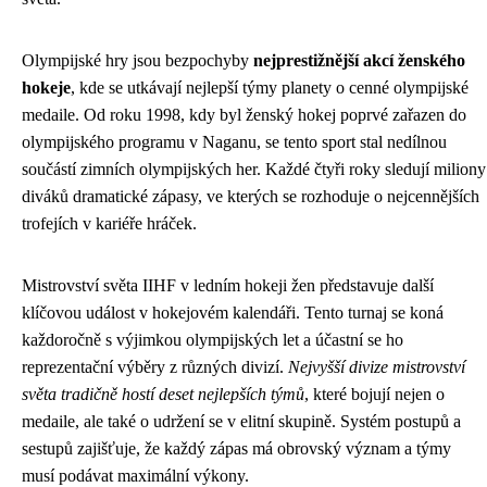
Olympijské hry jsou bezpochyby
nejprestižnější akcí ženského
hokeje
, kde se utkávají nejlepší týmy planety o cenné olympijské
medaile. Od roku 1998, kdy byl ženský hokej poprvé zařazen do
olympijského programu v Naganu, se tento sport stal nedílnou
součástí zimních olympijských her. Každé čtyři roky sledují miliony
diváků dramatické zápasy, ve kterých se rozhoduje o nejcennějších
trofejích v kariéře hráček.
Mistrovství světa IIHF v ledním hokeji žen představuje další
klíčovou událost v hokejovém kalendáři. Tento turnaj se koná
každoročně s výjimkou olympijských let a účastní se ho
reprezentační výběry z různých divizí.
Nejvyšší divize mistrovství
světa tradičně hostí deset nejlepších týmů
, které bojují nejen o
medaile, ale také o udržení se v elitní skupině. Systém postupů a
sestupů zajišťuje, že každý zápas má obrovský význam a týmy
musí podávat maximální výkony.