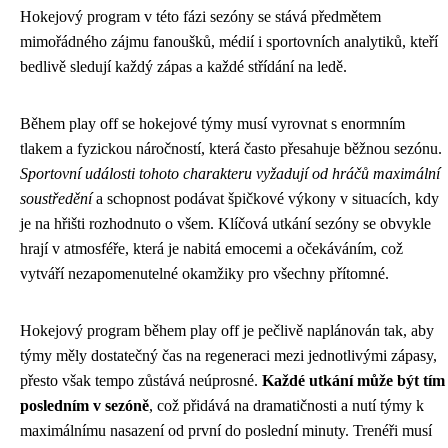
Hokejový program v této fázi sezóny se stává předmětem
mimořádného zájmu fanoušků, médií i sportovních analytiků, kteří
bedlivě sledují každý zápas a každé střídání na ledě.
Během play off se hokejové týmy musí vyrovnat s enormním
tlakem a fyzickou náročností, která často přesahuje běžnou sezónu.
Sportovní události tohoto charakteru vyžadují od hráčů maximální
soustředění
a schopnost podávat špičkové výkony v situacích, kdy
je na hřišti rozhodnuto o všem. Klíčová utkání sezóny se obvykle
hrají v atmosféře, která je nabitá emocemi a očekáváním, což
vytváří nezapomenutelné okamžiky pro všechny přítomné.
Hokejový program během play off je pečlivě naplánován tak, aby
týmy měly dostatečný čas na regeneraci mezi jednotlivými zápasy,
přesto však tempo zůstává neúprosné.
Každé utkání může být tím
posledním v sezóně
, což přidává na dramatičnosti a nutí týmy k
maximálnímu nasazení od první do poslední minuty. Trenéři musí