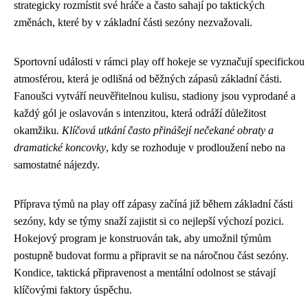
strategicky rozmístit své hráče a často sahají po taktických
změnách, které by v základní části sezóny nezvažovali.
Sportovní události v rámci play off hokeje se vyznačují specifickou
atmosférou, která je odlišná od běžných zápasů základní části.
Fanoušci vytváří neuvěřitelnou kulisu, stadiony jsou vyprodané a
každý gól je oslavován s intenzitou, která odráží důležitost
okamžiku.
Klíčová utkání často přinášejí nečekané obraty a
dramatické koncovky
, kdy se rozhoduje v prodloužení nebo na
samostatné nájezdy.
Příprava týmů na play off zápasy začíná již během základní části
sezóny, kdy se týmy snaží zajistit si co nejlepší výchozí pozici.
Hokejový program je konstruován tak, aby umožnil týmům
postupně budovat formu a připravit se na náročnou část sezóny.
Kondice, taktická připravenost a mentální odolnost se stávají
klíčovými faktory úspěchu.