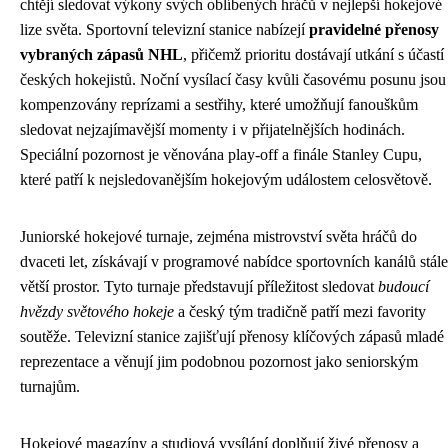
chtějí sledovat výkony svých oblíbených hráčů v nejlepší hokejové
lize světa. Sportovní televizní stanice nabízejí
pravidelné přenosy
vybraných zápasů NHL
, přičemž prioritu dostávají utkání s účastí
českých hokejistů. Noční vysílací časy kvůli časovému posunu jsou
kompenzovány reprízami a sestřihy, které umožňují fanouškům
sledovat nejzajímavější momenty i v přijatelnějších hodinách.
Speciální pozornost je věnována play-off a finále Stanley Cupu,
které patří k nejsledovanějším hokejovým událostem celosvětově.
Juniorské hokejové turnaje, zejména mistrovství světa hráčů do
dvaceti let, získávají v programové nabídce sportovních kanálů stále
větší prostor. Tyto turnaje představují příležitost sledovat
budoucí
hvězdy světového hokeje
a český tým tradičně patří mezi favority
soutěže. Televizní stanice zajišťují přenosy klíčových zápasů mladé
reprezentace a věnují jim podobnou pozornost jako seniorským
turnajům.
Hokejové magazíny a studiová vysílání doplňují živé přenosy a