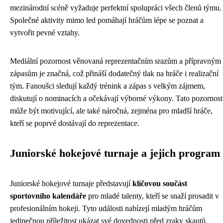
mezinárodní scéně vyžaduje perfektní spolupráci všech členů týmu.
Společné aktivity mimo led pomáhají hráčům lépe se poznat a
vytvořit pevné vztahy.
Mediální pozornost věnovaná reprezentačním srazům a přípravným
zápasům je značná, což přináší dodatečný tlak na hráče i realizační
tým. Fanoušci sledují každý trénink a zápas s velkým zájmem,
diskutují o nominacích a očekávají výborné výkony. Tato pozornost
může být motivující, ale také náročná, zejména pro mladší hráče,
kteří se poprvé dostávají do reprezentace.
Juniorské hokejové turnaje a jejich program
Juniorské hokejové turnaje představují
klíčovou součást
sportovního kalendáře
pro mladé talenty, kteří se snaží prosadit v
profesionálním hokeji. Tyto události nabízejí mladým hráčům
jedinečnou příležitost ukázat své dovednosti před zraky skautů,