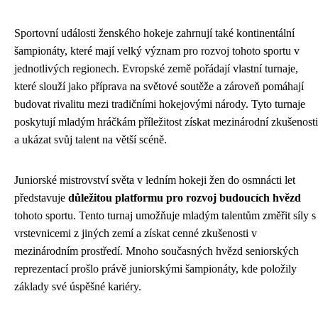
Sportovní události ženského hokeje zahrnují také kontinentální
šampionáty, které mají velký význam pro rozvoj tohoto sportu v
jednotlivých regionech. Evropské země pořádají vlastní turnaje,
které slouží jako příprava na světové soutěže a zároveň pomáhají
budovat rivalitu mezi tradičními hokejovými národy. Tyto turnaje
poskytují mladým hráčkám příležitost získat mezinárodní zkušenosti
a ukázat svůj talent na větší scéně.
Juniorské mistrovství světa v ledním hokeji žen do osmnácti let
představuje
důležitou platformu pro rozvoj budoucích hvězd
tohoto sportu. Tento turnaj umožňuje mladým talentům změřit síly s
vrstevnicemi z jiných zemí a získat cenné zkušenosti v
mezinárodním prostředí. Mnoho současných hvězd seniorských
reprezentací prošlo právě juniorskými šampionáty, kde položily
základy své úspěšné kariéry.