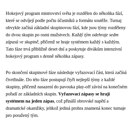
Hokejový program mistrovství světa je rozdělen do několika fází,
které se odvíjejí podle počtu účastníků a formátu soutěže. Turnaj
obvykle začíná základní skupinovou fází, kde jsou týmy rozděleny
do dvou skupin po osmi mužstvech.
Každý tým odehraje sedm
zápasů ve skupině
, přičemž se hraje systémem každý s každým.
Tato fáze trvá přibližně deset dní a poskytuje divákům intenzivní
hokejový program s denně několika zápasy.
Po skončení skupinové fáze následuje vyřazovací část, která začíná
čtvrtfinále. Do této fáze postupují čtyři nejlepší týmy z každé
skupiny, přičemž nasazení do pavouka play-off závisí na konečném
pořadí ze základních skupin.
Vyřazovací zápasy se hrají
systémem na jeden zápas
, což přináší obrovské napětí a
dramatické okamžiky, jelikož jediná prohra znamená konec turnaje
pro poražený tým.