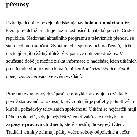
přenosy
Extraliga ledního hokeje představuje
vrcholnou domácí soutěž
,
která pravidelně přitahuje pozornost tisíců fanaticků po celé České
republice. Sledování aktuálního programu a televizních přenosů se
stalo nedílnou součástí života mnoha sportovních nadšenců, kteří
nechtějí přijít o žádný důležitý zápas své oblíbené družiny. V
současné době je možné získat informace o nadcházejících utkáních
prostřednictvím různých kanálů, přičemž
televizní stanice věnují
hokeji značný prostor
ve svém vysílání.
Program extraligových zápasů se obvykle sestavuje na základě
pevně stanoveného rozpisu, který zohledňuje potřeby jednotlivých
klubů i požadavky televizních společností. Utkání se nejčastěji hrají
během víkendů, kdy je největší zájem diváků, ale nechybí ani
zápasy v pracovních dnech
, které zpestřují hokejový týden.
Tradiční termíny zahrnují pátky večer, soboty odpoledne a večer,