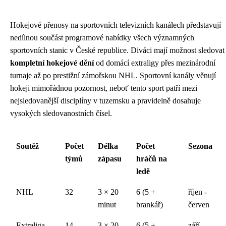
Hokejové přenosy na sportovních televizních kanálech představují
nedílnou součást programové nabídky všech významných
sportovních stanic v České republice. Diváci mají možnost sledovat
kompletní hokejové dění
od domácí extraligy přes mezinárodní
turnaje až po prestižní zámořskou NHL. Sportovní kanály věnují
hokeji mimořádnou pozornost, neboť tento sport patří mezi
nejsledovanější disciplíny v tuzemsku a pravidelně dosahuje
vysokých sledovanostních čísel.
Soutěž
Počet
Délka
Počet
Sezona
týmů
zápasu
hráčů na
ledě
NHL
32
3 × 20
6 (5 +
říjen -
minut
brankář)
červen
Extraliga
14
3 × 20
6 (5 +
září -