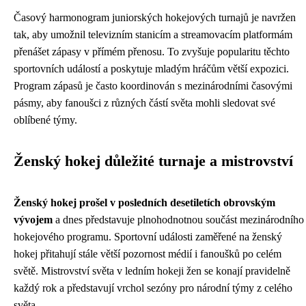
Časový harmonogram juniorských hokejových turnajů je navržen
tak, aby umožnil televizním stanicím a streamovacím platformám
přenášet zápasy v přímém přenosu. To zvyšuje popularitu těchto
sportovních událostí a poskytuje mladým hráčům větší expozici.
Program zápasů je často koordinován s mezinárodními časovými
pásmy, aby fanoušci z různých částí světa mohli sledovat své
oblíbené týmy.
Ženský hokej důležité turnaje a mistrovství
Ženský hokej prošel v posledních desetiletích obrovským
vývojem
a dnes představuje plnohodnotnou součást mezinárodního
hokejového programu. Sportovní události zaměřené na ženský
hokej přitahují stále větší pozornost médií i fanoušků po celém
světě. Mistrovství světa v ledním hokeji žen se konají pravidelně
každý rok a představují vrchol sezóny pro národní týmy z celého
světa.