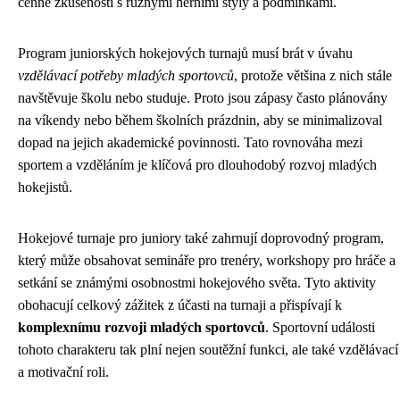
cenné zkušenosti s různými herními styly a podmínkami.
Program juniorských hokejových turnajů musí brát v úvahu
vzdělávací potřeby mladých sportovců
, protože většina z nich stále
navštěvuje školu nebo studuje. Proto jsou zápasy často plánovány
na víkendy nebo během školních prázdnin, aby se minimalizoval
dopad na jejich akademické povinnosti. Tato rovnováha mezi
sportem a vzděláním je klíčová pro dlouhodobý rozvoj mladých
hokejistů.
Hokejové turnaje pro juniory také zahrnují doprovodný program,
který může obsahovat semináře pro trenéry, workshopy pro hráče a
setkání se známými osobnostmi hokejového světa. Tyto aktivity
obohacují celkový zážitek z účasti na turnaji a přispívají k
komplexnímu rozvoji mladých sportovců
. Sportovní události
tohoto charakteru tak plní nejen soutěžní funkci, ale také vzdělávací
a motivační roli.