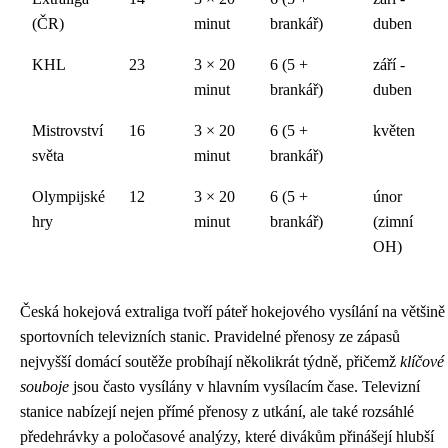
(ČR)
minut
brankář)
duben
KHL
23
3 × 20
6 (5 +
září -
minut
brankář)
duben
Mistrovství
16
3 × 20
6 (5 +
květen
světa
minut
brankář)
Olympijské
12
3 × 20
6 (5 +
únor
hry
minut
brankář)
(zimní
OH)
Česká hokejová extraliga tvoří páteř hokejového vysílání na většině
sportovních televizních stanic. Pravidelné přenosy ze zápasů
nejvyšší domácí soutěže probíhají několikrát týdně, přičemž
klíčové
souboje
jsou často vysílány v hlavním vysílacím čase. Televizní
stanice nabízejí nejen přímé přenosy z utkání, ale také rozsáhlé
předehrávky a poločasové analýzy, které divákům přinášejí hlubší