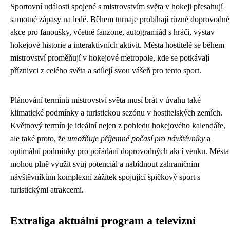
Sportovní události spojené s mistrovstvím světa v hokeji přesahují
samotné zápasy na ledě. Během turnaje probíhají různé doprovodné
akce pro fanoušky, včetně fanzone, autogramiád s hráči, výstav
hokejové historie a interaktivních aktivit. Města hostitelé se během
mistrovství proměňují v hokejové metropole, kde se potkávají
příznivci z celého světa a sdílejí svou vášeň pro tento sport.
Plánování termínů mistrovství světa musí brát v úvahu také
klimatické podmínky a turistickou sezónu v hostitelských zemích.
Květnový termín je ideální nejen z pohledu hokejového kalendáře,
ale také proto, že
umožňuje příjemné počasí pro návštěvníky
a
optimální podmínky pro pořádání doprovodných akcí venku. Města
mohou plně využít svůj potenciál a nabídnout zahraničním
návštěvníkům komplexní zážitek spojující špičkový sport s
turistickými atrakcemi.
Extraliga aktuální program a televizní