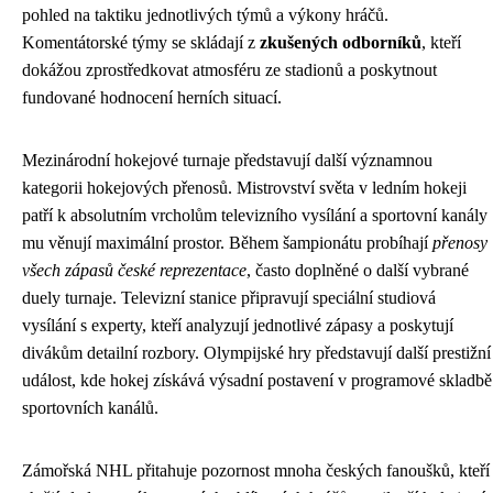
pohled na taktiku jednotlivých týmů a výkony hráčů.
Komentátorské týmy se skládají z
zkušených odborníků
, kteří
dokážou zprostředkovat atmosféru ze stadionů a poskytnout
fundované hodnocení herních situací.
Mezinárodní hokejové turnaje představují další významnou
kategorii hokejových přenosů. Mistrovství světa v ledním hokeji
patří k absolutním vrcholům televizního vysílání a sportovní kanály
mu věnují maximální prostor. Během šampionátu probíhají
přenosy
všech zápasů české reprezentace
, často doplněné o další vybrané
duely turnaje. Televizní stanice připravují speciální studiová
vysílání s experty, kteří analyzují jednotlivé zápasy a poskytují
divákům detailní rozbory. Olympijské hry představují další prestižní
událost, kde hokej získává výsadní postavení v programové skladbě
sportovních kanálů.
Zámořská NHL přitahuje pozornost mnoha českých fanoušků, kteří