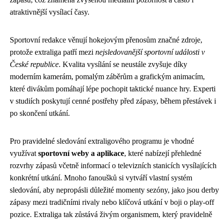
atraktivnější vysílací časy.
Sportovní redakce věnují hokejovým přenosům značné zdroje,
protože extraliga patří mezi
nejsledovanější sportovní události v
České republice
. Kvalita vysílání se neustále zvyšuje díky
moderním kamerám, pomalým záběrům a grafickým animacím,
které divákům pomáhají lépe pochopit taktické nuance hry. Experti
v studiích poskytují cenné postřehy před zápasy, během přestávek i
po skončení utkání.
Pro pravidelné sledování extraligového programu je vhodné
využívat
sportovní weby a aplikace
, které nabízejí přehledné
rozvrhy zápasů včetně informací o televizních stanicích vysílajících
konkrétní utkání. Mnoho fanoušků si vytváří vlastní systém
sledování, aby nepropásli důležité momenty sezóny, jako jsou derby
zápasy mezi tradičními rivaly nebo klíčová utkání v boji o play-off
pozice. Extraliga tak zůstává živým organismem, který pravidelně