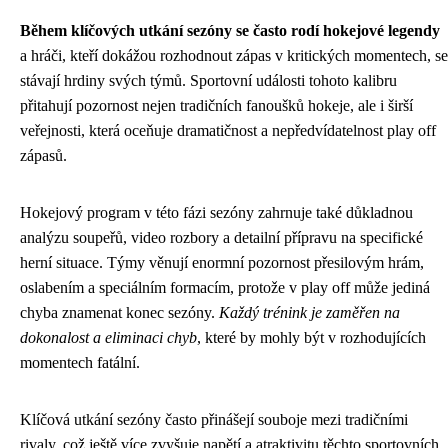
Během klíčových utkání sezóny se často rodí hokejové legendy
a hráči, kteří dokážou rozhodnout zápas v kritických momentech, se
stávají hrdiny svých týmů. Sportovní události tohoto kalibru
přitahují pozornost nejen tradičních fanoušků hokeje, ale i širší
veřejnosti, která oceňuje dramatičnost a nepředvídatelnost play off
zápasů.
Hokejový program v této fázi sezóny zahrnuje také důkladnou
analýzu soupeřů, video rozbory a detailní přípravu na specifické
herní situace. Týmy věnují enormní pozornost přesilovým hrám,
oslabením a speciálním formacím, protože v play off může jediná
chyba znamenat konec sezóny.
Každý trénink je zaměřen na
dokonalost a eliminaci chyb
, které by mohly být v rozhodujících
momentech fatální.
Klíčová utkání sezóny často přinášejí souboje mezi tradičními
rivaly, což ještě více zvyšuje napětí a atraktivitu těchto sportovních