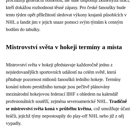
procházejí generační obměnou, ale stále disponují zkušenými hráči,
kteří dokážou rozhodnout těsné zápasy. Pro české fanoušky bude
tento týden opět příležitostí sledovat výkony krajanů působících v
NHL a fandit jim v jejich snaze pomoci svým týmům k cenným
bodům do tabulky.
Mistrovství světa v hokeji termíny a místa
Mistrovství světa v hokeji představuje každoročně jednu z
nejsledovanějších sportovních událostí na celém světě, která
přitahuje pozornost milionů fanoušků ledního hokeje. Termíny
konání tohoto prestižního turnaje jsou pečlivě plánovány
mezinárodní hokejovou federací IIHF s ohledem na kalendář
profesionálních soutěží, zejména severoamerické NHL.
Tradičně
se mistrovství světa koná v průběhu května
, což umožňuje účast
hráčů, jejichž týmy nepostoupily do play-off NHL nebo již z něj
vypadly.