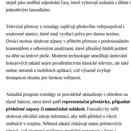
stejně jako nedělní odpolední časy, které vyhovují rodinám s dětmi i
jednotlivým fanouškům.
Televizní přenosy z extraligy zajišťují především veřejnoprávní i
soukromé stanice, které mají vysílací práva pro danou sezónu.
Diváci mohou sledovat zápasy v přímém přenosu
s profesionálním
komentářem a odbornými analýzami, které přinášejí hlubší pohled
na dění na ledové ploše. Moderní technologie umožňují sledování
hokejových utkání nejen prostřednictvím klasické televize, ale také
online streamů a mobilních aplikací, což výrazně zvyšuje
dostupnost obsahu pro širokou veřejnost.
Aktuální program extraligy se pravidelně aktualizuje s ohledem na
různé faktory, mezi které patří
reprezentační přestávky, případné
přeložené zápasy či mimořádné události
. Fanoušci by měli
sledovat oficiální zdroje informací, aby měli přehled o všech
změnách v rozpisu. Některá utkání získávají status prémiových
zápasů, což znamená zvýšenou mediální pozornost a často i