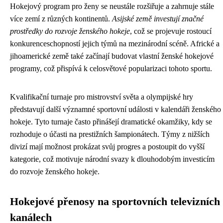
Hokejový program pro ženy se neustále rozšiřuje a zahrnuje stále
více zemí z různých kontinentů.
Asijské země investují značné
prostředky do rozvoje ženského hokeje
, což se projevuje rostoucí
konkurenceschopností jejich týmů na mezinárodní scéně. Africké a
jihoamerické země také začínají budovat vlastní ženské hokejové
programy, což přispívá k celosvětové popularizaci tohoto sportu.
Kvalifikační turnaje pro mistrovství světa a olympijské hry
představují další významné sportovní události v kalendáři ženského
hokeje. Tyto turnaje často přinášejí dramatické okamžiky, kdy se
rozhoduje o účasti na prestižních šampionátech. Týmy z nižších
divizí mají možnost prokázat svůj progres a postoupit do vyšší
kategorie, což motivuje národní svazy k dlouhodobým investicím
do rozvoje ženského hokeje.
Hokejové přenosy na sportovních televizních
kanálech