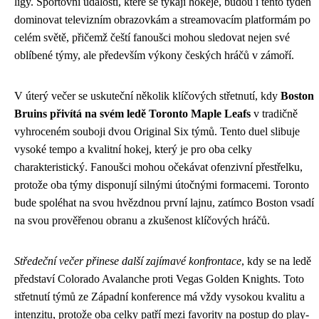
ligy. Sportovní události, které se týkají hokeje, budou i tento týden
dominovat televizním obrazovkám a streamovacím platformám po
celém světě, přičemž čeští fanoušci mohou sledovat nejen své
oblíbené týmy, ale především výkony českých hráčů v zámoří.
V úterý večer se uskuteční několik klíčových střetnutí, kdy
Boston
Bruins přivítá na svém ledě Toronto Maple Leafs
v tradičně
vyhroceném souboji dvou Original Six týmů. Tento duel slibuje
vysoké tempo a kvalitní hokej, který je pro oba celky
charakteristický. Fanoušci mohou očekávat ofenzivní přestřelku,
protože oba týmy disponují silnými útočnými formacemi. Toronto
bude spoléhat na svou hvězdnou první lajnu, zatímco Boston vsadí
na svou prověřenou obranu a zkušenost klíčových hráčů.
Středeční večer přinese další zajímavé konfrontace
, kdy se na ledě
představí Colorado Avalanche proti Vegas Golden Knights. Toto
střetnutí týmů ze Západní konference má vždy vysokou kvalitu a
intenzitu, protože oba celky patří mezi favority na postup do play-