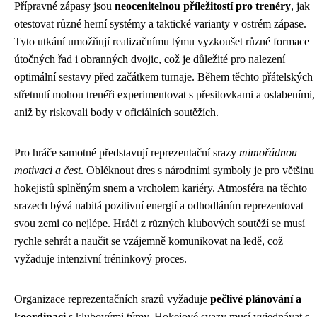
Přípravné zápasy jsou
neocenitelnou příležitostí pro trenéry
, jak
otestovat různé herní systémy a taktické varianty v ostrém zápase.
Tyto utkání umožňují realizačnímu týmu vyzkoušet různé formace
útočných řad i obranných dvojic, což je důležité pro nalezení
optimální sestavy před začátkem turnaje. Během těchto přátelských
střetnutí mohou trenéři experimentovat s přesilovkami a oslabeními,
aniž by riskovali body v oficiálních soutěžích.
Pro hráče samotné představují reprezentační srazy
mimořádnou
motivaci a čest
. Obléknout dres s národními symboly je pro většinu
hokejistů splněným snem a vrcholem kariéry. Atmosféra na těchto
srazech bývá nabitá pozitivní energií a odhodláním reprezentovat
svou zemi co nejlépe. Hráči z různých klubových soutěží se musí
rychle sehrát a naučit se vzájemně komunikovat na ledě, což
vyžaduje intenzivní tréninkový proces.
Organizace reprezentačních srazů vyžaduje
pečlivé plánování a
koordinaci
s klubovými týmy. Hokejové svazy musí vyjednávat s