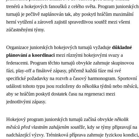
trenérů a hokejových fanoušků z celého světa. Program juniorských
turnajů je pečlivě naplánován tak, aby poskytl hráčům maximální
herní vytížení a zároveň zajistil spravedlivou soutěž mezi všemi
zúčastněnými týmy.
Organizace juniorských hokejových turnajů vyžaduje
důkladné
plánování a koordinaci
mezi různými hokejovými svazy a
federacemi. Program těchto turnajů obvykle zahrnuje skupinovou
fázi, play-off a finálové zápasy, přičemž každá fáze má své
specifické požadavky na rozvrh a časový harmonogram. Sportovní
události tohoto typu jsou rozloženy do několika týdnů nebo měsíců,
aby se hráčům poskytl dostatek času na regeneraci mezi
jednotlivými zápasy.
Hokejový program juniorských turnajů začíná obvykle
několik
měsíců před vlastním zahájením soutěže
, kdy se týmy připravují na
nadcházející výzvy. Tréninková příprava zahrnuje fyzickou kondici,