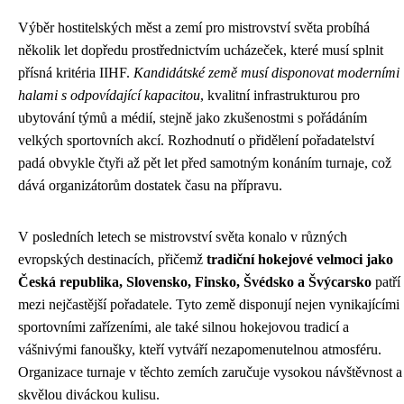
Výběr hostitelských měst a zemí pro mistrovství světa probíhá
několik let dopředu prostřednictvím ucházeček, které musí splnit
přísná kritéria IIHF.
Kandidátské země musí disponovat moderními
halami s odpovídající kapacitou
, kvalitní infrastrukturou pro
ubytování týmů a médií, stejně jako zkušenostmi s pořádáním
velkých sportovních akcí. Rozhodnutí o přidělení pořadatelství
padá obvykle čtyři až pět let před samotným konáním turnaje, což
dává organizátorům dostatek času na přípravu.
V posledních letech se mistrovství světa konalo v různých
evropských destinacích, přičemž
tradiční hokejové velmoci jako
Česká republika, Slovensko, Finsko, Švédsko a Švýcarsko
patří
mezi nejčastější pořadatele. Tyto země disponují nejen vynikajícími
sportovními zařízeními, ale také silnou hokejovou tradicí a
vášnivými fanoušky, kteří vytváří nezapomenutelnou atmosféru.
Organizace turnaje v těchto zemích zaručuje vysokou návštěvnost a
skvělou diváckou kulisu.