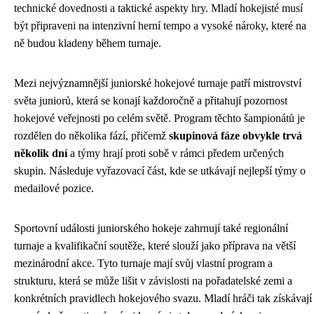
technické dovednosti a taktické aspekty hry. Mladí hokejisté musí
být připraveni na intenzivní herní tempo a vysoké nároky, které na
ně budou kladeny během turnaje.
Mezi nejvýznamnější juniorské hokejové turnaje patří mistrovství
světa juniorů, která se konají každoročně a přitahují pozornost
hokejové veřejnosti po celém světě. Program těchto šampionátů je
rozdělen do několika fází, přičemž
skupinová fáze obvykle trvá
několik dní
a týmy hrají proti sobě v rámci předem určených
skupin. Následuje vyřazovací část, kde se utkávají nejlepší týmy o
medailové pozice.
Sportovní události juniorského hokeje zahrnují také regionální
turnaje a kvalifikační soutěže, které slouží jako příprava na větší
mezinárodní akce. Tyto turnaje mají svůj vlastní program a
strukturu, která se může lišit v závislosti na pořadatelské zemi a
konkrétních pravidlech hokejového svazu. Mladí hráči tak získávají