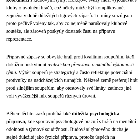
kluby o uvolnění hráčů, což někdy může být komplikované,
zejména v době důležitých ligových zápasů. Termíny srazů jsou
proto pečlivě voleny tak, aby co nejméně narušovaly klubové
soutěže, ale zároveň poskytly dostatek času na přípravu
reprezentace.
Přípravné zápasy se obvykle hrají proti kvalitním soupeřům, kteří
dokážou poskytnout
realistickou představu o aktuální výkonnosti
týmu
. Výběr soupeřů je strategický a často reflektuje potenciální
protivníky na nadcházejících turnajích. Některé země preferují hrát
proti silnějším soupeřům, aby otestovaly své limity, zatímco jiné
volí vyváženější mix soupeřů různých úrovní.
Během těchto srazů probíhá také
důležitá psychologická
příprava
, kde sportovní psychologové pracují s hráči na mentální
odolnosti a týmové soudržnosti. Budování týmového ducha je
stejně důležité jako fyzická příprava, protože úspěch na