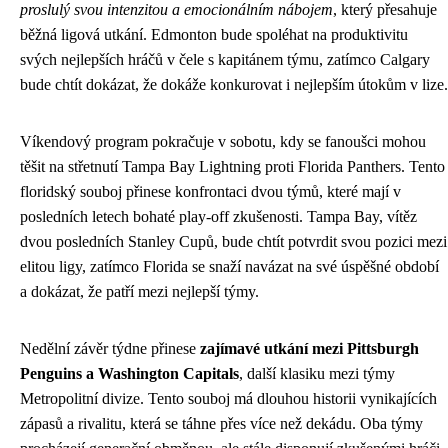
proslulý svou intenzitou a emocionálním nábojem
, který přesahuje
běžná ligová utkání. Edmonton bude spoléhat na produktivitu
svých nejlepších hráčů v čele s kapitánem týmu, zatímco Calgary
bude chtít dokázat, že dokáže konkurovat i nejlepším útokům v lize.
Víkendový program pokračuje v sobotu, kdy se fanoušci mohou
těšit na střetnutí Tampa Bay Lightning proti Florida Panthers. Tento
floridský souboj přinese konfrontaci dvou týmů, které mají v
posledních letech bohaté play-off zkušenosti. Tampa Bay, vítěz
dvou posledních Stanley Cupů, bude chtít potvrdit svou pozici mezi
elitou ligy, zatímco Florida se snaží navázat na své úspěšné období
a dokázat, že patří mezi nejlepší týmy.
Nedělní závěr týdne přinese
zajímavé utkání mezi Pittsburgh
Penguins a Washington Capitals
, další klasiku mezi týmy
Metropolitní divize. Tento souboj má dlouhou historii vynikajících
zápasů a rivalitu, která se táhne přes více než dekádu. Oba týmy