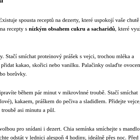
u
xistuje spousta receptů na dezerty, které uspokojí vaše chutě
 na recepty s
nízkým obsahem cukru a sacharidů
, které vyu
y. Stačí smíchat proteinový prášek s vejci, trochou mléka a
 přidat kakao, skořici nebo vanilku. Palačinky oslaďte ovoce
ebo borůvky.
řipravíte během pár minut v mikrovlnné troubě. Stačí smíchat
ové), kakaem, práškem do pečiva a sladidlem. Přidejte vejce
 troubě asi minutu a půl.
 volbou pro snídani i dezert. Chia semínka smíchejte s mand
e odstát v lednici alespoň 4 hodiny, ideálně přes noc. Před