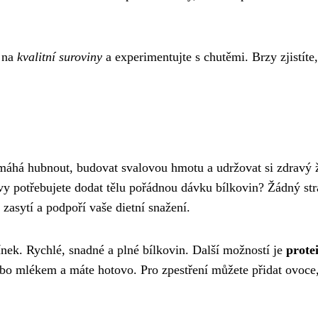
e na
kvalitní suroviny
a experimentujte s chutěmi. Brzy zjistíte,
Pomáhá hubnout, budovat svalovou hmotu a udržovat si zdravý 
 vy potřebujete dodat tělu pořádnou dávku bílkovin? Žádný str
s zasytí a podpoří vaše dietní snažení.
ínek. Rychlé, snadné a plné bílkovin. Další možností je
prote
ebo mlékem a máte hotovo. Pro zpestření můžete přidat ovoce