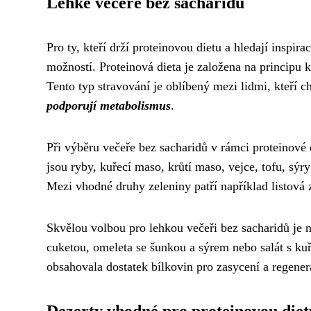
Lehké večeře bez sacharidů
Pro ty, kteří drží proteinovou dietu a hledají inspi
možností. Proteinová dieta je založena na princip
Tento typ stravování je oblíbený mezi lidmi, kteří c
podporují metabolismus
.
Při výběru večeře bez sacharidů v rámci proteinové 
jsou ryby, kuřecí maso, krůtí maso, vejce, tofu, s
Mezi vhodné druhy zeleniny patří například listová 
Skvělou volbou pro lehkou večeři bez sacharidů je n
cuketou, omeleta se šunkou a sýrem nebo salát s ku
obsahovala dostatek bílkovin pro zasycení a regener