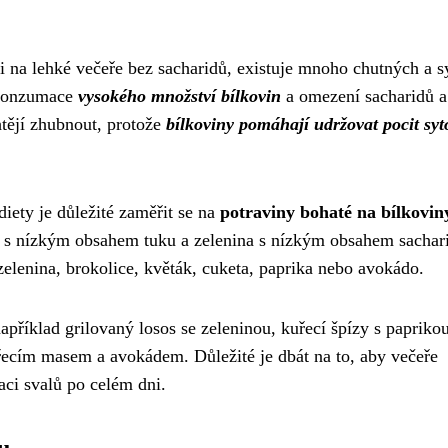
raci na lehké večeře bez sacharidů, existuje mnoho chutných a s
u konzumace
vysokého množství bílkovin
a omezení sacharidů a
htějí zhubnout, protože
bílkoviny pomáhají udržovat pocit syto
diety je důležité zaměřit se na
potraviny bohaté na bílkovin
ýry s nízkým obsahem tuku a zelenina s nízkým obsahem sachar
zelenina, brokolice, květák, cuketa, paprika nebo avokádo.
apříklad grilovaný losos se zeleninou, kuřecí špízy s papriko
řecím masem a avokádem. Důležité je dbát na to, aby večeře
aci svalů po celém dni.