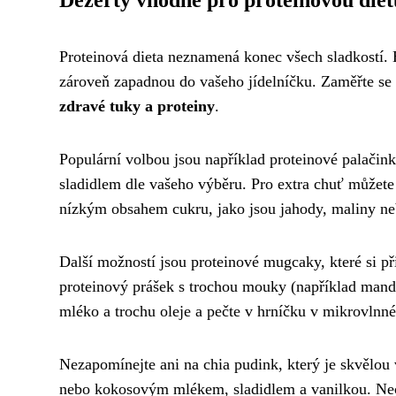
Dezerty vhodné pro proteinovou diet
Proteinová dieta neznamená konec všech sladkostí. E
zároveň zapadnou do vašeho jídelníčku. Zaměřte se
zdravé tuky a proteiny
.
Populární volbou jsou například proteinové palačink
sladidlem dle vašeho výběru. Pro extra chuť můžete
nízkým obsahem cukru, jako jsou jahody, maliny n
Další možností jsou proteinové mugcaky, které si p
proteinový prášek s trochou mouky (například mandl
mléko a trochu oleje a pečte v hrníčku v mikrovlnné
Nezapomínejte ani na chia pudink, který je skvělou
nebo kokosovým mlékem, sladidlem a vanilkou. Necht