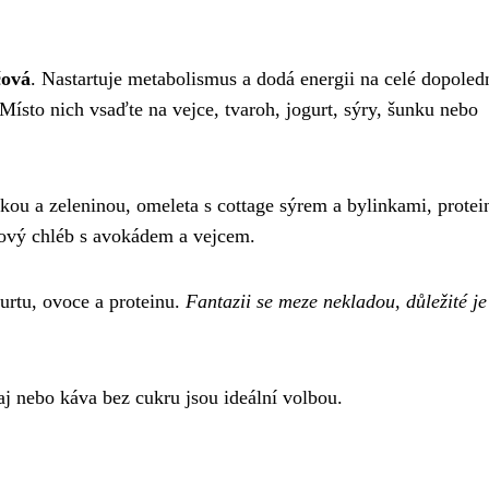
čová
. Nastartuje metabolismus a dodá energii na celé dopoled
Místo nich vsaďte na vejce, tvaroh, jogurt, sýry, šunku nebo
kou a zeleninou, omeleta s cottage sýrem a bylinkami, protei
nový chléb s avokádem a vejcem.
gurtu, ovoce a proteinu.
Fantazii se meze nekladou, důležité j
aj nebo káva bez cukru jsou ideální volbou.