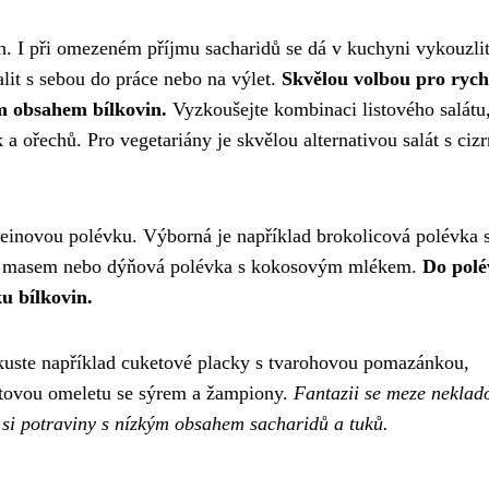
oh. I při omezeném příjmu sacharidů se dá v kuchyni vykouzli
alit s sebou do práce nebo na výlet.
Skvělou volbou pro rych
m obsahem bílkovin.
Vyzkoušejte kombinaci listového salátu
a ořechů. Pro vegetariány je skvělou alternativou salát s ciz
oteinovou polévku. Výborná je například brokolicová polévka 
ím masem nebo dýňová polévka s kokosovým mlékem.
Do polé
u bílkovin.
Zkuste například cuketové placky s tvarohovou pomazánkou,
átovou omeletu se sýrem a žampiony.
Fantazii se meze neklad
t si potraviny s nízkým obsahem sacharidů a tuků.