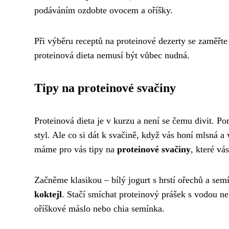
podáváním ozdobte ovocem a oříšky.
Při výběru receptů na proteinové dezerty se zaměřt
proteinová dieta nemusí být vůbec nudná.
Tipy na proteinové svačiny
Proteinová dieta je v kurzu a není se čemu divit. 
styl. Ale co si dát k svačině, když vás honí mlsná a
máme pro vás tipy na
proteinové svačiny
, které vá
Začněme klasikou – bílý jogurt s hrstí ořechů a sem
koktejl
. Stačí smíchat proteinový prášek s vodou n
oříškové máslo nebo chia semínka.