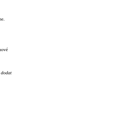
ne.
nové
e dodat