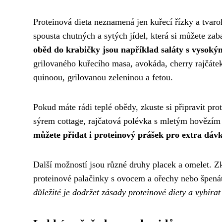
Proteinová dieta neznamená jen kuřecí řízky a tvar
spousta chutných a sytých jídel, která si můžete zab
oběd do krabičky jsou například saláty s vysoký
grilovaného kuřecího masa, avokáda, cherry rajčátek 
quinoou, grilovanou zeleninou a fetou.
Pokud máte rádi teplé obědy, zkuste si připravit pr
sýrem cottage, rajčatová polévka s mletým hověz
můžete přidat i proteinový prášek pro extra dávk
Další možností jsou různé druhy placek a omelet. 
proteinové palačinky s ovocem a ořechy nebo špen
důležité je dodržet zásady proteinové diety a vybíra