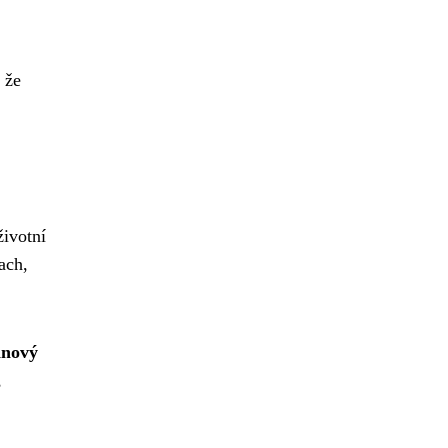
 že
životní
ach,
inový
,