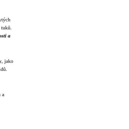
ytých
 tuků.
sti a
y
, jako
idů.
u a