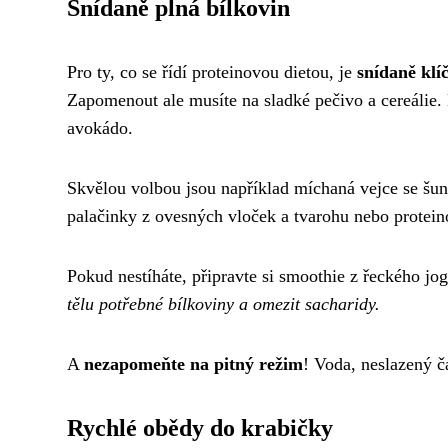
Snídaně plná bílkovin
Pro ty, co se řídí proteinovou dietou, je
snídaně klí
Zapomenout ale musíte na sladké pečivo a cereálie. 
avokádo.
Skvělou volbou jsou například míchaná vejce se šun
palačinky z ovesných vloček a tvarohu nebo protei
Pokud nestíháte, připravte si smoothie z řeckého jo
tělu potřebné bílkoviny a omezit sacharidy.
A
nezapomeňte na pitný režim
! Voda, neslazený č
Rychlé obědy do krabičky