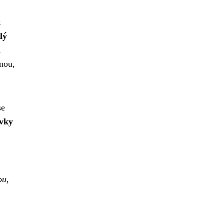
t
lý
,
rnou,
se
vky
ou,