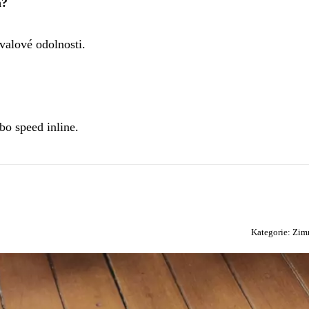
m?
valové odolnosti.
o speed inline.
Kategorie:
Zimn