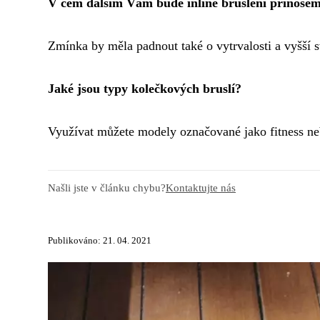
V čem dalším Vám bude inline bruslení přínose
Zmínka by měla padnout také o vytrvalosti a vyšší s
Jaké jsou typy kolečkových bruslí?
Využívat můžete modely označované jako fitness neb
Našli jste v článku chybu?
Kontaktujte nás
Publikováno: 21. 04. 2021