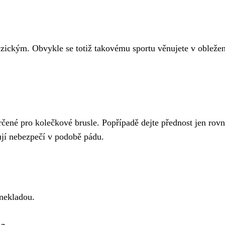
yzickým. Obvykle se totiž takovému sportu věnujete v obležen
určené pro kolečkové brusle. Popřípadě dejte přednost jen ro
ují nebezpečí v podobě pádu.
 nekladou.