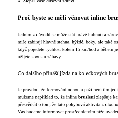
Zlepší Vaše duševní zdraví.
Proč byste se měli věnovat inline bru
Jedním z důvodů se může stát právě hubnutí a záro
míře zabírají hlavně stehna, hýždě, boky, ale také ost
když pojedete rychlost kolem 15 km/hod a během jedné
užijete spoustu zábavy.
Co dalšího přináší jízda na kolečkových brus
Je pravdou, že formování nohou a paží není tím je
můžeme například to, že inline
bruslení
zlepšuje ka
přesvědčit o tom, že tato pohybová aktivita z dlouh
Vás budeme informovat prostřednictvím níže uvede