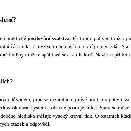
slení?
veň praktické
posilování svalstva
. Při tomto pohybu totiž v pa
atní části těla, i když se to nemusí na první pohled zdát. Stač
 hodiny můžete spálit asi šest set kalorií. Navíc si při brus
lích?
diným důvodem, proč se rozhodnout právě pro tento pohyb. Zm
rdiovaskulární systém a obecně posiluje srdce. Sami se můžet
odobého hlediska snižuje vysoký krevní tlak. O ostatních klad
ných otázek a odpovědí.