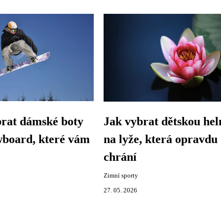
brat dámské boty
Jak vybrat dětskou he
wboard, které vám
na lyže, která opravdu
chrání
Zimní sporty
27. 05. 2026