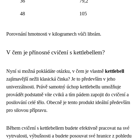
36
79,2
48
105
Porovnání hmotnosti v kilogramech vůči librám.
V čem je přínosné cvičení s kettlebellem?
Nyní si možná pokládáte otázku, v čem je vlastně
kettlebell
zajímavější nežli klasická činka? Je to především v jeho
univerzálnosti. Právě samotný úchop kettlebellu umožňuje
provádět podstatně víte cviků a tím pádem zapojit do cvičení a
posilování celé tělo. Obecně je tento produkt ideální především
pro silovou přípravu.
Během cvičení s kettlebellem budete efektivně pracovat na své
vytrvalosti, výbušnosti a budete posouvat své hranice z pohledu