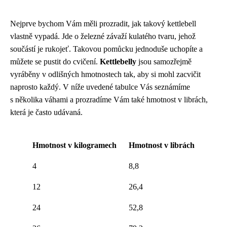
Nejprve bychom Vám měli prozradit, jak takový kettlebell
vlastně vypadá. Jde o železné závaží kulatého tvaru, jehož
součástí je rukojeť. Takovou pomůcku jednoduše uchopíte a
můžete se pustit do cvičení.
Kettlebelly
jsou samozřejmě
vyráběny v odlišných hmotnostech tak, aby si mohl zacvičit
naprosto každý. V níže uvedené tabulce Vás seznámíme
s několika váhami a prozradíme Vám také hmotnost v librách,
která je často udávaná.
Hmotnost v kilogramech
Hmotnost v librách
4
8,8
12
26,4
24
52,8