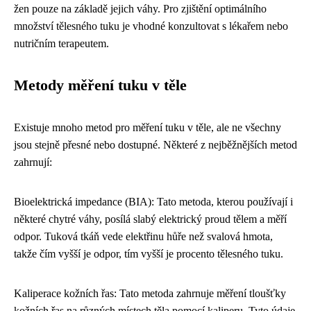
žen pouze na základě jejich váhy. Pro zjištění optimálního
množství tělesného tuku je vhodné konzultovat s lékařem nebo
nutričním terapeutem.
Metody měření tuku v těle
Existuje mnoho metod pro měření tuku v těle, ale ne všechny
jsou stejně přesné nebo dostupné. Některé z nejběžnějších metod
zahrnují:
Bioelektrická impedance (BIA): Tato metoda, kterou používají i
některé chytré váhy, posílá slabý elektrický proud tělem a měří
odpor. Tuková tkáň vede elektřinu hůře než svalová hmota,
takže čím vyšší je odpor, tím vyšší je procento tělesného tuku.
Kaliperace kožních řas: Tato metoda zahrnuje měření tloušťky
kožních řas na různých místech těla pomocí kaliperu. Tyto údaje