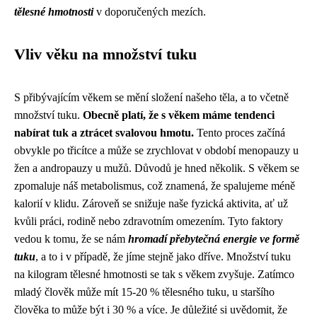
tělesné hmotnosti
v doporučených mezích.
Vliv věku na množství tuku
S přibývajícím věkem se mění složení našeho těla, a to včetně
množství tuku.
Obecně platí, že s věkem máme tendenci
nabírat tuk a ztrácet svalovou hmotu.
Tento proces začíná
obvykle po třicítce a může se zrychlovat v období menopauzy u
žen a andropauzy u mužů. Důvodů je hned několik. S věkem se
zpomaluje náš metabolismus, což znamená, že spalujeme méně
kalorií v klidu. Zároveň se snižuje naše fyzická aktivita, ať už
kvůli práci, rodině nebo zdravotním omezením. Tyto faktory
vedou k tomu, že se nám
hromadí přebytečná energie ve formě
tuku
, a to i v případě, že jíme stejně jako dříve. Množství tuku
na kilogram tělesné hmotnosti se tak s věkem zvyšuje. Zatímco
mladý člověk může mít 15-20 % tělesného tuku, u staršího
člověka to může být i 30 % a více. Je důležité si uvědomit, že