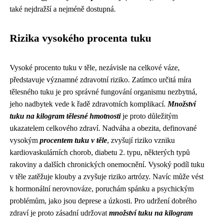
také nejdražší a nejméně dostupná.
Rizika vysokého procenta tuku
Vysoké procento tuku v těle, nezávisle na celkové váze,
představuje významné zdravotní riziko. Zatímco určitá míra
tělesného tuku je pro správné fungování organismu nezbytná,
jeho nadbytek vede k řadě zdravotních komplikací.
Množství
tuku na kilogram tělesné hmotnosti
je proto důležitým
ukazatelem celkového zdraví. Nadváha a obezita, definované
vysokým
procentem tuku v těle
, zvyšují riziko vzniku
kardiovaskulárních chorob, diabetu 2. typu, některých typů
rakoviny a dalších chronických onemocnění. Vysoký podíl tuku
v těle zatěžuje klouby a zvyšuje riziko artrózy. Navíc může vést
k hormonální nerovnováze, poruchám spánku a psychickým
problémům, jako jsou deprese a úzkosti. Pro udržení dobrého
zdraví je proto zásadní udržovat
množství tuku na kilogram