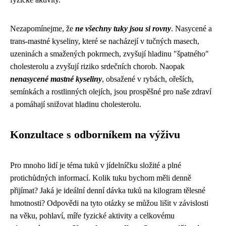
Nezapomínejme, že
ne všechny tuky jsou si rovny
. Nasycené a
trans-mastné kyseliny, které se nacházejí v tučných masech,
uzeninách a smažených pokrmech, zvyšují hladinu "špatného"
cholesterolu a zvyšují riziko srdečních chorob. Naopak
nenasycené mastné kyseliny
, obsažené v rybách, ořeších,
semínkách a rostlinných olejích, jsou prospěšné pro naše zdraví
a pomáhají snižovat hladinu cholesterolu.
Konzultace s odborníkem na výživu
Pro mnoho lidí je téma tuků v jídelníčku složité a plné
protichůdných informací. Kolik tuku bychom měli denně
přijímat? Jaká je ideální denní dávka tuků na kilogram tělesné
hmotnosti? Odpovědi na tyto otázky se můžou lišit v závislosti
na věku, pohlaví, míře fyzické aktivity a celkovému