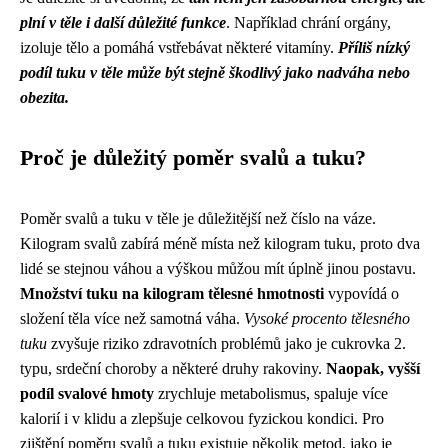
plní v těle i další důležité funkce
. Například chrání orgány,
izoluje tělo a pomáhá vstřebávat některé vitamíny.
Příliš nízký
podíl tuku v těle může být stejně škodlivý jako nadváha nebo
obezita.
Proč je důležitý poměr svalů a tuku?
Poměr svalů a tuku v těle je důležitější než číslo na váze.
Kilogram svalů zabírá méně místa než kilogram tuku, proto dva
lidé se stejnou váhou a výškou můžou mít úplně jinou postavu.
Množství tuku na kilogram tělesné hmotnosti
vypovídá o
složení těla více než samotná váha.
Vysoké procento tělesného
tuku
zvyšuje riziko zdravotních problémů jako je cukrovka 2.
typu, srdeční choroby a některé druhy rakoviny.
Naopak, vyšší
podíl svalové hmoty
zrychluje metabolismus, spaluje více
kalorií i v klidu a zlepšuje celkovou fyzickou kondici. Pro
zjištění poměru svalů a tuku existuje několik metod, jako je