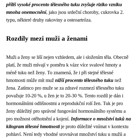
příliš vysoké procento tělesného tuku zvyšuje riziko vzniku
mnoha onemocnění
, jako jsou srdeční choroby, cukrovka 2.
typu, některé druhy rakoviny a osteoartróza.
Rozdíly mezi muži a ženami
Muži a ženy se liší nejen vzhledem, ale i složením těla. Obecně
platí, že muži mívají v poměru k váze více svalové hmoty a
méně tuku než ženy. To znamená, že i při stejné tělesné
hmotnosti může mít muž
nižší procento tělesného tuku
než
žena. Zatímco pro muže se za zdravé rozmezí tělesného tuku
považuje 10-20 %, u žen je to 20-30 %. Tento rozdíl je dán i
hormonálními odlišnostmi a reprodukční rolí žen. Tuk je pro
ženy důležitý pro správné fungování hormonálního systému a
pro možnost otěhotnění a kojení.
Informace o množství tuků na
kilogram tělesné hmotnosti
je proto důležité vnímat v kontextu
pohlaví. Není tedy vhodné srovnávat množství tuku u mužů a