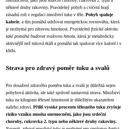
onemocnění, jako jsou srdeční choroby, cukrovka 2. typu a
některé druhy rakoviny. Pravidelný pohyb a cvičení hrají
zásadní roli v regulaci množství tuku v těle.
Pohyb spaluje
kalorie
, a tím pomáhá udržovat energetickou rovnováhu, která
je nezbytná pro zdravou hmotnost.
Pravidelná fyzická aktivita
také pomáhá budovat svalovou hmotu
, která je metabolicky
aktivnější než tuková tkáň a pomáhá tak spalovat více kalorií i v
klidu.
Strava pro zdravý poměr tuku a svalů
Pro dosažení zdravého poměru tuku a svalů je důležitá nejen
pohybová aktivita, ale také správně nastavená strava. Množství
tuku na kilogram tělesné hmotnosti je důležitým ukazatelem
našeho zdraví.
Příliš vysoké procento tělesného tuku zvyšuje
riziko vzniku mnoha onemocnění, jako jsou srdeční
choroby, cukrovka 2. typu nebo některé druhy rakoviny.
Naopak, zdravé množství tuku je nezbytné pro správnou funkci