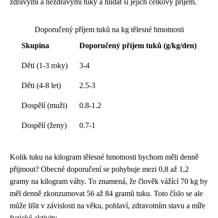
zdravými a nezdravými tuky a hlídat si jejich celkový příjem.
Doporučený příjem tuků na kg tělesné hmotnosti
Skupina
Doporučený příjem tuků (g/kg/den)
Děti (1-3 roky)
3-4
Děti (4-8 let)
2.5-3
Dospělí (muži)
0.8-1.2
Dospělí (ženy)
0.7-1
Kolik tuku na kilogram tělesné hmotnosti bychom měli denně
přijmout? Obecné doporučení se pohybuje mezi 0,8 až 1,2
gramy na kilogram váhy. To znamená, že člověk vážící 70 kg by
měl denně zkonzumovat 56 až 84 gramů tuku. Toto číslo se ale
může lišit v závislosti na věku, pohlaví, zdravotním stavu a míře
fyzické aktivity.