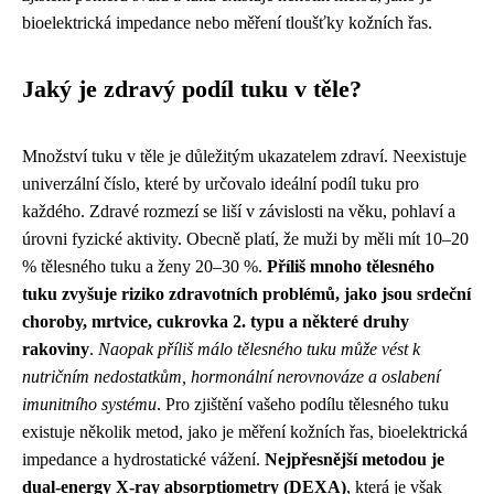
bioelektrická impedance nebo měření tloušťky kožních řas.
Jaký je zdravý podíl tuku v těle?
Množství tuku v těle je důležitým ukazatelem zdraví. Neexistuje
univerzální číslo, které by určovalo ideální podíl tuku pro
každého. Zdravé rozmezí se liší v závislosti na věku, pohlaví a
úrovni fyzické aktivity. Obecně platí, že muži by měli mít 10–20
% tělesného tuku a ženy 20–30 %.
Příliš mnoho tělesného
tuku zvyšuje riziko zdravotních problémů, jako jsou srdeční
choroby, mrtvice, cukrovka 2. typu a některé druhy
rakoviny
.
Naopak příliš málo tělesného tuku může vést k
nutričním nedostatkům, hormonální nerovnováze a oslabení
imunitního systému
. Pro zjištění vašeho podílu tělesného tuku
existuje několik metod, jako je měření kožních řas, bioelektrická
impedance a hydrostatické vážení.
Nejpřesnější metodou je
dual-energy X-ray absorptiometry (DEXA)
, která je však