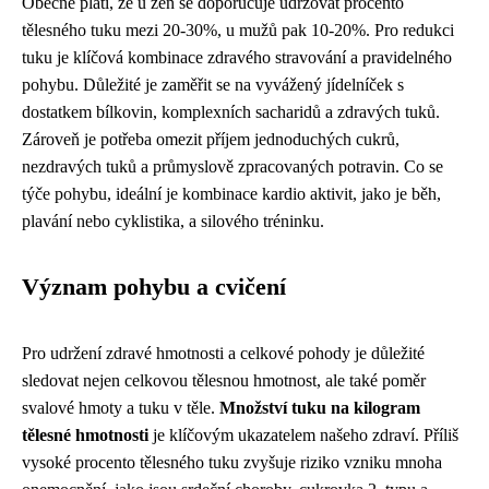
Obecně platí, že u žen se doporučuje udržovat procento
tělesného tuku mezi 20-30%, u mužů pak 10-20%. Pro redukci
tuku je klíčová kombinace zdravého stravování a pravidelného
pohybu. Důležité je zaměřit se na vyvážený jídelníček s
dostatkem bílkovin, komplexních sacharidů a zdravých tuků.
Zároveň je potřeba omezit příjem jednoduchých cukrů,
nezdravých tuků a průmyslově zpracovaných potravin. Co se
týče pohybu, ideální je kombinace kardio aktivit, jako je běh,
plavání nebo cyklistika, a silového tréninku.
Význam pohybu a cvičení
Pro udržení zdravé hmotnosti a celkové pohody je důležité
sledovat nejen celkovou tělesnou hmotnost, ale také poměr
svalové hmoty a tuku v těle.
Množství tuku na kilogram
tělesné hmotnosti
je klíčovým ukazatelem našeho zdraví. Příliš
vysoké procento tělesného tuku zvyšuje riziko vzniku mnoha