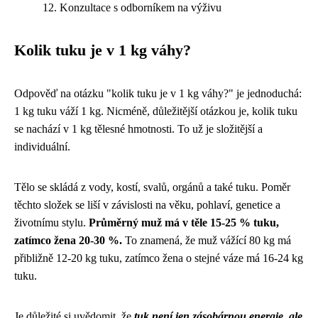
Konzultace s odborníkem na výživu
Kolik tuku je v 1 kg váhy?
Odpověď na otázku "kolik tuku je v 1 kg váhy?" je jednoduchá:
1 kg tuku váží 1 kg. Nicméně, důležitější otázkou je, kolik tuku
se nachází v 1 kg tělesné hmotnosti. To už je složitější a
individuální.
Tělo se skládá z vody, kostí, svalů, orgánů a také tuku. Poměr
těchto složek se liší v závislosti na věku, pohlaví, genetice a
životnímu stylu.
Průměrný muž má v těle 15-25 % tuku,
zatímco žena 20-30 %.
To znamená, že muž vážící 80 kg má
přibližně 12-20 kg tuku, zatímco žena o stejné váze má 16-24 kg
tuku.
Je důležité si uvědomit, že
tuk není jen zásobárnou energie, ale