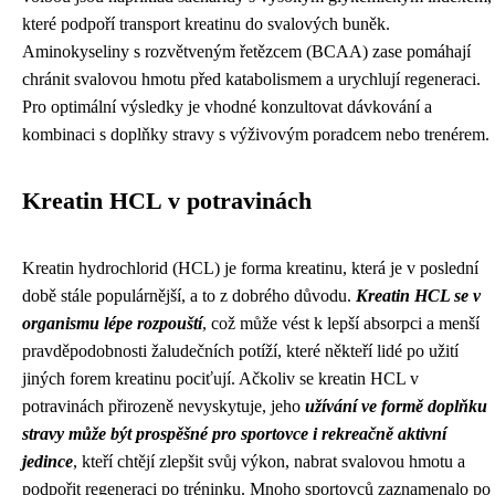
které podpoří transport kreatinu do svalových buněk.
Aminokyseliny s rozvětveným řetězcem (BCAA) zase pomáhají
chránit svalovou hmotu před katabolismem a urychlují regeneraci.
Pro optimální výsledky je vhodné konzultovat dávkování a
kombinaci s doplňky stravy s výživovým poradcem nebo trenérem.
Kreatin HCL v potravinách
Kreatin hydrochlorid (HCL) je forma kreatinu, která je v poslední
době stále populárnější, a to z dobrého důvodu.
Kreatin HCL se v
organismu lépe rozpouští
, což může vést k lepší absorpci a menší
pravděpodobnosti žaludečních potíží, které někteří lidé po užití
jiných forem kreatinu pociťují. Ačkoliv se kreatin HCL v
potravinách přirozeně nevyskytuje, jeho
užívání ve formě doplňku
stravy může být prospěšné pro sportovce i rekreačně aktivní
jedince
, kteří chtějí zlepšit svůj výkon, nabrat svalovou hmotu a
podpořit regeneraci po tréninku. Mnoho sportovců zaznamenalo po