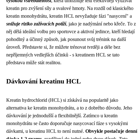
vysokou vstřebatelnost
, která umožňuje tělu efektivněji využívat
kreatin pro zvýšení síly a svalové hmoty. Na rozdíl od klasického
kreatin monohydrátu, kreatin HCL nevyžaduje fázi "nasycení" a
snižuje riziko zažívacích potíží
, jako je nadýmání nebo křeče. To z
něj dělá ideální volbu pro sportovce a aktivní jedince, kteří hledají
pohodlný a účinný způsob, jak posunout svůj trénink na další
úroveň. Představte si, že můžete trénovat tvrději a déle bez
nepříjemných vedlejších účinků - s kreatinem HCL se tato
představa může stát realitou.
Dávkování kreatinu HCL
Kreatin hydrochlorid (HCL) si získává na popularitě jako
alternativa ke kreatin monohydrátu, a to z dobrého důvodu. Jeho
dávkování je jednodušší a flexibilnější. Zatímco u kreatin
monohydrátu se často doporučuje nasycovací fáze s vysokými
dávkami, u kreatinu HCL to není nutné.
Obvykle postačuje denní
dávka 1-2 gramy
, rozdělená do jedné nebo dvou dávek.
Tato