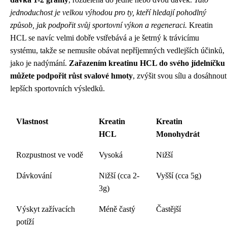
jednoduchost je velkou výhodou pro ty, kteří hledají pohodlný
způsob, jak podpořit svůj sportovní výkon a regeneraci.
Kreatin
HCL se navíc velmi dobře vstřebává a je šetrný k trávicímu
systému, takže se nemusíte obávat nepříjemných vedlejších účinků,
jako je nadýmání.
Zařazením kreatinu HCL do svého jídelníčku
můžete podpořit růst svalové hmoty
, zvýšit svou sílu a dosáhnout
lepších sportovních výsledků.
Vlastnost
Kreatin
Kreatin
HCL
Monohydrát
Rozpustnost ve vodě
Vysoká
Nižší
Dávkování
Nižší (cca 2-
Vyšší (cca 5g)
3g)
Výskyt zažívacích
Méně častý
Častější
potíží