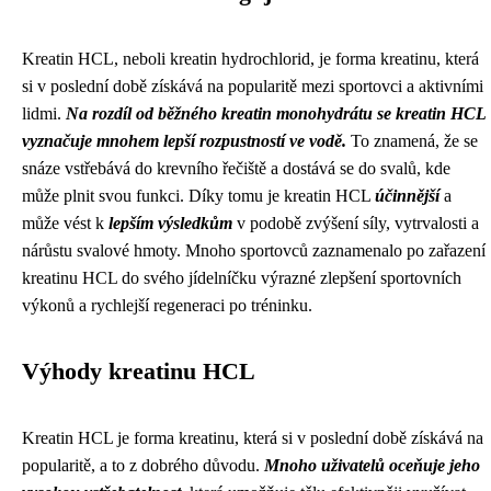
Kreatin HCL, neboli kreatin hydrochlorid, je forma kreatinu, která
si v poslední době získává na popularitě mezi sportovci a aktivními
lidmi.
Na rozdíl od běžného kreatin monohydrátu se kreatin HCL
vyznačuje mnohem lepší rozpustností ve vodě.
To znamená, že se
snáze vstřebává do krevního řečiště a dostává se do svalů, kde
může plnit svou funkci. Díky tomu je kreatin HCL
účinnější
a
může vést k
lepším výsledkům
v podobě zvýšení síly, vytrvalosti a
nárůstu svalové hmoty. Mnoho sportovců zaznamenalo po zařazení
kreatinu HCL do svého jídelníčku výrazné zlepšení sportovních
výkonů a rychlejší regeneraci po tréninku.
Výhody kreatinu HCL
Kreatin HCL je forma kreatinu, která si v poslední době získává na
popularitě, a to z dobrého důvodu.
Mnoho uživatelů oceňuje jeho