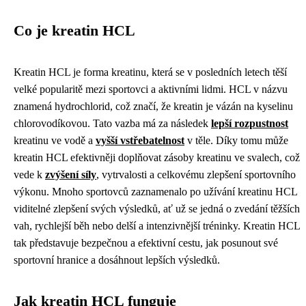
Co je kreatin HCL
Kreatin HCL je forma kreatinu, která se v posledních letech těší
velké popularitě mezi sportovci a aktivními lidmi. HCL v názvu
znamená hydrochlorid, což značí, že kreatin je vázán na kyselinu
chlorovodíkovou. Tato vazba má za následek
lepší rozpustnost
kreatinu ve vodě a
vyšší vstřebatelnost
v těle. Díky tomu může
kreatin HCL efektivněji doplňovat zásoby kreatinu ve svalech, což
vede k
zvýšení síly
, vytrvalosti a celkovému zlepšení sportovního
výkonu. Mnoho sportovců zaznamenalo po užívání kreatinu HCL
viditelné zlepšení svých výsledků, ať už se jedná o zvedání těžších
vah, rychlejší běh nebo delší a intenzivnější tréninky. Kreatin HCL
tak představuje bezpečnou a efektivní cestu, jak posunout své
sportovní hranice a dosáhnout lepších výsledků.
Jak kreatin HCL funguje