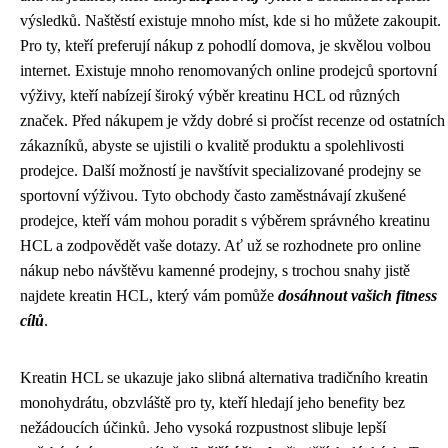
výsledků. Naštěstí existuje mnoho míst, kde si ho můžete zakoupit.
Pro ty, kteří preferují nákup z pohodlí domova, je skvělou volbou
internet. Existuje mnoho renomovaných online prodejců sportovní
výživy, kteří nabízejí široký výběr kreatinu HCL od různých
značek. Před nákupem je vždy dobré si pročíst recenze od ostatních
zákazníků, abyste se ujistili o kvalitě produktu a spolehlivosti
prodejce. Další možností je navštívit specializované prodejny se
sportovní výživou. Tyto obchody často zaměstnávají zkušené
prodejce, kteří vám mohou poradit s výběrem správného kreatinu
HCL a zodpovědět vaše dotazy. Ať už se rozhodnete pro online
nákup nebo návštěvu kamenné prodejny, s trochou snahy jistě
najdete kreatin HCL, který vám pomůže
dosáhnout vašich fitness
cílů
.
Kreatin HCL se ukazuje jako slibná alternativa tradičního kreatin
monohydrátu, obzvláště pro ty, kteří hledají jeho benefity bez
nežádoucích účinků. Jeho vysoká rozpustnost slibuje lepší