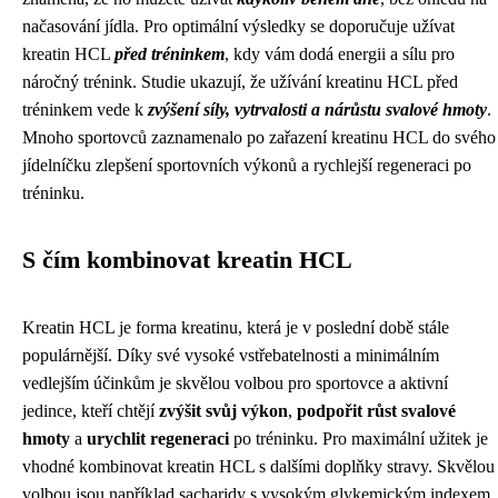
načasování jídla. Pro optimální výsledky se doporučuje užívat
kreatin HCL
před tréninkem
, kdy vám dodá energii a sílu pro
náročný trénink. Studie ukazují, že užívání kreatinu HCL před
tréninkem vede k
zvýšení síly, vytrvalosti a nárůstu svalové hmoty
.
Mnoho sportovců zaznamenalo po zařazení kreatinu HCL do svého
jídelníčku zlepšení sportovních výkonů a rychlejší regeneraci po
tréninku.
S čím kombinovat kreatin HCL
Kreatin HCL je forma kreatinu, která je v poslední době stále
populárnější. Díky své vysoké vstřebatelnosti a minimálním
vedlejším účinkům je skvělou volbou pro sportovce a aktivní
jedince, kteří chtějí
zvýšit svůj výkon
,
podpořit růst svalové
hmoty
a
urychlit regeneraci
po tréninku. Pro maximální užitek je
vhodné kombinovat kreatin HCL s dalšími doplňky stravy. Skvělou
volbou jsou například sacharidy s vysokým glykemickým indexem,