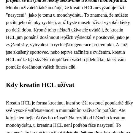
průjem, se kterými se někdy setkáváme u kreatin monohydrátu.
Mnoho uživatelů také oceňuje, že kreatin HCL nevyžaduje fázi
"nasycení", jako je tomu u monohydrátu. To znamená, že můžete
pocítit jeho účinky rychleji, aniž byste museli užívat vysoké dávky
po delší dobu. Kromě toho někteří uživatelé uvádějí, že kreatin
HCL jim pomáhá dosáhnout lepších výsledků v posilovně, jako je
zvýšení síly, vytrvalosti a rychlejší regenerace po tréninku. Ať už
jste zkušený sportovec, nebo teprve začínáte s cvičením, kreatin
HCL může být skvělým doplňkem vašeho jídelníčku, který vám
pomůže dosáhnout vašich fitness cílů.
Kdy kreatin HCL užívat
Kreatin HCL je forma kreatinu, která se těší rostoucí popularitě díky
své vysoké vstřebatelnosti a minimálním zažívacím potížím. Ale
kdy je ten nejlepší čas ho užívat? Na rozdíl od běžného kreatinu
monohydrátu, u kreatinu HCL není potřeba fáze nasycení. To
znamená, že ho můžete užívat
kdykoliv během dne
, bez ohledu na