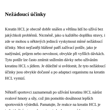
Nežádoucí účinky
Kreatin HCL je obecně dobře snášen a většina lidí ho užívá bez
jakýchkoli problémů. Nicméně, jako u každého doplňku stravy, i
zde se mohou u některých jedinců vyskytnout mírné nežádoucí
účinky. Mezi nejčastěji hlášené patří zažívací potíže, jako je
nadýmání, průjem nebo nevolnost, obvykle při vyšších dávkách.
Tyto potíže lze často zmírnit snížením dávky nebo užíváním
kreatinu HCL s jídlem. Je důležité si uvědomit, že tyto nežádoucí
účinky jsou obvykle dočasné a po adaptaci organismu na kreatin
HCL vymizí.
Někteří sportovci zaznamenali po užívání kreatinu HCL nárůst
svalové hmoty a síly, což jim pomohlo dosáhnout lepších
sportovních výsledků. Pamatujte, že reakce na kreatin HCL je