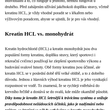
individuální a to, co funguje u jednoho, nemusí fungovat u
druhého. Před zahájením užívání jakéhokoli doplňku stravy, včetně
kreatinu HCL, je vždy vhodné poradit se s lékařem nebo
výživovým poradcem, abyste se ujistili, že je pro vás vhodný.
Kreatin HCL vs. monohydrát
Kreatin hydrochlorid (HCL) a kreatin monohydrát jsou dva
populární formy kreatinu, doplňku stravy, který sportovci i
rekreační cvičenci používají ke zlepšení sportovního výkonu a
budování svalové hmoty. Obě formy kreatinu jsou účinné, ale
kreatin HCL se v poslední době těší velké oblibě, a to z dobrého
důvodu. Jednou z hlavních výhod kreatinu HCL je jeho vynikající
rozpustnost ve vodě. To znamená, že se rychleji vstřebává do
krevního řečiště a dostává se do svalů, kde může okamžitě působit.
Díky tomu je kreatin HCL šetrnější k trávicímu systému a snižuje
pravděpodobnost nežádoucích účinků, jako je nadýmání nebo