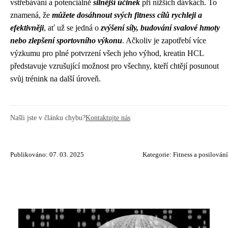
vstřebávání a potenciálně
silnější účinek
při nižších dávkách. To
znamená, že
můžete dosáhnout svých fitness cílů rychleji a
efektivněji
, ať už se jedná o
zvýšení síly, budování svalové hmoty
nebo zlepšení sportovního výkonu
. Ačkoliv je zapotřebí více
výzkumu pro plné potvrzení všech jeho výhod, kreatin HCL
představuje vzrušující možnost pro všechny, kteří chtějí posunout
svůj trénink na další úroveň.
Našli jste v článku chybu?
Kontaktujte nás
Publikováno: 07. 03. 2025
Kategorie:
Fitness a posilování