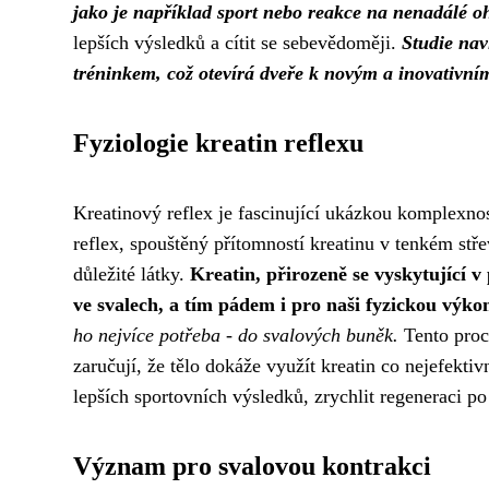
jako je například sport nebo reakce na nenadálé o
lepších výsledků a cítit se sebevědoměji.
Studie nav
tréninkem, což otevírá dveře k novým a inovativní
Fyziologie kreatin reflexu
Kreatinový reflex je fascinující ukázkou komplexnos
reflex, spouštěný přítomností kreatinu v tenkém střev
důležité látky.
Kreatin, přirozeně se vyskytující 
ve svalech, a tím pádem i pro naši fyzickou výko
ho nejvíce potřeba - do svalových buněk.
Tento proce
zaručují, že tělo dokáže využít kreatin co nejefe
lepších sportovních výsledků, zrychlit regeneraci po 
Význam pro svalovou kontrakci