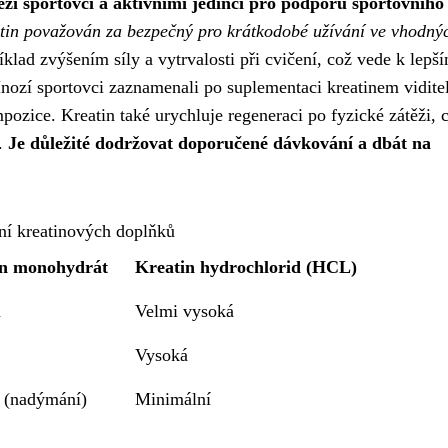
zi sportovci a aktivními jedinci pro podporu sportovního
tin považován za bezpečný pro krátkodobé užívání ve vhodný
íklad zvýšením síly a vytrvalosti při cvičení, což vede k lepš
nozí sportovci zaznamenali po suplementaci kreatinem vidite
pozice. Kreatin také urychluje regeneraci po fyzické zátěži, 
i.
Je důležité dodržovat doporučené dávkování a dbát na
ní kreatinových doplňků
in monohydrát
Kreatin hydrochlorid (HCL)
á
Velmi vysoká
Vysoká
 (nadýmání)
Minimální