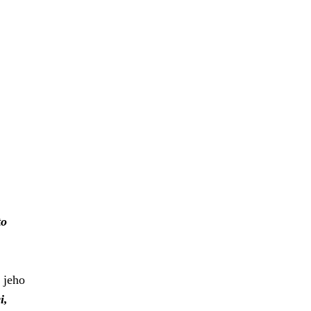
to
 jeho
i,