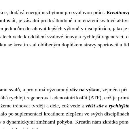
akce, dodává energii nezbytnou pro svalovou práci.
Kreatinov
nfosfát, je zásadní pro krátkodobé a intenzivní svalové aktivi
jedincům dosahovat lepších výkonů v disciplínách, jako je s
alech vede k oddálení svalové únavy a rychlejší regeneraci, 
ktu se kreatin stal oblíbeným doplňkem stravy sportovců a lid
lismu svalů, a proto má významný
vliv na výkon
, zejména při
áhá rychleji regenerovat adenosintrifosfát (ATP), což je prim
žeme trénovat tvrději a déle, což vede k
větší síle
a
rychlejš
lo po suplementaci kreatinem zlepšení ve svých disciplínách
porty s dynamickými změnami pohybu. Kreatin nám zkrátka pom