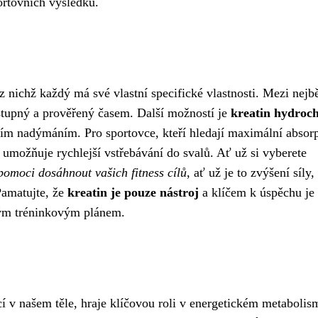
ortovních výsledků.
z nichž každý má své vlastní specifické vlastnosti. Mezi nejb
ostupný a prověřený časem. Další možností je
kreatin hydroch
ím nadýmáním. Pro sportovce, kteří hledají maximální absorp
a umožňuje rychlejší vstřebávání do svalů. Ať už si vyberete
pomoci dosáhnout vašich fitness cílů
, ať už je to zvýšení síly,
Pamatujte, že
kreatin je pouze nástroj
a klíčem k úspěchu je
ným tréninkovým plánem.
jící v našem těle, hraje klíčovou roli v energetickém metabolis