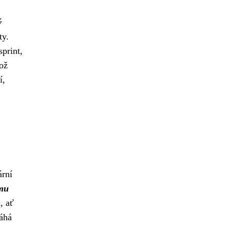
ý
ty.
print,
což
í,
ární
ímu
, ať
áhá