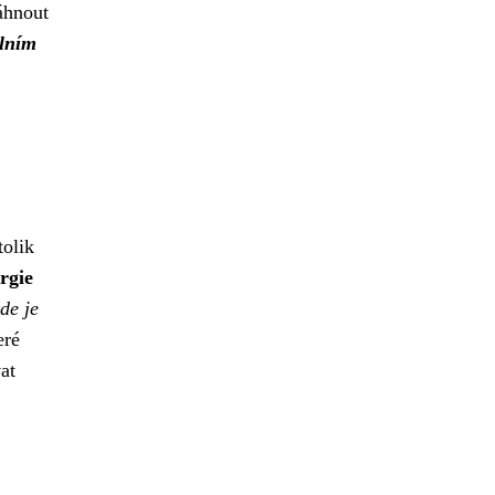
áhnout
álním
tolik
rgie
de je
eré
at