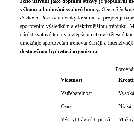
Jeho užívání jako doplňku stravy je populární me
výkonu a budování svalové hmoty.
Obecně je krea
dávkách.
Pozitivní účinky kreatinu se projevují např
sportovním výsledkům a efektivnějšímu tréninku. M
nárůst svalové hmoty a zlepšení celkové tělesné kom
umožňuje sportovcům trénovat častěji a intenzivněj
dostatečnou hydrataci organismu.
Porovná
Vlastnost
Kreat
Vstřebatelnost
Vysok
Cena
Nízká
Výskyt trávicích potíží
Možný