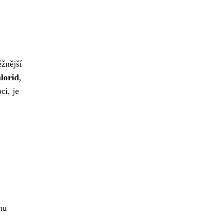
ěžnější
lorid
,
ci, je
mu