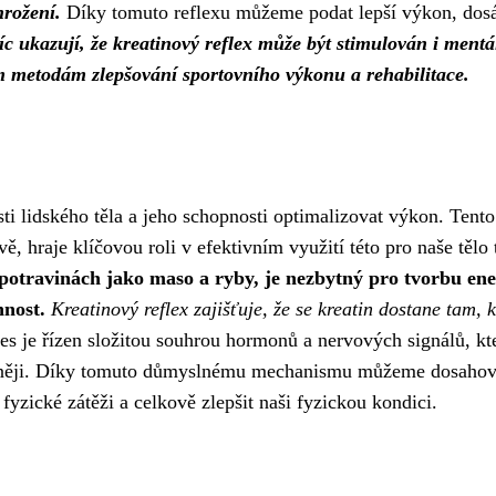
hrožení.
Díky tomuto reflexu můžeme podat lepší výkon, dos
íc ukazují, že kreatinový reflex může být stimulován i ment
m metodám zlepšování sportovního výkonu a rehabilitace.
ti lidského těla a jeho schopnosti optimalizovat výkon. Tento
ě, hraje klíčovou roli v efektivním využití této pro naše tělo 
v potravinách jako maso a ryby, je nezbytný pro tvorbu ene
nnost.
Kreatinový reflex zajišťuje, že se kreatin dostane tam, k
s je řízen složitou souhrou hormonů a nervových signálů, kt
ktivněji. Díky tomuto důmyslnému mechanismu můžeme dosahov
fyzické zátěži a celkově zlepšit naši fyzickou kondici.