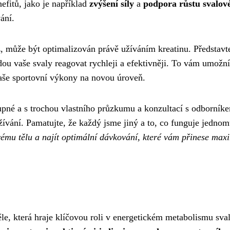
efitů, jako je například
zvýšení síly
a
podpora růstu svalov
ání.
, může být optimalizován právě užíváním kreatinu. Představte
ou vaše svaly reagovat rychleji a efektivněji. To vám umožní
vaše sportovní výkony na novou úroveň.
tupné a s trochou vlastního průzkumu a konzultací s odborník
 užívání. Pamatujte, že každý jsme jiný a to, co funguje jednom
vému tělu a najít optimální dávkování, které vám přinese max
těle, která hraje klíčovou roli v energetickém metabolismu sva