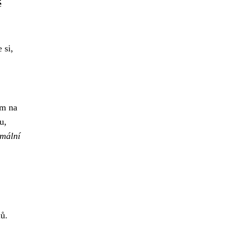
é
 si,
em na
u,
imální
lů.