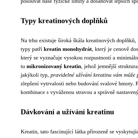
posouvat naše fyzické limity a dosahovat lepších sp
Typy kreatinových doplňků
Na trhu existuje široká škála kreatinových doplňků, 
typy patří
kreatin monohydrát
, který je cenově d
který se vyznačuje vysokou rozpustností a minimáln
tu
mikronizovaný kreatin
, jehož jemnější struktur
jakýkoli typ,
pravidelné užívání kreatinu vám může 
zlepšení vytrvalosti nebo budování svalové hmoty. 
kombinace s vyváženou stravou a správně nastave
Dávkování a užívání kreatinu
Kreatin, tato fascinující látka přirozeně se vyskytu