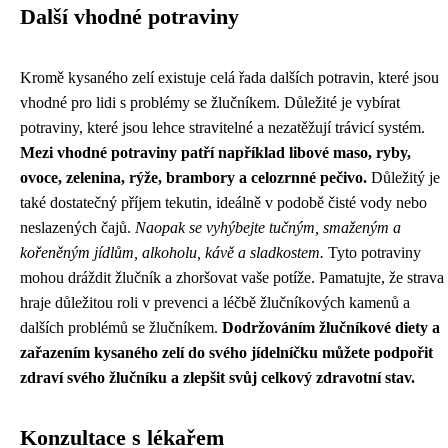
Další vhodné potraviny
Kromě kysaného zelí existuje celá řada dalších potravin, které jsou
vhodné pro lidi s problémy se žlučníkem. Důležité je vybírat
potraviny, které jsou lehce stravitelné a nezatěžují trávicí systém.
Mezi vhodné potraviny patří například libové maso, ryby,
ovoce, zelenina, rýže, brambory a celozrnné pečivo.
Důležitý je
také dostatečný příjem tekutin, ideálně v podobě čisté vody nebo
neslazených čajů.
Naopak se vyhýbejte tučným, smaženým a
kořeněným jídlům, alkoholu, kávě a sladkostem.
Tyto potraviny
mohou dráždit žlučník a zhoršovat vaše potíže. Pamatujte, že strava
hraje důležitou roli v prevenci a léčbě žlučníkových kamenů a
dalších problémů se žlučníkem.
Dodržováním žlučníkové diety a
zařazením kysaného zelí do svého jídelníčku můžete podpořit
zdraví svého žlučníku a zlepšit svůj celkový zdravotní stav.
Konzultace s lékařem