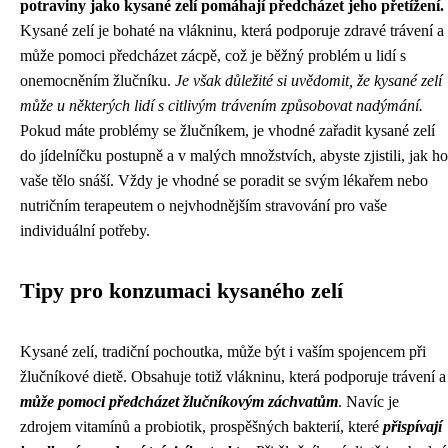
potraviny jako kysané zelí pomáhají předcházet jeho přetížení.
Kysané zelí je bohaté na vlákninu, která podporuje zdravé trávení a
může pomoci předcházet zácpě, což je běžný problém u lidí s
onemocněním žlučníku.
Je však důležité si uvědomit, že kysané zelí
může u některých lidí s citlivým trávením způsobovat nadýmání.
Pokud máte problémy se žlučníkem, je vhodné zařadit kysané zelí
do jídelníčku postupně a v malých množstvích, abyste zjistili, jak ho
vaše tělo snáší. Vždy je vhodné se poradit se svým lékařem nebo
nutričním terapeutem o nejvhodnějším stravování pro vaše
individuální potřeby.
Tipy pro konzumaci kysaného zelí
Kysané zelí, tradiční pochoutka, může být i vaším spojencem při
žlučníkové dietě. Obsahuje totiž vlákninu, která podporuje trávení a
může pomoci předcházet žlučníkovým záchvatům
. Navíc je
zdrojem vitamínů a probiotik, prospěšných bakterií, které
přispívají