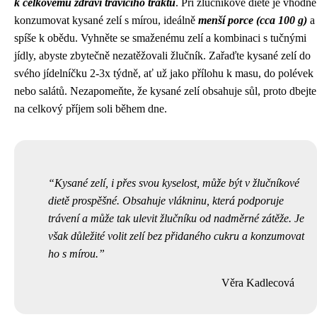
k celkovému zdraví trávicího traktu
. Při žlučníkové dietě je vhodné
konzumovat kysané zelí s mírou, ideálně
menší porce (cca 100 g)
a
spíše k obědu. Vyhněte se smaženému zelí a kombinaci s tučnými
jídly, abyste zbytečně nezatěžovali žlučník. Zařaďte kysané zelí do
svého jídelníčku 2-3x týdně, ať už jako přílohu k masu, do polévek
nebo salátů. Nezapomeňte, že kysané zelí obsahuje sůl, proto dbejte
na celkový příjem soli během dne.
Kysané zelí, i přes svou kyselost, může být v žlučníkové
dietě prospěšné. Obsahuje vlákninu, která podporuje
trávení a může tak ulevit žlučníku od nadměrné zátěže. Je
však důležité volit zelí bez přidaného cukru a konzumovat
ho s mírou.
Věra Kadlecová