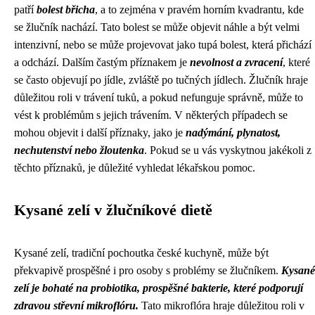
patří
bolest břicha
, a to zejména v pravém horním kvadrantu, kde
se žlučník nachází. Tato bolest se může objevit náhle a být velmi
intenzivní, nebo se může projevovat jako tupá bolest, která přichází
a odchází. Dalším častým příznakem je
nevolnost a zvracení
, které
se často objevují po jídle, zvláště po tučných jídlech. Žlučník hraje
důležitou roli v trávení tuků, a pokud nefunguje správně, může to
vést k problémům s jejich trávením. V některých případech se
mohou objevit i další příznaky, jako je
nadýmání, plynatost,
nechutenství nebo žloutenka
. Pokud se u vás vyskytnou jakékoli z
těchto příznaků, je důležité vyhledat lékařskou pomoc.
Kysané zelí v žlučníkové dietě
Kysané zelí, tradiční pochoutka české kuchyně, může být
překvapivě prospěšné i pro osoby s problémy se žlučníkem.
Kysané
zelí je bohaté na probiotika, prospěšné bakterie, které podporují
zdravou střevní mikroflóru.
Tato mikroflóra hraje důležitou roli v