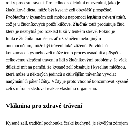
roli v procesu trávení. Pro jedince s dietními omezeními, jako je
žlučníková dieta, může být kysané zelí obzvlášť prospěšné.
Probiotika
v kysaném zelí mohou napomoci
lepšímu trávení tuků
,
což je u žlučníkových potíží klíčové.
Žlučník
totiž produkuje žluč,
která je nezbytná pro rozklad tuků v tenkém střevě. Pokud je
funkce žlučníku narušena, ať už zánětem nebo jiným
onemocněním, může být trávení tuků ztížené. Pravidelná
konzumace kysaného zelí může tento proces usnadnit a přispět k
celkovému zlepšení trávení u lidí s žlučníkovými problémy. Je však
důležité mít na paměti, že kysané zelí obsahuje i kyselinu mléčnou,
která může u některých jedinců s citlivějším trávením vyvolat
nadýmání či pálení žáhy. Vždy je proto vhodné konzumovat kysané
zelí s mírou a sledovat reakce vlastního organismu.
Vláknina pro zdravé trávení
Kysané zelí, tradiční pochoutka české kuchyně, je skvělým zdrojem