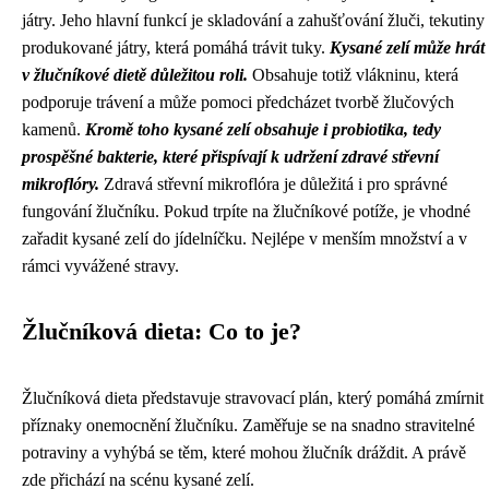
játry. Jeho hlavní funkcí je skladování a zahušťování žluči, tekutiny
produkované játry, která pomáhá trávit tuky.
Kysané zelí může hrát
v žlučníkové dietě důležitou roli.
Obsahuje totiž vlákninu, která
podporuje trávení a může pomoci předcházet tvorbě žlučových
kamenů.
Kromě toho kysané zelí obsahuje i probiotika, tedy
prospěšné bakterie, které přispívají k udržení zdravé střevní
mikroflóry.
Zdravá střevní mikroflóra je důležitá i pro správné
fungování žlučníku. Pokud trpíte na žlučníkové potíže, je vhodné
zařadit kysané zelí do jídelníčku. Nejlépe v menším množství a v
rámci vyvážené stravy.
Žlučníková dieta: Co to je?
Žlučníková dieta představuje stravovací plán, který pomáhá zmírnit
příznaky onemocnění žlučníku. Zaměřuje se na snadno stravitelné
potraviny a vyhýbá se těm, které mohou žlučník dráždit. A právě
zde přichází na scénu kysané zelí.