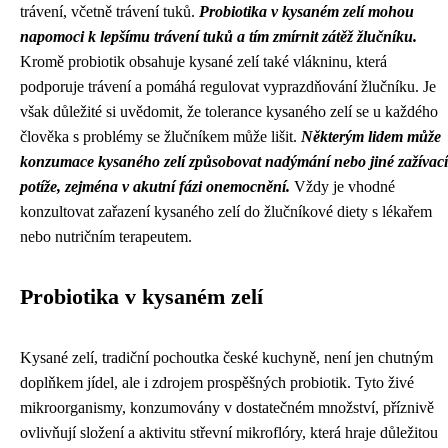
trávení, včetně trávení tuků.
Probiotika v kysaném zelí mohou
napomoci k lepšímu trávení tuků a tím zmírnit zátěž žlučníku.
Kromě probiotik obsahuje kysané zelí také vlákninu, která
podporuje trávení a pomáhá regulovat vyprazdňování žlučníku. Je
však důležité si uvědomit, že tolerance kysaného zelí se u každého
člověka s problémy se žlučníkem může lišit.
Některým lidem může
konzumace kysaného zelí způsobovat nadýmání nebo jiné zažívací
potíže, zejména v akutní fázi onemocnění.
Vždy je vhodné
konzultovat zařazení kysaného zelí do žlučníkové diety s lékařem
nebo nutričním terapeutem.
Probiotika v kysaném zelí
Kysané zelí, tradiční pochoutka české kuchyně, není jen chutným
doplňkem jídel, ale i zdrojem prospěšných probiotik. Tyto živé
mikroorganismy, konzumovány v dostatečném množství, příznivě
ovlivňují složení a aktivitu střevní mikroflóry, která hraje důležitou