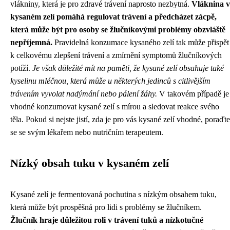
vlákniny, která je pro zdravé trávení naprosto nezbytná.
Vláknina v
kysaném zelí pomáhá regulovat trávení a předcházet zácpě,
která může být pro osoby se žlučníkovými problémy obzvláště
nepříjemná.
Pravidelná konzumace kysaného zelí tak může přispět
k celkovému zlepšení trávení a zmírnění symptomů žlučníkových
potíží.
Je však důležité mít na paměti, že kysané zelí obsahuje také
kyselinu mléčnou, která může u některých jedinců s citlivějším
trávením vyvolat nadýmání nebo pálení žáhy.
V takovém případě je
vhodné konzumovat kysané zelí s mírou a sledovat reakce svého
těla. Pokud si nejste jistí, zda je pro vás kysané zelí vhodné, poraďte
se se svým lékařem nebo nutričním terapeutem.
Nízký obsah tuku v kysaném zelí
Kysané zelí je fermentovaná pochutina s nízkým obsahem tuku,
která může být prospěšná pro lidi s problémy se žlučníkem.
Žlučník hraje důležitou roli v trávení tuků a nízkotučné