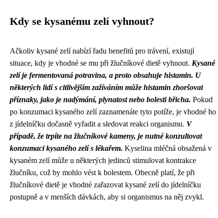
Kdy se kysanému zelí vyhnout?
Ačkoliv kysané zelí nabízí řadu benefitů pro trávení, existují
situace, kdy je vhodné se mu při žlučníkové dietě vyhnout.
Kysané
zelí je fermentovaná potravina, a proto obsahuje histamin. U
některých lidí s citlivějším zažíváním může histamin zhoršovat
příznaky, jako je nadýmání, plynatost nebo bolesti břicha.
Pokud
po konzumaci kysaného zelí zaznamenáte tyto potíže, je vhodné ho
z jídelníčku dočasně vyřadit a sledovat reakci organismu.
V
případě, že trpíte na žlučníkové kameny, je nutné konzultovat
konzumaci kysaného zelí s lékařem.
Kyselina mléčná obsažená v
kysaném zelí může u některých jedinců stimulovat kontrakce
žlučníku, což by mohlo vést k bolestem. Obecně platí, že při
žlučníkové dietě je vhodné zařazovat kysané zelí do jídelníčku
postupně a v menších dávkách, aby si organismus na něj zvykl.