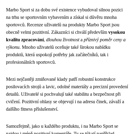
Marbo Sport si za dobu své existence vybudoval silnou pozici
na trhu se sportovním vybavením a získal si důvěru mnoha
sportovců. Recenze uživatelů na produkty Marbo Sport jsou
obecně velmi pozitivní. Zákazníci si chválí především
vysokou
kvalitu zpracování
,
dlouhou životnost
a
příznivý poměr ceny a
výkonu
. Mnoho uživatelů oceňuje také širokou nabídku
produktů, která uspokojí potřeby jak začátečníků, tak i
profesionálních sportovců.
Mezi nejčastěji zmiňované klady patří robustní konstrukce
posilovacích strojů a lavic, odolné materiály a precizní provedení
detailů. Uživatelé si pochvalují také stabilitu a bezpečnost při
cvičení. Pozitivní ohlasy se objevují i na adresu činek, závaží a
dalšího fitness příslušenství.
Samozřejmě, jako u každého produktu, i na Marbo Sport se
najdou i méně pozitivní komentáře. Ty se týkají například