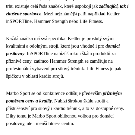
trhu existuje celá řada značek, které uspokojí jak
začínající, tak i
zkušené sportovce
. Mezi nejznámější patří například Kettler,
inSPORTline, Hammer Strength nebo Life Fitness.
Každá značka má svá specifika. Kettler je proslulý svými
kvalitními a odolnými stroji, které jsou vhodné i pro
domácí
posilovny
. InSPORTline nabízí širokou škálu produktů za
příznivé ceny, zatímco Hammer Strength se zaměřuje na
profesionální vybavení pro silový trénink. Life Fitness je pak
špičkou v oblasti kardio strojů.
Marbo Sport se od konkurence odlišuje především
příznivým
poměrem ceny a kvality
. Nabízí širokou škálu strojů a
příslušenství pro silový i kardio trénink, a to za dostupné ceny.
Díky tomu je Marbo Sport oblíbenou volbou pro domácí
posilovny, ale i menší fitness centra.