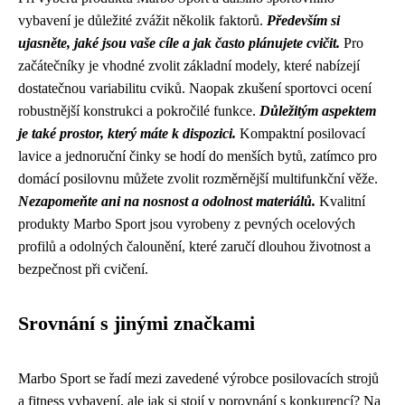
vybavení je důležité zvážit několik faktorů.
Především si
ujasněte, jaké jsou vaše cíle a jak často plánujete cvičit.
Pro
začátečníky je vhodné zvolit základní modely, které nabízejí
dostatečnou variabilitu cviků. Naopak zkušení sportovci ocení
robustnější konstrukci a pokročilé funkce.
Důležitým aspektem
je také prostor, který máte k dispozici.
Kompaktní posilovací
lavice a jednoruční činky se hodí do menších bytů, zatímco pro
domácí posilovnu můžete zvolit rozměrnější multifunkční věže.
Nezapomeňte ani na nosnost a odolnost materiálů.
Kvalitní
produkty Marbo Sport jsou vyrobeny z pevných ocelových
profilů a odolných čalounění, které zaručí dlouhou životnost a
bezpečnost při cvičení.
Srovnání s jinými značkami
Marbo Sport se řadí mezi zavedené výrobce posilovacích strojů
a fitness vybavení, ale jak si stojí v porovnání s konkurencí? Na