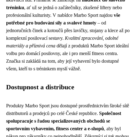
tréninku
, ať už se jedná o začátečníky, zkušené liftery nebo
profesionální kulturisty. V nabídce Marbo Sport najdou
vše
potřebné pro budování síly a svalové hmoty
– od
jednoručních činek a kotoučů přes lavičky, stojany a klece až po
komplexní posilovací sestavy.
Kvalitní zpracování, odolné
materiály a příznivá cena
dělají z produktů Marbo Sport ideální
volbu pro domácí posilovny, ale i pro menší fitness centra.
Značka si zakládá na tom, aby její vybavení bylo dostupné
všem, kteří to s tréninkem myslí vážně.
Dostupnost a distribuce
Produkty Marbo Sport jsou dostupné prostřednictvím široké sítě
distributorů a prodejců po celé České republice.
Společnost
spolupracuje s řadou specializovaných obchodů se
sportovním vybavením, fitness center a e-shopů
, aby byl
nákup pro zákazníky co nejpohodlnější.
Zákazníci si tak mohou