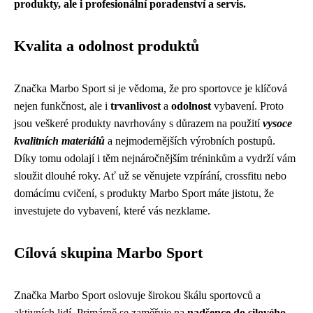
produkty, ale i profesionální poradenství a servis.
Kvalita a odolnost produktů
Značka Marbo Sport si je vědoma, že pro sportovce je klíčová
nejen funkčnost, ale i
trvanlivost
a
odolnost
vybavení. Proto
jsou veškeré produkty navrhovány s důrazem na použití
vysoce
kvalitních materiálů
a nejmodernějších výrobních postupů.
Díky tomu odolají i těm nejnáročnějším tréninkům a vydrží vám
sloužit dlouhé roky. Ať už se věnujete vzpírání, crossfitu nebo
domácímu cvičení, s produkty Marbo Sport máte jistotu, že
investujete do vybavení, které vás nezklame.
Cílová skupina Marbo Sport
Značka Marbo Sport oslovuje širokou škálu sportovců a
aktivních lidí. Primárně se zaměřuje na
nadšence do silového