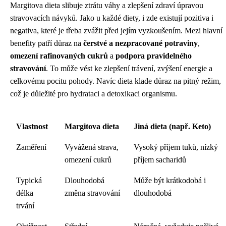
Margitova dieta slibuje ztrátu váhy a zlepšení zdraví úpravou
stravovacích návyků. Jako u každé diety, i zde existují pozitiva i
negativa, které je třeba zvážit před jejím vyzkoušením. Mezi hlavní
benefity patří důraz na
čerstvé a nezpracované potraviny
,
omezení rafinovaných cukrů
a
podpora pravidelného
stravování
. To může vést ke zlepšení trávení, zvýšení energie a
celkovému pocitu pohody. Navíc dieta klade důraz na pitný režim,
což je důležité pro hydrataci a detoxikaci organismu.
Vlastnost
Margitova dieta
Jiná dieta (např. Keto)
Zaměření
Vyvážená strava,
Vysoký příjem tuků, nízký
omezení cukrů
příjem sacharidů
Typická
Dlouhodobá
Může být krátkodobá i
délka
změna stravování
dlouhodobá
trvání