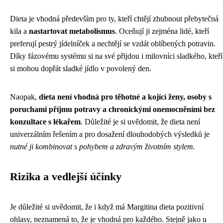
Dieta je vhodná především pro ty, kteří chtějí zhubnout přebytečná
kila a
nastartovat metabolismus
. Oceňují ji zejména lidé, kteří
preferují pestrý jídelníček a nechtějí se vzdát oblíbených potravin.
Díky fázovému systému si na své přijdou i milovníci sladkého, kteří
si mohou dopřát sladké jídlo v povolený den.
Naopak,
dieta není vhodná pro těhotné a kojící ženy, osoby s
poruchami příjmu potravy a chronickými onemocněními bez
konzultace s lékařem
. Důležité je si uvědomit, že dieta není
univerzálním řešením a pro dosažení dlouhodobých výsledků je
nutné ji kombinovat s pohybem a zdravým životním stylem.
Rizika a vedlejší účinky
Je důležité si uvědomit, že i když má Margitina dieta pozitivní
ohlasy, neznamená to, že je vhodná pro každého. Stejně jako u