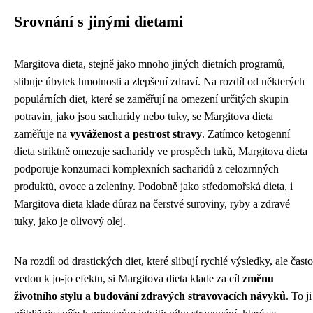
Srovnání s jinými dietami
Margitova dieta, stejně jako mnoho jiných dietních programů,
slibuje úbytek hmotnosti a zlepšení zdraví. Na rozdíl od některých
populárních diet, které se zaměřují na omezení určitých skupin
potravin, jako jsou sacharidy nebo tuky, se Margitova dieta
zaměřuje na
vyváženost a pestrost stravy
. Zatímco ketogenní
dieta striktně omezuje sacharidy ve prospěch tuků, Margitova dieta
podporuje konzumaci komplexních sacharidů z celozrnných
produktů, ovoce a zeleniny. Podobně jako středomořská dieta, i
Margitova dieta klade důraz na čerstvé suroviny, ryby a zdravé
tuky, jako je olivový olej.
Na rozdíl od drastických diet, které slibují rychlé výsledky, ale často
vedou k jo-jo efektu, si Margitova dieta klade za cíl
změnu
životního stylu a budování zdravých stravovacích návyků
. To ji