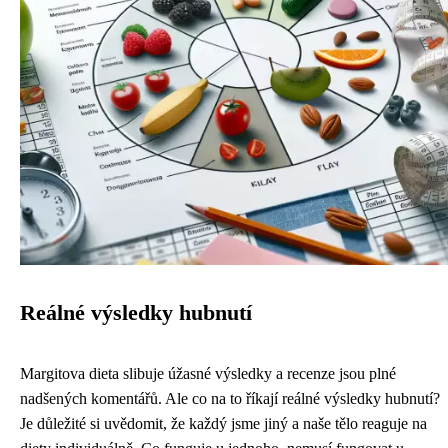
Reálné výsledky hubnutí
Margitova dieta slibuje úžasné výsledky a recenze jsou plné
nadšených komentářů. Ale co na to říkají reálné výsledky hubnutí?
Je důležité si uvědomit, že každý jsme jiný a naše tělo reaguje na