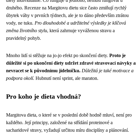
diety individuálně. Co funguje u jednoho, nemusí fungovat u
druhého. Recenze na Margitovu dietu sice často zmiňují rychlý
úbytek váhy v prvních týdnech, ale je to dáno především ztrátou
vody, ne tuku.
Pro dlouhodobé a udržitelné výsledky je klíčová
změna životního stylu
, která zahrnuje vyváženou stravu a
pravidelný pohyb.
Mnoho lidí si stěžuje na jo-jo efekt po skončení diety.
Proto je
důležité si po ukončení diety udržet zdravé stravovací návyky a
nevracet se k původnímu jídelníčku.
Důležitá je také motivace a
podpora okolí.
Hubnutí není sprint, ale maraton.
Pro koho je dieta vhodná?
Margitova dieta, o které se v poslední době hodně mluví, není pro
každého. Její principy, založené na střídání proteinové a
sacharidové stravy, vyžadují určitou míru disciplíny a plánování.