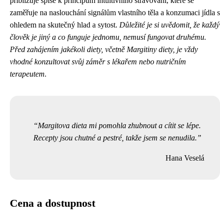
přibližuje spíše k principům intuitivního stravování, které se
zaměřuje na naslouchání signálům vlastního těla a konzumaci jídla s
ohledem na skutečný hlad a sytost.
Důležité je si uvědomit, že každý
člověk je jiný a co funguje jednomu, nemusí fungovat druhému.
Před zahájením jakékoli diety, včetně Margitiny diety, je vždy
vhodné konzultovat svůj záměr s lékařem nebo nutričním
terapeutem.
Margitova dieta mi pomohla zhubnout a cítit se lépe.
Recepty jsou chutné a pestré, takže jsem se nenudila.
Hana Veselá
Cena a dostupnost