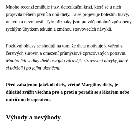
Mnoho recenzí zmiňuje i tzv. detoxikační krizi, která se u nich
projevila během prvních dnů diety. Ta se projevuje bolestmi hlavy,
únavou a nevolností. Tyto příznaky jsou pravděpodobně způsobeny
rychlým úbytkem tekutin a změnou stravovacích návyků.
Pozitivní ohlasy se shodují na tom, že dieta motivuje k vaření z
čerstvých surovin a omezení průmyslově zpracovaných potravin.
Mnoho lidí si díky dietě osvojilo zdravější stravovací návyky, které
si udrželi i po jejím ukončení.
Před zahájením jakékoli diety, včetně Margitiny diety, je
důležité zvážit všechna pro a proti a poradit se s lékařem nebo
nutričním terapeutem.
Výhody a nevýhody