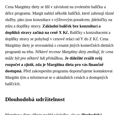
Cena Margitiny diety se liší v závislosti na zvoleném balíčku a
délce programu. Margit nabízí několik balíčků, které zahrnují různé
služby, jako jsou konzultace s výživovým poradcem, jídelníčky na
míru a doplňky stravy.
Základní balíček bez konzultací a
doplňků stravy začíná na ceně X Kč.
Balíčky s konzultacemi a
doplňky stravy se pohybují v cenové relaci od Y do Z Kč. Cena
Margitiny diety je srovnatelná s cenami jiných komerčních dietních
programů na trhu.
Některé recenze Margitiny diety zmiňují, že cena
může být pro některé lidi překážkou.
Je důležité zvážit svůj
rozpočet a zjistit, zda je Margitina dieta pro vás finančně
dostupná.
Před zakoupením programu doporučujeme kontaktovat
Margitin tým a informovat se o aktuálních cenách a dostupných
balíčcích.
Dlouhodobá udržitelnost
Margitova dieta slibuje rychlé výsledky, ale co
dlouhodobá