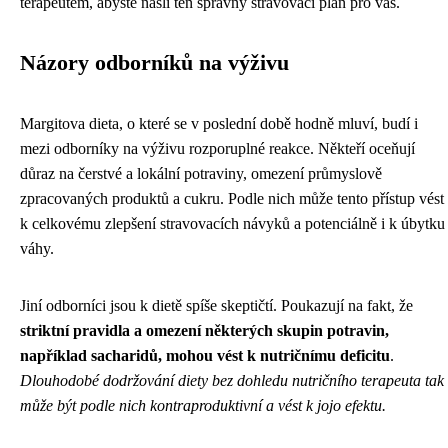
terapeutem, abyste našli ten správný stravovací plán pro vás.
Názory odborníků na výživu
Margitova dieta, o které se v poslední době hodně mluví, budí i
mezi odborníky na výživu rozporuplné reakce. Někteří oceňují
důraz na čerstvé a lokální potraviny, omezení průmyslově
zpracovaných produktů a cukru. Podle nich může tento přístup vést
k celkovému zlepšení stravovacích návyků a potenciálně i k úbytku
váhy.
Jiní odborníci jsou k dietě spíše skeptičtí. Poukazují na fakt, že
striktní pravidla a omezení některých skupin potravin,
například sacharidů, mohou vést k nutričnímu deficitu
.
Dlouhodobé dodržování diety bez dohledu nutričního terapeuta tak
může být podle nich kontraproduktivní a vést k jojo efektu.