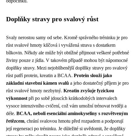
odpočinku.
Doplňky stravy pro svalový růst
Svaly nerostou samy od sebe. Kromě správného tréninku je pro
růst svalové hmoty klíčová i vyvážená strava s dostatkem
bílkovin. Někdy ale může být obtížné přijmout veškeré potřebné
živiny pouze z jídla. V takovém případě mohou být nápomocné
doplňky stravy. Mezi nejoblíbenější doplňky stravy pro svalový
růst patří protein, kreatin a BCAA.
Protein slouží jako
základní stavební kámen svalů
a jeho dostatečný příjem je pro
růst svalové hmoty nezbytný.
Kreatin zvyšuje fyzickou
výkonnost
při po sobě jdoucích krátkodobých intervalech
vysoce intenzivního cvičení, což vám umožní trénovat tvrději a
déle.
BCAA, neboli esenciální aminokyseliny s rozvětveným
řetězcem
, chrání svalovou hmotu před rozpadem a podporují
její regeneraci po tréninku. Je důležité si uvědomit, že doplňky