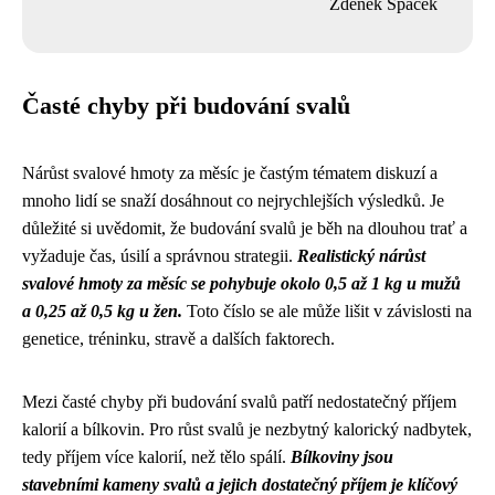
Zdeněk Špaček
Časté chyby při budování svalů
Nárůst svalové hmoty za měsíc je častým tématem diskuzí a
mnoho lidí se snaží dosáhnout co nejrychlejších výsledků. Je
důležité si uvědomit, že budování svalů je běh na dlouhou trať a
vyžaduje čas, úsilí a správnou strategii.
Realistický nárůst
svalové hmoty za měsíc se pohybuje okolo 0,5 až 1 kg u mužů
a 0,25 až 0,5 kg u žen.
Toto číslo se ale může lišit v závislosti na
genetice, tréninku, stravě a dalších faktorech.
Mezi časté chyby při budování svalů patří nedostatečný příjem
kalorií a bílkovin. Pro růst svalů je nezbytný kalorický nadbytek,
tedy příjem více kalorií, než tělo spálí.
Bílkoviny jsou
stavebními kameny svalů a jejich dostatečný příjem je klíčový