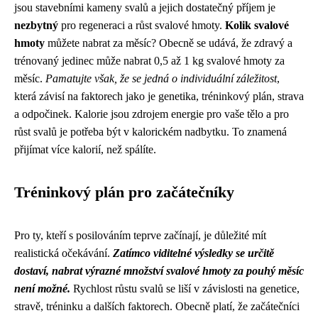
jsou stavebními kameny svalů a jejich dostatečný příjem je
nezbytný
pro regeneraci a růst svalové hmoty.
Kolik svalové
hmoty
můžete nabrat za měsíc? Obecně se udává, že zdravý a
trénovaný jedinec může nabrat 0,5 až 1 kg svalové hmoty za
měsíc.
Pamatujte však, že se jedná o individuální záležitost
,
která závisí na faktorech jako je genetika, tréninkový plán, strava
a odpočinek. Kalorie jsou zdrojem energie pro vaše tělo a pro
růst svalů je potřeba být v kalorickém nadbytku. To znamená
přijímat více kalorií, než spálíte.
Tréninkový plán pro začátečníky
Pro ty, kteří s posilováním teprve začínají, je důležité mít
realistická očekávání.
Zatímco viditelné výsledky se určitě
dostaví, nabrat výrazné množství svalové hmoty za pouhý měsíc
není možné.
Rychlost růstu svalů se liší v závislosti na genetice,
stravě, tréninku a dalších faktorech. Obecně platí, že začátečníci