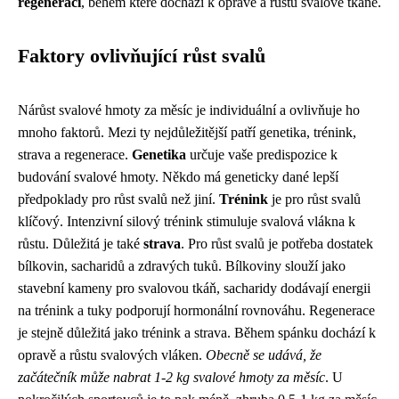
regeneraci
, během které dochází k opravě a růstu svalové tkáně.
Faktory ovlivňující růst svalů
Nárůst svalové hmoty za měsíc je individuální a ovlivňuje ho
mnoho faktorů. Mezi ty nejdůležitější patří genetika, trénink,
strava a regenerace.
Genetika
určuje vaše predispozice k
budování svalové hmoty. Někdo má geneticky dané lepší
předpoklady pro růst svalů než jiní.
Trénink
je pro růst svalů
klíčový. Intenzivní silový trénink stimuluje svalová vlákna k
růstu. Důležitá je také
strava
. Pro růst svalů je potřeba dostatek
bílkovin, sacharidů a zdravých tuků. Bílkoviny slouží jako
stavební kameny pro svalovou tkáň, sacharidy dodávají energii
na trénink a tuky podporují hormonální rovnováhu. Regenerace
je stejně důležitá jako trénink a strava. Během spánku dochází k
opravě a růstu svalových vláken.
Obecně se udává, že
začátečník může nabrat 1-2 kg svalové hmoty za měsíc
. U