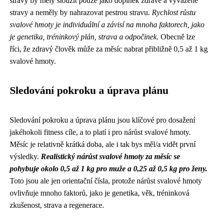
stravy by měly sloužit pouze jako doplněk zdravé a vyvážené
stravy a neměly by nahrazovat pestrou stravu.
Rychlost růstu
svalové hmoty je individuální a závisí na mnoha faktorech, jako
je genetika, tréninkový plán, strava a odpočinek.
Obecně lze
říci, že zdravý člověk může za měsíc nabrat přibližně 0,5 až 1 kg
svalové hmoty.
Sledování pokroku a úprava plánu
Sledování pokroku a úprava plánu jsou klíčové pro dosažení
jakéhokoli fitness cíle, a to platí i pro nárůst svalové hmoty.
Měsíc je relativně krátká doba, ale i tak bys měl/a vidět první
výsledky.
Realistický nárůst svalové hmoty za měsíc se
pohybuje okolo 0,5 až 1 kg pro muže a 0,25 až 0,5 kg pro ženy.
Toto jsou ale jen orientační čísla, protože nárůst svalové hmoty
ovlivňuje mnoho faktorů, jako je genetika, věk, tréninková
zkušenost, strava a regenerace.