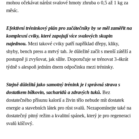
mohou očekávat nárůst svalové hmoty zhruba o 0,5 až 1 kg za
měsíc.
Efektivní tréninkový plán pro začátečníky by se měl zaměřit na
komplexní cviky, které zapojují více svalových skupin
najednou.
Mezi takové cviky patří například dřepy, kliky,
shyby, bench press a mrtvý tah. Je důležité začít s menší zátěží a
postupně ji zvyšovat, jak sílíte. Doporučuje se trénovat 3-4krát
týdně s alespoň jedním dnem odpočinku mezi tréninky.
Stejně důležitá jako samotný trénink je i správná strava s
dostatkem bílkovin, sacharidů a zdravých tuků.
Bez
dostatečného přísunu kalorií a živin tělo nebude mít dostatek
energie a stavebních látek pro růst svalů. Nezapomínejte také na
dostatečný pitný režim a kvalitní spánek, který je pro regeneraci
svalů klíčový.