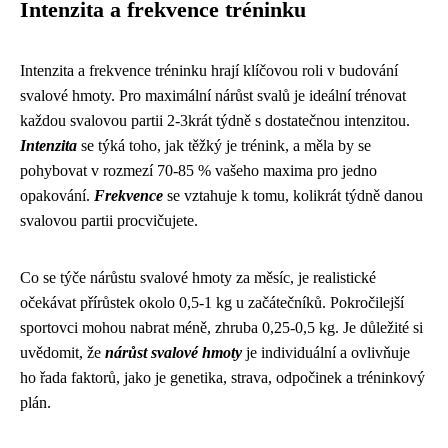
Intenzita a frekvence tréninku
Intenzita a frekvence tréninku hrají klíčovou roli v budování
svalové hmoty. Pro maximální nárůst svalů je ideální trénovat
každou svalovou partii 2-3krát týdně s dostatečnou intenzitou.
Intenzita
se týká toho, jak těžký je trénink, a měla by se
pohybovat v rozmezí 70-85 % vašeho maxima pro jedno
opakování.
Frekvence
se vztahuje k tomu, kolikrát týdně danou
svalovou partii procvičujete.
Co se týče nárůstu svalové hmoty za měsíc, je realistické
očekávat přírůstek okolo 0,5-1 kg u začátečníků. Pokročilejší
sportovci mohou nabrat méně, zhruba 0,25-0,5 kg. Je důležité si
uvědomit, že
nárůst svalové hmoty
je individuální a ovlivňuje
ho řada faktorů, jako je genetika, strava, odpočinek a tréninkový
plán.