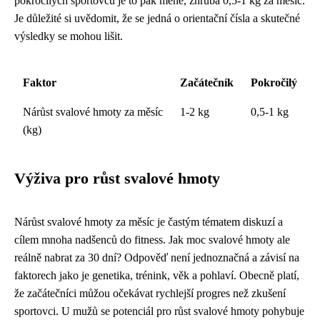
pokročilých sportovců je to pak méně, zhruba 0,5-1 kg za měsíc.
Je důležité si uvědomit, že se jedná o orientační čísla a skutečné
výsledky se mohou lišit.
Faktor
Začátečník
Pokročilý
Nárůst svalové hmoty za měsíc
1-2 kg
0,5-1 kg
(kg)
Výživa pro růst svalové hmoty
Nárůst svalové hmoty za měsíc je častým tématem diskuzí a
cílem mnoha nadšenců do fitness. Jak moc svalové hmoty ale
reálně nabrat za 30 dní? Odpověď není jednoznačná a závisí na
faktorech jako je genetika, trénink, věk a pohlaví. Obecně platí,
že začátečníci můžou očekávat rychlejší progres než zkušení
sportovci. U mužů se potenciál pro růst svalové hmoty pohybuje