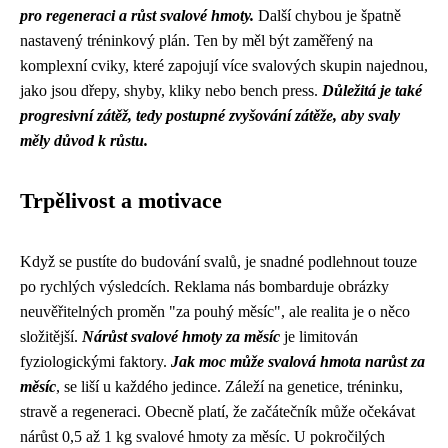
pro regeneraci a růst svalové hmoty.
Další chybou je špatně
nastavený tréninkový plán. Ten by měl být zaměřený na
komplexní cviky, které zapojují více svalových skupin najednou,
jako jsou dřepy, shyby, kliky nebo bench press.
Důležitá je také
progresivní zátěž, tedy postupné zvyšování zátěže, aby svaly
měly důvod k růstu.
Trpělivost a motivace
Když se pustíte do budování svalů, je snadné podlehnout touze
po rychlých výsledcích. Reklama nás bombarduje obrázky
neuvěřitelných proměn "za pouhý měsíc", ale realita je o něco
složitější.
Nárůst svalové hmoty za měsíc
je limitován
fyziologickými faktory.
Jak moc může svalová hmota narůst za
měsíc
, se liší u každého jedince. Záleží na genetice, tréninku,
stravě a regeneraci. Obecně platí, že začátečník může očekávat
nárůst 0,5 až 1 kg svalové hmoty za měsíc. U pokročilých