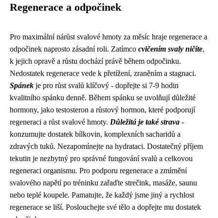
Regenerace a odpočinek
Pro maximální nárůst svalové hmoty za měsíc hraje regenerace a
odpočinek naprosto zásadní roli. Zatímco
cvičením svaly ničíte
,
k jejich opravě a růstu dochází právě během odpočinku.
Nedostatek regenerace vede k přetížení, zraněním a stagnaci.
Spánek
je pro růst svalů klíčový - dopřejte si 7-9 hodin
kvalitního spánku denně. Během spánku se uvolňují důležité
hormony, jako testosteron a růstový hormon, které podporují
regeneraci a růst svalové hmoty.
Důležitá je také strava
-
konzumujte dostatek bílkovin, komplexních sacharidů a
zdravých tuků. Nezapomínejte na hydrataci. Dostatečný příjem
tekutin je nezbytný pro správné fungování svalů a celkovou
regeneraci organismu. Pro podporu regenerace a zmírnění
svalového napětí po tréninku zařaďte strečink, masáže, saunu
nebo teplé koupele. Pamatujte, že každý jsme jiný a rychlost
regenerace se liší. Poslouchejte své tělo a dopřejte mu dostatek