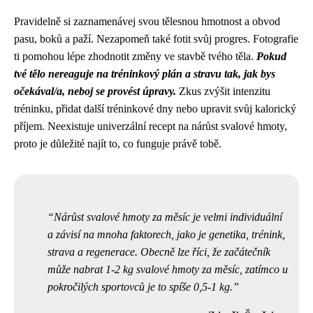
Pravidelně si zaznamenávej svou tělesnou hmotnost a obvod
pasu, boků a paží. Nezapomeň také fotit svůj progres. Fotografie
ti pomohou lépe zhodnotit změny ve stavbě tvého těla.
Pokud
tvé tělo nereaguje na tréninkový plán a stravu tak, jak bys
očekával/a, neboj se provést úpravy.
Zkus zvýšit intenzitu
tréninku, přidat další tréninkové dny nebo upravit svůj kalorický
příjem. Neexistuje univerzální recept na nárůst svalové hmoty,
proto je důležité najít to, co funguje právě tobě.
Nárůst svalové hmoty za měsíc je velmi individuální
a závisí na mnoha faktorech, jako je genetika, trénink,
strava a regenerace. Obecně lze říci, že začátečník
může nabrat 1-2 kg svalové hmoty za měsíc, zatímco u
pokročilých sportovců je to spíše 0,5-1 kg.