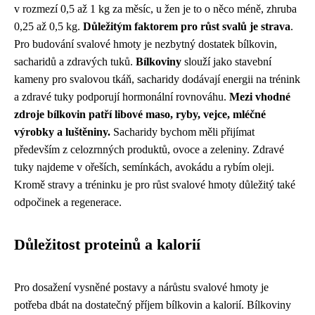
v rozmezí 0,5 až 1 kg za měsíc, u žen je to o něco méně, zhruba
0,25 až 0,5 kg.
Důležitým faktorem pro růst svalů je strava
.
Pro budování svalové hmoty je nezbytný dostatek bílkovin,
sacharidů a zdravých tuků.
Bílkoviny
slouží jako stavební
kameny pro svalovou tkáň, sacharidy dodávají energii na trénink
a zdravé tuky podporují hormonální rovnováhu.
Mezi vhodné
zdroje bílkovin patří libové maso, ryby, vejce, mléčné
výrobky a luštěniny.
Sacharidy bychom měli přijímat
především z celozrnných produktů, ovoce a zeleniny. Zdravé
tuky najdeme v ořeších, semínkách, avokádu a rybím oleji.
Kromě stravy a tréninku je pro růst svalové hmoty důležitý také
odpočinek a regenerace.
Důležitost proteinů a kalorií
Pro dosažení vysněné postavy a nárůstu svalové hmoty je
potřeba dbát na dostatečný příjem bílkovin a kalorií. Bílkoviny