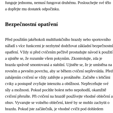
funguje jednomu, nemusí fungovat druhému. Poslouchejte své tělo
a dopřejte mu dostatek odpočinku.
Bezpečnostní opatření
Před použitím jakéhokoli multifunkčního hrazdy nebo sportovního
nářadí s více funkcemi je nezbytné dodržovat základní bezpečnostní
opatření. Vždy si před cvičením pečlivě prostudujte návod k použití
a ujistěte se, že rozumíte všem pokynům. Zkontrolujte, zda je
hrazda správně smontovaná a stabilní. Ujistěte se, že je umístěna na
rovném a pevném povrchu, aby se během cvičení nepřevrátila. Před
zahájením cvičení se vždy zahřejte a protáhněte. Začněte s lehčími
cviky a postupně zvyšujte intenzitu a obtížnost. Nepřeceňujte své
síly a možnosti. Pokud pocítíte bolest nebo nepohodlí, okamžitě
cvičení přerušte. Při cvičení na hrazdě používejte vhodné oblečení a
obuv. Vyvarujte se volného oblečení, které by se mohlo zachytit o
hrazdu. Pokud jste začátečník, je vhodné cvičit pod dohledem