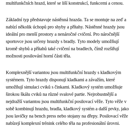
multifunkčních hrazd, které se liší konstrukcí, funkcemi a cenou.
Základní typ představuje nástěnná hrazda. Ta se montuje na zeď a
nabízí několik úchopů pro shyby a přítahy. Nástěnné hrazdy jsou
ideální pro menší prostory a nenáročné cvičení. Pro náročnější
sportovce jsou určeny hrazdy s bradly. Tyto modely umožňují
kromě shybů a přítahů také cvičení na bradlech, čímž rozšiřují
možnosti posilování horní části těla.
Komplexnější variantou jsou multifunkční hrazdy s kladkovým
systémem. Tyto hrazdy disponují kladkami a závažím, které
umožňují simulaci cviků s činkami. Kladkový systém umožňuje
širokou škálu cviků na různé svalové partie. Nejrobustnější a
nejdražší variantou jsou multifunkční posilovací věže. Tyto věže v
sobě kombinují hrazdu, bradla, kladkový systém a další prvky, jako
jsou lavičky na bench press nebo stojany na dřepy. Posilovací věže
nabízejí komplexní trénink celého těla na profesionální úrovni.