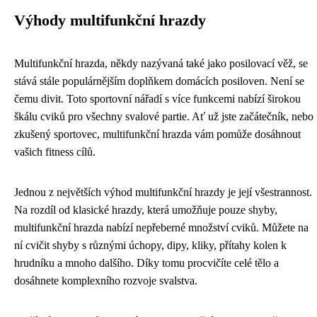
Výhody multifunkční hrazdy
Multifunkční hrazda, někdy nazývaná také jako posilovací věž, se
stává stále populárnějším doplňkem domácích posiloven. Není se
čemu divit. Toto sportovní nářadí s více funkcemi nabízí širokou
škálu cviků pro všechny svalové partie. Ať už jste začátečník, nebo
zkušený sportovec, multifunkční hrazda vám pomůže dosáhnout
vašich fitness cílů.
Jednou z největších výhod multifunkční hrazdy je její všestrannost.
Na rozdíl od klasické hrazdy, která umožňuje pouze shyby,
multifunkční hrazda nabízí nepřeberné množství cviků. Můžete na
ní cvičit shyby s různými úchopy, dipy, kliky, přítahy kolen k
hrudníku a mnoho dalšího. Díky tomu procvičíte celé tělo a
dosáhnete komplexního rozvoje svalstva.