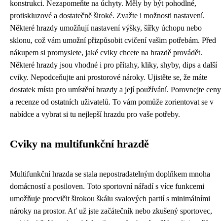
konstrukci. Nezapomeňte na úchyty. Měly by být pohodlné,
protiskluzové a dostatečně široké. Zvažte i možnosti nastavení.
Některé hrazdy umožňují nastavení výšky, šířky úchopu nebo
sklonu, což vám umožní přizpůsobit cvičení vašim potřebám. Před
nákupem si promyslete, jaké cviky chcete na hrazdě provádět.
Některé hrazdy jsou vhodné i pro přítahy, kliky, shyby, dips a další
cviky. Nepodceňujte ani prostorové nároky. Ujistěte se, že máte
dostatek místa pro umístění hrazdy a její používání. Porovnejte ceny
a recenze od ostatních uživatelů. To vám pomůže zorientovat se v
nabídce a vybrat si tu nejlepší hrazdu pro vaše potřeby.
Cviky na multifunkční hrazdě
Multifunkční hrazda se stala nepostradatelným doplňkem mnoha
domácností a posiloven. Toto sportovní nářadí s více funkcemi
umožňuje procvičit širokou škálu svalových partií s minimálními
nároky na prostor. Ať už jste začátečník nebo zkušený sportovec,