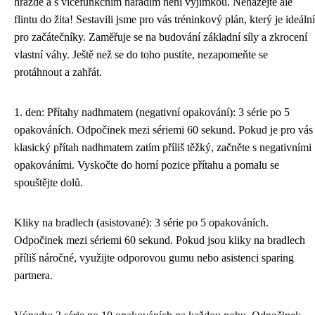
hrazdě a s vícefunkčním nářadím není výjimkou. Neházejte ale
flintu do žita! Sestavili jsme pro vás tréninkový plán, který je ideální
pro začátečníky. Zaměřuje se na budování základní síly a zkrocení
vlastní váhy. Ještě než se do toho pustíte, nezapomeňte se
protáhnout a zahřát.
1. den: Přítahy nadhmatem (negativní opakování): 3 série po 5
opakováních. Odpočinek mezi sériemi 60 sekund. Pokud je pro vás
klasický přítah nadhmatem zatím příliš těžký, začněte s negativními
opakováními. Vyskočte do horní pozice přítahu a pomalu se
spouštějte dolů.
Kliky na bradlech (asistované): 3 série po 5 opakováních.
Odpočinek mezi sériemi 60 sekund. Pokud jsou kliky na bradlech
příliš náročné, využijte odporovou gumu nebo asistenci sparing
partnera.