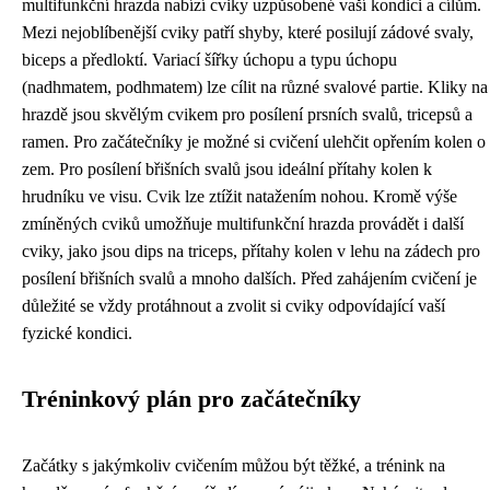
multifunkční hrazda nabízí cviky uzpůsobené vaší kondici a cílům.
Mezi nejoblíbenější cviky patří shyby, které posilují zádové svaly,
biceps a předloktí. Variací šířky úchopu a typu úchopu
(nadhmatem, podhmatem) lze cílit na různé svalové partie. Kliky na
hrazdě jsou skvělým cvikem pro posílení prsních svalů, tricepsů a
ramen. Pro začátečníky je možné si cvičení ulehčit opřením kolen o
zem. Pro posílení břišních svalů jsou ideální přítahy kolen k
hrudníku ve visu. Cvik lze ztížit natažením nohou. Kromě výše
zmíněných cviků umožňuje multifunkční hrazda provádět i další
cviky, jako jsou dips na triceps, přítahy kolen v lehu na zádech pro
posílení břišních svalů a mnoho dalších. Před zahájením cvičení je
důležité se vždy protáhnout a zvolit si cviky odpovídající vaší
fyzické kondici.
Tréninkový plán pro začátečníky
Začátky s jakýmkoliv cvičením můžou být těžké, a trénink na