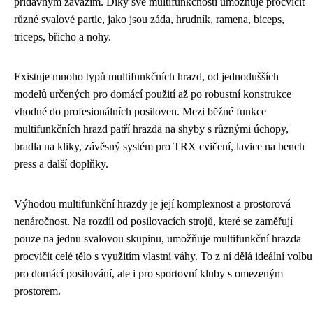
přídavným závažím. Díky své multifunkčnosti umožňuje procvičit
různé svalové partie, jako jsou záda, hrudník, ramena, biceps,
triceps, břicho a nohy.
Existuje mnoho typů multifunkčních hrazd, od jednodušších
modelů určených pro domácí použití až po robustní konstrukce
vhodné do profesionálních posiloven. Mezi běžné funkce
multifunkčních hrazd patří hrazda na shyby s různými úchopy,
bradla na kliky, závěsný systém pro TRX cvičení, lavice na bench
press a další doplňky.
Výhodou multifunkční hrazdy je její komplexnost a prostorová
nenáročnost. Na rozdíl od posilovacích strojů, které se zaměřují
pouze na jednu svalovou skupinu, umožňuje multifunkční hrazda
procvičit celé tělo s využitím vlastní váhy. To z ní dělá ideální volbu
pro domácí posilování, ale i pro sportovní kluby s omezeným
prostorem.