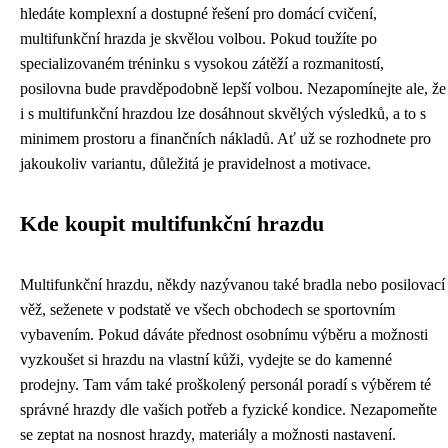
hledáte komplexní a dostupné řešení pro domácí cvičení,
multifunkční hrazda je skvělou volbou. Pokud toužíte po
specializovaném tréninku s vysokou zátěží a rozmanitostí,
posilovna bude pravděpodobně lepší volbou. Nezapomínejte ale, že
i s multifunkční hrazdou lze dosáhnout skvělých výsledků, a to s
minimem prostoru a finančních nákladů. Ať už se rozhodnete pro
jakoukoliv variantu, důležitá je pravidelnost a motivace.
Kde koupit multifunkční hrazdu
Multifunkční hrazdu, někdy nazývanou také bradla nebo posilovací
věž, seženete v podstatě ve všech obchodech se sportovním
vybavením. Pokud dáváte přednost osobnímu výběru a možnosti
vyzkoušet si hrazdu na vlastní kůži, vydejte se do kamenné
prodejny. Tam vám také proškolený personál poradí s výběrem té
správné hrazdy dle vašich potřeb a fyzické kondice. Nezapomeňte
se zeptat na nosnost hrazdy, materiály a možnosti nastavení.