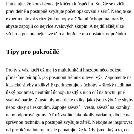
Pamatujte, že konzistence je klíčem k úspěchu. Snažte se cvičit
pravidelně a postupně zvyšujte počet opakování a sérií. Nebojte se
experimentovat s různými úchopy a šířkami úchopu na hrazdě,
abyste zapojili co nejvíce svalových skupin. A nejdůležitější ze
všeho – poslouchejte své tělo a dopřejte mu dostatek odpočinku.
Tipy pro pokročilé
Pro ty z vás, kteří už mají s multifunkční hrazdou něco odjeto,
přinášíme pár tipů, jak posunout trénink o level výš. Zapomeňte na
klasické shyby a kliky! Experimentujte s úchopy – široký nadhmat,
úzký podhmat, neutrální úchop, každý z nich cílí na trochu jiné
svalové partie. Zkuste plyometrické cviky, jako jsou výbušné shyby
nebo kliky s tlesknutím. Zapojte závaží – vestu, závaží na kotníky,
nebo odporové gumy. Ať už zvolíte jakoukoliv variantu, dbejte na
správnou techniku a postupně zvyšujte zátěž. Nebojte se inspirovat
od profíků na internetu, ale pamatujte, že každý jsme jiný a to, co