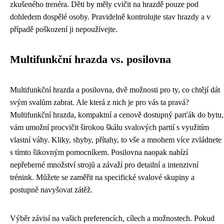
zkušeného trenéra. Děti by měly cvičit na hrazdě pouze pod
dohledem dospělé osoby. Pravidelně kontrolujte stav hrazdy a v
případě poškození ji nepoužívejte.
Multifunkční hrazda vs. posilovna
Multifunkční hrazda a posilovna, dvě možnosti pro ty, co chtějí dát
svým svalům zabrat. Ale která z nich je pro vás ta pravá?
Multifunkční hrazda, kompaktní a cenově dostupný parťák do bytu,
vám umožní procvičit širokou škálu svalových partií s využitím
vlastní váhy. Kliky, shyby, přítahy, to vše a mnohem více zvládnete
s tímto šikovným pomocníkem. Posilovna naopak nabízí
nepřeberné množství strojů a závaží pro detailní a intenzivní
trénink. Můžete se zaměřit na specifické svalové skupiny a
postupně navyšovat zátěž.
Výběr závisí na vašich preferencích, cílech a možnostech. Pokud