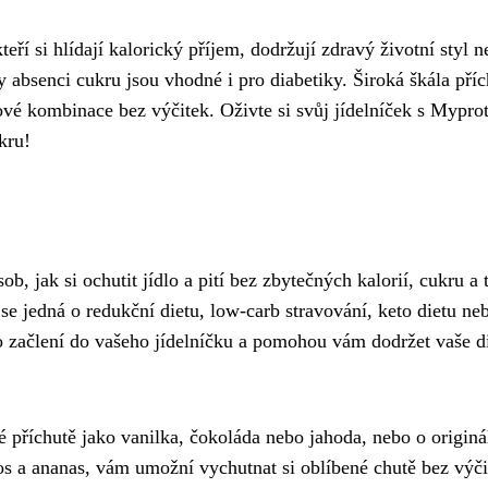
í si hlídají kalorický příjem, dodržují zdravý životní styl n
 absenci cukru jsou vhodné i pro diabetiky. Široká škála příc
é kombinace bez výčitek. Oživte si svůj jídelníček s Myprot
kru!
 jak si ochutit jídlo a pití bez zbytečných kalorií, cukru a 
se jedná o redukční dietu, low-carb stravování, keto dietu ne
o začlení do vašeho jídelníčku a pomohou vám dodržet vaše di
é příchutě jako vanilka, čokoláda nebo jahoda, nebo o originá
os a ananas, vám umožní vychutnat si oblíbené chutě bez výči