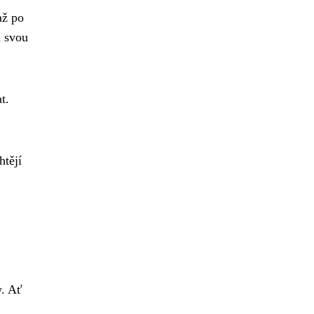
až po
u svou
t.
htějí
y. Ať