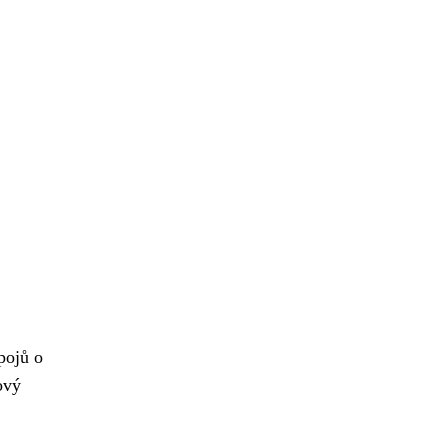
pojů o
ový