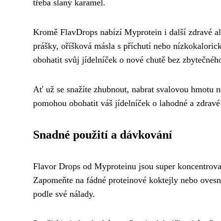
třeba slaný karamel.
Kromě FlavDrops nabízí Myprotein i další zdravé al
prášky, oříšková másla s příchutí nebo nízkokalori
obohatit svůj jídelníček o nové chutě bez zbytečného
Ať už se snažíte zhubnout, nabrat svalovou hmotu ne
pomohou obohatit váš jídelníček o lahodné a zdravé
Snadné použití a dávkování
Flavor Drops od Myproteinu jsou super koncentrované 
Zapomeňte na fádné proteinové koktejly nebo ovesné
podle své nálady.