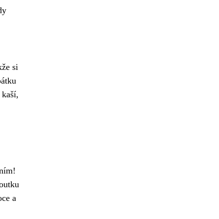
dy
kže si
pátku
kaší,
ením!
houtku
oce a