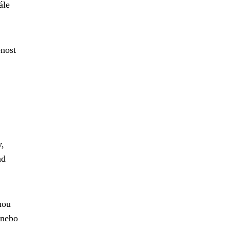
ále
enost
y,
ad
nou
 nebo