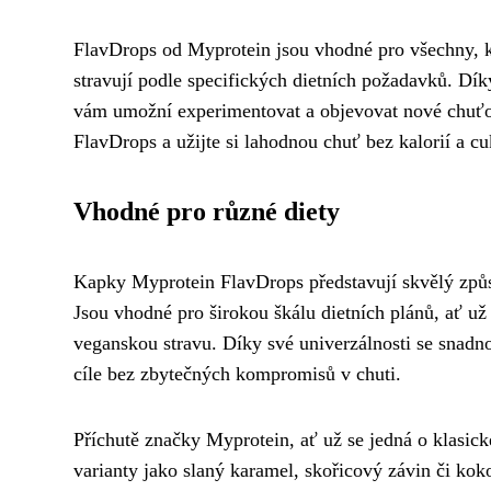
FlavDrops od Myprotein jsou vhodné pro všechny, kteř
stravují podle specifických dietních požadavků. Díky
vám umožní experimentovat a objevovat nové chuťov
FlavDrops a užijte si lahodnou chuť bez kalorií a cu
Vhodné pro různé diety
Kapky Myprotein FlavDrops představují skvělý způsob,
Jsou vhodné pro širokou škálu dietních plánů, ať už 
veganskou stravu. Díky své univerzálnosti se snadn
cíle bez zbytečných kompromisů v chuti.
Příchutě značky Myprotein, ať už se jedná o klasick
varianty jako slaný karamel, skořicový závin či kok