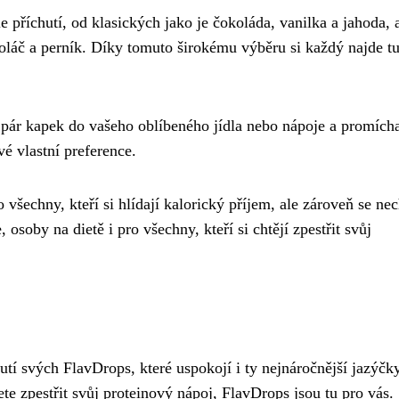
 příchutí, od klasických jako je čokoláda, vanilka a jahoda, 
 koláč a perník. Díky tomuto širokému výběru si každý najde t
 pár kapek do vašeho oblíbeného jídla nebo nápoje a promícha
vé vlastní preference.
echny, kteří si hlídají kalorický příjem, ale zároveň se nec
osoby na dietě i pro všechny, kteří si chtějí zpestřit svůj
tí svých FlavDrops, které uspokojí i ty nejnáročnější jazýčk
ete zpestřit svůj proteinový nápoj, FlavDrops jsou tu pro vás.