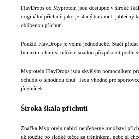
FlavDrops od Myprotein jsou dostupné v široké škále
originální příchutě jako je slaný karamel, jablečný
oblíbenou příchuť.
Použití FlavDrops je velmi jednoduché. Stačí přidat
Intenzitu chuti si můžete snadno přizpůsobit podle s
Myprotein FlavDrops jsou skvělým pomocníkem pro vš
ochudit o lahodnou chuť. Jsou vhodné pro sportovce, 
jídelníček.
Široká škála příchutí
Značka Myprotein nabízí nepřeberné množství příchu
už toužíte po sladké tečce za tréninkem, nebo si chc