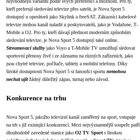
nejvhodnější variantu podle svých preferencí a možností. Pro ty,
kteří preferují sledování televize přes satelit, je Nova Sport 5
dostupný u operátorů jako Skylink a freeSAT. Zákazníci kabelové
televize mohou kanál naladit u poskytovatelů, jako je Vodafone, T-
Mobile a O2. Pro ty, kteří dávají přednost moderním způsobům
sledování televize, je Nova Sport 5 dostupný také online.
Streamovací služby
jako Voyo a T-Mobile TV umožňují sledovat
sportovní přenosy živě i ze záznamu na různých zařízeních, jako
jsou chytré televize, počítače, tablety a mobilní telefony. Díky
široké dostupnosti Nova Sport 5 si fanoušci sportu
nemohou
nechat ujít
žádný důležitý zápas, turnaj nebo závod.
Konkurence na trhu
Nova Sport 5, jakožto televizní kanál zaměřený na sport, vstupuje
na trh s již existující konkurencí. Mezi nejvýznamnější soupeře patří
dlouhodobě zavedené stanice jako
O2 TV Sport
s širokou