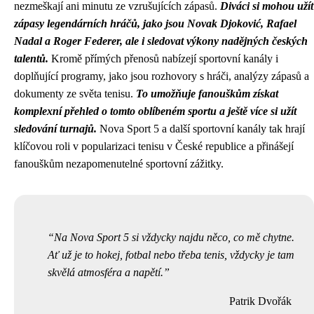
nezmeškají ani minutu ze vzrušujících zápasů.
Diváci si mohou užít
zápasy legendárních hráčů, jako jsou Novak Djoković, Rafael
Nadal a Roger Federer, ale i sledovat výkony nadějných českých
talentů.
Kromě přímých přenosů nabízejí sportovní kanály i
doplňující programy, jako jsou rozhovory s hráči, analýzy zápasů a
dokumenty ze světa tenisu.
To umožňuje fanouškům získat
komplexní přehled o tomto oblíbeném sportu a ještě více si užít
sledování turnajů.
Nova Sport 5 a další sportovní kanály tak hrají
klíčovou roli v popularizaci tenisu v České republice a přinášejí
fanouškům nezapomenutelné sportovní zážitky.
Na Nova Sport 5 si vždycky najdu něco, co mě chytne.
Ať už je to hokej, fotbal nebo třeba tenis, vždycky je tam
skvělá atmosféra a napětí.
Patrik Dvořák