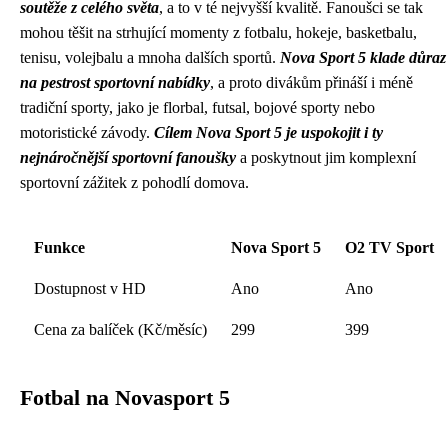
soutěže z celého světa
, a to v té nejvyšší kvalitě. Fanoušci se tak
mohou těšit na strhující momenty z fotbalu, hokeje, basketbalu,
tenisu, volejbalu a mnoha dalších sportů.
Nova Sport 5 klade důraz
na pestrost sportovní nabídky
, a proto divákům přináší i méně
tradiční sporty, jako je florbal, futsal, bojové sporty nebo
motoristické závody.
Cílem Nova Sport 5 je uspokojit i ty
nejnáročnější sportovní fanoušky
a poskytnout jim komplexní
sportovní zážitek z pohodlí domova.
Funkce
Nova Sport 5
O2 TV Sport
Dostupnost v HD
Ano
Ano
Cena za balíček (Kč/měsíc)
299
399
Fotbal na Novasport 5