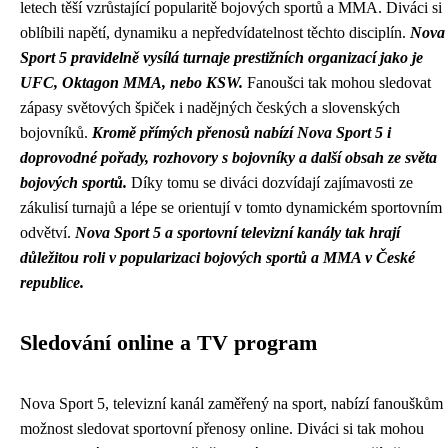
letech těší vzrůstající popularitě bojových sportů a MMA. Diváci si
oblíbili napětí, dynamiku a nepředvídatelnost těchto disciplín.
Nova
Sport 5 pravidelně vysílá turnaje prestižních organizací jako je
UFC, Oktagon MMA, nebo KSW.
Fanoušci tak mohou sledovat
zápasy světových špiček i nadějných českých a slovenských
bojovníků.
Kromě přímých přenosů nabízí Nova Sport 5 i
doprovodné pořady, rozhovory s bojovníky a další obsah ze světa
bojových sportů.
Díky tomu se diváci dozvídají zajímavosti ze
zákulisí turnajů a lépe se orientují v tomto dynamickém sportovním
odvětví.
Nova Sport 5 a sportovní televizní kanály tak hrají
důležitou roli v popularizaci bojových sportů a MMA v České
republice.
Sledování online a TV program
Nova Sport 5, televizní kanál zaměřený na sport, nabízí fanouškům
možnost sledovat sportovní přenosy online. Diváci si tak mohou