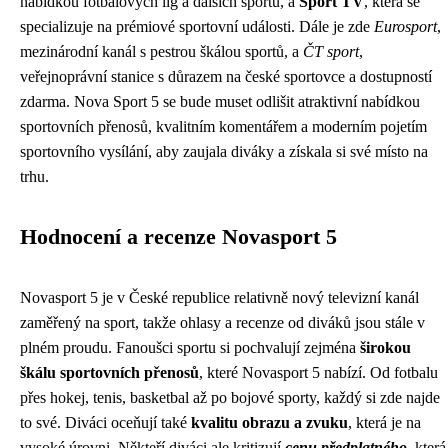
nabídkou fotbalových lig a dalších sportů, a
Sport TV
, která se
specializuje na prémiové sportovní události. Dále je zde
Eurosport
,
mezinárodní kanál s pestrou škálou sportů, a
ČT sport
,
veřejnoprávní stanice s důrazem na české sportovce a dostupností
zdarma. Nova Sport 5 se bude muset odlišit atraktivní nabídkou
sportovních přenosů, kvalitním komentářem a moderním pojetím
sportovního vysílání, aby zaujala diváky a získala si své místo na
trhu.
Hodnocení a recenze Novasport 5
Novasport 5 je v České republice relativně nový televizní kanál
zaměřený na sport, takže ohlasy a recenze od diváků jsou stále v
plném proudu. Fanoušci sportu si pochvalují zejména
širokou
škálu sportovních přenosů
, které Novasport 5 nabízí. Od fotbalu
přes hokej, tenis, basketbal až po bojové sporty, každý si zde najde
to své. Diváci oceňují také
kvalitu obrazu a zvuku
, která je na
vysoké úrovni. Někteří diváci ale kritizují
cenu předplatného
, která