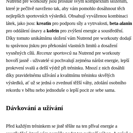
Nutrend pre workouty jsou proslulé svým komplexním složením,
které je pečlivě navrženo tak, aby vám pomohlo dosáhnout těch
nejlepších sportovních výsledků. Obsahují vyváženou kombinaci
látek, jako jsou:
kreatin
pro podporu síly a vytrvalosti,
beta-alanin
pro oddálení únavy a
kofein
pro zvýšení energie a soustředění.
Díky tomuto unikátnímu složení vám Nutrend pre workouty dodají
tu správnou jiskru pro překonání vlastních limitů a dosažení
vysněných cílů.
Recenze sportovců
na Nutrend pre workouty
hovoří jasně - uživatelé si pochvalují zejména nárůst energie, lepší
prokrvení svalů a delší výdrž při tréninku. Mnozí z nich dosáhli
díky pravidelnému užívání a kvalitnímu tréninku skvělých
výsledků, ať už se jedná o zvednutí těžší váhy, zdolání osobního
rekordu v běhu nebo jednoduše o lepší pocit ze sebe sama.
Dávkování a užívání
Před každým tréninkem se jistě těšíte na ten příval energie a