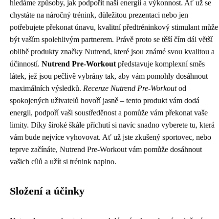
hledáme způsoby, jak podpořit naši energii a výkonnost. Ať už se
chystáte na náročný trénink, důležitou prezentaci nebo jen
potřebujete překonat únavu, kvalitní předtréninkový stimulant může
být vaším spolehlivým partnerem. Právě proto se těší čím dál větší
oblibě produkty značky Nutrend, které jsou známé svou kvalitou a
účinností.
Nutrend Pre-Workout
představuje komplexní směs
látek, jež jsou pečlivě vybrány tak, aby vám pomohly dosáhnout
maximálních výsledků.
Recenze Nutrend Pre-Workout
od
spokojených uživatelů hovoří jasně – tento produkt vám dodá
energii, podpoří vaši soustředěnost a pomůže vám překonat vaše
limity. Díky široké škále příchutí si navíc snadno vyberete tu, která
vám bude nejvíce vyhovovat. Ať už jste zkušený sportovec, nebo
teprve začínáte, Nutrend Pre-Workout vám pomůže dosáhnout
vašich cílů a užít si trénink naplno.
Složení a účinky