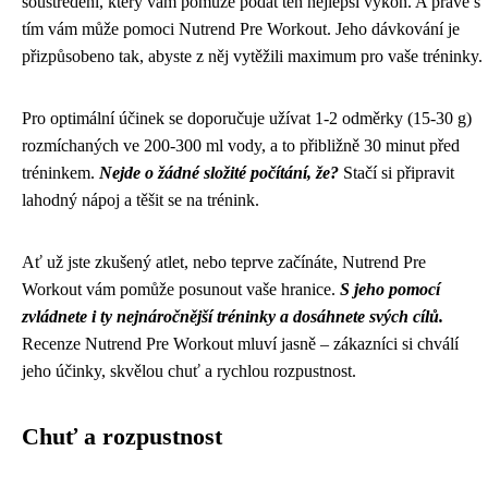
soustředění, který vám pomůže podat ten nejlepší výkon. A právě s
tím vám může pomoci Nutrend Pre Workout. Jeho dávkování je
přizpůsobeno tak, abyste z něj vytěžili maximum pro vaše tréninky.
Pro optimální účinek se doporučuje užívat 1-2 odměrky (15-30 g)
rozmíchaných ve 200-300 ml vody, a to přibližně 30 minut před
tréninkem.
Nejde o žádné složité počítání, že?
Stačí si připravit
lahodný nápoj a těšit se na trénink.
Ať už jste zkušený atlet, nebo teprve začínáte, Nutrend Pre
Workout vám pomůže posunout vaše hranice.
S jeho pomocí
zvládnete i ty nejnáročnější tréninky a dosáhnete svých cílů.
Recenze Nutrend Pre Workout mluví jasně – zákazníci si chválí
jeho účinky, skvělou chuť a rychlou rozpustnost.
Chuť a rozpustnost