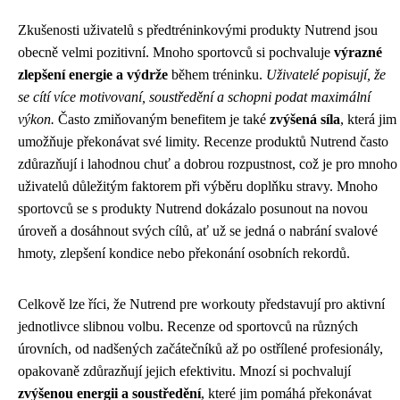
Zkušenosti uživatelů s předtréninkovými produkty Nutrend jsou
obecně velmi pozitivní. Mnoho sportovců si pochvaluje
výrazné
zlepšení energie a výdrže
během tréninku.
Uživatelé popisují, že
se cítí více motivovaní, soustředění a schopni podat maximální
výkon.
Často zmiňovaným benefitem je také
zvýšená síla
, která jim
umožňuje překonávat své limity. Recenze produktů Nutrend často
zdůrazňují i lahodnou chuť a dobrou rozpustnost, což je pro mnoho
uživatelů důležitým faktorem při výběru doplňku stravy. Mnoho
sportovců se s produkty Nutrend dokázalo posunout na novou
úroveň a dosáhnout svých cílů, ať už se jedná o nabrání svalové
hmoty, zlepšení kondice nebo překonání osobních rekordů.
Celkově lze říci, že Nutrend pre workouty představují pro aktivní
jednotlivce slibnou volbu. Recenze od sportovců na různých
úrovních, od nadšených začátečníků až po ostřílené profesionály,
opakovaně zdůrazňují jejich efektivitu. Mnozí si pochvalují
zvýšenou energii a soustředění
, které jim pomáhá překonávat