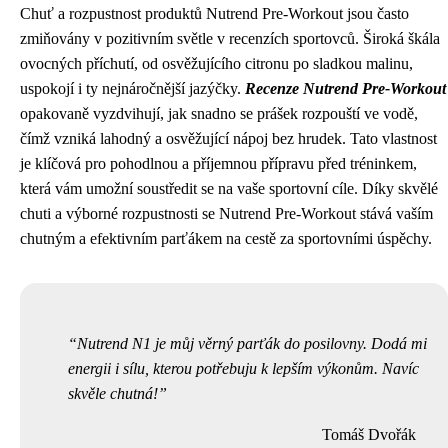
Chuť a rozpustnost produktů Nutrend Pre-Workout jsou často
zmiňovány v pozitivním světle v recenzích sportovců. Široká škála
ovocných příchutí, od osvěžujícího citronu po sladkou malinu,
uspokojí i ty nejnáročnější jazýčky.
Recenze Nutrend Pre-Workout
opakovaně vyzdvihují, jak snadno se prášek rozpouští ve vodě,
čímž vzniká lahodný a osvěžující nápoj bez hrudek. Tato vlastnost
je klíčová pro pohodlnou a příjemnou přípravu před tréninkem,
která vám umožní soustředit se na vaše sportovní cíle. Díky skvělé
chuti a výborné rozpustnosti se Nutrend Pre-Workout stává vaším
chutným a efektivním parťákem na cestě za sportovními úspěchy.
Nutrend N1 je můj věrný parťák do posilovny. Dodá mi
energii i sílu, kterou potřebuju k lepším výkonům. Navíc
skvěle chutná!
Tomáš Dvořák