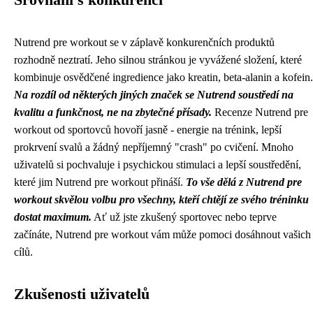
Srovnání s konkurencí
Nutrend pre workout se v záplavě konkurenčních produktů
rozhodně neztratí. Jeho silnou stránkou je vyvážené složení, které
kombinuje osvědčené ingredience jako kreatin, beta-alanin a kofein.
Na rozdíl od některých jiných značek se Nutrend soustředí na
kvalitu a funkčnost, ne na zbytečné přísady.
Recenze Nutrend pre
workout od sportovců hovoří jasně - energie na trénink, lepší
prokrvení svalů a žádný nepříjemný "crash" po cvičení. Mnoho
uživatelů si pochvaluje i psychickou stimulaci a lepší soustředění,
které jim Nutrend pre workout přináší.
To vše dělá z Nutrend pre
workout skvělou volbu pro všechny, kteří chtějí ze svého tréninku
dostat maximum.
Ať už jste zkušený sportovec nebo teprve
začínáte, Nutrend pre workout vám může pomoci dosáhnout vašich
cílů.
Zkušenosti uživatelů