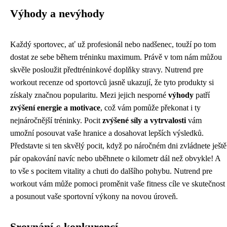
Výhody a nevýhody
Každý sportovec, ať už profesionál nebo nadšenec, touží po tom
dostat ze sebe během tréninku maximum. Právě v tom nám můžou
skvěle posloužit předtréninkové doplňky stravy. Nutrend pre
workout recenze od sportovců jasně ukazují, že tyto produkty si
získaly značnou popularitu. Mezi jejich nesporné
výhody
patří
zvýšení energie a motivace
, což vám pomůže překonat i ty
nejnáročnější tréninky. Pocit
zvýšené síly a vytrvalosti
vám
umožní posouvat vaše hranice a dosahovat lepších výsledků.
Představte si ten skvělý pocit, když po náročném dni zvládnete ještě
pár opakování navíc nebo uběhnete o kilometr dál než obvykle! A
to vše s pocitem vitality a chuti do dalšího pohybu. Nutrend pre
workout vám může pomoci proměnit vaše fitness cíle ve skutečnost
a posunout vaše sportovní výkony na novou úroveň.