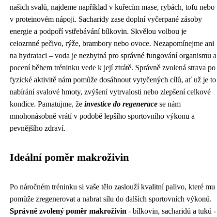
našich svalů, najdeme například v kuřecím mase, rybách, tofu nebo
v proteinovém nápoji. Sacharidy zase doplní vyčerpané zásoby
energie a podpoří vstřebávání bílkovin. Skvělou volbou je
celozrnné pečivo, rýže, brambory nebo ovoce. Nezapomínejme ani
na hydrataci – voda je nezbytná pro správné fungování organismu a
pocení během tréninku vede k její ztrátě. Správně zvolená strava po
fyzické aktivitě nám pomůže dosáhnout vytyčených cílů, ať už je to
nabírání svalové hmoty, zvýšení vytrvalosti nebo zlepšení celkové
kondice. Pamatujme, že
investice do regenerace
se nám
mnohonásobně vrátí v podobě lepšího sportovního výkonu a
pevnějšího zdraví.
Ideální poměr makroživin
Po náročném tréninku si vaše tělo zaslouží kvalitní palivo, které mu
pomůže zregenerovat a nabrat sílu do dalších sportovních výkonů.
Správně zvolený poměr makroživin
- bílkovin, sacharidů a tuků -