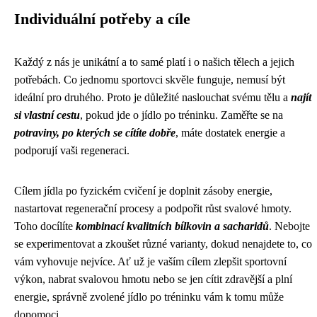
Individuální potřeby a cíle
Každý z nás je unikátní a to samé platí i o našich tělech a jejich
potřebách. Co jednomu sportovci skvěle funguje, nemusí být
ideální pro druhého. Proto je důležité naslouchat svému tělu a
najít
si vlastní cestu
, pokud jde o jídlo po tréninku. Zaměřte se na
potraviny, po kterých se cítíte dobře
, máte dostatek energie a
podporují vaši regeneraci.
Cílem jídla po fyzickém cvičení je doplnit zásoby energie,
nastartovat regenerační procesy a podpořit růst svalové hmoty.
Toho docílíte
kombinací kvalitních bílkovin a sacharidů
. Nebojte
se experimentovat a zkoušet různé varianty, dokud nenajdete to, co
vám vyhovuje nejvíce. Ať už je vaším cílem zlepšit sportovní
výkon, nabrat svalovou hmotu nebo se jen cítit zdravější a plní
energie, správně zvolené jídlo po tréninku vám k tomu může
dopomoci.