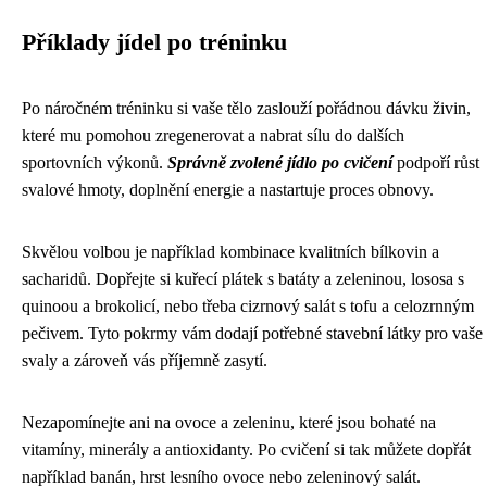
Příklady jídel po tréninku
Po náročném tréninku si vaše tělo zaslouží pořádnou dávku živin,
které mu pomohou zregenerovat a nabrat sílu do dalších
sportovních výkonů.
Správně zvolené jídlo po cvičení
podpoří růst
svalové hmoty, doplnění energie a nastartuje proces obnovy.
Skvělou volbou je například kombinace kvalitních bílkovin a
sacharidů. Dopřejte si kuřecí plátek s batáty a zeleninou, lososa s
quinoou a brokolicí, nebo třeba cizrnový salát s tofu a celozrnným
pečivem. Tyto pokrmy vám dodají potřebné stavební látky pro vaše
svaly a zároveň vás příjemně zasytí.
Nezapomínejte ani na ovoce a zeleninu, které jsou bohaté na
vitamíny, minerály a antioxidanty. Po cvičení si tak můžete dopřát
například banán, hrst lesního ovoce nebo zeleninový salát.