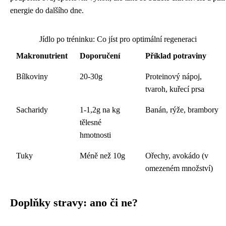
energie do dalšího dne.
Jídlo po tréninku: Co jíst pro optimální regeneraci
Makronutrient
Doporučení
Příklad potraviny
Bílkoviny
20-30g
Proteinový nápoj,
tvaroh, kuřecí prsa
Sacharidy
1-1,2g na kg
Banán, rýže, brambory
tělesné
hmotnosti
Tuky
Méně než 10g
Ořechy, avokádo (v
omezeném množství)
Doplňky stravy: ano či ne?