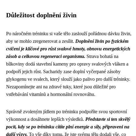
Důležitost doplnění živin
Po náročném tréninku si vaše tělo zaslouží pořádnou dávku živin,
aby se mohlo zregenerovat a zesílit.
Doplnění živin po fyzickém
cvičení je klíčové pro růst svalové hmoty, obnovu energetických
zásob a celkovou regeneraci organismu.
Strava bohatá na
bílkoviny dodá stavební kameny pro opravy svalových vláken a
podpoří jejich růst. Sacharidy zase doplní vyčerpané zásoby
glykogenu ve svalech, který slouží jako palivo pro další tréninky.
Nezapomínejte ani na zdravé tuky, které jsou důležité pro
vstřebávání vitamínů a hormonální rovnováhu.
Správně zvoleným jídlem po tréninku podpoříte svou sportovní
výkonnost a dosáhnete lepších výsledků.
Představte si ten skvělý
pocit, kdy se po tréninku cítíte plní energie a síly, připraveni na
další výzvy.
To vše díky tomu, že jste svému tělu dodali vše, co