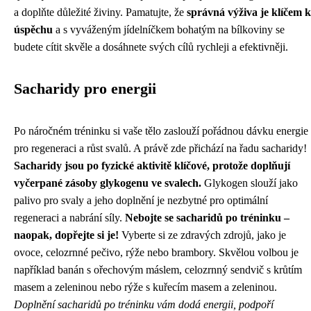
a doplňte důležité živiny. Pamatujte, že
správná výživa je klíčem k
úspěchu
a s vyváženým jídelníčkem bohatým na bílkoviny se
budete cítit skvěle a dosáhnete svých cílů rychleji a efektivněji.
Sacharidy pro energii
Po náročném tréninku si vaše tělo zaslouží pořádnou dávku energie
pro regeneraci a růst svalů. A právě zde přichází na řadu sacharidy!
Sacharidy jsou po fyzické aktivitě klíčové, protože doplňují
vyčerpané zásoby glykogenu ve svalech.
Glykogen slouží jako
palivo pro svaly a jeho doplnění je nezbytné pro optimální
regeneraci a nabrání síly.
Nebojte se sacharidů po tréninku –
naopak, dopřejte si je!
Vyberte si ze zdravých zdrojů, jako je
ovoce, celozrnné pečivo, rýže nebo brambory. Skvělou volbou je
například banán s ořechovým máslem, celozrnný sendvič s krůtím
masem a zeleninou nebo rýže s kuřecím masem a zeleninou.
Doplnění sacharidů po tréninku vám dodá energii, podpoří