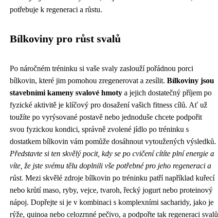
potřebuje k regeneraci a růstu.
Bílkoviny pro růst svalů
Po náročném tréninku si vaše svaly zaslouží pořádnou porci
bílkovin, které jim pomohou zregenerovat a zesílit.
Bílkoviny jsou
stavebními kameny svalové hmoty
a jejich dostatečný příjem po
fyzické aktivitě je klíčový pro dosažení vašich fitness cílů. Ať už
toužíte po vyrýsované postavě nebo jednoduše chcete podpořit
svou fyzickou kondici, správně zvolené jídlo po tréninku s
dostatkem bílkovin vám pomůže dosáhnout vytoužených výsledků.
Představte si ten skvělý pocit, kdy se po cvičení cítíte plní energie a
víte, že jste svému tělu doplnili vše potřebné pro jeho regeneraci a
růst.
Mezi skvělé zdroje bílkovin po tréninku patří například kuřecí
nebo krůtí maso, ryby, vejce, tvaroh, řecký jogurt nebo proteinový
nápoj. Dopřejte si je v kombinaci s komplexními sacharidy, jako je
rýže, quinoa nebo celozrnné pečivo, a podpořte tak regeneraci svalů