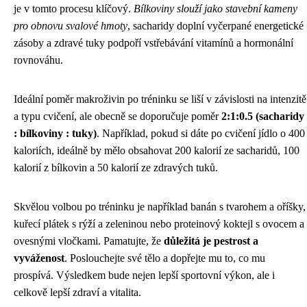
je v tomto procesu klíčový.
Bílkoviny slouží jako stavební kameny
pro obnovu svalové hmoty
, sacharidy doplní vyčerpané energetické
zásoby a zdravé tuky podpoří vstřebávání vitamínů a hormonální
rovnováhu.
Ideální poměr makroživin po tréninku se liší v závislosti na intenzitě
a typu cvičení, ale obecně se doporučuje poměr
2:1:0.5 (sacharidy
: bílkoviny : tuky)
. Například, pokud si dáte po cvičení jídlo o 400
kaloriích, ideálně by mělo obsahovat 200 kalorií ze sacharidů, 100
kalorií z bílkovin a 50 kalorií ze zdravých tuků.
Skvělou volbou po tréninku je například banán s tvarohem a oříšky,
kuřecí plátek s rýží a zeleninou nebo proteinový koktejl s ovocem a
ovesnými vločkami. Pamatujte, že
důležitá je pestrost a
vyváženost
. Poslouchejte své tělo a dopřejte mu to, co mu
prospívá. Výsledkem bude nejen lepší sportovní výkon, ale i
celkově lepší zdraví a vitalita.