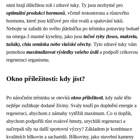
nimi hrají důležitou roli i zdravé tuky. Ty jsou nezbytné pro
optimální produkci hormonů
, včetně testosteronu a růstového
hormonu, které jsou klíčové pro růst svalů a spalování tuků.
Nebojte se zařadit do svého jídelníčku po tréninku potraviny bohaté
na omega-3 mastné kyseliny, jako jsou
tučné ryby (losos, makrela,
tuňák), chia semínka nebo vlašské ořechy
. Tyto zdravé tuky vám
pomohou
maximalizovat výsledky vašeho úsilí
a podpoří celkovou
regeneraci organismu.
Okno příležitosti: kdy jíst?
Po náročném tréninku se otevírá
okno příležitosti
, kdy naše tělo
nejlépe zužitkuje dodané živiny. Svaly touží po doplnění energie a
regeneraci, abychom z námahy vytěžili maximum. Co si dopřát,
abychom podpořili růst svalové hmoty, urychlili regeneraci a
načerpali síly na další sportovní výzvy? Základem je kombinace
kvalitních bílkovin a sacharidů. Bílkoviny, jako stavební kameny