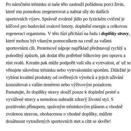
Po náročném tréninku si naše tělo zaslouží pořádnou porci živin,
které mu pomohou zregenerovat a nabrat síly do dalších
sportovních výzev. Správně zvolené jídlo po fyzickém cvičení je
klíčové pro budování svalové hmoty, doplnění energie a celkovou
regeneraci organismu. V této fázi přichází na řadu i
doplňky stravy
,
které mohou být vítaným pomocníkem na cestě za vašimi
sportovními cíli. Proteinové nápoje například představují rychlý a
pohodlný způsob, jak dodat tělu potřebné bílkoviny pro opravu a
růst svalů. Kreatin pak může podpořit vaši sílu a vytrvalost, ať už se
věnujete silovému tréninku nebo vytrvalostním sportům. Důležité je
vybírat kvalitní produkty od ověřených výrobců a jejich užívání
konzultovat s vaším trenérem nebo výživovým poradcem.
Pamatujte, že doplňky stravy slouží pouze k doplnění pestré a
vyvážené stravy a nemohou nahradit zdravý životní styl. S
pozitivním přístupem, správným tréninkovým plánem a vhodně
zvolenou stravou, obohacenou o vhodné doplňky, můžete
dosáhnout vytoužených sportovních met a cítit se skvěle!