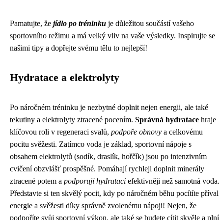
Pamatujte, že
jídlo po tréninku
je důležitou součástí vašeho
sportovního režimu a má velký vliv na vaše výsledky. Inspirujte se
našimi tipy a dopřejte svému tělu to nejlepší!
Hydratace a elektrolyty
Po náročném tréninku je nezbytné doplnit nejen energii, ale také
tekutiny a elektrolyty ztracené pocením.
Správná hydratace
hraje
klíčovou roli v regeneraci svalů,
podpoře obnovy
a celkovému
pocitu svěžesti. Zatímco voda je základ, sportovní nápoje s
obsahem elektrolytů (sodík, draslík, hořčík) jsou po intenzivním
cvičení obzvlášť prospěšné. Pomáhají rychleji doplnit minerály
ztracené potem a
podporují hydrataci
efektivněji než samotná voda.
Představte si ten skvělý pocit, kdy po náročném běhu pocítíte příval
energie a svěžesti díky správně zvolenému nápoji! Nejen, že
podpoříte svůj sportovní výkon, ale také se budete cítit skvěle a plní