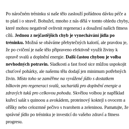
Po náročném tréninku si naše tělo zaslouží pořádnou dávku péče a
to platí i o stravě. Bohužel, mnoho z nás dělá v tomto ohledu chyby,
které mohou negativně ovlivnit regeneraci a dosažení našich fitness
cílů.
Jednou z nejčastějších chyb je vynechávání jídla po
tréninku.
Možná se obáváme přebytečných kalorií, ale pravdou je,
že po cvičení je naše tělo připraveno efektivně využít živiny k
opravě svalů a doplnění energie.
Další častou chybou je volba
nevhodných potravin.
Sladkosti a fast food sice můžou uspokojit
chuťové pohárky, ale našemu tělu dodají jen minimum potřebných
živin.
Místo toho se zaměřme na vyvážené jídlo s dostatkem
bílkovin pro regeneraci svalů, sacharidů pro doplnění energie a
zdravých tuků pro celkovou pohodu.
Skvělou volbou je například
kuřecí salát s quinoou a avokádem, proteinový koktejl s ovocem a
oříšky nebo celozrnné pečivo s tvarohem a zeleninou. Pamatujte, že
správné jídlo po tréninku je investicí do vašeho zdraví a fitness
progresu.