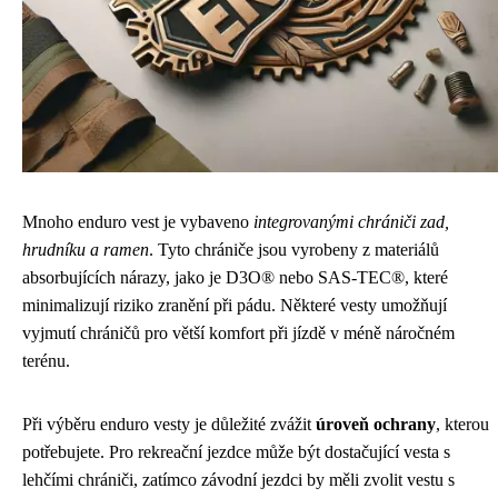
Mnoho enduro vest je vybaveno
integrovanými chrániči zad,
hrudníku a ramen
. Tyto chrániče jsou vyrobeny z materiálů
absorbujících nárazy, jako je D3O® nebo SAS-TEC®, které
minimalizují riziko zranění při pádu. Některé vesty umožňují
vyjmutí chráničů pro větší komfort při jízdě v méně náročném
terénu.
Při výběru enduro vesty je důležité zvážit
úroveň ochrany
, kterou
potřebujete. Pro rekreační jezdce může být dostačující vesta s
lehčími chrániči, zatímco závodní jezdci by měli zvolit vestu s