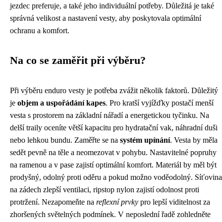
jezdec preferuje, a také jeho individuální potřeby. Důležitá je také
správná velikost a nastavení vesty, aby poskytovala optimální
ochranu a komfort.
Na co se zaměřit při výběru?
Při výběru enduro vesty je potřeba zvážit několik faktorů. Důležitý
je
objem a uspořádání kapes
. Pro kratší vyjížďky postačí menší
vesta s prostorem na základní nářadí a energetickou tyčinku. Na
delší traily oceníte větší kapacitu pro hydratační vak, náhradní duši
nebo lehkou bundu. Zaměřte se na
systém upínání
. Vesta by měla
sedět pevně na těle a neomezovat v pohybu. Nastavitelné popruhy
na ramenou a v pase zajistí optimální komfort. Materiál by měl být
prodyšný, odolný proti oděru a pokud možno voděodolný. Síťovina
na zádech zlepší ventilaci, ripstop nylon zajistí odolnost proti
protržení. Nezapomeňte na
reflexní prvky
pro lepší viditelnost za
zhoršených světelných podmínek. V neposlední řadě zohledněte