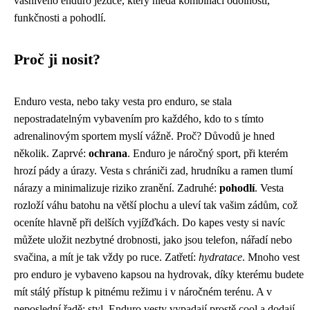
vášnivého enduro jezdce, který hledá kombinaci odolnosti,
funkčnosti a pohodlí.
Proč ji nosit?
Enduro vesta, nebo taky vesta pro enduro, se stala
nepostradatelným vybavením pro každého, kdo to s tímto
adrenalinovým sportem myslí vážně. Proč? Důvodů je hned
několik. Zaprvé:
ochrana
. Enduro je náročný sport, při kterém
hrozí pády a úrazy. Vesta s chrániči zad, hrudníku a ramen tlumí
nárazy a minimalizuje riziko zranění. Zadruhé:
pohodlí
. Vesta
rozloží váhu batohu na větší plochu a uleví tak vašim zádům, což
oceníte hlavně při delších vyjížďkách. Do kapes vesty si navíc
můžete uložit nezbytné drobnosti, jako jsou telefon, nářadí nebo
svačina, a mít je tak vždy po ruce. Zatřetí:
hydratace
. Mnoho vest
pro enduro je vybaveno kapsou na hydrovak, díky kterému budete
mít stálý přístup k pitnému režimu i v náročném terénu. A v
neposlední řadě: styl. Enduro vesty vypadají prostě cool a dodají