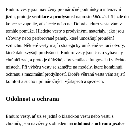
Enduro vesty jsou navrženy pro náročné podmínky a intenzivní
jízdu, proto je
ventilace
a
prodyšnost
naprosto
klíčová
. Při jízdě do
kopce se zapotíte, ať chcete nebo ne. Dobrá enduro vesta vám v
tomhle pomůže. Hledejte vesty s prodyšnými materiály, jako jsou
síťoviny nebo perforované panely, které umožňují proudění
vzduchu. Některé vesty mají i strategicky umístěné větrací otvory,
které dále zvyšují prodyšnost. Enduro vesty jsou často vybaveny
chrániči zad, a proto je důležité, aby ventilace fungovala i v těchto
místech. Při výběru vesty se zaměřte na modely, které kombinují
ochranu s maximální prodyšností. Dobře větraná vesta vám zajistí
komfort a sucho i při náročných výšlapech a sjezdech.
Odolnost a ochrana
Enduro vesty, ať už se jedná o klasickou vestu nebo vestu s
chrániči, jsou navrženy s ohledem na
odolnost
a
ochranu jezdce
.