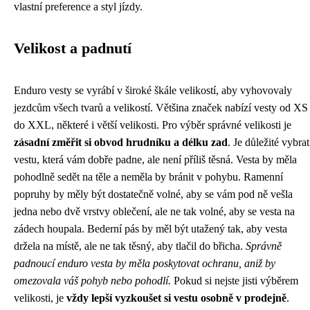
vlastní preference a styl jízdy.
Velikost a padnutí
Enduro vesty se vyrábí v široké škále velikostí, aby vyhovovaly
jezdcům všech tvarů a velikostí. Většina značek nabízí vesty od XS
do XXL, některé i větší velikosti. Pro výběr správné velikosti je
zásadní změřit si obvod hrudníku a délku zad
. Je důležité vybrat
vestu, která vám dobře padne, ale není příliš těsná. Vesta by měla
pohodlně sedět na těle a neměla by bránit v pohybu. Ramenní
popruhy by měly být dostatečně volné, aby se vám pod ně vešla
jedna nebo dvě vrstvy oblečení, ale ne tak volné, aby se vesta na
zádech houpala. Bederní pás by měl být utažený tak, aby vesta
držela na místě, ale ne tak těsný, aby tlačil do břicha.
Správně
padnoucí enduro vesta by měla poskytovat ochranu, aniž by
omezovala váš pohyb nebo pohodlí.
Pokud si nejste jisti výběrem
velikosti, je
vždy lepší vyzkoušet si vestu osobně v prodejně
.