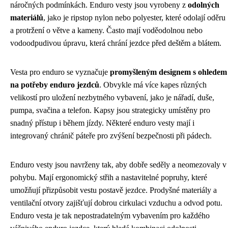
náročných podmínkách. Enduro vesty jsou vyrobeny z
odolných
materiálů
, jako je ripstop nylon nebo polyester, které odolají oděru
a protržení o větve a kameny. Často mají voděodolnou nebo
vodoodpudivou úpravu, která chrání jezdce před deštěm a blátem.
Vesta pro enduro se vyznačuje
promyšleným designem s ohledem
na potřeby enduro jezdců
. Obvykle má více kapes různých
velikostí pro uložení nezbytného vybavení, jako je nářadí, duše,
pumpa, svačina a telefon. Kapsy jsou strategicky umístěny pro
snadný přístup i během jízdy. Některé enduro vesty mají i
integrovaný chránič páteře pro zvýšení bezpečnosti při pádech.
Enduro vesty jsou navrženy tak, aby dobře seděly a neomezovaly v
pohybu. Mají ergonomický střih a nastavitelné popruhy, které
umožňují přizpůsobit vestu postavě jezdce. Prodyšné materiály a
ventilační otvory zajišťují dobrou cirkulaci vzduchu a odvod potu.
Enduro vesta je tak nepostradatelným vybavením pro každého