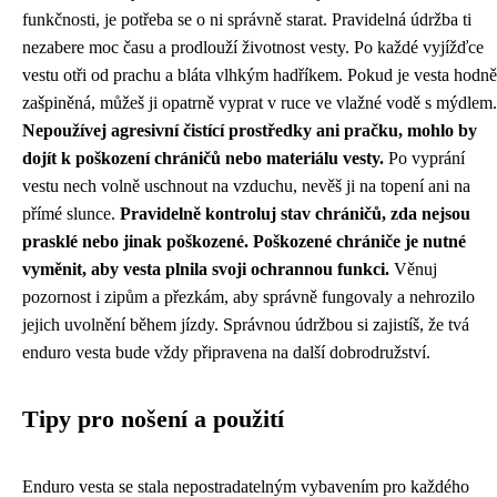
funkčnosti, je potřeba se o ni správně starat. Pravidelná údržba ti
nezabere moc času a prodlouží životnost vesty. Po každé vyjížďce
vestu otři od prachu a bláta vlhkým hadříkem. Pokud je vesta hodně
zašpiněná, můžeš ji opatrně vyprat v ruce ve vlažné vodě s mýdlem.
Nepoužívej agresivní čistící prostředky ani pračku, mohlo by
dojít k poškození chráničů nebo materiálu vesty.
Po vyprání
vestu nech volně uschnout na vzduchu, nevěš ji na topení ani na
přímé slunce.
Pravidelně kontroluj stav chráničů, zda nejsou
prasklé nebo jinak poškozené. Poškozené chrániče je nutné
vyměnit, aby vesta plnila svoji ochrannou funkci.
Věnuj
pozornost i zipům a přezkám, aby správně fungovaly a nehrozilo
jejich uvolnění během jízdy. Správnou údržbou si zajistíš, že tvá
enduro vesta bude vždy připravena na další dobrodružství.
Tipy pro nošení a použití
Enduro vesta se stala nepostradatelným vybavením pro každého