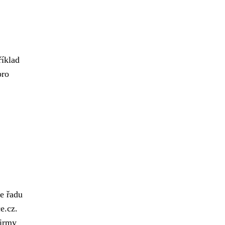
říklad
pro
te řadu
e.cz.
firmy