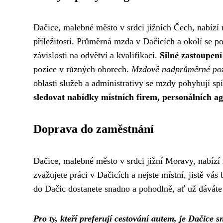
Dačice, malebné město v srdci jižních Čech, nabízí n
příležitosti. Průměrná mzda v Dačicích a okolí se p
závislosti na odvětví a kvalifikaci.
Silné zastoupení
pozice v různých oborech.
Mzdově nadprůměrné pozi
oblasti služeb a administrativy se mzdy pohybují sp
sledovat nabídky místních firem, personálních ag
Doprava do zaměstnání
Dačice, malebné město v srdci jižní Moravy, nabízí n
zvažujete práci v Dačicích a nejste místní, jistě vá
do Dačic dostanete snadno a pohodlně, ať už dáváte
Pro ty, kteří preferují cestování autem, je Dačice 