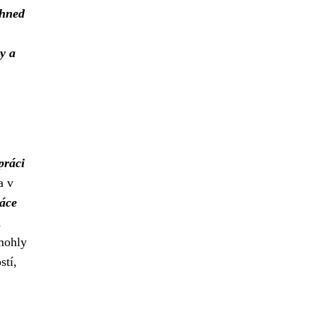
 hned
,
y a
práci
a v
áce
d
 mohly
stí,