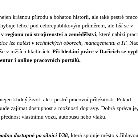
ejen krásnou přírodu a bohatou historii, ale také pestré prac
ohybuje lehce pod celorepublikovým průměrem, ale liší se v
 v regionu má strojírenství a zemědělství
, které nabízí prac
ce lze nalézt v technických oborech, managementu a IT
. Na
íše v nižších hladinách.
Při hledání práce v Dačicích se vypl
entur i online pracovních portálů.
ejen klidný život, ale i pestré pracovní příležitosti. Pokud
s bude zajímat dostupnost a možnosti dopravy. Dobrá zpráva je,
 přednost vlastnímu vozu, autobusu nebo vlaku.
snadno dostupné po silnici I/38
, která spojuje město s Jihlavou