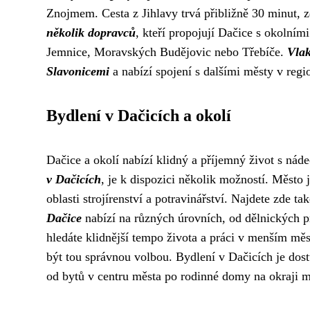
Znojmem. Cesta z Jihlavy trvá přibližně 30 minut,
několik dopravců
, kteří propojují Dačice s okolním
Jemnice, Moravských Budějovic nebo Třebíče.
Vlak
Slavonicemi
a nabízí spojení s dalšími městy v regi
Bydlení v Dačicích a okolí
Dačice a okolí nabízí klidný a příjemný život s náde
v Dačicích
, je k dispozici několik možností. Měst
oblasti strojírenství a potravinářství. Najdete zde ta
Dačice
nabízí na různých úrovních, od dělnických pr
hledáte klidnější tempo života a práci v menším měs
být tou správnou volbou. Bydlení v Dačicích je dost
od bytů v centru města po rodinné domy na okraji m