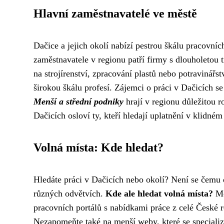
Hlavní zaměstnavatelé ve městě
Dačice a jejich okolí nabízí pestrou škálu pracovní
zaměstnavatele v regionu patří firmy s dlouholetou t
na strojírenství, zpracování plastů nebo potravinářs
širokou škálu profesí. Zájemci o práci v Dačicích se
Menší a střední podniky
hrají v regionu důležitou r
Dačicích osloví ty, kteří hledají uplatnění v klidném
Volná místa: Kde hledat?
Hledáte práci v Dačicích nebo okolí? Není se čemu di
různých odvětvích.
Kde ale hledat volná místa?
Mo
pracovních portálů s nabídkami práce z celé České r
Nezapomeňte také na menší weby, které se specializ