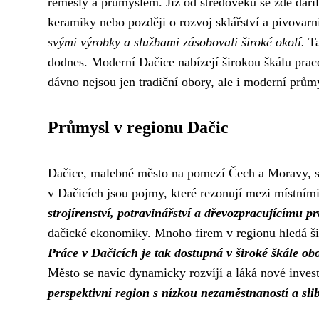
řemesly a průmyslem. Již od středověku se zde dařil
keramiky nebo později o rozvoj sklářství a pivovarn
svými výrobky a službami zásobovali široké okolí.
Ta
dodnes. Moderní Dačice nabízejí širokou škálu praco
dávno nejsou jen tradiční obory, ale i moderní průmy
Průmysl v regionu Dačic
Dačice, malebné město na pomezí Čech a Moravy, se
v Dačicích jsou pojmy, které rezonují mezi místními
strojírenství, potravinářství a dřevozpracujícímu p
dačické ekonomiky. Mnoho firem v regionu hledá šiko
Práce v Dačicích je tak dostupná v široké škále o
Město se navíc dynamicky rozvíjí a láká nové investo
perspektivní region s nízkou nezaměstnaností a sl