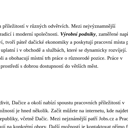
ch příležitostí v různých odvětvích. Mezi nejvýznamnější
radicí i moderní společnosti.
Výrobní podniky
, zaměřené nap
tví, tvoří páteř dačické ekonomiky a poskytují pracovní místa 
 uplatní i v obchodě a službách, které se dynamicky rozvíjejí.
oli a obohacují místní trh práce o různorodé pozice. Práce v
 prostředí s dobrou dostupností do větších měst.
vit, Dačice a okolí nabízí spoustu pracovních příležitostí v
žností je hned několik. Začít můžete na internetu, kde najde
epubliky, včetně Dačic. Mezi nejznámější patří Jobs.cz a Prac
ují na konkrétní obory. Další možností je kontaktovat přímo 