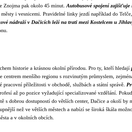
 ze Znojma pak okolo 45 minut.
Autobusové spojení zajišťuje
i městy i vesnicemi. Pravidelné linky jezdí například do Telče
ové nádraží v Dačicích leží na trati mezi Kostelcem u Jihlav
onu.
chem historie a krásnou okolní přírodou. Pro ty, kteří hledají
o je centrem menšího regionu s rozvinutým průmyslem, zejmén
ké pracovní příležitosti v obchodě, službách a státní správě.
Pr
ofesí až po pozice vyžadující specializované vzdělání. Poku
tě s dobrou dostupností do větších center, Dačice a okolí by
upnější než ve větších městech a nabízí se široká škála možno
ěsta a v okolních obcích.