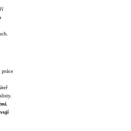
ří
a
uch.
 práce
áteř
listy.
tmi.
vují