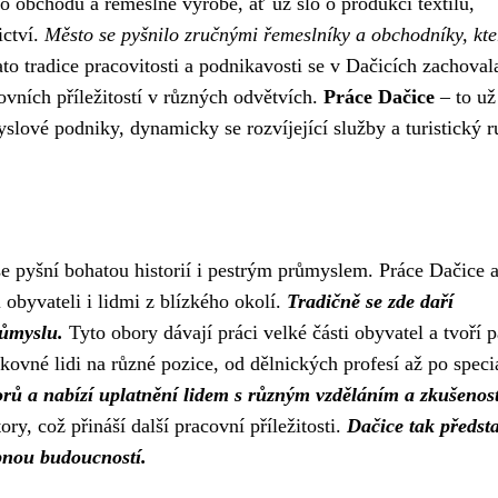
o obchodu a řemeslné výrobě, ať už šlo o produkci textilu,
ictví.
Město se pyšnilo zručnými řemeslníky a obchodníky, kte
to tradice pracovitosti a podnikavosti se v Dačicích zachoval
vních příležitostí v různých odvětvích.
Práce Dačice
– to už
slové podniky, dynamicky se rozvíjející služby a turistický r
 pyšní bohatou historií i pestrým průmyslem. Práce Dačice a
 obyvateli i lidmi z blízkého okolí.
Tradičně se zde daří
růmyslu.
Tyto obory dávají práci velké části obyvatel a tvoří p
vné lidi na různé pozice, od dělnických profesí až po specia
borů a nabízí uplatnění lidem s různým vzděláním a zkušenos
ry, což přináší další pracovní příležitosti.
Dačice tak předsta
ibnou budoucností.