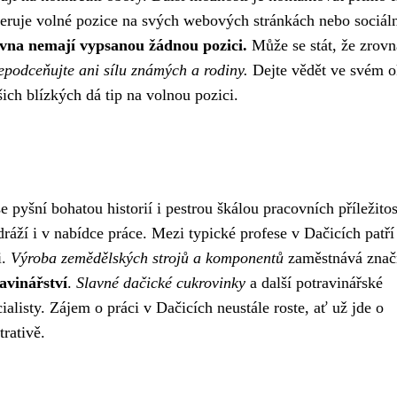
zeruje volné pozice na svých webových stránkách nebo sociál
rovna nemají vypsanou žádnou pozici.
Může se stát, že zrovn
epodceňujte ani sílu známých a rodiny.
Dejte vědět ve svém o
ich blízkých dá tip na volnou pozici.
yšní bohatou historií i pestrou škálou pracovních příležitos
ráží i v nabídce práce. Mezi typické profese v Dačicích patří
i.
Výroba zemědělských strojů a komponentů
zaměstnává zna
avinářství
.
Slavné dačické cukrovinky
a další potravinářské
ialisty. Zájem o práci v Dačicích neustále roste, ať už jde o
rativě.