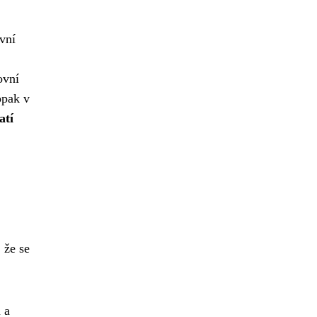
ovní
ovní
opak v
atí
 že se
 a