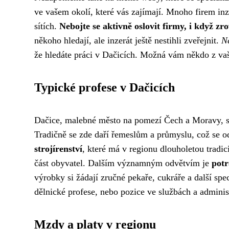
ve vašem okolí, které vás zajímají. Mnoho firem in
sítích.
Nebojte se aktivně oslovit firmy, i když z
někoho hledají, ale inzerát ještě nestihli zveřejnit.
N
že hledáte práci v Dačicích. Možná vám někdo z vaš
Typické profese v Dačicích
Dačice, malebné město na pomezí Čech a Moravy, se p
Tradičně se zde daří řemeslům a průmyslu, což se od
strojírenství
, které má v regionu dlouholetou tradic
část obyvatel. Dalším významným odvětvím je
potr
výrobky si žádají zručné pekaře, cukráře a další spec
dělnické profese, nebo pozice ve službách a administ
Mzdy a platy v regionu