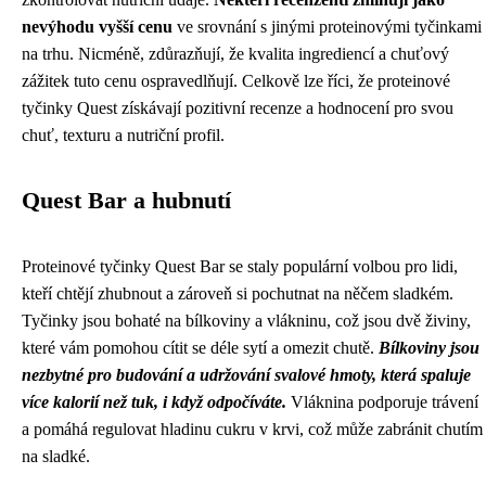
nevýhodu vyšší cenu
ve srovnání s jinými proteinovými tyčinkami
na trhu. Nicméně, zdůrazňují, že kvalita ingrediencí a chuťový
zážitek tuto cenu ospravedlňují. Celkově lze říci, že proteinové
tyčinky Quest získávají pozitivní recenze a hodnocení pro svou
chuť, texturu a nutriční profil.
Quest Bar a hubnutí
Proteinové tyčinky Quest Bar se staly populární volbou pro lidi,
kteří chtějí zhubnout a zároveň si pochutnat na něčem sladkém.
Tyčinky jsou bohaté na bílkoviny a vlákninu, což jsou dvě živiny,
které vám pomohou cítit se déle sytí a omezit chutě.
Bílkoviny jsou
nezbytné pro budování a udržování svalové hmoty, která spaluje
více kalorií než tuk, i když odpočíváte.
Vláknina podporuje trávení
a pomáhá regulovat hladinu cukru v krvi, což může zabránit chutím
na sladké.