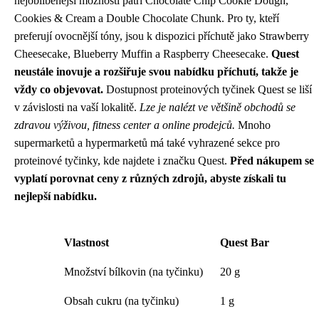
nejoblíbenější možnosti patří Chocolate Chip Cookie Dough,
Cookies & Cream a Double Chocolate Chunk. Pro ty, kteří
preferují ovocnější tóny, jsou k dispozici příchutě jako Strawberry
Cheesecake, Blueberry Muffin a Raspberry Cheesecake.
Quest
neustále inovuje a rozšiřuje svou nabídku příchutí, takže je
vždy co objevovat.
Dostupnost proteinových tyčinek Quest se liší
v závislosti na vaší lokalitě.
Lze je nalézt ve většině obchodů se
zdravou výživou, fitness center a online prodejců.
Mnoho
supermarketů a hypermarketů má také vyhrazené sekce pro
proteinové tyčinky, kde najdete i značku Quest.
Před nákupem se
vyplatí porovnat ceny z různých zdrojů, abyste získali tu
nejlepší nabídku.
Vlastnost
Quest Bar
Množství bílkovin (na tyčinku)
20 g
Obsah cukru (na tyčinku)
1 g