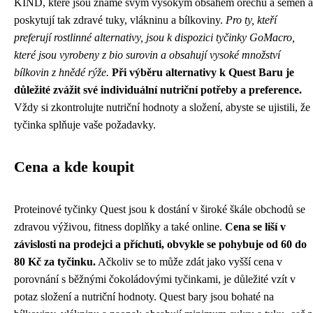
KIND, které jsou známé svým vysokým obsahem ořechů a semen a
poskytují tak zdravé tuky, vlákninu a bílkoviny.
Pro ty, kteří
preferují rostlinné alternativy, jsou k dispozici tyčinky GoMacro,
které jsou vyrobeny z bio surovin a obsahují vysoké množství
bílkovin z hnědé rýže.
Při výběru alternativy k Quest Baru je
důležité zvážit své individuální nutriční potřeby a preference.
Vždy si zkontrolujte nutriční hodnoty a složení, abyste se ujistili, že
tyčinka splňuje vaše požadavky.
Cena a kde koupit
Proteinové tyčinky Quest jsou k dostání v široké škále obchodů se
zdravou výživou, fitness doplňky a také online.
Cena se liší v
závislosti na prodejci a příchuti, obvykle se pohybuje od 60 do
80 Kč za tyčinku.
Ačkoliv se to může zdát jako vyšší cena v
porovnání s běžnými čokoládovými tyčinkami, je důležité vzít v
potaz složení a nutriční hodnoty. Quest bary jsou bohaté na