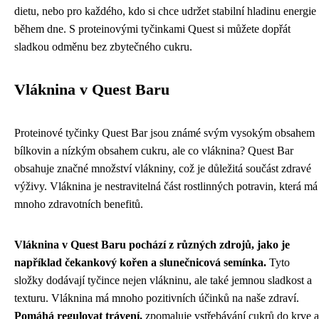
dietu, nebo pro každého, kdo si chce udržet stabilní hladinu energie
během dne. S proteinovými tyčinkami Quest si můžete dopřát
sladkou odměnu bez zbytečného cukru.
Vláknina v Quest Baru
Proteinové tyčinky Quest Bar jsou známé svým vysokým obsahem
bílkovin a nízkým obsahem cukru, ale co vláknina? Quest Bar
obsahuje značné množství vlákniny, což je důležitá součást zdravé
výživy. Vláknina je nestravitelná část rostlinných potravin, která má
mnoho zdravotních benefitů.
Vláknina v Quest Baru pochází z různých zdrojů, jako je
například čekankový kořen a slunečnicová semínka.
Tyto
složky dodávají tyčince nejen vlákninu, ale také jemnou sladkost a
texturu. Vláknina má mnoho pozitivních účinků na naše zdraví.
Pomáhá regulovat trávení,
zpomaluje vstřebávání cukrů do krve a