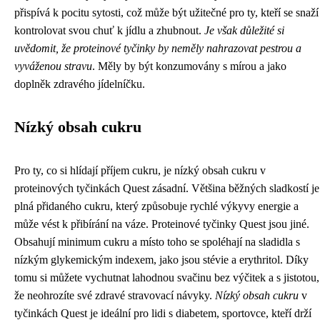
přispívá k pocitu sytosti, což může být užitečné pro ty, kteří se snaží
kontrolovat svou chuť k jídlu a zhubnout.
Je však důležité si
uvědomit, že proteinové tyčinky by neměly nahrazovat pestrou a
vyváženou stravu
. Měly by být konzumovány s mírou a jako
doplněk zdravého jídelníčku.
Nízký obsah cukru
Pro ty, co si hlídají příjem cukru, je nízký obsah cukru v
proteinových tyčinkách Quest zásadní. Většina běžných sladkostí je
plná přidaného cukru, který způsobuje rychlé výkyvy energie a
může vést k přibírání na váze. Proteinové tyčinky Quest jsou jiné.
Obsahují minimum cukru a místo toho se spoléhají na sladidla s
nízkým glykemickým indexem, jako jsou stévie a erythritol. Díky
tomu si můžete vychutnat lahodnou svačinu bez výčitek a s jistotou,
že neohrozíte své zdravé stravovací návyky.
Nízký obsah cukru
v
tyčinkách Quest je ideální pro lidi s diabetem, sportovce, kteří drží