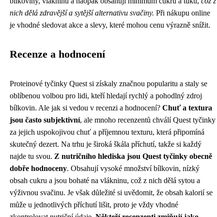
bílkoviny, vlákninu a naopak obsahují minimum cukru a tuku,
což z
nich dělá zdravější a sytější alternativu svačiny.
Při nákupu online
je vhodné sledovat akce a slevy, které mohou cenu výrazně snížit.
Recenze a hodnocení
Proteinové tyčinky Quest si získaly značnou popularitu a staly se
oblíbenou volbou pro lidi, kteří hledají rychlý a pohodlný zdroj
bílkovin. Ale jak si vedou v recenzi a hodnocení?
Chuť a textura
jsou často subjektivní
, ale mnoho recenzentů chválí Quest tyčinky
za jejich uspokojivou chuť a příjemnou texturu, která připomíná
skutečný dezert. Na trhu je široká škála příchutí, takže si každý
najde tu svou.
Z nutričního hlediska jsou Quest tyčinky obecně
dobře hodnoceny
. Obsahují vysoké množství bílkovin, nízký
obsah cukru a jsou bohaté na vlákninu, což z nich dělá sytou a
výživnou svačinu. Je však důležité si uvědomit, že obsah kalorií se
může u jednotlivých příchutí lišit, proto je vždy vhodné
zkontrolovat nutriční údaje.
Někteří recenzenti zmiňují jako