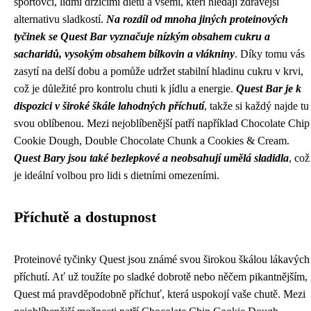
sportovci, lidmi držícími dietu a všemi, kteří hledají zdravější
alternativu sladkostí.
Na rozdíl od mnoha jiných proteinových
tyčinek se Quest Bar vyznačuje nízkým obsahem cukru a
sacharidů, vysokým obsahem bílkovin a vlákniny
. Díky tomu vás
zasytí na delší dobu a pomůže udržet stabilní hladinu cukru v krvi,
což je důležité pro kontrolu chuti k jídlu a energie.
Quest Bar je k
dispozici v široké škále lahodných příchutí
, takže si každý najde tu
svou oblíbenou. Mezi nejoblíbenější patří například Chocolate Chip
Cookie Dough, Double Chocolate Chunk a Cookies & Cream.
Quest Bary jsou také bezlepkové a neobsahují umělá sladidla
, což
je ideální volbou pro lidi s dietními omezeními.
Příchutě a dostupnost
Proteinové tyčinky Quest jsou známé svou širokou škálou lákavých
příchutí. Ať už toužíte po sladké dobrotě nebo něčem pikantnějším,
Quest má pravděpodobně příchuť, která uspokojí vaše chutě. Mezi