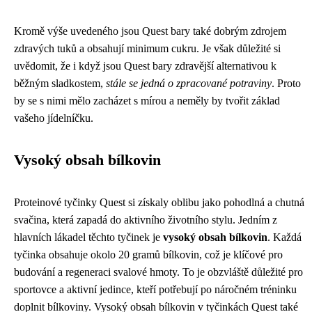
Kromě výše uvedeného jsou Quest bary také dobrým zdrojem
zdravých tuků a obsahují minimum cukru. Je však důležité si
uvědomit, že i když jsou Quest bary zdravější alternativou k
běžným sladkostem,
stále se jedná o zpracované potraviny
. Proto
by se s nimi mělo zacházet s mírou a neměly by tvořit základ
vašeho jídelníčku.
Vysoký obsah bílkovin
Proteinové tyčinky Quest si získaly oblibu jako pohodlná a chutná
svačina, která zapadá do aktivního životního stylu. Jedním z
hlavních lákadel těchto tyčinek je
vysoký obsah bílkovin
. Každá
tyčinka obsahuje okolo 20 gramů bílkovin, což je klíčové pro
budování a regeneraci svalové hmoty. To je obzvláště důležité pro
sportovce a aktivní jedince, kteří potřebují po náročném tréninku
doplnit bílkoviny. Vysoký obsah bílkovin v tyčinkách Quest také