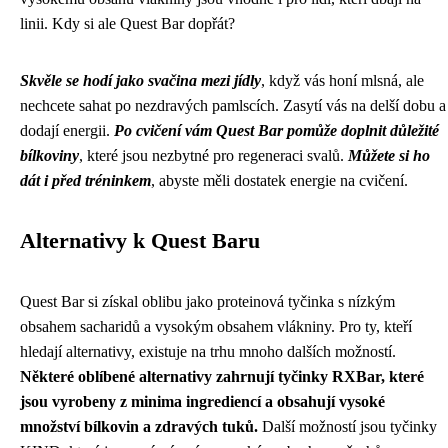
linii. Kdy si ale Quest Bar dopřát?
Skvěle se hodí jako svačina mezi jídly
, když vás honí mlsná, ale
nechcete sahat po nezdravých pamlscích. Zasytí vás na delší dobu a
dodají energii.
Po cvičení vám Quest Bar pomůže doplnit důležité
bílkoviny
, které jsou nezbytné pro regeneraci svalů.
Můžete si ho
dát i před tréninkem
, abyste měli dostatek energie na cvičení.
Alternativy k Quest Baru
Quest Bar si získal oblibu jako proteinová tyčinka s nízkým
obsahem sacharidů a vysokým obsahem vlákniny. Pro ty, kteří
hledají alternativy, existuje na trhu mnoho dalších možností.
Některé oblíbené alternativy zahrnují tyčinky RXBar, které
jsou vyrobeny z minima ingrediencí a obsahují vysoké
množství bílkovin a zdravých tuků.
Další možností jsou tyčinky