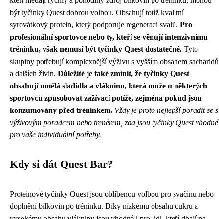
kteří hledají rychlý a pohodlný zdroj bílkovin po tréninku, mohou
být tyčinky Quest dobrou volbou. Obsahují totiž kvalitní
syrovátkový protein, který podporuje regeneraci svalů.
Pro
profesionální sportovce nebo ty, kteří se věnují intenzivnímu
tréninku, však nemusí být tyčinky Quest dostatečné.
Tyto
skupiny potřebují komplexnější výživu s vyšším obsahem sacharidů
a dalších živin.
Důležité je také zmínit, že tyčinky Quest
obsahují umělá sladidla a vlákninu, která může u některých
sportovců způsobovat zažívací potíže, zejména pokud jsou
konzumovány před tréninkem.
Vždy je proto nejlepší poradit se s
výživovým poradcem nebo trenérem, zda jsou tyčinky Quest vhodné
pro vaše individuální potřeby.
Kdy si dát Quest Bar?
Proteinové tyčinky Quest jsou oblíbenou volbou pro svačinu nebo
doplnění bílkovin po tréninku. Díky nízkému obsahu cukru a
vysokému obsahu vlákniny jsou vhodné i pro lidi, kteří dbají na