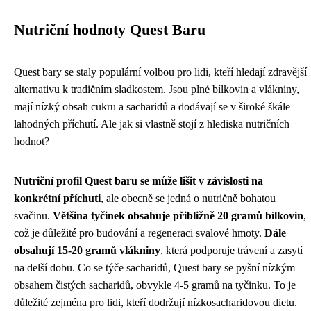
Nutriční hodnoty Quest Baru
Quest bary se staly populární volbou pro lidi, kteří hledají zdravější
alternativu k tradičním sladkostem. Jsou plné bílkovin a vlákniny,
mají nízký obsah cukru a sacharidů a dodávají se v široké škále
lahodných příchutí. Ale jak si vlastně stojí z hlediska nutričních
hodnot?
Nutriční profil Quest baru se může lišit v závislosti na
konkrétní příchuti
, ale obecně se jedná o nutričně bohatou
svačinu.
Většina tyčinek obsahuje přibližně 20 gramů bílkovin
,
což je důležité pro budování a regeneraci svalové hmoty.
Dále
obsahují 15-20 gramů vlákniny
, která podporuje trávení a zasytí
na delší dobu. Co se týče sacharidů, Quest bary se pyšní nízkým
obsahem čistých sacharidů, obvykle 4-5 gramů na tyčinku. To je
důležité zejména pro lidi, kteří dodržují nízkosacharidovou dietu.