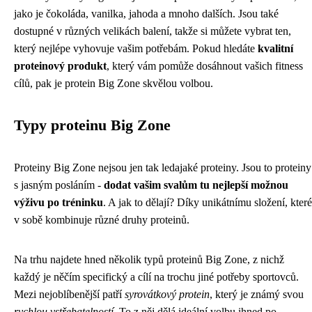
jako je čokoláda, vanilka, jahoda a mnoho dalších. Jsou také
dostupné v různých velikách balení, takže si můžete vybrat ten,
který nejlépe vyhovuje vašim potřebám. Pokud hledáte
kvalitní
proteinový produkt
, který vám pomůže dosáhnout vašich fitness
cílů, pak je protein Big Zone skvělou volbou.
Typy proteinu Big Zone
Proteiny Big Zone nejsou jen tak ledajaké proteiny. Jsou to proteiny
s jasným posláním -
dodat vašim svalům tu nejlepší možnou
výživu po tréninku
. A jak to dělají? Díky unikátnímu složení, které
v sobě kombinuje různé druhy proteinů.
Na trhu najdete hned několik typů proteinů Big Zone, z nichž
každý je něčím specifický a cílí na trochu jiné potřeby sportovců.
Mezi nejoblíbenější patří
syrovátkový protein
, který je známý svou
rychlou vstřebatelností
. To z něj dělá ideální volbu ihned po