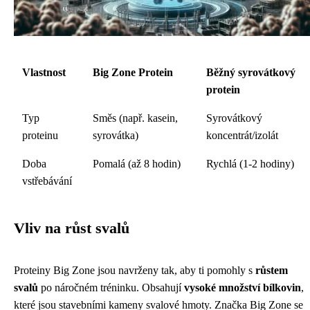
Vlastnost
Big Zone Protein
Běžný syrovátkový
protein
Typ
Směs (např. kasein,
Syrovátkový
proteinu
syrovátka)
koncentrát/izolát
Doba
Pomalá (až 8 hodin)
Rychlá (1-2 hodiny)
vstřebávání
Vliv na růst svalů
Proteiny Big Zone jsou navrženy tak, aby ti pomohly s
růstem
svalů
po náročném tréninku. Obsahují
vysoké množství bílkovin
,
které jsou stavebními kameny svalové hmoty. Značka Big Zone se