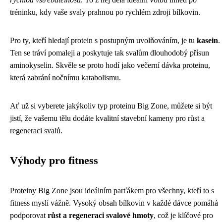
tréninku, kdy vaše svaly prahnou po rychlém zdroji bílkovin.
Pro ty, kteří hledají protein s postupným uvolňováním, je tu
kasein
.
Ten se tráví pomaleji a poskytuje tak svalům dlouhodobý přísun
aminokyselin. Skvěle se proto hodí jako večerní dávka proteinu,
která zabrání nočnímu katabolismu.
Ať už si vyberete jakýkoliv typ proteinu Big Zone, můžete si být
jistí, že vašemu tělu dodáte kvalitní stavební kameny pro růst a
regeneraci svalů.
Výhody pro fitness
Proteiny Big Zone jsou ideálním parťákem pro všechny, kteří to s
fitness myslí vážně. Vysoký obsah bílkovin v každé dávce pomáhá
podporovat
růst a regeneraci svalové hmoty
, což je klíčové pro