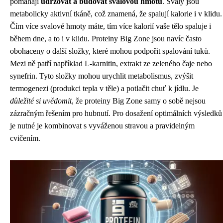
pomáhají
udržovat a budovat svalovou hmotu
. Svaly jsou
metabolicky aktivní tkáně, což znamená, že spalují kalorie i v klidu.
Čím více svalové hmoty máte, tím více kalorií vaše tělo spaluje i
během dne, a to i v klidu. Proteiny Big Zone jsou navíc často
obohaceny o další složky, které mohou podpořit spalování tuků.
Mezi ně patří například L-karnitin, extrakt ze zeleného čaje nebo
synefrin. Tyto složky mohou urychlit metabolismus, zvýšit
termogenezi (produkci tepla v těle) a potlačit chuť k jídlu. Je
důležité si uvědomit
, že proteiny Big Zone samy o sobě nejsou
zázračným řešením pro hubnutí. Pro dosažení optimálních výsledků
je nutné je kombinovat s vyváženou stravou a pravidelným
cvičením.