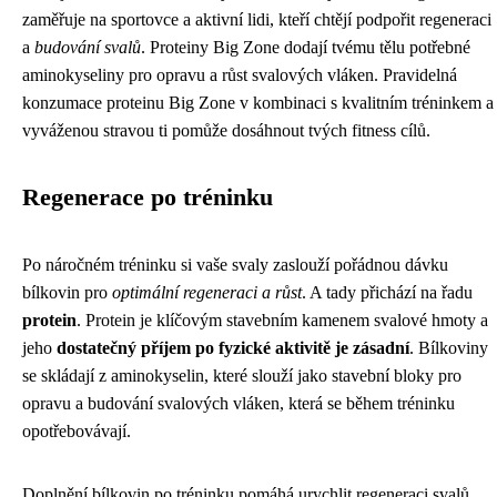
zaměřuje na sportovce a aktivní lidi, kteří chtějí podpořit regeneraci
a
budování svalů
. Proteiny Big Zone dodají tvému tělu potřebné
aminokyseliny pro opravu a růst svalových vláken. Pravidelná
konzumace proteinu Big Zone v kombinaci s kvalitním tréninkem a
vyváženou stravou ti pomůže dosáhnout tvých fitness cílů.
Regenerace po tréninku
Po náročném tréninku si vaše svaly zaslouží pořádnou dávku
bílkovin pro
optimální regeneraci a růst
. A tady přichází na řadu
protein
. Protein je klíčovým stavebním kamenem svalové hmoty a
jeho
dostatečný příjem po fyzické aktivitě je zásadní
. Bílkoviny
se skládají z aminokyselin, které slouží jako stavební bloky pro
opravu a budování svalových vláken, která se během tréninku
opotřebovávají.
Doplnění bílkovin po tréninku pomáhá urychlit regeneraci svalů,