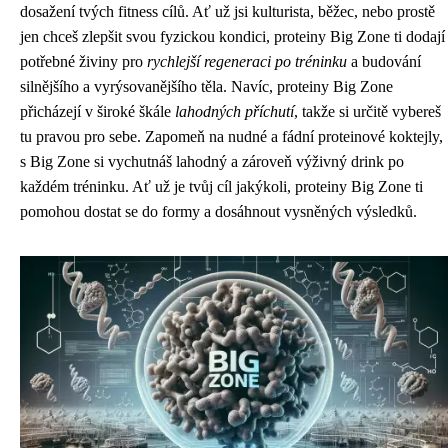
dosažení tvých fitness cílů. Ať už jsi kulturista, běžec, nebo prostě
jen chceš zlepšit svou fyzickou kondici, proteiny Big Zone ti dodají
potřebné živiny pro
rychlejší regeneraci po tréninku
a budování
silnějšího a vyrýsovanějšího těla. Navíc, proteiny Big Zone
přicházejí v široké škále
lahodných příchutí
, takže si určitě vybereš
tu pravou pro sebe. Zapomeň na nudné a fádní proteinové koktejly,
s Big Zone si vychutnáš lahodný a zároveň výživný drink po
každém tréninku. Ať už je tvůj cíl jakýkoli, proteiny Big Zone ti
pomohou dostat se do formy a dosáhnout vysněných výsledků.