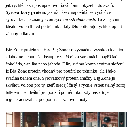
jak rychlé, tak i postupné uvolňování aminokyselin do svalů.
Syrovátkový protein
, jak už název napovídá, se vyrábí ze
syrovátky a je známý svou
rychlou vstřebatelností
. To z něj činí
ideální volbu ihned po tréninku, kdy tělo potřebuje rychle doplnit
zásoby bílkovin.
Big Zone protein značky Big Zone se vyznačuje vysokou kvalitou
a lahodnou chutí. Je dostupný v několika variantách, například
čokoláda, vanilka nebo jahoda. Díky svému komplexnímu složení
je Big Zone protein vhodný pro použití po tréninku, ale i jako
svačina během dne. Syrovátkový protein značky Big Zone je
skvělou volbou pro ty, kteří hledají čistý a rychle vstřebatelný zdroj
bílkovin. Je ideální pro použití po tréninku, kdy nastartuje
regeneraci svalů a podpoří růst svalové hmoty.