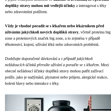
doplňky stravy mohou mít vedlejší účinky
a interagovat s léky
nebo zdravotními potížemi.
Vždy je vhodné poradit se s lékařem nebo lékárníkem před
užíváním jakýchkoli nových doplňků stravy
, včetně proteinu big
zone a proteinových značek big zone, a to zejména v případě
těhotenství, kojení, užívání léků nebo zdravotních problémů.
Dodržujte doporučené dávkování a
v případě jakýchkoli
nežádoucích účinků přerušte užívání a poraďte se s lékařem
. Mezi
obecné nežádoucí účinky doplňků stravy mohou patřit zažívací
potíže, jako je nadýmání, plynatost nebo průjem, alergické reakce,
bolesti hlavy nebo interakce s léky.