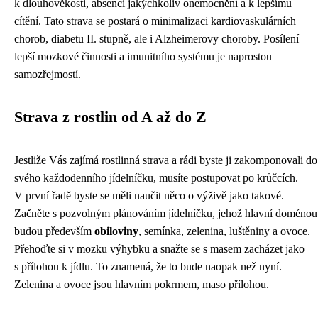
k dlouhověkosti, absenci jakýchkoliv onemocnění a k lepšímu
cítění. Tato strava se postará o minimalizaci kardiovaskulárních
chorob, diabetu II. stupně, ale i Alzheimerovy choroby. Posílení
lepší mozkové činnosti a imunitního systému je naprostou
samozřejmostí.
Strava z rostlin od A až do Z
Jestliže Vás zajímá rostlinná strava a rádi byste ji zakomponovali do
svého každodenního jídelníčku, musíte postupovat po krůčcích.
V první řadě byste se měli naučit něco o výživě jako takové.
Začněte s pozvolným plánováním jídelníčku, jehož hlavní doménou
budou především
obiloviny
, semínka, zelenina, luštěniny a ovoce.
Přehoďte si v mozku výhybku a snažte se s masem zacházet jako
s přílohou k jídlu. To znamená, že to bude naopak než nyní.
Zelenina a ovoce jsou hlavním pokrmem, maso přílohou.