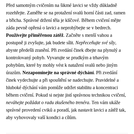
Před samotným cvičením na šikmé lavici se vždy důkladně
rozehřejte. Zaměřte se na protažení svalů horní části zad, ramen
a břicha. Správné držení těla je klíčové. Během cvičení mějte
záda pevně opřená o lavici a neprohýbejte se v bedrech.
Používejte přiměřenou zátěž
. Začněte s menší vahou a
postupně ji zvyšujte, jak budete sílit.
Nepřeceňujte své síly
,
abyste předešli zranění. Při zvedání činek dbejte na plynulý a
kontrolovaný pohyb. Vyvarujte se prudkým a trhavým
pohybům, které by mohly vést k natažení svalů nebo jiným
úrazům.
Nezapomínejte na správné dýchání
. Při zvedání
činek vydechujte a při spouštění se nadechujte. Pravidelné a
hluboké dýchání vám pomůže udržet stabilitu a koncentraci
během cvičení. Pokud si nejste jistí správnou technikou cvičení,
neváhejte požádat o radu zkušeného trenéra
. Ten vám ukáže
správné provedení cviků a poradí, jak nastavit lavici a zátěž tak,
aby vyhovovaly vaší kondici a cílům.