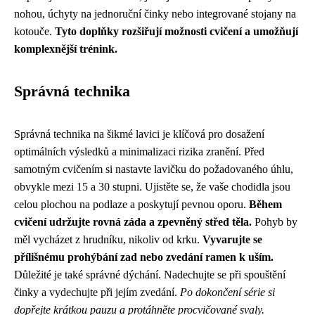
nohou, úchyty na jednoruční činky nebo integrované stojany na
kotouče.
Tyto doplňky rozšiřují možnosti cvičení a umožňují
komplexnější trénink.
Správná technika
Správná technika na šikmé lavici je klíčová pro dosažení
optimálních výsledků a minimalizaci rizika zranění. Před
samotným cvičením si nastavte lavičku do požadovaného úhlu,
obvykle mezi 15 a 30 stupni. Ujistěte se, že vaše chodidla jsou
celou plochou na podlaze a poskytují pevnou oporu.
Během
cvičení udržujte rovná záda a zpevněný střed těla.
Pohyb by
měl vycházet z hrudníku, nikoliv od krku.
Vyvarujte se
přílišnému prohýbání zad nebo zvedání ramen k uším.
Důležité je také správné dýchání. Nadechujte se při spouštění
činky a vydechujte při jejím zvedání.
Po dokončení série si
dopřejte krátkou pauzu a protáhněte procvičované svaly.