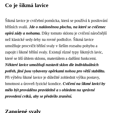
Co je šikmá lavice
Šikmá lavice je cvičební pomůcka, která se používá k posilování
břišních svalů.
Jde o nakloněnou plochu, na které se cvičenec
opírá zády a nohama.
Díky tomuto sklonu je cvičení náročnější
než klasické sedy-lehy na rovné podložce. Šikmá lavice
umožňuje procvičit břišní svaly v širším rozsahu pohybu a
zapojit i šikmé břišní svaly. Existují různé typy šikmých lavic,
které se liší úhlem sklonu, materiálem a dalšími funkcemi.
Některé lavice umožňují nastavit sklon dle individuálních
potřeb, jiné jsou vybaveny opěrkami nohou pro větší stabilitu.
Při výběru šikmé lavice je důležité zohlednit výšku postavy,
hmotnost a úroveň fyzické kondice.
Cvičení na šikmé lavici by
mělo být prováděno pravidelně a s ohledem na správné
provedení cviků, aby se předešlo zranění.
Zapojené svaly