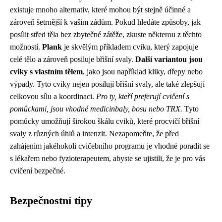
existuje mnoho alternativ, které mohou být stejně účinné a
zároveň šetrnější k vašim zádům. Pokud hledáte způsoby, jak
posílit střed těla bez zbytečné zátěže, zkuste některou z těchto
možností.
Plank
je skvělým příkladem cviku, který zapojuje
celé tělo a zároveň posiluje břišní svaly.
Další variantou jsou
cviky s vlastním tělem
, jako jsou například kliky, dřepy nebo
výpady. Tyto cviky nejen posilují břišní svaly, ale také zlepšují
celkovou sílu a koordinaci.
Pro ty, kteří preferují cvičení s
pomůckami, jsou vhodné medicinbaly, bosu nebo TRX.
Tyto
pomůcky umožňují širokou škálu cviků, které procvičí břišní
svaly z různých úhlů a intenzit. Nezapomeňte, že před
zahájením jakéhokoli cvičebního programu je vhodné poradit se
s lékařem nebo fyzioterapeutem, abyste se ujistili, že je pro vás
cvičení bezpečné.
Bezpečnostní tipy