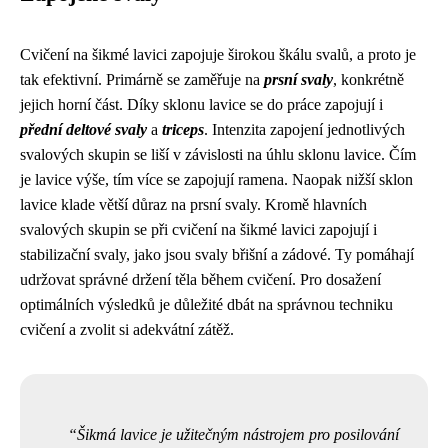
Cvičení na šikmé lavici zapojuje širokou škálu svalů, a proto je
tak efektivní. Primárně se zaměřuje na
prsní svaly
, konkrétně
jejich horní část. Díky sklonu lavice se do práce zapojují i
přední deltové svaly
a
triceps
. Intenzita zapojení jednotlivých
svalových skupin se liší v závislosti na úhlu sklonu lavice. Čím
je lavice výše, tím více se zapojují ramena. Naopak nižší sklon
lavice klade větší důraz na prsní svaly. Kromě hlavních
svalových skupin se při cvičení na šikmé lavici zapojují i
stabilizační svaly, jako jsou svaly břišní a zádové. Ty pomáhají
udržovat správné držení těla během cvičení. Pro dosažení
optimálních výsledků je důležité dbát na správnou techniku
cvičení a zvolit si adekvátní zátěž.
Šikmá lavice je užitečným nástrojem pro posilování