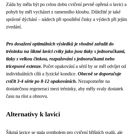
Záda by měla být po celou dobu cvičení pevně opřená o lavici a
pohyb by měl vycházet z ramenního kloubu. Důležité je také
správné dýchání – nádech při spouštění činky a výdech při jejím
zvedání.
Pro dosažení optimálních výsledků je vhodné zařadit do
tréninku na šikmé lavici cviky jako jsou tlaky s jednoručkami,
tlaky s velkou činkou, rozpažování s jednoručkami nebo
tricepsové extenze.
Počet opakování a sérií by se měl odvíjet od
individuálních cílů a fyzické kondice.
Obecně se doporučuje
cvičit 3-4 série po 8-12 opakováních.
Nezapomeňte na
dostatečnou regeneraci mezi tréninky, aby měly svaly dostatek
času na růst a obnovu.
Alternativy k lavici
Šikmá lavice se stala symbolem pro cvičení břišních svalů, ale