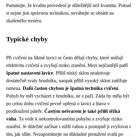
Pamatujte, že kvalita provedení je důležitější než kvantita. Pokud
si nejste jisti správnou technikou, neváhejte se obrátit na
zkušeného trenéra.
Typické chyby
Při cvičení na šikmé lavici se často dělají chyby, které snižují
efektivitu cvičení a zvyšují riziko zranění. Mezi nejčastější patří
špatné nastavení lavice
. Příliš nízký sklon neaktivuje
dostatečně svaly hrudníku, naopak příliš vysoký sklon zatěžuje
ramena.
Další častou chybou je špatná technika cvičení
.
Pohyb by měl vycházet z hrudníku, ne z paží. Záda by měla být
po celou dobu cvičení pevně opřená o lavici a hlava v
prodloužení páteře.
Častým nešvarem je také příliš těžká
váha
. Ta vede k nekontrolovanému pohybu a zvyšuje riziko
zranění. Je důležité začínat s nižší vahou a postupně ji zvyšovat s
tím, jak sílíte. Nezapomínejte na důkladné protažení svalů po