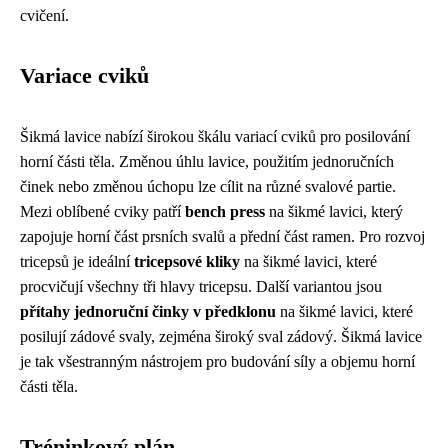
cvičení.
Variace cviků
Šikmá lavice nabízí širokou škálu variací cviků pro posilování
horní části těla. Změnou úhlu lavice, použitím jednoručních
činek nebo změnou úchopu lze cílit na různé svalové partie.
Mezi oblíbené cviky patří
bench press
na šikmé lavici, který
zapojuje horní část prsních svalů a přední část ramen. Pro rozvoj
tricepsů je ideální
tricepsové kliky
na šikmé lavici, které
procvičují všechny tři hlavy tricepsu. Další variantou jsou
přítahy jednoruční činky v předklonu
na šikmé lavici, které
posilují zádové svaly, zejména široký sval zádový. Šikmá lavice
je tak všestranným nástrojem pro budování síly a objemu horní
části těla.
Tréninkový plán