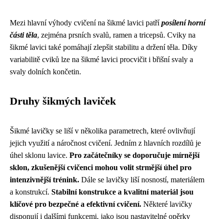
Mezi hlavní výhody cvičení na šikmé lavici patří
posílení horní
části těla
, zejména prsních svalů, ramen a tricepsů. Cviky na
šikmé lavici také pomáhají zlepšit stabilitu a držení těla. Díky
variabilitě cviků lze na šikmé lavici procvičit i břišní svaly a
svaly dolních končetin.
Druhy šikmých laviček
Šikmé lavičky se liší v několika parametrech, které ovlivňují
jejich využití a náročnost cvičení. Jedním z hlavních rozdílů je
úhel sklonu lavice.
Pro začátečníky se doporučuje mírnější
sklon, zkušenější cvičenci mohou volit strmější úhel pro
intenzivnější trénink.
Dále se lavičky liší nosností, materiálem
a konstrukcí.
Stabilní konstrukce a kvalitní materiál jsou
klíčové pro bezpečné a efektivní cvičení.
Některé lavičky
disponují i ​​dalšími funkcemi, jako jsou nastavitelné opěrky