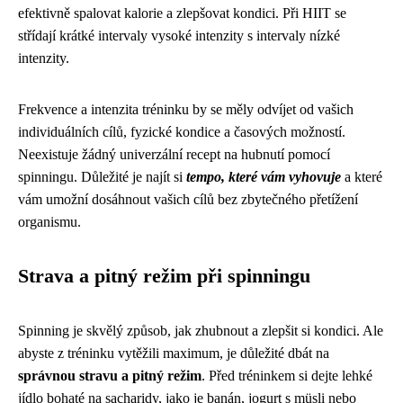
efektivně spalovat kalorie a zlepšovat kondici. Při HIIT se
střídají krátké intervaly vysoké intenzity s intervaly nízké
intenzity.
Frekvence a intenzita tréninku by se měly odvíjet od vašich
individuálních cílů, fyzické kondice a časových možností.
Neexistuje žádný univerzální recept na hubnutí pomocí
spinningu. Důležité je najít si
tempo, které vám vyhovuje
a které
vám umožní dosáhnout vašich cílů bez zbytečného přetížení
organismu.
Strava a pitný režim při spinningu
Spinning je skvělý způsob, jak zhubnout a zlepšit si kondici. Ale
abyste z tréninku vytěžili maximum, je důležité dbát na
správnou stravu a pitný režim
. Před tréninkem si dejte lehké
jídlo bohaté na sacharidy, jako je banán, jogurt s müsli nebo