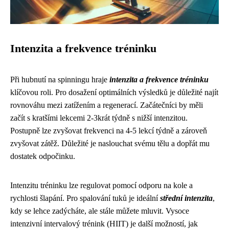
Intenzita a frekvence tréninku
Při hubnutí na spinningu hraje
intenzita a frekvence tréninku
klíčovou roli. Pro dosažení optimálních výsledků je důležité najít
rovnováhu mezi zatížením a regenerací. Začátečníci by měli
začít s kratšími lekcemi 2-3krát týdně s nižší intenzitou.
Postupně lze zvyšovat frekvenci na 4-5 lekcí týdně a zároveň
zvyšovat zátěž. Důležité je naslouchat svému tělu a dopřát mu
dostatek odpočinku.
Intenzitu tréninku lze regulovat pomocí odporu na kole a
rychlosti šlapání. Pro spalování tuků je ideální
střední intenzita
,
kdy se lehce zadýcháte, ale stále můžete mluvit. Vysoce
intenzivní intervalový trénink (HIIT) je další možností, jak