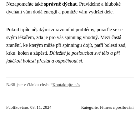
Nezapomeňte také
správně dýchat
. Pravidelné a hluboké
dýchání vám dodá energii a pomůže vám vydržet déle.
Pokud trpíte nějakými zdravotními problémy, poraďte se se
svým lékařem, zda je pro vás spinning vhodný. Mezi častá
zranění, ke kterým může při spinningu dojít, patří bolesti zad,
krku, kolen a zápěstí.
Důležité je poslouchat své tělo a při
jakékoli bolesti přestat a odpočinout si.
Našli jste v článku chybu?
Kontaktujte nás
Publikováno: 08. 11. 2024
Kategorie:
Fitness a posilování