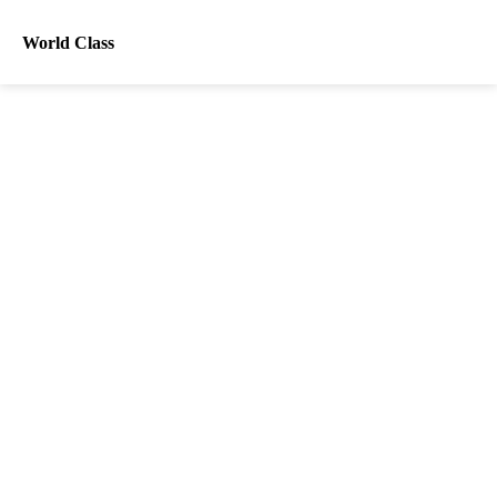
World Class