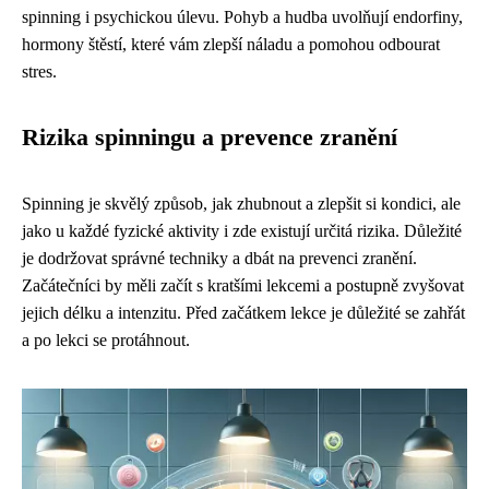
spinning i psychickou úlevu. Pohyb a hudba uvolňují endorfiny,
hormony štěstí, které vám zlepší náladu a pomohou odbourat
stres.
Rizika spinningu a prevence zranění
Spinning je skvělý způsob, jak zhubnout a zlepšit si kondici, ale
jako u každé fyzické aktivity i zde existují určitá rizika. Důležité
je dodržovat správné techniky a dbát na prevenci zranění.
Začátečníci by měli začít s kratšími lekcemi a postupně zvyšovat
jejich délku a intenzitu. Před začátkem lekce je důležité se zahřát
a po lekci se protáhnout.