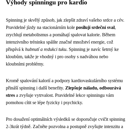
Výhody spinningu pro kardio
Spinning je skvělý způsob, jak zlepšit zdraví vašeho srdce a cév.
Pravidelné jízdy na stacionárním kole
posilují srdeční sval
,
zrychlují metabolismus a pomáhají spalovat kalorie. Během
intenzivního tréninku spálíte značné množství energie, což
přispívá k
hubnutí a redukci tuku
. Spinning je navíc šetrný ke
kloubům, takže je vhodný i pro osoby s nadváhou nebo
kloubními problémy.
Kromě spalování kalorií a podpory kardiovaskulárního systému
přináší spinning i další benefity.
Zlepšuje náladu, odbourává
stres
a zvyšuje vytrvalost. Pravidelné lekce spinningu vám
pomohou cítit se lépe fyzicky i psychicky.
Pro dosažení optimálních výsledků se doporučuje cvičit spinning
2-3krát týdně. Začněte pozvolna a postupně zvyšujte intenzitu a