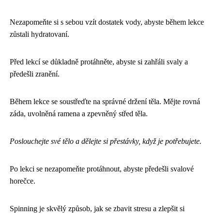
Nezapomeňte si s sebou vzít dostatek vody, abyste během lekce
zůstali hydratovaní.
Před lekcí se důkladně protáhněte, abyste si zahřáli svaly a
předešli zranění.
Během lekce se soustřeďte na správné držení těla. Mějte rovná
záda, uvolněná ramena a zpevněný střed těla.
Poslouchejte své tělo a dělejte si přestávky, když je potřebujete.
Po lekci se nezapomeňte protáhnout, abyste předešli svalové
horečce.
Spinning je skvělý způsob, jak se zbavit stresu a zlepšit si