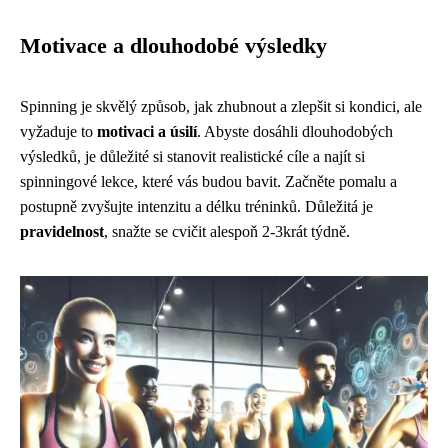
Motivace a dlouhodobé výsledky
Spinning je skvělý způsob, jak zhubnout a zlepšit si kondici, ale
vyžaduje to
motivaci a úsilí
. Abyste dosáhli dlouhodobých
výsledků, je důležité si stanovit realistické cíle a najít si
spinningové lekce, které vás budou bavit. Začněte pomalu a
postupně zvyšujte intenzitu a délku tréninků. Důležitá je
pravidelnost
, snažte se cvičit alespoň 2-3krát týdně.