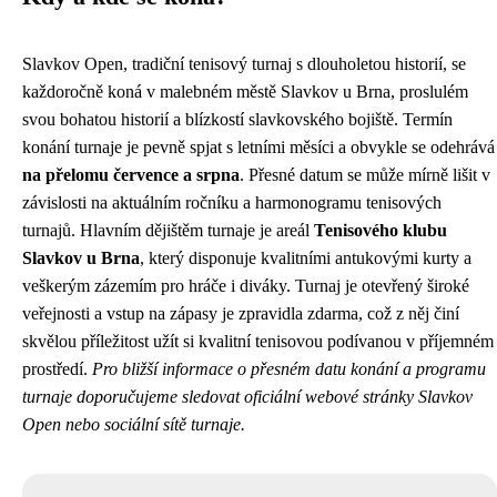
Slavkov Open, tradiční tenisový turnaj s dlouholetou historií, se
každoročně koná v malebném městě Slavkov u Brna, proslulém
svou bohatou historií a blízkostí slavkovského bojiště. Termín
konání turnaje je pevně spjat s letními měsíci a obvykle se odehrává
na přelomu července a srpna
. Přesné datum se může mírně lišit v
závislosti na aktuálním ročníku a harmonogramu tenisových
turnajů. Hlavním dějištěm turnaje je areál
Tenisového klubu
Slavkov u Brna
, který disponuje kvalitními antukovými kurty a
veškerým zázemím pro hráče i diváky. Turnaj je otevřený široké
veřejnosti a vstup na zápasy je zpravidla zdarma, což z něj činí
skvělou příležitost užít si kvalitní tenisovou podívanou v příjemném
prostředí.
Pro bližší informace o přesném datu konání a programu
turnaje doporučujeme sledovat oficiální webové stránky Slavkov
Open nebo sociální sítě turnaje.