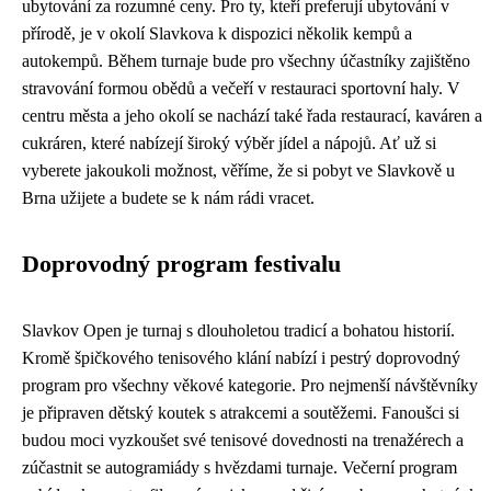
ubytování za rozumné ceny. Pro ty, kteří preferují ubytování v
přírodě, je v okolí Slavkova k dispozici několik kempů a
autokempů. Během turnaje bude pro všechny účastníky zajištěno
stravování formou obědů a večeří v restauraci sportovní haly. V
centru města a jeho okolí se nachází také řada restaurací, kaváren a
cukráren, které nabízejí široký výběr jídel a nápojů. Ať už si
vyberete jakoukoli možnost, věříme, že si pobyt ve Slavkově u
Brna užijete a budete se k nám rádi vracet.
Doprovodný program festivalu
Slavkov Open je turnaj s dlouholetou tradicí a bohatou historií.
Kromě špičkového tenisového klání nabízí i pestrý doprovodný
program pro všechny věkové kategorie. Pro nejmenší návštěvníky
je připraven dětský koutek s atrakcemi a soutěžemi. Fanoušci si
budou moci vyzkoušet své tenisové dovednosti na trenažérech a
zúčastnit se autogramiády s hvězdami turnaje. Večerní program