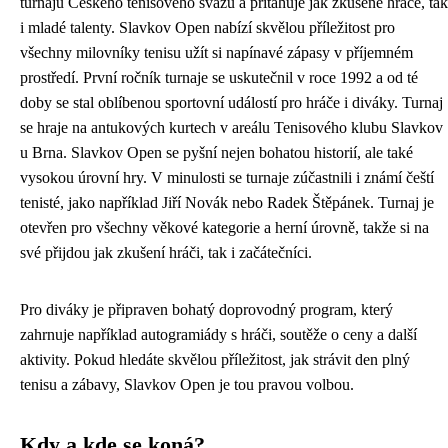
turnajů Českého tenisového svazu a přitahuje jak zkušené hráče, tak
i mladé talenty. Slavkov Open nabízí skvělou příležitost pro
všechny milovníky tenisu užít si napínavé zápasy v příjemném
prostředí. První ročník turnaje se uskutečnil v roce 1992 a od té
doby se stal oblíbenou sportovní událostí pro hráče i diváky. Turnaj
se hraje na antukových kurtech v areálu Tenisového klubu Slavkov
u Brna. Slavkov Open se pyšní nejen bohatou historií, ale také
vysokou úrovní hry. V minulosti se turnaje zúčastnili i známí čeští
tenisté, jako například Jiří Novák nebo Radek Štěpánek. Turnaj je
otevřen pro všechny věkové kategorie a herní úrovně, takže si na
své přijdou jak zkušení hráči, tak i začátečníci.
Pro diváky je připraven bohatý doprovodný program, který
zahrnuje například autogramiády s hráči, soutěže o ceny a další
aktivity. Pokud hledáte skvělou příležitost, jak strávit den plný
tenisu a zábavy, Slavkov Open je tou pravou volbou.
Kdy a kde se koná?