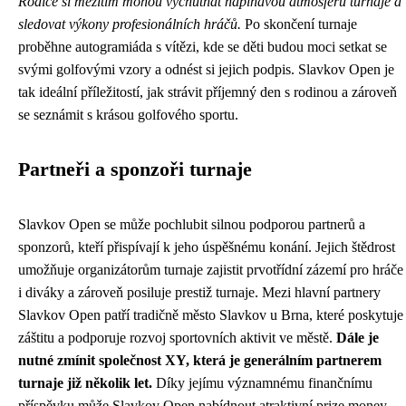
Rodiče si mezitím mohou vychutnat napínavou atmosféru turnaje a
sledovat výkony profesionálních hráčů.
Po skončení turnaje
proběhne autogramiáda s vítězi, kde se děti budou moci setkat se
svými golfovými vzory a odnést si jejich podpis. Slavkov Open je
tak ideální příležitostí, jak strávit příjemný den s rodinou a zároveň
se seznámit s krásou golfového sportu.
Partneři a sponzoři turnaje
Slavkov Open se může pochlubit silnou podporou partnerů a
sponzorů, kteří přispívají k jeho úspěšnému konání. Jejich štědrost
umožňuje organizátorům turnaje zajistit prvotřídní zázemí pro hráče
i diváky a zároveň posiluje prestiž turnaje. Mezi hlavní partnery
Slavkov Open patří tradičně město Slavkov u Brna, které poskytuje
záštitu a podporuje rozvoj sportovních aktivit ve městě.
Dále je
nutné zmínit společnost XY, která je generálním partnerem
turnaje již několik let.
Díky jejímu významnému finančnímu
příspěvku může Slavkov Open nabídnout atraktivní prize money