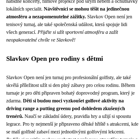
nabídne koncerty, filmové projekce pod širým nebem a ochutnávky
lokálních specialit.
Návštěvníci se mohou těšit na jedinečnou
atmosféru a nezapomenutelné zážitky.
Slavkov Open není jen
tenisový turnaj, ale také společenská událost, která spojuje lidi
všech generací.
Přijďte si užít sportovní atmosféru a zažít
neopakovatelné chvíle ve Slavkově!
Slavkov Open pro rodiny s dětmi
Slavkov Open není jen turnaj pro profesionální golfisty, ale také
skvělá příležitost užít si den plný zábavy pro celou rodinu. Během
turnaje je pro děti připraven bohatý doprovodný program, který je
zdarma.
Děti si budou moci vyzkoušet golfové aktivity na
driving range a putting greenu pod dohledem zkušených
trenérů.
Naučí se základní údery, pravidla hry a užijí si spoustu
legrace. Pro ty nejmenší je připraveno dětské hřiště s atrakcemi, kde
se malí golfisté zabaví mezi jednotlivými golfovými lekcemi.