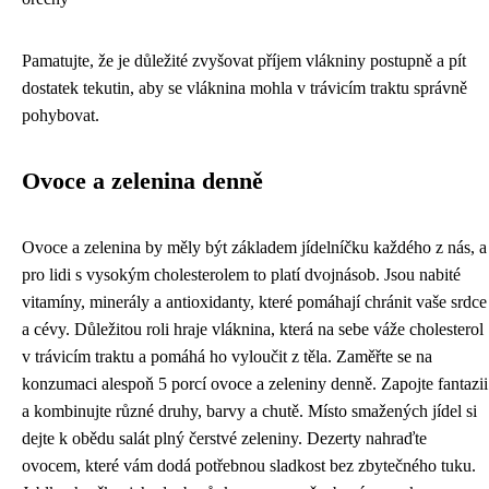
Pamatujte, že je důležité zvyšovat příjem vlákniny postupně a pít
dostatek tekutin, aby se vláknina mohla v trávicím traktu správně
pohybovat.
Ovoce a zelenina denně
Ovoce a zelenina by měly být základem jídelníčku každého z nás, a
pro lidi s vysokým cholesterolem to platí dvojnásob. Jsou nabité
vitamíny, minerály a antioxidanty, které pomáhají chránit vaše srdce
a cévy. Důležitou roli hraje vláknina, která na sebe váže cholesterol
v trávicím traktu a pomáhá ho vyloučit z těla. Zaměřte se na
konzumaci alespoň 5 porcí ovoce a zeleniny denně. Zapojte fantazii
a kombinujte různé druhy, barvy a chutě. Místo smažených jídel si
dejte k obědu salát plný čerstvé zeleniny. Dezerty nahraďte
ovocem, které vám dodá potřebnou sladkost bez zbytečného tuku.