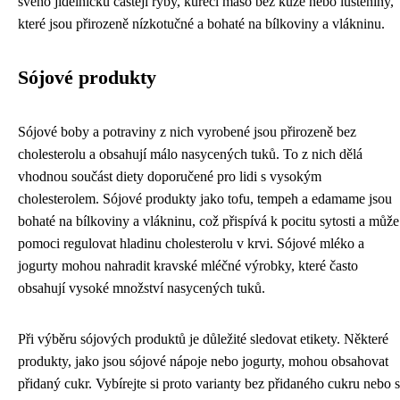
svého jídelníčku častěji ryby, kuřecí maso bez kůže nebo luštěniny,
které jsou přirozeně nízkotučné a bohaté na bílkoviny a vlákninu.
Sójové produkty
Sójové boby a potraviny z nich vyrobené jsou přirozeně bez
cholesterolu a obsahují málo nasycených tuků. To z nich dělá
vhodnou součást diety doporučené pro lidi s vysokým
cholesterolem. Sójové produkty jako tofu, tempeh a edamame jsou
bohaté na bílkoviny a vlákninu, což přispívá k pocitu sytosti a může
pomoci regulovat hladinu cholesterolu v krvi. Sójové mléko a
jogurty mohou nahradit kravské mléčné výrobky, které často
obsahují vysoké množství nasycených tuků.
Při výběru sójových produktů je důležité sledovat etikety. Některé
produkty, jako jsou sójové nápoje nebo jogurty, mohou obsahovat
přidaný cukr. Vybírejte si proto varianty bez přidaného cukru nebo s