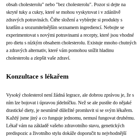
obsah cholesterolu" nebo "bez cholesterolu". Pozor si dejte na
skryté tuky a cukry, které se mohou vyskytovat i v zdánlivě
zdravých potravinách. Čtěte složení a vybírejte si produkty s
kratším a srozumitelnějším seznamem ingrediencí. Nebojte se
experimentovat s novými potravinami a recepty, které jsou vhodné
pro dietu s nízkým obsahem cholesterolu. Existuje mnoho chutných
a zdravých alternativ, které vám pomohou snížit hladinu
cholesterolu a zlepšit vaše zdraví.
Konzultace s lékařem
Vysoký cholesterol není žádná legrace, ale dobrou zprávou je, že s
ním lze bojovat i úpravou jídelníčku. Než se ale pustíte do nějaké
drastické diety, je nesmírně důležité promluvit si se svým lékařem.
Každý jsme jiný a co funguje jednomu, nemusí fungovat druhému.
Lékař vám na základě vašeho zdravotního stavu, genetických
predispozic a životního stylu dokáže doporučit tu nejvhodnější