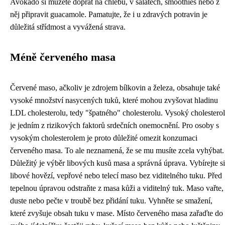
Avokádo si můžete dopřát na chlebu, v salátech, smoothies nebo z
něj připravit guacamole. Pamatujte, že i u zdravých potravin je
důležitá střídmost a vyvážená strava.
Méně červeného masa
Červené maso, ačkoliv je zdrojem bílkovin a železa, obsahuje také
vysoké množství nasycených tuků, které mohou zvyšovat hladinu
LDL cholesterolu, tedy "špatného" cholesterolu. Vysoký cholesterol
je jedním z rizikových faktorů srdečních onemocnění. Pro osoby s
vysokým cholesterolem je proto důležité omezit konzumaci
červeného masa. To ale neznamená, že se mu musíte zcela vyhýbat.
Důležitý je výběr libových kusů masa a správná úprava. Vybírejte si
libové hovězí, vepřové nebo telecí maso bez viditelného tuku. Před
tepelnou úpravou odstraňte z masa kůži a viditelný tuk. Maso vařte,
duste nebo pečte v troubě bez přidání tuku. Vyhněte se smažení,
které zvyšuje obsah tuku v mase. Místo červeného masa zařaďte do