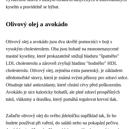
kyselin a pravidelně se hýbat.
Olivový olej a avokádo
Olivový olej a avokádo jsou dva skvělé pomocníci v boji s
vysokým cholesterolem. Oba jsou bohaté na mononenasycené
mastné kyseliny, které prokazatelně snižují hladuru "špatného"
LDL cholesterolu a zároveň zvyšují hladinu "hodného" HDL
cholesterolu. Olivový olej, zejména extra panenský, je základem
středomořské stravy, která je známá svými přínosy pro zdraví srdce.
Obsahuje také antioxidanty, které chrání cévy před poškozením.
Avokádo je sice kaloricky bohatší, ale plné zdraví prospěšných
tuků, vlákniny a draslíku, který pomáhá regulovat krevní tlak.
Zařaďte olivový olej do svého jídelníčku například tak, že ho
budete používat při vaření, do salátů nebo na pokapání pečiva.