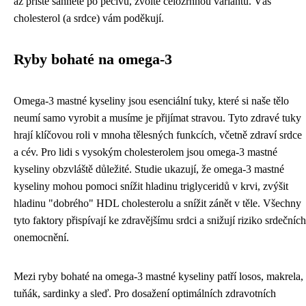
až příště sáhnete po pečivu, zvolte celozrnnou variantu. Váš
cholesterol (a srdce) vám poděkují.
Ryby bohaté na omega-3
Omega-3 mastné kyseliny jsou esenciální tuky, které si naše tělo
neumí samo vyrobit a musíme je přijímat stravou. Tyto zdravé tuky
hrají klíčovou roli v mnoha tělesných funkcích, včetně zdraví srdce
a cév. Pro lidi s vysokým cholesterolem jsou omega-3 mastné
kyseliny obzvláště důležité. Studie ukazují, že omega-3 mastné
kyseliny mohou pomoci snížit hladinu triglyceridů v krvi, zvýšit
hladinu "dobrého" HDL cholesterolu a snížit zánět v těle. Všechny
tyto faktory přispívají ke zdravějšímu srdci a snižují riziko srdečních
onemocnění.
Mezi ryby bohaté na omega-3 mastné kyseliny patří losos, makrela,
tuňák, sardinky a sleď. Pro dosažení optimálních zdravotních