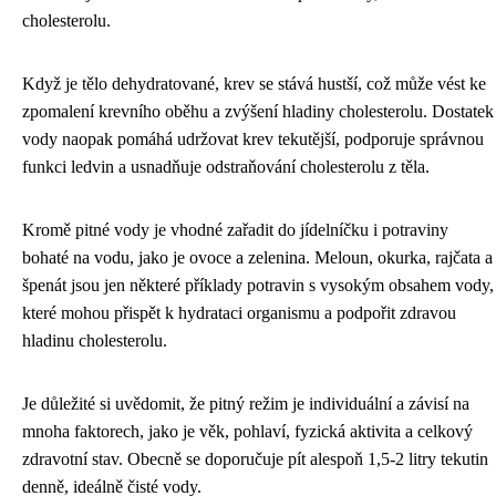
cholesterolu.
Když je tělo dehydratované, krev se stává hustší, což může vést ke
zpomalení krevního oběhu a zvýšení hladiny cholesterolu. Dostatek
vody naopak pomáhá udržovat krev tekutější, podporuje správnou
funkci ledvin a usnadňuje odstraňování cholesterolu z těla.
Kromě pitné vody je vhodné zařadit do jídelníčku i potraviny
bohaté na vodu, jako je ovoce a zelenina. Meloun, okurka, rajčata a
špenát jsou jen některé příklady potravin s vysokým obsahem vody,
které mohou přispět k hydrataci organismu a podpořit zdravou
hladinu cholesterolu.
Je důležité si uvědomit, že pitný režim je individuální a závisí na
mnoha faktorech, jako je věk, pohlaví, fyzická aktivita a celkový
zdravotní stav. Obecně se doporučuje pít alespoň 1,5-2 litry tekutin
denně, ideálně čisté vody.