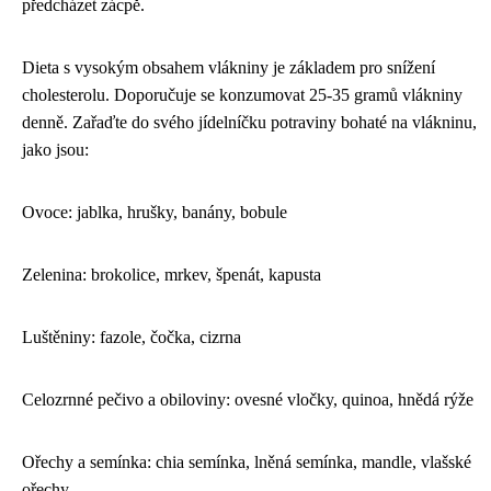
předcházet zácpě.
Dieta s vysokým obsahem vlákniny je základem pro snížení
cholesterolu. Doporučuje se konzumovat 25-35 gramů vlákniny
denně. Zařaďte do svého jídelníčku potraviny bohaté na vlákninu,
jako jsou:
Ovoce: jablka, hrušky, banány, bobule
Zelenina: brokolice, mrkev, špenát, kapusta
Luštěniny: fazole, čočka, cizrna
Celozrnné pečivo a obiloviny: ovesné vločky, quinoa, hnědá rýže
Ořechy a semínka: chia semínka, lněná semínka, mandle, vlašské
ořechy