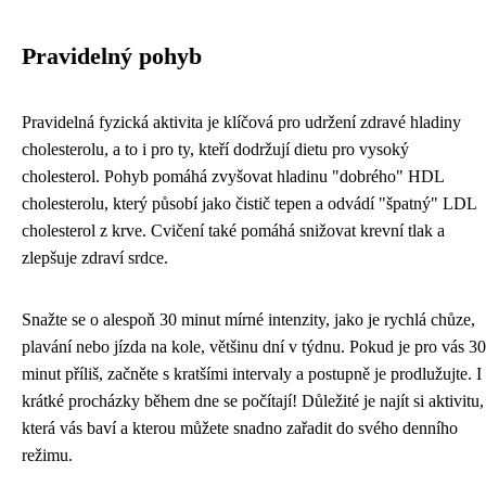
Pravidelný pohyb
Pravidelná fyzická aktivita je klíčová pro udržení zdravé hladiny
cholesterolu, a to i pro ty, kteří dodržují dietu pro vysoký
cholesterol. Pohyb pomáhá zvyšovat hladinu "dobrého" HDL
cholesterolu, který působí jako čistič tepen a odvádí "špatný" LDL
cholesterol z krve. Cvičení také pomáhá snižovat krevní tlak a
zlepšuje zdraví srdce.
Snažte se o alespoň 30 minut mírné intenzity, jako je rychlá chůze,
plavání nebo jízda na kole, většinu dní v týdnu. Pokud je pro vás 30
minut příliš, začněte s kratšími intervaly a postupně je prodlužujte. I
krátké procházky během dne se počítají! Důležité je najít si aktivitu,
která vás baví a kterou můžete snadno zařadit do svého denního
režimu.