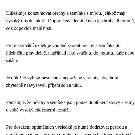
Důležité je konzumovat ořechy a semínka s mírou, jelikož mají
vysoký obsah kalorií. Doporučená denní dávka je zhruba 30 gramů,
což odpovídá malé hrsti.
Pro maximální užitek je vhodné zařadit ořechy a semínka do
jídelníčku pravidelně, například jako svačinu, do jogurtu, kaše nebo
salátu.
Je důležité vybírat nesolené a nepražené varianty, abychom
zbytečně nezvyšovali příjem soli a tuku.
Pamatujte, že ořechy a semínka jsou pouze doplňkem stravy a samy
o sobě vysoký cholesterol nesníží.
Pro dosažení optimálních výsledků je nutné dodržovat pestrou a
vyváženou stravu s nízkým obsahem nasycených a trans-mastných