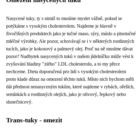
Omezení nasycených tuků
Nasycené tuky, ty s nimiž to musíme myslet vážně, pokud se
potýkáme s vysokým cholesterolem. Najdeme je hlavně v
živočišných produktech jako je tučné maso, sýry, máslo a plnotučné
mléčné výrobky. Ale pozor, schovávají se i v některých rostlinných
tucích, jako je kokosový a palmový olej. Proč na ně musíme dávat
pozor? Nadbytek nasycených tuků v našem jídelníčku může vést k
zvyšování hladiny "zlého" LDL cholesterolu, a to my přece
nechceme. Dieta doporučená pro lidi s vysokým cholesterolem
proto klade důraz na omezení těchto tuků. Místo nich bychom měli
dát přednost nenasyceným tukům, které najdeme v rybách, ořeších,
semínkách a rostlinných olejích, jako je olivový, řepkový nebo
slunečnicový.
Trans-tuky - omezit