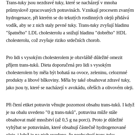
Trans-tuky jsou nezdravé tuky, které se nacházejí v mnoha
průmyslově zpracovaných potravinách. Vznikají procesem zvaným
hydrogenace, při kterém se do tekutých rostlinných olejů přidává
vodík, aby se z nich staly pevné tuky. Trans-tuky zvyšují hladinu
"špatného" LDL cholesterolu a snižují hladinu "dobrého" HDL
cholesterolu, což zvyšuje riziko srdečních chorob.
Pro lidi s vysokým cholesterolem je obzvláště důležité omezit
příjem trans-tuků. Dieta doporučená pro lidi s vysokým
cholesterolem by měla být bohatá na ovoce, zeleninu, celozrnné
produkty a libové bílkoviny. Měla by také obsahovat zdravé tuky,
jako jsou ty, které se nacházejí v avokádu, ořeších a olivovém oleji.
Při čtení etiket potravin věnujte pozornost obsahu trans-tuků. I když
je na obalu uvedeno "0 g trans-tuků", potravina může stále
obsahovat malé množství (až 0,5 g na porci). Proto je důležité
vyhýbat se potravinám, které obsahují částečně hydrogenované
oleje, i když je na nich uvedeno, že neobsahují trans-tuky.