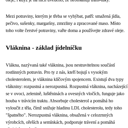
Mezi potraviny, kterým je třeba se vyhýbat, patří: smažená jídla,
pečivo, sušenky, margaríny, zmrzliny a zpracované maso. Místo
toho volte čerstvé potraviny, vařte doma a používejte zdravé oleje.
Vláknina - základ jídelníčku
Vlákna, nazývaná také vláknina, jsou nestravitelnou součástí
rostlinných potravin. Pro ty z nás, kteří bojují s vysokým
cholesterolem, je vláknina klíčovým spojencem. Existují dva typy
vlákniny: rozpustná a nerozpustná. Rozpustná vláknina, nacházející
se v ovoci, zelenině, luštěninách a ovesných vločích, funguje jako
houba v trávicím traktu. Absorbuje cholesterol a pomáhá ho
vyloučit z těla, čímž snižuje hladinu LDL cholesterolu, tedy toho
"špatného". Nerozpustná vláknina, obsažená v celozrnných
výrobcích, ořeších a semínkách, podporuje trávení a pomáhá