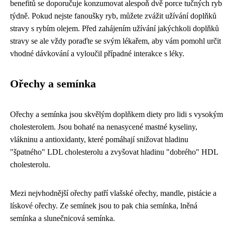
benefitů se doporučuje konzumovat alespoň dvě porce tučných ryb
týdně. Pokud nejste fanoušky ryb, můžete zvážit užívání doplňků
stravy s rybím olejem. Před zahájením užívání jakýchkoli doplňků
stravy se ale vždy poraďte se svým lékařem, aby vám pomohl určit
vhodné dávkování a vyloučil případné interakce s léky.
Ořechy a semínka
Ořechy a semínka jsou skvělým doplňkem diety pro lidi s vysokým
cholesterolem. Jsou bohaté na nenasycené mastné kyseliny,
vlákninu a antioxidanty, které pomáhají snižovat hladinu
"špatného" LDL cholesterolu a zvyšovat hladinu "dobrého" HDL
cholesterolu.
Mezi nejvhodnější ořechy patří vlašské ořechy, mandle, pistácie a
lískové ořechy. Ze semínek jsou to pak chia semínka, lněná
semínka a slunečnicová semínka.