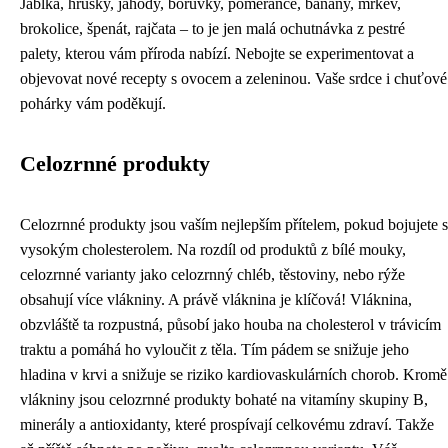
Jablka, hrušky, jahody, borůvky, pomeranče, banány, mrkev,
brokolice, špenát, rajčata – to je jen malá ochutnávka z pestré
palety, kterou vám příroda nabízí. Nebojte se experimentovat a
objevovat nové recepty s ovocem a zeleninou. Vaše srdce i chuťové
pohárky vám poděkují.
Celozrnné produkty
Celozrnné produkty jsou vaším nejlepším přítelem, pokud bojujete s
vysokým cholesterolem. Na rozdíl od produktů z bílé mouky,
celozrnné varianty jako celozrnný chléb, těstoviny, nebo rýže
obsahují více vlákniny. A právě vláknina je klíčová! Vláknina,
obzvláště ta rozpustná, působí jako houba na cholesterol v trávicím
traktu a pomáhá ho vyloučit z těla. Tím pádem se snižuje jeho
hladina v krvi a snižuje se riziko kardiovaskulárních chorob. Kromě
vlákniny jsou celozrnné produkty bohaté na vitamíny skupiny B,
minerály a antioxidanty, které prospívají celkovému zdraví. Takže