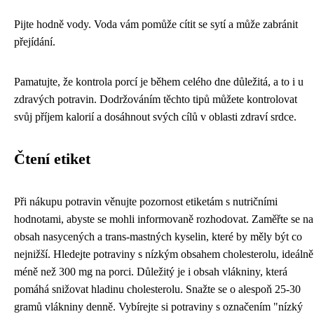
Pijte hodně vody. Voda vám pomůže cítit se sytí a může zabránit
přejídání.
Pamatujte, že kontrola porcí je během celého dne důležitá, a to i u
zdravých potravin. Dodržováním těchto tipů můžete kontrolovat
svůj příjem kalorií a dosáhnout svých cílů v oblasti zdraví srdce.
Čtení etiket
Při nákupu potravin věnujte pozornost etiketám s nutričními
hodnotami, abyste se mohli informovaně rozhodovat. Zaměřte se na
obsah nasycených a trans-mastných kyselin, které by měly být co
nejnižší. Hledejte potraviny s nízkým obsahem cholesterolu, ideálně
méně než 300 mg na porci. Důležitý je i obsah vlákniny, která
pomáhá snižovat hladinu cholesterolu. Snažte se o alespoň 25-30
gramů vlákniny denně. Vybírejte si potraviny s označením "nízký