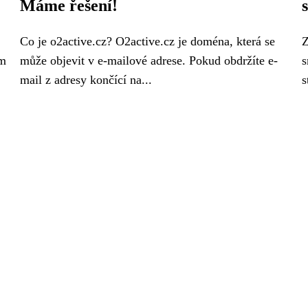
Máme řešení!
Co je o2active.cz? O2active.cz je doména, která se
Z
em
může objevit v e-mailové adrese. Pokud obdržíte e-
s
mail z adresy končící na...
s