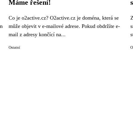
Máme řešení!
Co je o2active.cz? O2active.cz je doména, která se
Z
em
může objevit v e-mailové adrese. Pokud obdržíte e-
s
mail z adresy končící na...
s
Ostatní
O