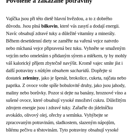
Povolené a zakázané potraviny
Vajíčka jsou při této dietě hlavní hvězdou, a to z dobrého
důvodu. Jsou plná
bílkovin
, které vás zasytí a dodají energii.
Navíc obsahují zdravé tuky a důležité vitamíny a minerály.
Během desetidenní diety se zaměřte na vařená vejce natvrdo
nebo míchaná vejce připravená bez tuku. Vyhněte se smaženým
vejcím nebo omeletám s přidaným sýrem a mlékem, ty by mohly
váš kalorický příjem zbytečně navýšit. Kromě vajec smíte jíst i
další potraviny s
nízkým obsahem sacharidů
. Dopřejte si
dostatek
zeleniny
, jako je špenát, brokolice, cuketa, rajčata nebo
paprika. Z ovoce volte spíše bobulovité druhy, jako jsou jahody,
maliny nebo borůvky. Pozor si dejte na banány, hroznové víno a
sušené ovoce, které obsahují vysoké množství cukru. Důležitým
zdrojem energie jsou i zdravé tuky. Zařaďte do jídelníčku
avokádo, olivový olej, ořechy a semínka. Vyhýbejte se
zpracovaným potravinám, sladkostem, slazeným nápojům,
bílému pečivu a těstovinám. Tyto potraviny obsahují vysoké