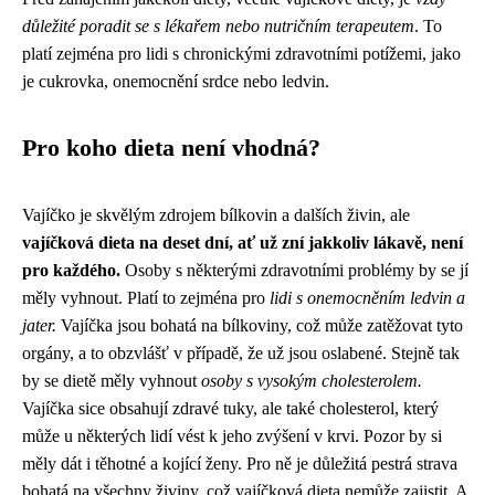
důležité poradit se s lékařem nebo nutričním terapeutem
. To
platí zejména pro lidi s chronickými zdravotními potížemi, jako
je cukrovka, onemocnění srdce nebo ledvin.
Pro koho dieta není vhodná?
Vajíčko je skvělým zdrojem bílkovin a dalších živin, ale
vajíčková dieta na deset dní, ať už zní jakkoliv lákavě, není
pro každého.
Osoby s některými zdravotními problémy by se jí
měly vyhnout. Platí to zejména pro
lidi s onemocněním ledvin a
jater.
Vajíčka jsou bohatá na bílkoviny, což může zatěžovat tyto
orgány, a to obzvlášť v případě, že už jsou oslabené. Stejně tak
by se dietě měly vyhnout
osoby s vysokým cholesterolem.
Vajíčka sice obsahují zdravé tuky, ale také cholesterol, který
může u některých lidí vést k jeho zvýšení v krvi. Pozor by si
měly dát i těhotné a kojící ženy. Pro ně je důležitá pestrá strava
bohatá na všechny živiny, což vajíčková dieta nemůže zajistit. A