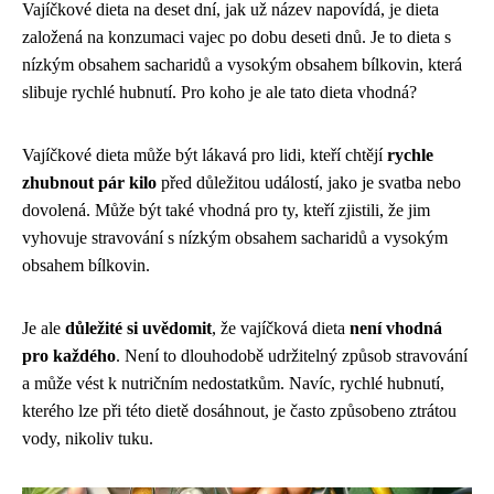
Vajíčkové dieta na deset dní, jak už název napovídá, je dieta
založená na konzumaci vajec po dobu deseti dnů. Je to dieta s
nízkým obsahem sacharidů a vysokým obsahem bílkovin, která
slibuje rychlé hubnutí. Pro koho je ale tato dieta vhodná?
Vajíčkové dieta může být lákavá pro lidi, kteří chtějí
rychle
zhubnout pár kilo
před důležitou událostí, jako je svatba nebo
dovolená. Může být také vhodná pro ty, kteří zjistili, že jim
vyhovuje stravování s nízkým obsahem sacharidů a vysokým
obsahem bílkovin.
Je ale
důležité si uvědomit
, že vajíčková dieta
není vhodná
pro každého
. Není to dlouhodobě udržitelný způsob stravování
a může vést k nutričním nedostatkům. Navíc, rychlé hubnutí,
kterého lze při této dietě dosáhnout, je často způsobeno ztrátou
vody, nikoliv tuku.