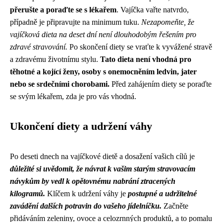
přerušte a poraďte se s lékařem
. Vajíčka vařte natvrdo,
případně je připravujte na minimum tuku.
Nezapomeňte, že
vajíčková dieta na deset dní není dlouhodobým řešením pro
zdravé stravování.
Po skončení diety se vraťte k vyvážené stravě
a zdravému životnímu stylu.
Tato dieta není vhodná pro
těhotné a kojící ženy, osoby s onemocněním ledvin, jater
nebo se srdečními chorobami.
Před zahájením diety se poraďte
se svým lékařem, zda je pro vás vhodná.
Ukončení diety a udržení váhy
Po deseti dnech na vajíčkové dietě a dosažení vašich cílů je
důležité si uvědomit, že návrat k vašim starým stravovacím
návykům by vedl k opětovnému nabrání ztracených
kilogramů.
Klíčem k udržení váhy je
postupné a udržitelné
zavádění dalších potravin do vašeho jídelníčku.
Začněte
přidáváním zeleniny, ovoce a celozrnných produktů, a to pomalu