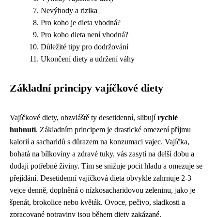
Nevýhody a rizika
Pro koho je dieta vhodná?
Pro koho dieta není vhodná?
Důležité tipy pro dodržování
Ukončení diety a udržení váhy
Základní principy vajíčkové diety
Vajíčkové diety, obzvláště ty desetidenní, slibují
rychlé
hubnutí
. Základním principem je drastické omezení příjmu
kalorií a sacharidů s důrazem na konzumaci vajec. Vajíčka,
bohatá na bílkoviny a zdravé tuky, vás zasytí na delší dobu a
dodají potřebné živiny. Tím se snižuje pocit hladu a omezuje se
přejídání. Desetidenní vajíčková dieta obvykle zahrnuje 2-3
vejce denně, doplněná o nízkosacharidovou zeleninu, jako je
špenát, brokolice nebo květák. Ovoce, pečivo, sladkosti a
zpracované potraviny jsou během diety zakázané.