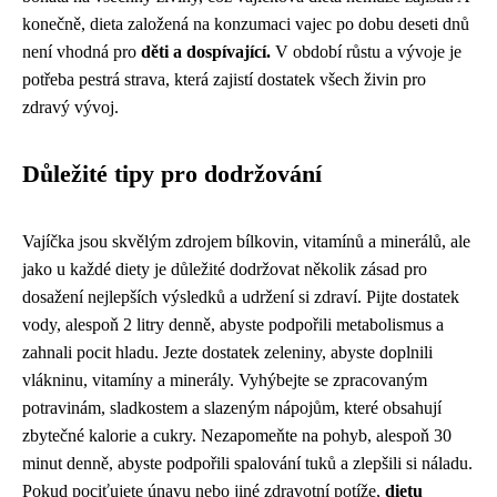
konečně, dieta založená na konzumaci vajec po dobu deseti dnů
není vhodná pro
děti a dospívající.
V období růstu a vývoje je
potřeba pestrá strava, která zajistí dostatek všech živin pro
zdravý vývoj.
Důležité tipy pro dodržování
Vajíčka jsou skvělým zdrojem bílkovin, vitamínů a minerálů, ale
jako u každé diety je důležité dodržovat několik zásad pro
dosažení nejlepších výsledků a udržení si zdraví. Pijte dostatek
vody, alespoň 2 litry denně, abyste podpořili metabolismus a
zahnali pocit hladu. Jezte dostatek zeleniny, abyste doplnili
vlákninu, vitamíny a minerály. Vyhýbejte se zpracovaným
potravinám, sladkostem a slazeným nápojům, které obsahují
zbytečné kalorie a cukry. Nezapomeňte na pohyb, alespoň 30
minut denně, abyste podpořili spalování tuků a zlepšili si náladu.
Pokud pociťujete únavu nebo jiné zdravotní potíže,
dietu