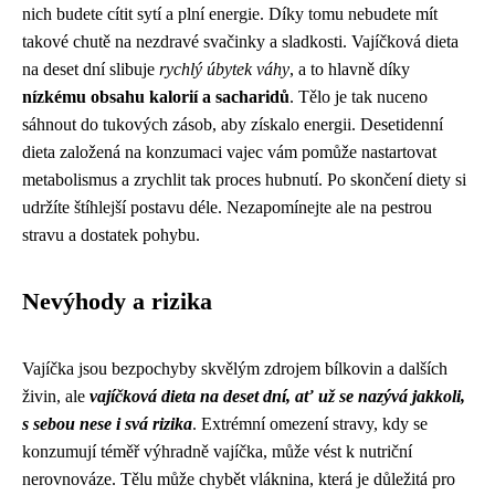
nich budete cítit sytí a plní energie. Díky tomu nebudete mít
takové chutě na nezdravé svačinky a sladkosti. Vajíčková dieta
na deset dní slibuje
rychlý úbytek váhy
, a to hlavně díky
nízkému obsahu kalorií a sacharidů
. Tělo je tak nuceno
sáhnout do tukových zásob, aby získalo energii. Desetidenní
dieta založená na konzumaci vajec vám pomůže nastartovat
metabolismus a zrychlit tak proces hubnutí. Po skončení diety si
udržíte štíhlejší postavu déle. Nezapomínejte ale na pestrou
stravu a dostatek pohybu.
Nevýhody a rizika
Vajíčka jsou bezpochyby skvělým zdrojem bílkovin a dalších
živin, ale
vajíčková dieta na deset dní, ať už se nazývá jakkoli,
s sebou nese i svá rizika
. Extrémní omezení stravy, kdy se
konzumují téměř výhradně vajíčka, může vést k nutriční
nerovnováze. Tělu může chybět vláknina, která je důležitá pro