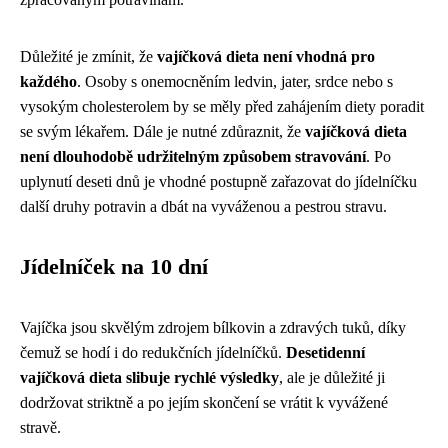
Důležité je zmínit, že
vajíčková dieta není vhodná pro
každého
. Osoby s onemocněním ledvin, jater, srdce nebo s
vysokým cholesterolem by se měly před zahájením diety poradit
se svým lékařem. Dále je nutné zdůraznit, že
vajíčková dieta
není dlouhodobě udržitelným způsobem stravování
. Po
uplynutí deseti dnů je vhodné postupně zařazovat do jídelníčku
další druhy potravin a dbát na vyváženou a pestrou stravu.
Jídelníček na 10 dní
Vajíčka jsou skvělým zdrojem bílkovin a zdravých tuků, díky
čemuž se hodí i do redukčních jídelníčků.
Desetidenní
vajíčková dieta slibuje rychlé výsledky
, ale je důležité ji
dodržovat striktně a po jejím skončení se vrátit k vyvážené
stravě.