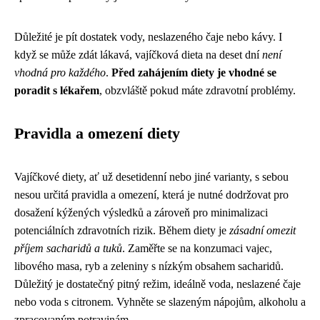
Důležité je pít dostatek vody, neslazeného čaje nebo kávy. I
když se může zdát lákavá, vajíčková dieta na deset dní
není
vhodná pro každého
.
Před zahájením diety je vhodné se
poradit s lékařem
, obzvláště pokud máte zdravotní problémy.
Pravidla a omezení diety
Vajíčkové diety, ať už desetidenní nebo jiné varianty, s sebou
nesou určitá pravidla a omezení, která je nutné dodržovat pro
dosažení kýžených výsledků a zároveň pro minimalizaci
potenciálních zdravotních rizik. Během diety je
zásadní omezit
příjem sacharidů a tuků
. Zaměřte se na konzumaci vajec,
libového masa, ryb a zeleniny s nízkým obsahem sacharidů.
Důležitý je dostatečný pitný režim, ideálně voda, neslazené čaje
nebo voda s citronem. Vyhněte se slazeným nápojům, alkoholu a
zpracovaným potravinám.