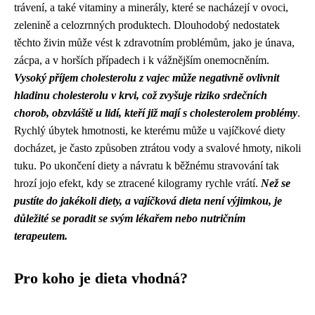
trávení, a také vitaminy a minerály, které se nacházejí v ovoci,
zelenině a celozrnných produktech. Dlouhodobý nedostatek
těchto živin může vést k zdravotním problémům, jako je únava,
zácpa, a v horších případech i k vážnějším onemocněním.
Vysoký příjem cholesterolu z vajec může negativně ovlivnit
hladinu cholesterolu v krvi, což zvyšuje riziko srdečních
chorob, obzvláště u lidí, kteří již mají s cholesterolem problémy
.
Rychlý úbytek hmotnosti, ke kterému může u vajíčkové diety
docházet, je často způsoben ztrátou vody a svalové hmoty, nikoli
tuku. Po ukončení diety a návratu k běžnému stravování tak
hrozí jojo efekt, kdy se ztracené kilogramy rychle vrátí.
Než se
pustíte do jakékoli diety, a vajíčková dieta není výjimkou, je
důležité se poradit se svým lékařem nebo nutričním
terapeutem.
Pro koho je dieta vhodná?