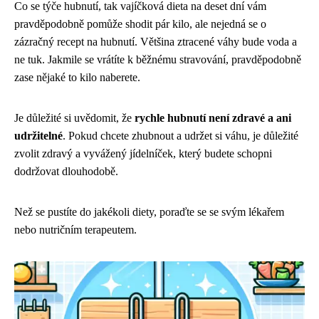
Co se týče hubnutí, tak vajíčková dieta na deset dní vám
pravděpodobně pomůže shodit pár kilo, ale nejedná se o
zázračný recept na hubnutí. Většina ztracené váhy bude voda a
ne tuk. Jakmile se vrátíte k běžnému stravování, pravděpodobně
zase nějaké to kilo naberete.
Je důležité si uvědomit, že
rychle hubnutí není zdravé a ani
udržitelné
. Pokud chcete zhubnout a udržet si váhu, je důležité
zvolit zdravý a vyvážený jídelníček, který budete schopni
dodržovat dlouhodobě.
Než se pustíte do jakékoli diety, poraďte se se svým lékařem
nebo nutričním terapeutem.