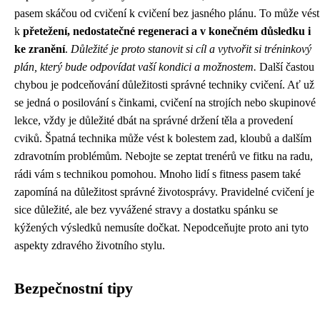
pasem skáčou od cvičení k cvičení bez jasného plánu. To může vést
k
přetežení, nedostatečné regeneraci a v konečném důsledku i
ke zranění
.
Důležité je proto stanovit si cíl a vytvořit si tréninkový
plán, který bude odpovídat vaší kondici a možnostem.
Další častou
chybou je podceňování důležitosti správné techniky cvičení. Ať už
se jedná o posilování s činkami, cvičení na strojích nebo skupinové
lekce, vždy je důležité dbát na správné držení těla a provedení
cviků. Špatná technika může vést k bolestem zad, kloubů a dalším
zdravotním problémům. Nebojte se zeptat trenérů ve fitku na radu,
rádi vám s technikou pomohou. Mnoho lidí s fitness pasem také
zapomíná na důležitost správné životosprávy. Pravidelné cvičení je
sice důležité, ale bez vyvážené stravy a dostatku spánku se
kýžených výsledků nemusíte dočkat. Nepodceňujte proto ani tyto
aspekty zdravého životního stylu.
Bezpečnostní tipy