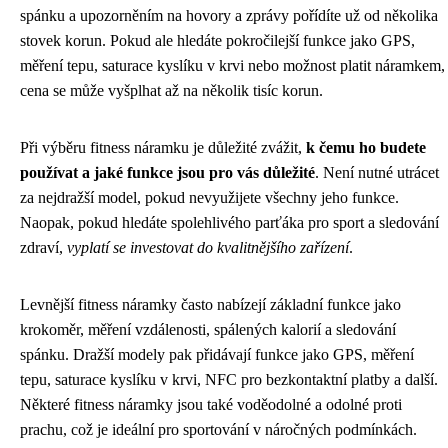
spánku a upozorněním na hovory a zprávy pořídíte už od několika
stovek korun. Pokud ale hledáte pokročilejší funkce jako GPS,
měření tepu, saturace kyslíku v krvi nebo možnost platit náramkem,
cena se může vyšplhat až na několik tisíc korun.
Při výběru fitness náramku je důležité zvážit,
k čemu ho budete
používat a jaké funkce jsou pro vás důležité
. Není nutné utrácet
za nejdražší model, pokud nevyužijete všechny jeho funkce.
Naopak, pokud hledáte spolehlivého parťáka pro sport a sledování
zdraví,
vyplatí se investovat do kvalitnějšího zařízení
.
Levnější fitness náramky často nabízejí základní funkce jako
krokoměr, měření vzdálenosti, spálených kalorií a sledování
spánku. Dražší modely pak přidávají funkce jako GPS, měření
tepu, saturace kyslíku v krvi, NFC pro bezkontaktní platby a další.
Některé fitness náramky jsou také voděodolné a odolné proti
prachu, což je ideální pro sportování v náročných podmínkách.