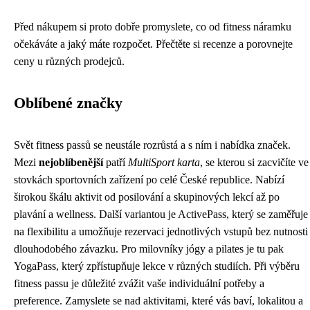
Před nákupem si proto dobře promyslete, co od fitness náramku
očekáváte a jaký máte rozpočet. Přečtěte si recenze a porovnejte
ceny u různých prodejců.
Oblíbené značky
Svět fitness passů se neustále rozrůstá a s ním i nabídka značek.
Mezi
nejoblíbenější
patří
MultiSport karta
, se kterou si zacvičíte ve
stovkách sportovních zařízení po celé České republice. Nabízí
širokou škálu aktivit od posilování a skupinových lekcí až po
plavání a wellness. Další variantou je ActivePass, který se zaměřuje
na flexibilitu a umožňuje rezervaci jednotlivých vstupů bez nutnosti
dlouhodobého závazku. Pro milovníky jógy a pilates je tu pak
YogaPass, který zpřístupňuje lekce v různých studiích. Při výběru
fitness passu je důležité zvážit vaše individuální potřeby a
preference. Zamyslete se nad aktivitami, které vás baví, lokalitou a