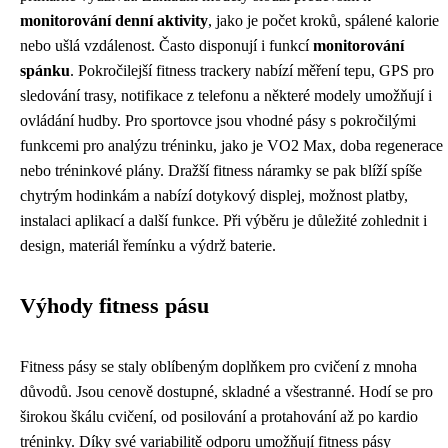
monitorování denní aktivity
, jako je počet kroků, spálené kalorie
nebo ušlá vzdálenost. Často disponují i funkcí
monitorování
spánku
. Pokročilejší fitness trackery nabízí měření tepu, GPS pro
sledování trasy, notifikace z telefonu a některé modely umožňují i
ovládání hudby. Pro sportovce jsou vhodné pásy s pokročilými
funkcemi pro analýzu tréninku, jako je VO2 Max, doba regenerace
nebo tréninkové plány. Dražší fitness náramky se pak blíží spíše
chytrým hodinkám a nabízí dotykový displej, možnost platby,
instalaci aplikací a další funkce. Při výběru je důležité zohlednit i
design, materiál řemínku a výdrž baterie.
Výhody fitness pásu
Fitness pásy se staly oblíbeným doplňkem pro cvičení z mnoha
důvodů. Jsou cenově dostupné, skladné a všestranné. Hodí se pro
širokou škálu cvičení, od posilování a protahování až po kardio
tréninky. Díky své variabilitě odporu umožňují fitness pásy