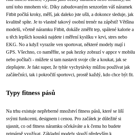
umí toho mnohem víc. Díky zabudovaným senzorům váš náramek
Fitbit počítá kroky, měří, jak daleko jste ušli, a dokonce sleduje, jak
kvalitně spíte. Je to vlastně takový osobní trenér na zápěstí! Většina
modelů, včetně náramku Fitbit, dokáže změřit tep, spálené kalorie a
u těch lepších kousků najdete i měření kyslíku v krvi, stres nebo
EKG. No a když vyrazíte ven sportovat, některé modely mají i
GPS. Všechno, co naměříte, se pak hezky zobrazí v appce v mobilu
nebo počítači - můžete si tam nastavit svoje cíle a koukat, jak se
zlepšujete. Je fakt super, že tyhle vychytávky můžou používat jak
začátečníci, tak i pokročilí sportovci, prostě každý, kdo chce být fit.
Typy fitness pásů
Na trhu existuje nepřeberné množství fitness pásů, které se liší
svými funkcemi, designem i cenou. Pro začátek je důležité si
ujasnit, co od fitness náramku očekáváte a k čemu ho budete
primárně využívat. Základní modely slouží především k