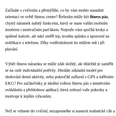
Začínáte s cvičením a přemýšlíte, co by vám mohlo usnadnit
orientaci ve světě fitness center? Řešením může být
fitness pás
,
chytrý náramek nabitý funkcemi, který se stane vaším osobním
trenérem i motivačním parťákem. Nejenže vám spočítá kroky a
spálené kalorie, ale také změří tep, kvalitu spánku a upozorní na
notifikace z telefonu. Díky voděodolnosti ho můžete mít i při
plavání.
Výběr fitness náramku se může zdát složitý, ale důležité je zaměřit
se na
vaše individuální potřeby
. Hledáte základní model pro
sledování denní aktivity, nebo pokročilé zařízení s GPS a měřením
EKG? Pro začátečníky je ideální volbou fitness pás s intuitivním
ovládáním a přehlednou aplikací, která zobrazí vaše pokroky a
motivuje k lepším výkonům.
Než se vrhnete do cvičení, nezapomeňte si nastavit realistické cíle a