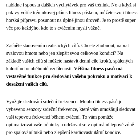
nabídne i spoustu dalších vychytávek pro váš trénink. No a když si
pak vytvoříte tréninkovej plán s fitness páskem, můžete svoji fitness
horská přípravu posunout na úplně jinou úroveň. Je to prostě super
věc pro každýho, kdo to s cvičením myslí vážně.
Začněte stanovením realistických cílů. Chcete zhubnout, nabrat
svalovou hmotu nebo jen zlepšit svou celkovou kondici? Na
základě vašich cílů si můžete nastavit denní cíle kroků, spálených
kalorií nebo uběhnuté vzdálenosti.
Většina fitness pásů má
vestavěné funkce pro sledování vašeho pokroku a motivaci k
dosažení vašich cílů.
Využijte sledování srdeční frekvence. Mnoho fitness pásů je
vybaveno senzory srdeční frekvence, které vám umožňují sledovat
vaši tepovou frekvenci během cvičení. To vám pomůže
optimalizovat vaše tréninky a udržovat se v optimální tepové zóně
pro spalování tuků nebo zlepšení kardiovaskulární kondice.