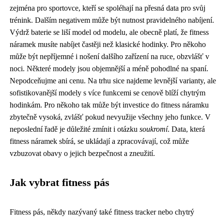
zejména pro sportovce, kteří se spoléhají na přesná data pro svůj
trénink. Dalším negativem může být nutnost pravidelného nabíjení.
Výdrž baterie se liší model od modelu, ale obecně platí, že fitness
náramek musíte nabíjet častěji než klasické hodinky. Pro někoho
může být nepříjemné i nošení dalšího zařízení na ruce, obzvlášť v
noci. Některé modely jsou objemnější a méně pohodlné na spaní.
Nepodceňujme ani cenu. Na trhu sice najdeme levnější varianty, ale
sofistikovanější modely s více funkcemi se cenově blíží chytrým
hodinkám. Pro někoho tak může být investice do fitness náramku
zbytečně vysoká, zvlášť pokud nevyužije všechny jeho funkce. V
neposlední řadě je důležité zmínit i otázku
soukromí
. Data, která
fitness náramek sbírá, se ukládají a zpracovávají, což může
vzbuzovat obavy o jejich bezpečnost a zneužití.
Jak vybrat fitness pás
Fitness pás, někdy nazývaný také fitness tracker nebo chytrý