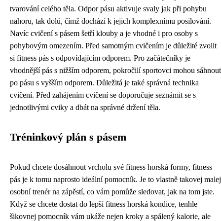
tvarování celého těla. Odpor pásu aktivuje svaly jak při pohybu
nahoru, tak dolů, čímž dochází k jejich komplexnímu posilování.
Navíc cvičení s pásem šetří klouby a je vhodné i pro osoby s
pohybovým omezením. Před samotným cvičením je důležité zvolit
si fitness pás s odpovídajícím odporem. Pro začátečníky je
vhodnější pás s nižším odporem, pokročilí sportovci mohou sáhnout
po pásu s vyšším odporem. Důležitá je také správná technika
cvičení. Před zahájením cvičení se doporučuje seznámit se s
jednotlivými cviky a dbát na správné držení těla.
Tréninkový plán s pásem
Pokud chcete dosáhnout vrcholu své
fitness horská
formy, fitness
pás je k tomu naprosto ideální pomocník. Je to vlastně takovej malej
osobní trenér na zápěstí, co vám pomůže sledovat, jak na tom jste.
Když se chcete dostat do lepší fitness horská kondice, tenhle
šikovnej pomocník vám ukáže nejen kroky a spálený kalorie, ale