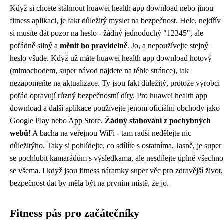
Když si chcete stáhnout huawei health app download nebo jinou
fitness aplikaci, je fakt důležitý myslet na bezpečnost. Hele, nejdřív
si musíte dát pozor na heslo - žádný jednoduchý "12345", ale
pořádně silný a
měnit ho pravidelně
. Jo, a nepoužívejte stejný
heslo všude. Když už máte huawei health app download hotový
(mimochodem, super návod najdete na
téhle stránce
), tak
nezapomeňte na aktualizace. Ty jsou fakt důležitý, protože výrobci
pořád opravují různý bezpečnostní díry. Pro huawei health app
download a další aplikace používejte jenom oficiální obchody jako
Google Play nebo App Store.
Žádný stahování z pochybných
webů
! A bacha na veřejnou WiFi - tam radši nedělejte nic
důležitýho. Taky si pohlídejte, co sdílíte s ostatníma. Jasně, je super
se pochlubit kamarádům s výsledkama, ale nesdílejte úplně všechno
se všema. I když jsou fitness náramky super věc pro zdravější život,
bezpečnost dat by měla být na prvním místě, že jo.
Fitness pás pro začátečníky