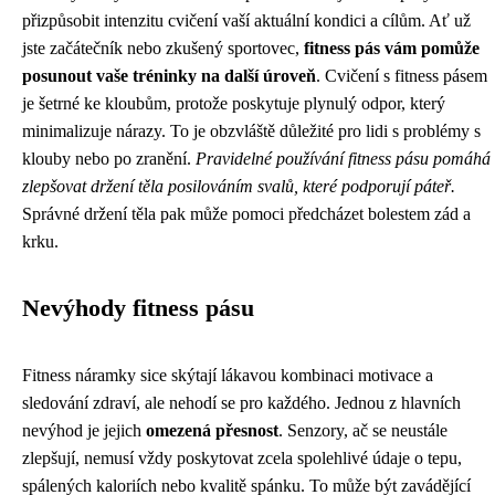
přizpůsobit intenzitu cvičení vaší aktuální kondici a cílům. Ať už
jste začátečník nebo zkušený sportovec,
fitness pás vám pomůže
posunout vaše tréninky na další úroveň
. Cvičení s fitness pásem
je šetrné ke kloubům, protože poskytuje plynulý odpor, který
minimalizuje nárazy. To je obzvláště důležité pro lidi s problémy s
klouby nebo po zranění.
Pravidelné používání fitness pásu pomáhá
zlepšovat držení těla posilováním svalů, které podporují páteř.
Správné držení těla pak může pomoci předcházet bolestem zád a
krku.
Nevýhody fitness pásu
Fitness náramky sice skýtají lákavou kombinaci motivace a
sledování zdraví, ale nehodí se pro každého. Jednou z hlavních
nevýhod je jejich
omezená přesnost
. Senzory, ač se neustále
zlepšují, nemusí vždy poskytovat zcela spolehlivé údaje o tepu,
spálených kaloriích nebo kvalitě spánku. To může být zavádějící