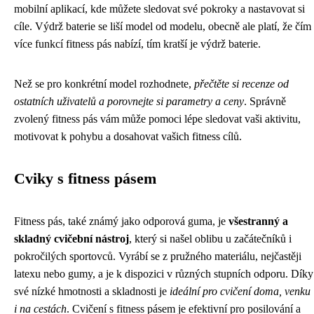
mobilní aplikací, kde můžete sledovat své pokroky a nastavovat si
cíle. Výdrž baterie se liší model od modelu, obecně ale platí, že čím
více funkcí fitness pás nabízí, tím kratší je výdrž baterie.
Než se pro konkrétní model rozhodnete,
přečtěte si recenze od
ostatních uživatelů a porovnejte si parametry a ceny
. Správně
zvolený fitness pás vám může pomoci lépe sledovat vaši aktivitu,
motivovat k pohybu a dosahovat vašich fitness cílů.
Cviky s fitness pásem
Fitness pás, také známý jako odporová guma, je
všestranný a
skladný cvičební nástroj
, který si našel oblibu u začátečníků i
pokročilých sportovců. Vyrábí se z pružného materiálu, nejčastěji
latexu nebo gumy, a je k dispozici v různých stupních odporu. Díky
své nízké hmotnosti a skladnosti je
ideální pro cvičení doma, venku
i na cestách
. Cvičení s fitness pásem je efektivní pro posilování a