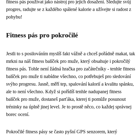
fitness pás používat jako nástroj pro jejich dosažení. Sledujte svůj
progres, radujte se z každého spálené kalorie a užívejte si radost z
pohybu!
Fitness pás pro pokročilé
Jestli to s posilováním myslíš fakt vážně a chceš pořádně makat, tak
mrkni na náš
fitness balíček pro muže
, který obsahuje i pokročilý
fitness pás. Tohle není žádná hračka pro začátečníky - tenhle fitness
balíček pro muže ti nabídne všechno, co potřebuješ pro sledování
svýho progresu. Jasně, měří tep, spalování kalorií a kvalitu spánku,
ale to není všechno. Když si pořídíš tenhle nadupanej fitness
balíček pro muže, dostaneš parťáka, kterej ti pomůže posunout
tréninky na úplně jinej level. Je to prostě něco, co každej správnej
borec ocení.
Pokročilé fitness pásy se často pyšní GPS senzorem, který