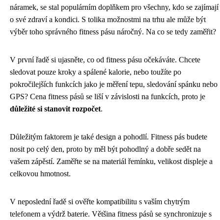
náramek, se stal populárním doplňkem pro všechny, kdo se zajímají
o své zdraví a kondici. S tolika možnostmi na trhu ale může být
výběr toho správného fitness pásu náročný. Na co se tedy zaměřit?
V první řadě si ujasněte, co od fitness pásu očekáváte. Chcete
sledovat pouze kroky a spálené kalorie, nebo toužíte po
pokročilejších funkcích jako je měření tepu, sledování spánku nebo
GPS? Cena fitness pásů se liší v závislosti na funkcích, proto je
důležité si stanovit rozpočet
.
Důležitým faktorem je také design a pohodlí. Fitness pás budete
nosit po celý den, proto by měl být pohodlný a dobře sedět na
vašem zápěstí. Zaměřte se na materiál řemínku, velikost displeje a
celkovou hmotnost.
V neposlední řadě si ověřte kompatibilitu s vaším chytrým
telefonem a výdrž baterie. Většina fitness pásů se synchronizuje s