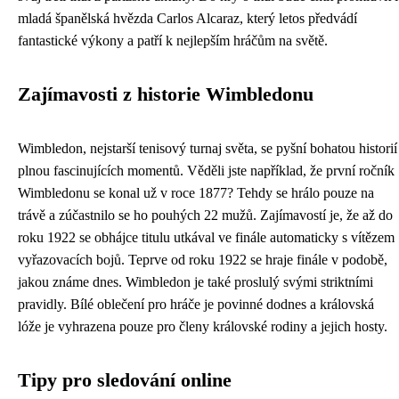
mladá španělská hvězda Carlos Alcaraz, který letos předvádí
fantastické výkony a patří k nejlepším hráčům na světě.
Zajímavosti z historie Wimbledonu
Wimbledon, nejstarší tenisový turnaj světa, se pyšní bohatou historií
plnou fascinujících momentů. Věděli jste například, že první ročník
Wimbledonu se konal už v roce 1877? Tehdy se hrálo pouze na
trávě a zúčastnilo se ho pouhých 22 mužů. Zajímavostí je, že až do
roku 1922 se obhájce titulu utkával ve finále automaticky s vítězem
vyřazovacích bojů. Teprve od roku 1922 se hraje finále v podobě,
jakou známe dnes. Wimbledon je také proslulý svými striktními
pravidly. Bílé oblečení pro hráče je povinné dodnes a královská
lóže je vyhrazena pouze pro členy královské rodiny a jejich hosty.
Tipy pro sledování online