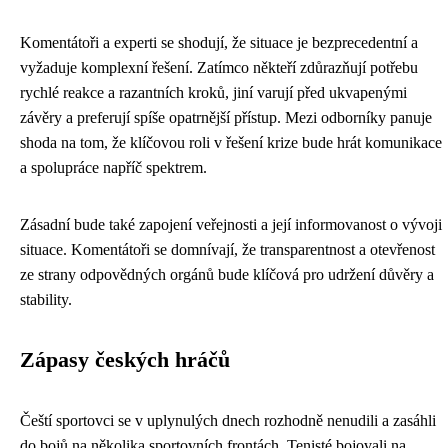
Komentátoři a experti se shodují, že situace je bezprecedentní a
vyžaduje komplexní řešení. Zatímco někteří zdůrazňují potřebu
rychlé reakce a razantních kroků, jiní varují před ukvapenými
závěry a preferují spíše opatrnější přístup. Mezi odborníky panuje
shoda na tom, že klíčovou roli v řešení krize bude hrát komunikace
a spolupráce napříč spektrem.
Zásadní bude také zapojení veřejnosti a její informovanost o vývoji
situace. Komentátoři se domnívají, že transparentnost a otevřenost
ze strany odpovědných orgánů bude klíčová pro udržení důvěry a
stability.
Zápasy českých hráčů
Čeští sportovci se v uplynulých dnech rozhodně nenudili a zasáhli
do bojů na několika sportovních frontách. Tenisté bojovali na