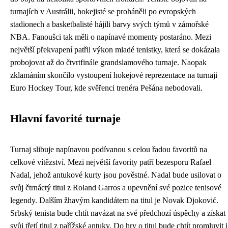
turnajích v Austrálii, hokejisté se proháněli po evropských
stadionech a basketbalisté hájili barvy svých týmů v zámořské
NBA. Fanoušci tak měli o napínavé momenty postaráno. Mezi
největší překvapení patřil výkon mladé tenistky, která se dokázala
probojovat až do čtvrtfinále grandslamového turnaje. Naopak
zklamáním skončilo vystoupení hokejové reprezentace na turnaji
Euro Hockey Tour, kde svěřenci trenéra Pešána nebodovali.
Hlavní favorité turnaje
Turnaj slibuje napínavou podívanou s celou řadou favoritů na
celkové vítězství. Mezi největší favority patří bezesporu Rafael
Nadal, jehož antukové kurty jsou pověstné. Nadal bude usilovat o
svůj čtrnáctý titul z Roland Garros a upevnění své pozice tenisové
legendy. Dalším žhavým kandidátem na titul je Novak Djoković.
Srbský tenista bude chtít navázat na své předchozí úspěchy a získat
svůj třetí titul z pařížské antuky. Do hry o titul bude chtít promluvit i