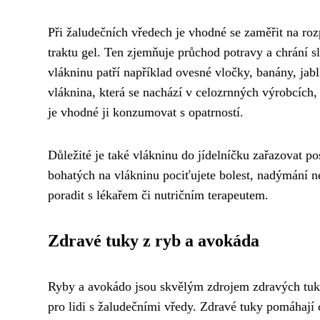
Při žaludečních vředech je vhodné se zaměřit na roz
traktu gel. Ten zjemňuje průchod potravy a chrání 
vlákninu patří například ovesné vločky, banány, ja
vláknina, která se nachází v celozrnných výrobcích,
je vhodné ji konzumovat s opatrností.
Důležité je také vlákninu do jídelníčku zařazovat 
bohatých na vlákninu pociťujete bolest, nadýmání ne
poradit s lékařem či nutričním terapeutem.
Zdravé tuky z ryb a avokáda
Ryby a avokádo jsou skvělým zdrojem zdravých tuků,
pro lidi s žaludečními vředy. Zdravé tuky pomáhají ch