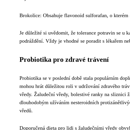
Brokolice: Obsahuje flavonoid sulforafan, o kterém s
Je důležité si uvědomit, že tolerance potravin se u
podráždění. Vždy je vhodné se poradit s lékařem ne
Probiotika pro zdravé trávení
Probiotika se v poslední době stala populárním dop
mohou hrát důležitou roli v udržování zdravého trávi
vředy. Žaludeční vředy, bolestivé ranky na sliznici 
dlouhodobým užíváním nesteroidních protizánětlivých
vředů.
Doporučená dieta pro lidi s žaludečními vředy obvyk