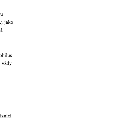
du
y, jako
rá
philus
e vždy
iznici