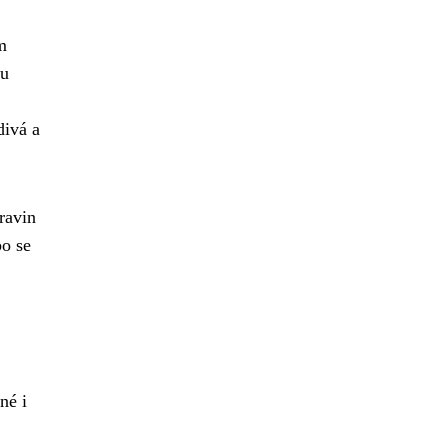
m
ou
divá a
ravin
bo se
né i