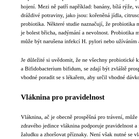
hojení. Mezi ně patří například: banány, bílá rýže, 
dráždivé potraviny, jako jsou: kořeněná jídla, citrus
probiotika. Některé studie naznačují, že probiotika
je bolest břicha, nadýmání a nevolnost. Probiotika
může být narušena infekcí H. pylori nebo užíváním a
Je důležité si uvědomit, že ne všechny probiotické 
a Bifidobacterium bifidum, se zdají být zvláště pros
vhodné poradit se s lékařem, aby určil vhodné dávko
Vláknina pro pravidelnost
Vláknina, ač je obecně prospěšná pro trávení, může 
zdravého jedince vláknina podporuje pravidelnost a zd
žaludku a zhoršovat příznaky. Není však nutné se vlá