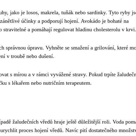
uhy, jako je losos, makrela, tuňák nebo sardinky. Tyto ryby j
zánětlivé účinky a podporují hojení. Avokádo je bohaté na
stravitelné a pomáhají regulovat hladinu cholesterolu v krvi
ich správnou úpravu. Vyhněte se smažení a grilování, které m
ení v troubě nebo dušení.
ovat s mírou a v rámci vyvážené stravy. Pokud trpíte žaludeč
íčku s lékařem nebo nutričním terapeutem.
ípadě žaludečních vředů hraje ještě důležitější roli. Voda po
urychlit proces hojení vředů. Navíc pití dostatečného množst