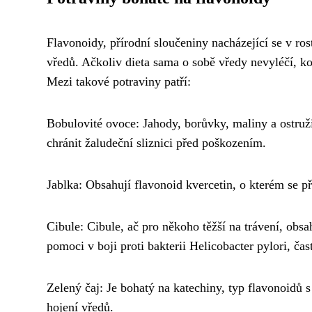
Flavonoidy, přírodní sloučeniny nacházející se v ros
vředů. Ačkoliv dieta sama o sobě vředy nevyléčí, 
Mezi takové potraviny patří:
Bobulovité ovoce: Jahody, borůvky, maliny a ostruži
chránit žaludeční sliznici před poškozením.
Jablka: Obsahují flavonoid kvercetin, o kterém se p
Cibule: Cibule, ač pro někoho těžší na trávení, obsa
pomoci v boji proti bakterii Helicobacter pylori, čas
Zelený čaj: Je bohatý na katechiny, typ flavonoidů 
hojení vředů.