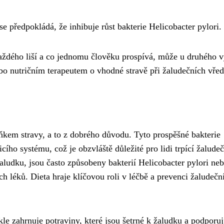
e předpokládá, že inhibuje růst bakterie Helicobacter pylori.
 každého liší a co jednomu člověku prospívá, může u druhého v
bo nutričním terapeutem o vhodné stravě při žaludečních vřed
lňkem stravy, a to z dobrého důvodu. Tyto prospěšné bakterie
cího systému, což je obzvláště důležité pro lidi trpící žalude
žaludku, jsou často způsobeny bakterií Helicobacter pylori ne
 léků. Dieta hraje klíčovou roli v léčbě a prevenci žaludečn
le zahrnuje potraviny, které jsou šetrné k žaludku a podporuj