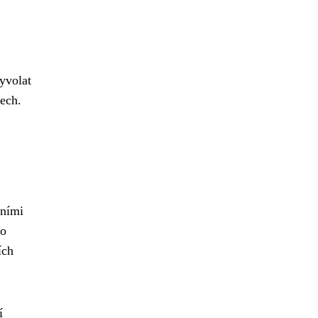
yvolat
ech.
čními
bo
ích
í