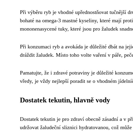
Při výběru ryb je vhodné upřednostňovat tučnější dr
bohaté na omega-3 mastné kyseliny, které mají proti
mononenasycené tuky, které jsou pro žaludek snadno 
Při konzumaci ryb a avokáda je důležité dbát na jej
dráždit žaludek. Místo toho volte vaření v páře, peč
Pamatujte, že i zdravé potraviny je důležité konzum
vředy, je vždy nejlepší poradit se o vhodném jídeln
Dostatek tekutin, hlavně vody
Dostatek tekutin je pro zdraví obecně zásadní a v př
udržovat žaludeční sliznici hydratovanou, což může 