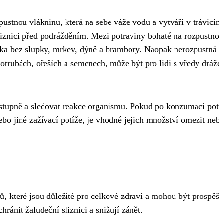
pustnou vlákninu, která na sebe váže vodu a vytváří v trávicí
sliznici před podrážděním. Mezi potraviny bohaté na rozpustn
blka bez slupky, mrkev, dýně a brambory. Naopak nerozpustná
 otrubách, ořeších a semenech, může být pro lidi s vředy dráž
postupně a sledovat reakce organismu. Pokud po konzumaci pot
bo jiné zažívací potíže, je vhodné jejich množství omezit ne
 které jsou důležité pro celkové zdraví a mohou být prospěš
ránit žaludeční sliznici a snižují zánět.