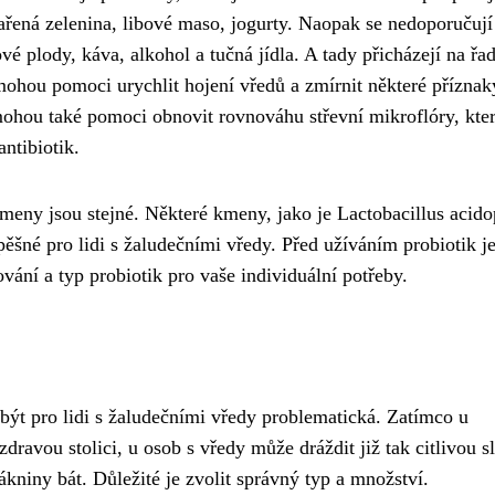
vařená zelenina, libové maso, jogurty. Naopak se nedoporučují
ové plody, káva, alkohol a tučná jídla. A tady přicházejí na řa
 mohou pomoci urychlit hojení vředů a zmírnit některé příznak
 mohou také pomoci obnovit rovnováhu střevní mikroflóry, kte
ntibiotik.
kmeny jsou stejné. Některé kmeny, jako je Lactobacillus acido
pěšné pro lidi s žaludečními vředy. Před užíváním probiotik j
vání a typ probiotik pro vaše individuální potřeby.
být pro lidi s žaludečními vředy problematická. Zatímco u
ravou stolici, u osob s vředy může dráždit již tak citlivou sl
kniny bát. Důležité je zvolit správný typ a množství.