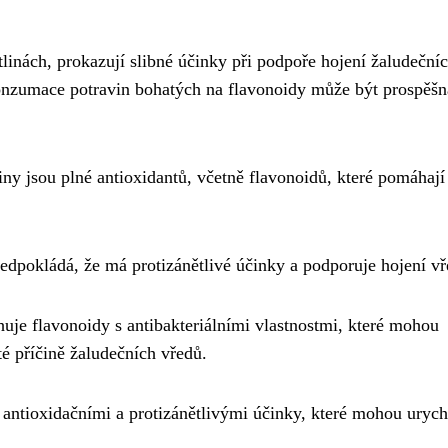
tlinách, prokazují slibné účinky při podpoře hojení žaludeční
konzumace potravin bohatých na flavonoidy může být prospěšn
ny jsou plné antioxidantů, včetně flavonoidů, které pomáhají
ředpokládá, že má protizánětlivé účinky a podporuje hojení vř
huje flavonoidy s antibakteriálními vlastnostmi, které mohou
té příčině žaludečních vředů.
s antioxidačními a protizánětlivými účinky, které mohou urych