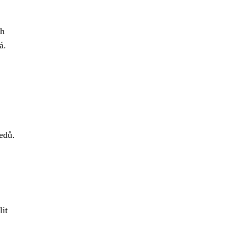
ch
á.
edů.
lit