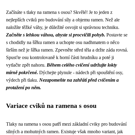
Začínáte s tlaky na ramena s osou? Skvělé! Je to jeden z
nejlepších cviků pro budování síly a objemu ramen. Než ale
naložíte těžké váhy, je důležité osvojit si správnou techniku.
Začněte s lehkou váhou, abyste si procvičili pohyb.
Postavte se
s chodidly na šířku ramen a uchopte osu nadhmatem o něco
širším než je šířka ramen. Zpevněte střed těla a držte záda rovná.
Spusťte osu kontrolovaně k horní části hrudníku a poté ji
vytlačte zpět nahoru.
Během celého cvičení udržujte lokty
mírně pokrčené.
Dýchejte plynule - nádech při spouštění osy,
výdech při tlaku.
Nezapomeňte na zahřátí před cvičením a
protažení po něm.
Variace cviků na ramena s osou
Tlaky na ramena s osou patří mezi základní cviky pro budování
silných a mohutných ramen. Existuje však mnoho variant, jak