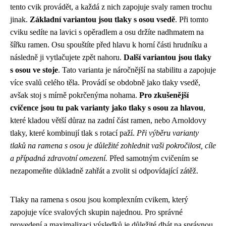
tento cvik provádět, a každá z nich zapojuje svaly ramen trochu
jinak.
Základní variantou jsou tlaky s osou vsedě
. Při tomto
cviku sedíte na lavici s opěradlem a osu držíte nadhmatem na
šířku ramen. Osu spouštíte před hlavu k horní části hrudníku a
následně ji vytlačujete zpět nahoru.
Další variantou jsou tlaky
s osou ve stoje
. Tato varianta je náročnější na stabilitu a zapojuje
více svalů celého těla. Provádí se obdobně jako tlaky vsedě,
avšak stoj s mírně pokrčenýma nohama.
Pro zkušenější
cvičence jsou tu pak varianty jako tlaky s osou za hlavou
,
které kladou větší důraz na zadní část ramen, nebo Arnoldovy
tlaky, které kombinují tlak s rotací paží.
Při výběru varianty
tlaků na ramena s osou je důležité zohlednit vaši pokročilost, cíle
a případná zdravotní omezení.
Před samotným cvičením se
nezapomeňte důkladně zahřát a zvolit si odpovídající zátěž.
Tlaky na ramena s osou jsou komplexním cvikem, který
zapojuje více svalových skupin najednou. Pro správné
provedení a maximalizaci výsledků je důležité dbát na správnou