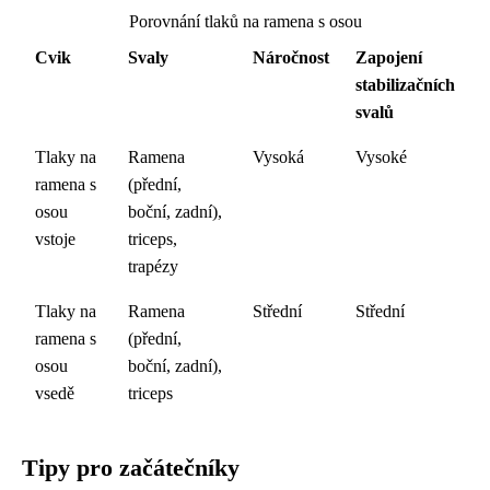
Porovnání tlaků na ramena s osou
Cvik
Svaly
Náročnost
Zapojení
stabilizačních
svalů
Tlaky na
Ramena
Vysoká
Vysoké
ramena s
(přední,
osou
boční, zadní),
vstoje
triceps,
trapézy
Tlaky na
Ramena
Střední
Střední
ramena s
(přední,
osou
boční, zadní),
vsedě
triceps
Tipy pro začátečníky