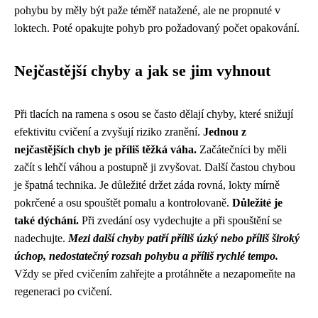
pohybu by měly být paže téměř natažené, ale ne propnuté v
loktech. Poté opakujte pohyb pro požadovaný počet opakování.
Nejčastější chyby a jak se jim vyhnout
Při tlacích na ramena s osou se často dělají chyby, které snižují
efektivitu cvičení a zvyšují riziko zranění.
Jednou z
nejčastějších chyb je příliš těžká váha.
Začátečníci by měli
začít s lehčí váhou a postupně ji zvyšovat. Další častou chybou
je špatná technika. Je důležité držet záda rovná, lokty mírně
pokrčené a osu spouštět pomalu a kontrolovaně.
Důležité je
také dýchání.
Při zvedání osy vydechujte a při spouštění se
nadechujte.
Mezi další chyby patří příliš úzký nebo příliš široký
úchop, nedostatečný rozsah pohybu a příliš rychlé tempo.
Vždy se před cvičením zahřejte a protáhněte a nezapomeňte na
regeneraci po cvičení.