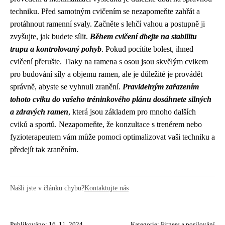
techniku. Před samotným cvičením se nezapomeňte zahřát a
protáhnout ramenní svaly. Začněte s lehčí vahou a postupně ji
zvyšujte, jak budete sílit.
Během cvičení dbejte na stabilitu
trupu a kontrolovaný pohyb
. Pokud pocítíte bolest, ihned
cvičení přerušte. Tlaky na ramena s osou jsou skvělým cvikem
pro budování síly a objemu ramen, ale je důležité je provádět
správně, abyste se vyhnuli zranění.
Pravidelným zařazením
tohoto cviku do vašeho tréninkového plánu dosáhnete silných
a zdravých ramen
, která jsou základem pro mnoho dalších
cviků a sportů. Nezapomeňte, že konzultace s trenérem nebo
fyzioterapeutem vám může pomoci optimalizovat vaši techniku a
předejít tak zraněním.
Našli jste v článku chybu?
Kontaktujte nás
Publikováno: 16. 11. 2024
Kategorie:
Fitness a posilování