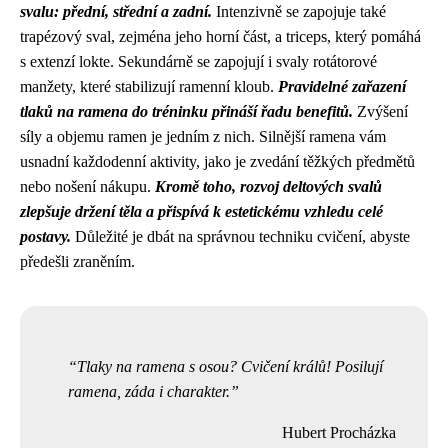
svalu: přední, střední a zadní.
Intenzivně se zapojuje také
trapézový sval, zejména jeho horní část, a triceps, který pomáhá
s extenzí lokte. Sekundárně se zapojují i svaly rotátorové
manžety, které stabilizují ramenní kloub.
Pravidelné zařazení
tlaků na ramena do tréninku přináší řadu benefitů.
Zvýšení
síly a objemu ramen je jedním z nich. Silnější ramena vám
usnadní každodenní aktivity, jako je zvedání těžkých předmětů
nebo nošení nákupu.
Kromě toho, rozvoj deltových svalů
zlepšuje držení těla a přispívá k estetickému vzhledu celé
postavy.
Důležité je dbát na správnou techniku cvičení, abyste
předešli zraněním.
Tlaky na ramena s osou? Cvičení králů! Posilují
ramena, záda i charakter.
Hubert Procházka