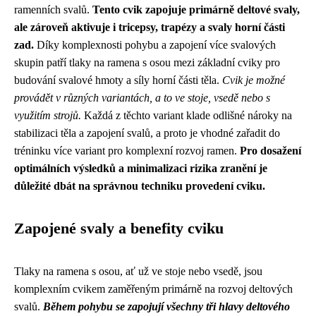
ramenních svalů.
Tento cvik zapojuje primárně deltové svaly,
ale zároveň aktivuje i tricepsy, trapézy a svaly horní části
zad.
Díky komplexnosti pohybu a zapojení více svalových
skupin patří tlaky na ramena s osou mezi základní cviky pro
budování svalové hmoty a síly horní části těla.
Cvik je možné
provádět v různých variantách, a to ve stoje, vsedě nebo s
využitím strojů.
Každá z těchto variant klade odlišné nároky na
stabilizaci těla a zapojení svalů, a proto je vhodné zařadit do
tréninku více variant pro komplexní rozvoj ramen.
Pro dosažení
optimálních výsledků a minimalizaci rizika zranění je
důležité dbát na správnou techniku provedení cviku.
Zapojené svaly a benefity cviku
Tlaky na ramena s osou, ať už ve stoje nebo vsedě, jsou
komplexním cvikem zaměřeným primárně na rozvoj deltových
svalů.
Během pohybu se zapojují všechny tři hlavy deltového