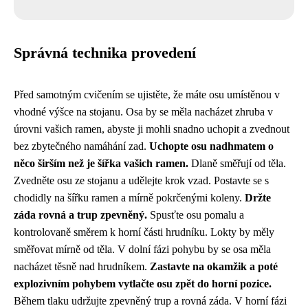
Správná technika provedení
Před samotným cvičením se ujistěte, že máte osu umístěnou v
vhodné výšce na stojanu. Osa by se měla nacházet zhruba v
úrovni vašich ramen, abyste ji mohli snadno uchopit a zvednout
bez zbytečného namáhání zad.
Uchopte osu nadhmatem o
něco širším než je šířka vašich ramen.
Dlaně směřují od těla.
Zvedněte osu ze stojanu a udělejte krok vzad. Postavte se s
chodidly na šířku ramen a mírně pokrčenými koleny.
Držte
záda rovná a trup zpevněný.
Spusťte osu pomalu a
kontrolovaně směrem k horní části hrudníku. Lokty by měly
směřovat mírně od těla. V dolní fázi pohybu by se osa měla
nacházet těsně nad hrudníkem.
Zastavte na okamžik a poté
explozivním pohybem vytlačte osu zpět do horní pozice.
Během tlaku udržujte zpevněný trup a rovná záda. V horní fázi