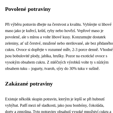
Povolené potraviny
Při výběru potravin dbejte na čerstvost a kvalitu. Vybírejte si libové
maso jako je kuřecí, krůtí, ryby nebo hovězí. Vepřové maso je
povolené, ale s mírou a volte libové kusy. Konzumujte dostatek
zeleniny, ať už čerstvé, mražené nebo sterilované, ale bez přidaného
cukru. Ovoce si dopřejte v rozumné míře, 2-3 porce denně. Vhodné
jsou bobulovité plody, jablka, hrušky. Pozor na exotické ovoce s
vysokým obsahem cukru. Z mléčných výrobků volte ty s nízkým
obsahem tuku – jogurty, tvaroh, sýry do 30% tuku v sušině.
Zakázané potraviny
Existuje několik skupin potravin, kterým je lepší se při hubnutí
vyhýbat. Patří mezi ně sladkosti, jako jsou bonbóny, čokoláda,
dorty a zmrzlina. Tyto potraviny obsahují vysoké množství cukru a