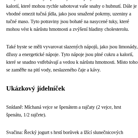
kalorií, které mohou rychle sabotovat vaše snahy o hubnutí. Dále je
vhodné omezit tučná jídla, jako jsou smažené pokrmy, uzeniny a
tučné maso. Tyto potraviny jsou bohaté na nasycené tuky, které
mohou vést k nárůstu hmotnosti a zvýšení hladiny cholesterolu.
Také byste se měli vyvarovat slazených nápojů, jako jsou limonády,
džusy a energetické nápoje. Tyto nápoje jsou plné cukru a kalorií,
které se snadno vstřebávají a vedou k nárůstu hmotnosti. Místo toho
se zaměřte na pití vody, neslazeného čaje a kávy.
Ukázkový jídelníček
Snídaně: Míchaná vejce se špenátem a rajčaty (2 vejce, hrst
špenátu, 1/2 rajčete).
Svačina: Řecký jogurt s hrstí borůvek a lžící slunečnicových