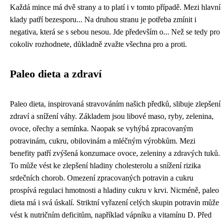
Každá mince má dvě strany a to platí i v tomto případě. Mezi hlavní
klady patří bezesporu... Na druhou stranu je potřeba zmínit i
negativa, která se s sebou nesou. Jde především o... Než se tedy pro
cokoliv rozhodnete, důkladně zvažte všechna pro a proti.
Paleo dieta a zdraví
Paleo dieta, inspirovaná stravováním našich předků, slibuje zlepšení
zdraví a snížení váhy. Základem jsou libové maso, ryby, zelenina,
ovoce, ořechy a semínka. Naopak se vyhýbá zpracovaným
potravinám, cukru, obilovinám a mléčným výrobkům. Mezi
benefity patří zvýšená konzumace ovoce, zeleniny a zdravých tuků.
To může vést ke zlepšení hladiny cholesterolu a snížení rizika
srdečních chorob. Omezení zpracovaných potravin a cukru
prospívá regulaci hmotnosti a hladiny cukru v krvi. Nicméně, paleo
dieta má i svá úskalí. Striktní vyřazení celých skupin potravin může
vést k nutričním deficitům, například vápníku a vitamínu D. Před