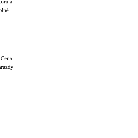
toru a
olně
. Cena
hrazdy