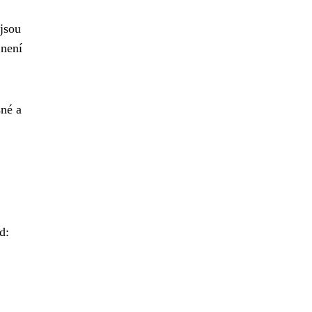
 jsou
 není
sné a
d: