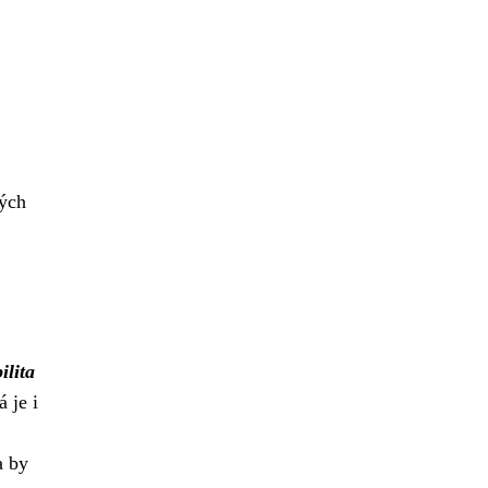
vých
ilita
 je i
a by