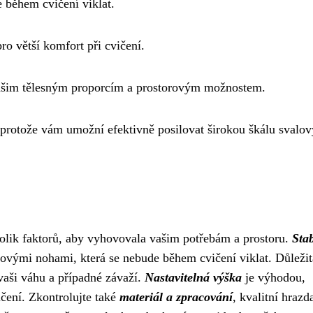
e během cvičení viklat.
o větší komfort při cvičení.
 vašim tělesným proporcím a prostorovým možnostem.
í, protože vám umožní efektivně posilovat širokou škálu svalo
ěkolik faktorů, aby vyhovovala vašim potřebám a prostoru.
Stab
uzovými nohami, která se nebude během cvičení viklat. Důležitá
 vaši váhu a případné závaží.
Nastavitelná výška
je výhodou,
čení. Zkontrolujte také
materiál a zpracování
, kvalitní hrazd