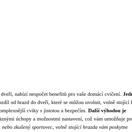
ze dveří, nabízí nespočet benefitů pro vaše domácí cvičení.
Jed
ozdíl od hrazd do dveří, které se můžou uvolnit, volně stojící
omplexnější cviky s jistotou a bezpečím.
Další výhodou je
í různými úchopy a možnostmi nastavení, což vám umožňuje pr
k, nebo zkušený sportovec, volně stojící hrazda vám poskytne