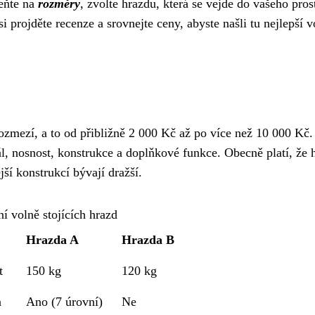
eňte na
rozměry
, zvolte hrazdu, která se vejde do vašeho pros
 projděte recenze a srovnejte ceny, abyste našli tu nejlepší v
rozmezí, a to od přibližně 2 000 Kč až po více než 10 000 Kč
iál, nosnost, konstrukce a doplňkové funkce. Obecně platí, že 
jší konstrukcí bývají dražší.
í volně stojících hrazd
Hrazda A
Hrazda B
t
150 kg
120 kg
a
Ano (7 úrovní)
Ne