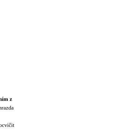
ním z
 hrazda
ocvičit