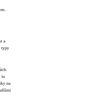
bem.
t a
é typy
ách.
 tu
iky na
alšími