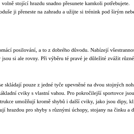
 volně stojící hrazdu snadno přesunete kamkoli potřebujete.
uše ji přeneste na zahradu a užijte si trénink pod širým ne
domácí posilování, a to z dobrého důvodu. Nabízejí všestrannos
jsou si ale rovny. Při výběru té pravé je důležité zvážit různ
 se skládají pouze z jedné tyče upevněné na dvou stojných noh
základní cviky s vlastní vahou. Pro pokročilejší sportovce jsou
strukce umožňují kromě shybů i další cviky, jako jsou dipy, kl
jí hrazdou pro shyby s různými úchopy, stojany na činku a d