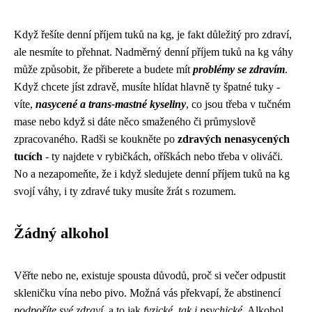
Když řešíte
denní příjem tuků na kg
, je fakt důležitý pro zdraví,
ale nesmíte to přehnat. Nadměrný denní příjem tuků na kg váhy
může způsobit, že přiberete a budete mít
problémy se zdravím
.
Když chcete jíst zdravě, musíte hlídat hlavně ty špatné tuky -
víte,
nasycené a trans-mastné kyseliny
, co jsou třeba v tučném
mase nebo když si dáte něco smaženého či průmyslově
zpracovaného. Radši se koukněte po
zdravých nenasycených
tucích
- ty najdete v rybičkách, oříškách nebo třeba v oliváči.
No a nezapomeňte, že i když sledujete denní příjem tuků na kg
svojí váhy, i ty zdravé tuky musíte žrát s rozumem.
Žádný alkohol
Věřte nebo ne, existuje spousta důvodů, proč si večer odpustit
skleničku vína nebo pivo. Možná vás překvapí, že abstinencí
podpoříte své zdraví
, a to jak
fyzické, tak i psychické
. Alkohol