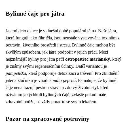
Bylinné čaje pro játra
Jaterní detoxikace je v dnešní době populární téma. Naše játra,
která fungují jako filtr těla, jsou neustále vystavována toxinům z
potravin, životního prostředí i stresu. Bylinné čaje mohou být
skvělým způsobem, jak játra podpořit v jejich práci. Mezi
nejznámější byliny pro játra patří
ostropestřec mariánský
, který
je známý svými regeneračními účinky. Další variantou je
pampeliška
, která podporuje detoxikaci a trávení. Pro zklidnění
jater a žlučníku je vhodná
máta peprná
. Pamatujte, že bylinné
čaje nenahrazují pestrou stravu a zdravý životní styl. Před
užíváním jakýchkoli bylinných čajů, zvláště pokud máte
zdravotní potíže, se vždy poraďte se svým lékařem.
Pozor na zpracované potraviny