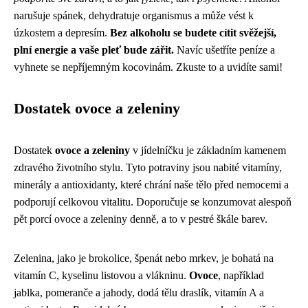
narušuje spánek, dehydratuje organismus a může vést k
úzkostem a depresím.
Bez alkoholu se budete cítit svěžejší,
plní energie a vaše pleť bude zářit.
Navíc ušetříte peníze a
vyhnete se nepříjemným kocovinám. Zkuste to a uvidíte sami!
Dostatek ovoce a zeleniny
Dostatek
ovoce a zeleniny
v jídelníčku je základním kamenem
zdravého životního stylu. Tyto potraviny jsou nabité vitamíny,
minerály a antioxidanty, které chrání naše tělo před nemocemi a
podporují celkovou vitalitu. Doporučuje se konzumovat alespoň
pět porcí ovoce a zeleniny denně, a to v pestré škále barev.
Zelenina, jako je brokolice, špenát nebo mrkev, je bohatá na
vitamín C, kyselinu listovou a vlákninu.
Ovoce
, například
jablka, pomeranče a jahody, dodá tělu draslík, vitamín A a