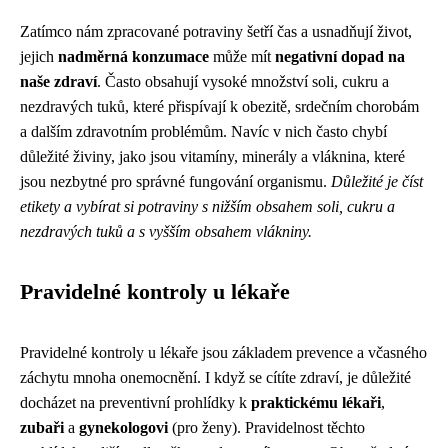
Zatímco nám zpracované potraviny šetří čas a usnadňují život,
jejich
nadměrná konzumace
může mít
negativní dopad na
naše zdraví
. Často obsahují vysoké množství soli, cukru a
nezdravých tuků, které přispívají k obezitě, srdečním chorobám
a dalším zdravotním problémům. Navíc v nich často chybí
důležité živiny, jako jsou vitamíny, minerály a vláknina, které
jsou nezbytné pro správné fungování organismu.
Důležité je číst
etikety a vybírat si potraviny s nižším obsahem soli, cukru a
nezdravých tuků a s vyšším obsahem vlákniny.
Pravidelné kontroly u lékaře
Pravidelné kontroly u lékaře jsou základem prevence a včasného
záchytu mnoha onemocnění. I když se cítíte zdraví, je důležité
docházet na preventivní prohlídky k
praktickému lékaři
,
zubaři
a
gynekologovi
(pro ženy). Pravidelnost těchto