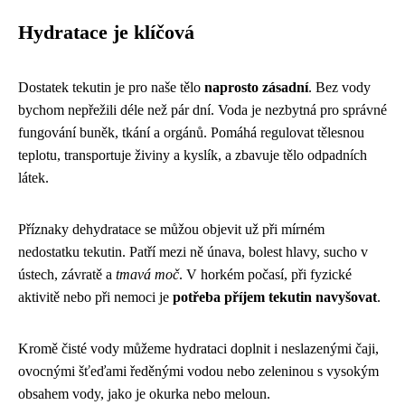
Hydratace je klíčová
Dostatek tekutin je pro naše tělo
naprosto zásadní
. Bez vody
bychom nepřežili déle než pár dní. Voda je nezbytná pro správné
fungování buněk, tkání a orgánů. Pomáhá regulovat tělesnou
teplotu, transportuje živiny a kyslík, a zbavuje tělo odpadních
látek.
Příznaky dehydratace se můžou objevit už při mírném
nedostatku tekutin. Patří mezi ně únava, bolest hlavy, sucho v
ústech, závratě a
tmavá moč
. V horkém počasí, při fyzické
aktivitě nebo při nemoci je
potřeba příjem tekutin navyšovat
.
Kromě čisté vody můžeme hydrataci doplnit i neslazenými čaji,
ovocnými šťeďami ředěnými vodou nebo zeleninou s vysokým
obsahem vody, jako je okurka nebo meloun.