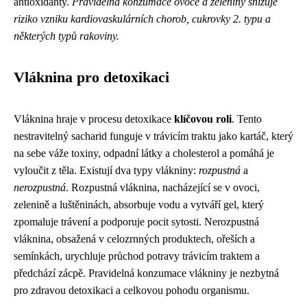
antioxidanty.
Pravidelná konzumace ovoce a zeleniny snižuje
riziko vzniku kardiovaskulárních chorob, cukrovky 2. typu a
některých typů rakoviny.
Vláknina pro detoxikaci
Vláknina hraje v procesu detoxikace
klíčovou roli
. Tento
nestravitelný sacharid funguje v trávicím traktu jako kartáč, který
na sebe váže toxiny, odpadní látky a cholesterol a pomáhá je
vyloučit z těla. Existují dva typy vlákniny:
rozpustná
a
nerozpustná
. Rozpustná vláknina, nacházející se v ovoci,
zelenině a luštěninách, absorbuje vodu a vytváří gel, který
zpomaluje trávení a podporuje pocit sytosti. Nerozpustná
vláknina, obsažená v celozrnných produktech, ořeších a
semínkách, urychluje průchod potravy trávicím traktem a
předchází zácpě. Pravidelná konzumace vlákniny je nezbytná
pro zdravou detoxikaci a celkovou pohodu organismu.