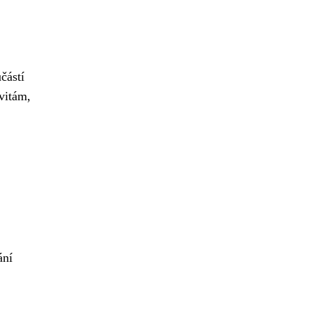
částí
vitám,
ání