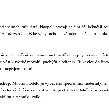
ionálních kulturistů. Naopak, stávají se čím dál běžnější sou
Ať už zvedáte těžké váhy, nebo se věnujete spíše kardio akti
aním
. Při cvičení s činkami, na hrazdě nebo jiných cvičebních
že vést k tvorbě mozolů, puchýřů a odřenin. Rukavice do fitka
ito nepříjemnostmi.
 úchop
. Mnoho modelů je vybaveno speciálními materiály na
jí sklouzávání činky z rukou. To je obzvlášť důležité při zved
abilitu a techniku cviku.