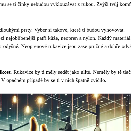
u se ti činky nebudou vyklouzávat z rukou. Zvýší tvůj komf
dlouhými prsty. Vyber si takové, které ti budou vyhovovat.
zi nejoblíbenější patří kůže, neopren a nylon. Každý materiá
 prodyšné. Neoprenové rukavice jsou zase pružné a dobře odv
ikost
. Rukavice by ti měly sedět jako ulité. Neměly by tě tlač
 V opačném případě by se ti v nich špatně cvičilo.