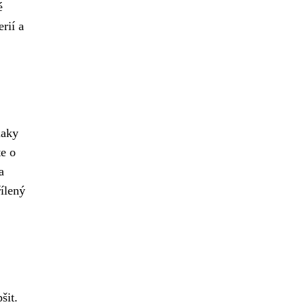
é
rií a
laky
te o
a
řílený
šit.