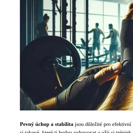
Pevný úchop a stabilita
jsou důležité pro efektivní
si takové, které ti budou vyhovovat a užij si trénink