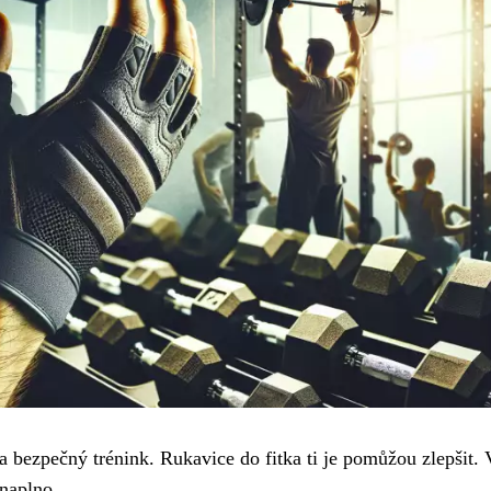
 a bezpečný trénink. Rukavice do fitka ti je pomůžou zlepšit.
 naplno.