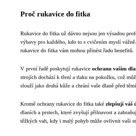
Proč rukavice do fitka
Rukavice do fitka už dávno nejsou jen výsadou profes
výbavy pro každého, kdo to s cvičením myslí vážně. 
rukavice do fitka vám mohou přinést řadu benefitů.
V první řadě poskytují rukavice
ochranu vašim dl
strojích dochází k tření a tlaku na pokožku, což mů
slouží jako druhá kůže a chrání vaše dlaně před těm
Kromě ochrany rukavice do fitka také
zlepšují váš
dlaních a prstech, které zvyšují přilnavost a zabraňu
těžkých vah, kdy i malý pohyb může ovlivnit vaši st