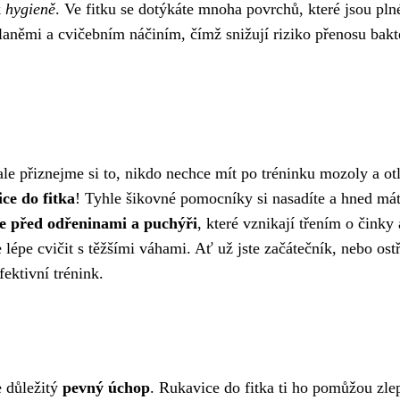
k
hygieně
. Ve fitku se dotýkáte mnoha povrchů, které jsou pln
laněmi a cvičebním náčiním, čímž snižují riziko přenosu bakte
, ale přiznejme si to, nikdo nechce mít po tréninku mozoly a ot
ce do fitka
! Tyhle šikovné pomocníky si nasadíte a hned má
ce před odřeninami a puchýři
, které vznikají třením o činky 
 lépe cvičit s těžšími váhami. Ať už jste začátečník, nebo ost
fektivní trénink.
e důležitý
pevný úchop
. Rukavice do fitka ti ho pomůžou zlep