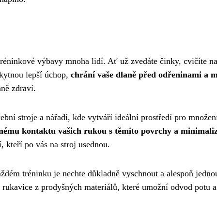
 tréninkové výbavy mnoha lidí. Ať už zvedáte činky, cvičíte n
skytnou lepší úchop,
chrání vaše dlaně před odřeninami a 
aně zdraví.
bní stroje a nářadí, kde vytváří ideální prostředí pro množen
mému kontaktu vašich rukou s těmito povrchy a minimaliz
í, kteří po vás na stroj usednou.
ždém tréninku je nechte důkladně vyschnout a alespoň jedno
te rukavice z prodyšných materiálů, které umožní odvod potu a