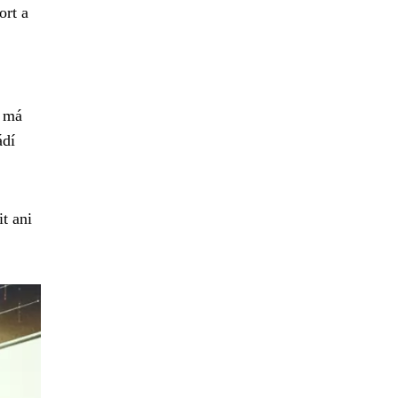
ort a
l má
ádí
it ani