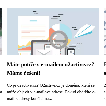
Máte potíže s e-mailem o2active.cz?
Máme řešení!
Co je o2active.cz? O2active.cz je doména, která se
Z
em
může objevit v e-mailové adrese. Pokud obdržíte e-
s
mail z adresy končící na...
s