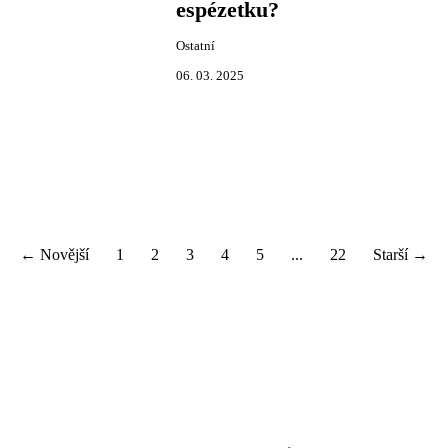
espézetku?
Ostatní
06. 03. 2025
← Novější
1
2
3
4
5
...
22
Starší →