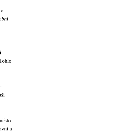
 v
obní
í
i
 Tohle
e
aši
 město
hyni a