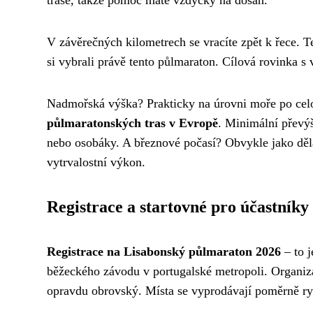
trase, takže pomoc máte vždycky na dosah.
V závěrečných kilometrech se vracíte zpět k řece. 
si vybrali právě tento půlmaraton. Cílová rovinka 
Nadmořská výška? Prakticky na úrovni moře po celo
půlmaratonských tras v Evropě
. Minimální převýš
nebo osobáky. A březnové počasí? Obvykle jako děla
vytrvalostní výkon.
Registrace a startovné pro účastníky
Registrace na Lisabonský půlmaraton 2026
– to j
běžeckého závodu v portugalské metropoli. Organizá
opravdu obrovský. Místa se vyprodávají poměrně ryc