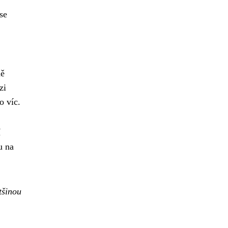
se
ně
zi
o víc.
í
u na
tšinou