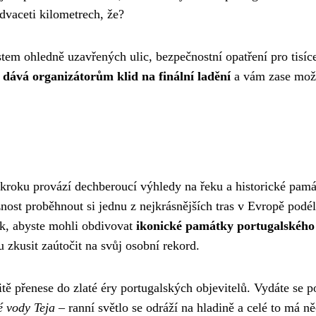
advaceti kilometrech, že?
tem ohledně uzavřených ulic, bezpečnostní opatření pro tisíc
dává organizátorům klid na finální ladění
a vám zase mož
m kroku provází dechberoucí výhledy na řeku a historické pamá
ost proběhnout si jednu z nejkrásnějších tras v Evropě podél
tak, abyste mohli obdivovat
ikonické památky portugalského
 zkusit zaútočit na svůj osobní rekord.
žitě přenese do zlaté éry portugalských objevitelů. Vydáte se p
é vody Teja
– ranní světlo se odráží na hladině a celé to má n