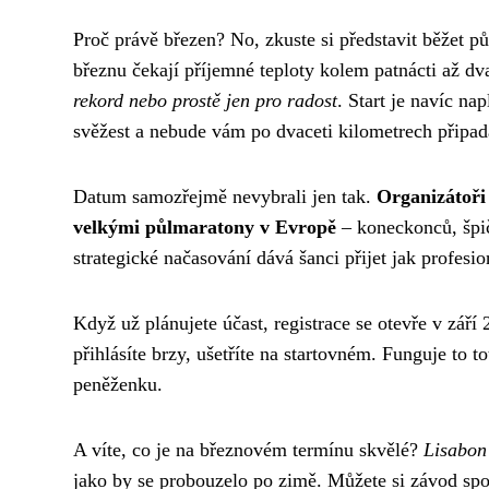
Proč právě březen? No, zkuste si představit běžet pů
březnu čekají příjemné teploty kolem patnácti až dv
rekord nebo prostě jen pro radost
. Start je navíc na
svěžest a nebude vám po dvaceti kilometrech připada
Datum samozřejmě nevybrali jen tak.
Organizátoři 
velkými půlmaratony v Evropě
– koneckonců, špič
strategické načasování dává šanci přijet jak profes
Když už plánujete účast, registrace se otevře v září
přihlásíte brzy, ušetříte na startovném. Funguje to to
peněženku.
A víte, co je na březnovém termínu skvělé?
Lisabon
jako by se probouzelo po zimě. Můžete si závod sp