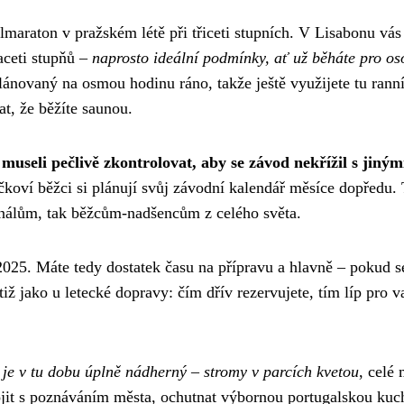
lmaraton v pražském létě při třiceti stupních. V Lisabonu vás
aceti stupňů –
naprosto ideální podmínky, ať už běháte pro os
plánovaný na osmou hodinu ráno, takže ještě využijete tu rann
t, že běžíte saunou.
museli pečlivě zkontrolovat, aby se závod nekřížil s jiným
koví běžci si plánují svůj závodní kalendář měsíce dopředu.
ionálům, tak běžcům-nadšencům z celého světa.
 2025. Máte tedy dostatek času na přípravu a hlavně – pokud s
tiž jako u letecké dopravy: čím dřív rezervujete, tím líp pro v
 je v tu dobu úplně nádherný – stromy v parcích kvetou
, celé
ojit s poznáváním města, ochutnat výbornou portugalskou kuc