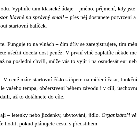
vodu. Vyplníte tam klasické údaje – jméno, příjmení, kdy jste 
zor hlavně na správný email
– přes něj dostanete potvrzení a
out startovní balíček.
síte. Funguje to na vlnách – čím dřív se zaregistrujete, tím mé
te ušetřit docela dost peněz. V první vlně zaplatíte někde me
až na poslední chvíli, může vás to vyjít i na osmdesát eur neb
t. V ceně máte startovní číslo s čipem na měření času, funkčn
dle vašeho tempa, občerstvení během závodu i v cíli, úschovn
ili, až to dotáhnete do cíle.
ýdaji – letenky nebo jízdenky, ubytování, jídlo.
Organizátoři vě
že hodit, pokud plánujete cestu s předstihem.