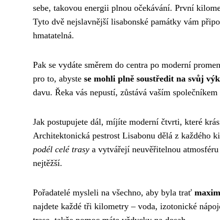
sebe, takovou energii plnou očekávání. První kilo
Tyto dvě nejslavnější lisabonské památky vám přip
hmatatelná.
Pak se vydáte směrem do centra po moderní promenád
pro to, abyste
se mohli plně soustředit na svůj vý
davu. Řeka vás nepustí, zůstává vaším společníkem c
Jak postupujete dál, míjíte moderní čtvrti, které kr
Architektonická pestrost Lisabonu dělá z každého ki
podél celé trasy
a vytvářejí neuvěřitelnou atmosfér
nejtěžší.
Pořadatelé mysleli na všechno, aby byla trať
maximá
najdete každé tři kilometry – voda, izotonické nápo