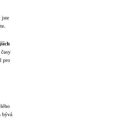
 jste
te.
jších
 časy
l pro
ělého
m bývá