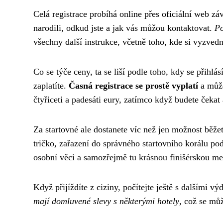
Celá registrace probíhá online přes oficiální web zá
narodili, odkud jste a jak vás můžou kontaktovat.
Po
všechny další instrukce, včetně toho, kde si vyzvedn
Co se týče ceny, ta se liší podle toho, kdy se přihlá
zaplatíte.
Časná registrace se prostě vyplatí
a může
čtyřiceti a padesáti eury, zatímco když budete čekat 
Za startovné ale dostanete víc než jen možnost běže
tričko, zařazení do správného startovního korálu po
osobní věci a samozřejmě tu krásnou finišérskou meda
Když přijíždíte z ciziny, počítejte ještě s dalšími v
mají domluvené slevy s některými hotely
, což se mů