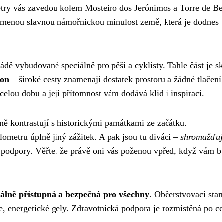
metry vás zavedou kolem Mosteiro dos Jerónimos a Torre de B
omenou slavnou námořnickou minulost země, která je dodnes
ě vybudované speciálně pro pěší a cyklisty. Tahle část je s
kon
– široké cesty znamenají dostatek prostoru a žádné tlačení
elou dobu a její přítomnost vám dodává klid i inspiraci.
ásně kontrastují s historickými památkami ze začátku.
lometru úplně jiný zážitek. A pak jsou tu diváci –
shromažďuj
u podpory. Věřte, že právě oni vás poženou vpřed, když vám 
lně přístupná a bezpečná pro všechny
. Občerstvovací stan
je, energetické gely. Zdravotnická podpora je rozmístěná po c