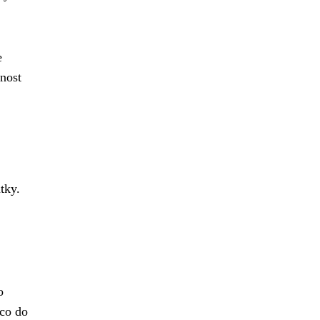
e
nost
tky.
o
ěco do