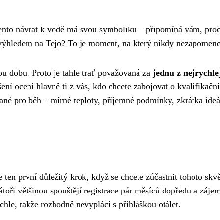
Tento návrat k vodě má svou symboliku – připomíná vám, proč
s výhledem na Tejo? To je moment, na který nikdy nezapomene
u dobu. Proto je tahle trať považovaná za
jednu z nejrychle
ení ocení hlavně ti z vás, kdo chcete zabojovat o kvalifikační
né pro běh – mírné teploty, příjemné podmínky, zkrátka ideá
e ten první důležitý krok, když se chcete zúčastnit tohoto skv
toři většinou spouštějí registrace pár měsíců dopředu a záje
hle, takže rozhodně nevyplácí s přihláškou otálet.