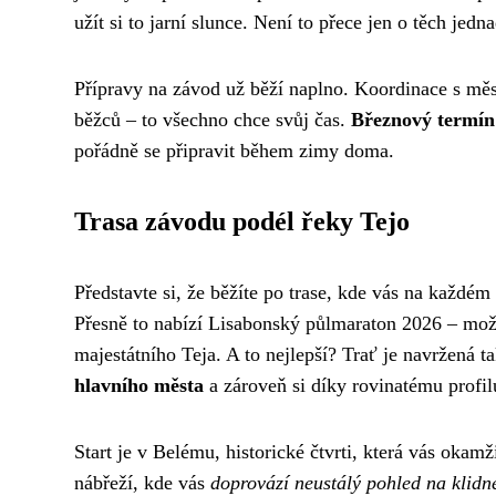
užít si to jarní slunce. Není to přece jen o těch jedn
Přípravy na závod už běží naplno. Koordinace s měs
běžců – to všechno chce svůj čas.
Březnový termín 
pořádně se připravit během zimy doma.
Trasa závodu podél řeky Tejo
Představte si, že běžíte po trase, kde vás na každé
Přesně to nabízí Lisabonský půlmaraton 2026 – možn
majestátního Teja. A to nejlepší? Trať je navržená 
hlavního města
a zároveň si díky rovinatému profilu
Start je v Belému, historické čtvrti, která vás okam
nábřeží, kde vás
doprovází neustálý pohled na klidn